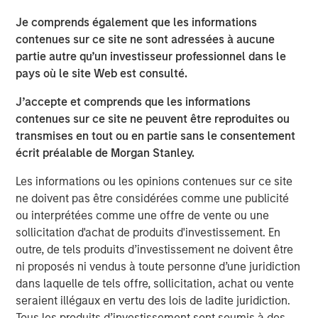
Jerome Cherpin, Managing Director of Asset
Je comprends également que les informations
Management at QuinSpark Investment Partners,
contenues sur ce site ne sont adressées à aucune
commented: “QuinSpark’s teams are delighted with the
partie autre qu’un investisseur professionnel dans le
quality of the partnership, which enabled QuinSpark and
pays où le site Web est consulté.
MSREI to successfully implement the action plan defined
J’accepte et comprends que les informations
at the time of the acquisition. Moreover, the teams are
contenues sur ce site ne peuvent être reproduites ou
enthusiastically preparing to work with Batipart Europe to
transmises en tout ou en partie sans le consentement
deliver a particularly ambitious renovation program.”
écrit préalable de Morgan Stanley.
About Morgan Stanley Investment Management
Les informations ou les opinions contenues sur ce site
Morgan Stanley Investment Management, together with
ne doivent pas être considérées comme une publicité
its investment advisory affiliates, has more than 1,300
ou interprétées comme une offre de vente ou une
investment professionals around the world and $1.9
sollicitation d'achat de produits d'investissement. En
trillion in assets under management or supervision as of
outre, de tels produits d’investissement ne doivent être
March 31, 2026. Morgan Stanley Investment Management
ni proposés ni vendus à toute personne d’une juridiction
strives to provide strong long-term investment
dans laquelle de tels offre, sollicitation, achat ou vente
performance, outstanding service, and a comprehensive
seraient illégaux en vertu des lois de ladite juridiction.
suite of investment management solutions to a diverse
Tous les produits d’investissement sont soumis à des