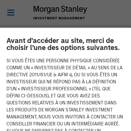
Avant d’accéder au site, merci de
NEWSROOM
choisir l’une des options suivantes.
Morgan Stanley Real Estate
SI VOUS ÊTES UNE PERSONNE PHYSIQUE CONSIDÉRÉE
Investing and QuinSpark
COMME UN « INVESTISSEUR DE DÉTAIL » AU SENS DE LA
DIRECTIVE 2011/61/UE (« AIFM »), OU SI VOUS ÊTES UN
Announce the Sale of the
INVESTISSEUR QUI NE RÉPOND PAS À LA DÉFINITION
D’UN « INVESTISSEUR PROFESSIONNEL » (TEL QUE
Pullman Paris Tour Eiffel
DÉFINI CI-DESSOUS), ET QUE VOUS AVEZ DES
Hotel
QUESTIONS RELATIVES À UN INVESTISSEMENT DANS
LES PRODUITS DE MORGAN STANLEY INVESTMENT
MANAGEMENT, NOUS VOUS INVITONS À CONTACTER UN
17 AVRIL 2026
CONSEILLER FINANCIER OU UN INTERMÉDIAIRE AGRÉÉ.
SI VOUS NE PARVENEZ PAS À CONTACTER UN