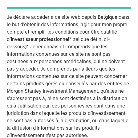
cities.
Je déclare accéder à ce site web depuis
Belgique
dans
Since acquisition, MSREI and QuinSpark have pursued an
le but d’obtenir des informations, agir pour mon propre
active value‑creation program, including operational
compte et remplir les conditions pour être qualifié
enhancements, improvements to the guest experience
d’
Investisseur professionnel
* (tel que défini ci-
and reductions in energy consumption. As a result, the
dessous)*. Je reconnais et comprends que les
hotel has achieved strong operating performance and
informations contenues sur ce site ne sont pas
reinforced its positioning in the resilient Paris hospitality
destinées aux personnes américaines, qui ne doivent
market.
pas y accéder. Je comprends par ailleurs que les
Charles du Breuil, Head of France for Morgan Stanley
informations contenues sur ce site peuvent concerner
Real Estate Investing, said:
certains produits gérés ou conseillés par des entités de
“This successful investment in the Pullman Paris Tour
Morgan Stanley Investment Management, qu’elles ne
Eiffel hotel reinforces our conviction in the long‑term
s'adressent pas à, ni ne sont destinées à la distribution
growth prospects of Europe’s gateway city hotel markets.
ou à l'utilisation par, des personnes résidant dans une
It also demonstrates how combining the selective
juridiction dans laquelle les produits d’investissement
acquisition of high‑quality assets with active asset
ne sont pas autorisés à la distribution, ou dans laquelle
management initiatives can drive investment
la diffusion d'informations sur les produits
performance and create value for our investors.”
d’investissement n'est pas autorisée.