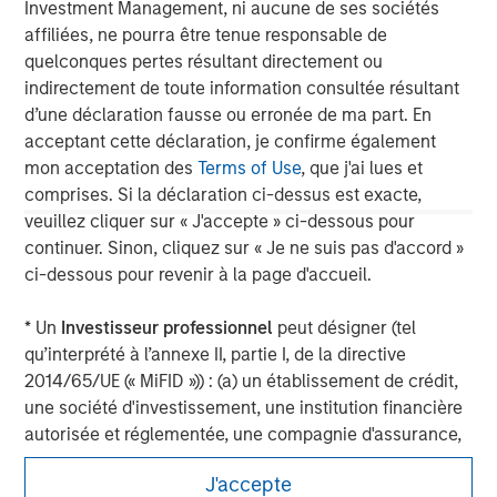
global value-add / opportunistic and regional core / core-
Investment Management, ni aucune de ses sociétés
plus real estate investment strategies. The team's
affiliées, ne pourra être tenue responsable de
experience encompasses a broad array of asset classes,
quelconques pertes résultant directement ou
geographic regions and investment themes across all
indirectement de toute information consultée résultant
phases of the real estate cycle.
d’une déclaration fausse ou erronée de ma part. En
acceptant cette déclaration, je confirme également
mon acceptation des
Terms of Use
, que j'ai lues et
comprises. Si la déclaration ci-dessus est exacte,
veuillez cliquer sur « J'accepte » ci-dessous pour
continuer. Sinon, cliquez sur « Je ne suis pas d'accord »
ci-dessous pour revenir à la page d'accueil.
* Un
Investisseur professionnel
peut désigner (tel
qu’interprété à l’annexe II, partie I, de la directive
2014/65/UE (« MiFID »)) : (a) un établissement de crédit,
une société d'investissement, une institution financière
autorisée et réglementée, une compagnie d'assurance,
un organisme de placement collectif ou la société de
J'accepte
gestion de cet organisme, un fonds de pension ou la