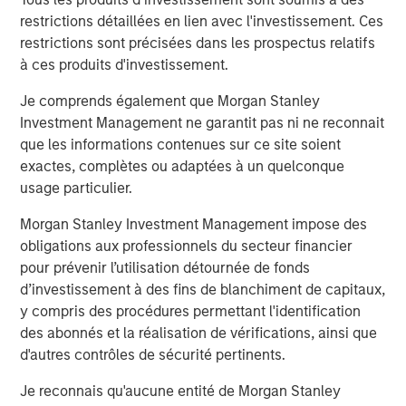
client base, which includes governments, institutions,
restrictions détaillées en lien avec l'investissement. Ces
corporations and individuals worldwide. For further
restrictions sont précisées dans les prospectus relatifs
information about Morgan Stanley Investment
à ces produits d'investissement.
Management, please visit
www.morganstanley.com/im
Je comprends également que Morgan Stanley
About Morgan Stanley
Investment Management ne garantit pas ni ne reconnait
que les informations contenues sur ce site soient
Morgan Stanley (NYSE: MS) is a leading global financial
exactes, complètes ou adaptées à un quelconque
services firm providing a wide range of investment
usage particulier.
banking, securities, wealth management and investment
management services. With offices in 42 countries, the
Morgan Stanley Investment Management impose des
Firm’s employees serve clients worldwide including
obligations aux professionnels du secteur financier
corporations, governments, institutions and individuals.
pour prévenir l’utilisation détournée de fonds
For further information about Morgan Stanley, please visit
d’investissement à des fins de blanchiment de capitaux,
www.morganstanley.com
.
y compris des procédures permettant l'identification
des abonnés et la réalisation de vérifications, ainsi que
Morgan Stanley Real Estate Investing
d'autres contrôles de sécurité pertinents.
Morgan Stanley Real Estate Investing (MSREI) manages
Je reconnais qu'aucune entité de Morgan Stanley