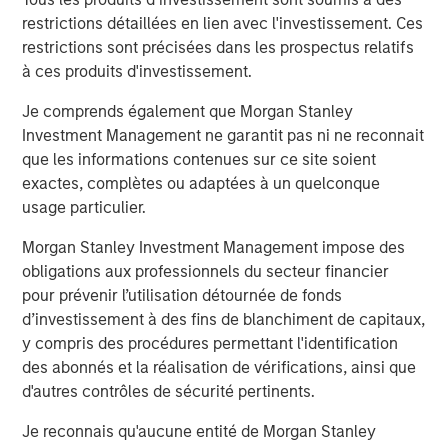
structured minority investments and control buyouts in
restrictions détaillées en lien avec l'investissement. Ces
profitable, growth-oriented companies. MSPE Asia has
restrictions sont précisées dans les prospectus relatifs
offices located in Hong Kong, Shanghai, Mumbai, Seoul,
à ces produits d'investissement.
Tokyo and New York. For further information about
Morgan Stanley Private Equity Asia, please
Je comprends également que Morgan Stanley
visit
www.morganstanley.com/im/privateequityasia
.
Investment Management ne garantit pas ni ne reconnait
que les informations contenues sur ce site soient
exactes, complètes ou adaptées à un quelconque
usage particulier.
Morgan Stanley Private Equity Asia
Morgan Stanley Investment Management impose des
Morgan Stanley Private Equity Asia invests primarily in
obligations aux professionnels du secteur financier
highly structured minority investments and control
pour prévenir l’utilisation détournée de fonds
buyouts in growth-oriented companies located
d’investissement à des fins de blanchiment de capitaux,
throughout the Asia-Pacific region.
y compris des procédures permettant l'identification
des abonnés et la réalisation de vérifications, ainsi que
d'autres contrôles de sécurité pertinents.
MSIM Spokesperson
Je reconnais qu'aucune entité de Morgan Stanley