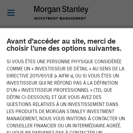
Avant d’accéder au site, merci de
NEWSROOM
choisir l’une des options suivantes.
Tianhe Chemicals Group
SI VOUS ÊTES UNE PERSONNE PHYSIQUE CONSIDÉRÉE
Announces Strategic
COMME UN « INVESTISSEUR DE DÉTAIL » AU SENS DE LA
DIRECTIVE 2011/61/UE (« AIFM »), OU SI VOUS ÊTES UN
Partnership with Morgan
INVESTISSEUR QUI NE RÉPOND PAS À LA DÉFINITION
D’UN « INVESTISSEUR PROFESSIONNEL » (TEL QUE
Stanley Private Equity Asia
DÉFINI CI-DESSOUS), ET QUE VOUS AVEZ DES
QUESTIONS RELATIVES À UN INVESTISSEMENT DANS
LES PRODUITS DE MORGAN STANLEY INVESTMENT
21 MARS 2012
MANAGEMENT, NOUS VOUS INVITONS À CONTACTER UN
CONSEILLER FINANCIER OU UN INTERMÉDIAIRE AGRÉÉ.
SI VOUS NE PARVENEZ PAS À CONTACTER UN