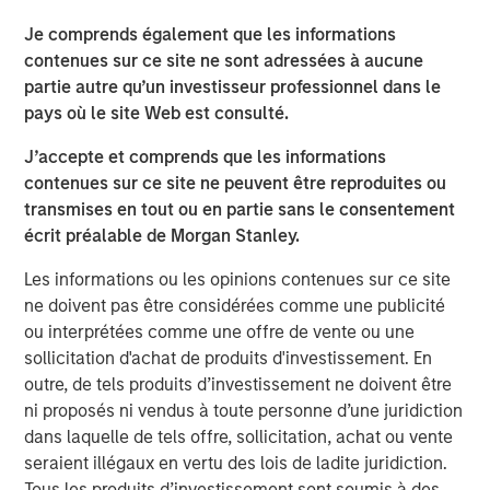
About Tianhe Chemicals Group
Je comprends également que les informations
contenues sur ce site ne sont adressées à aucune
A leading specialty chemicals producer in China, Tianhe
partie autre qu’un investisseur professionnel dans le
is the largest lubricant oil additive producer in China and
pays où le site Web est consulté.
a leading high-end specialty fluorochemical producer
globally. Established in 1992 in Jinzhou, Liaoning
J’accepte et comprends que les informations
Province, Tianhe employs more than 1,200 people with
contenues sur ce site ne peuvent être reproduites ou
three manufacturing bases. For more information, please
transmises en tout ou en partie sans le consentement
visit the Company’s website at
écrit préalable de Morgan Stanley.
http://www.tianhechem.com
.
Les informations ou les opinions contenues sur ce site
ne doivent pas être considérées comme une publicité
ou interprétées comme une offre de vente ou une
About Morgan Stanley Private Equity Asia
sollicitation d'achat de produits d'investissement. En
outre, de tels produits d’investissement ne doivent être
Morgan Stanley Private Equity Asia is one of the leading
ni proposés ni vendus à toute personne d’une juridiction
private equity investors in Asia Pacific, having invested in
dans laquelle de tels offre, sollicitation, achat ou vente
the region for over 19 years. The team has invested
seraient illégaux en vertu des lois de ladite juridiction.
approximately US$2.4 billion in Asia, primarily in highly
Tous les produits d’investissement sont soumis à des