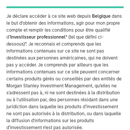
applications in repellency, surfactants and solvents.
Mr. Xuan Wei, Chief Executive Officer of Tianhe, said, “We
Je déclare accéder à ce site web depuis
Belgique
dans
are pleased to forge this strategic partnership with one of
le but d’obtenir des informations, agir pour mon propre
Asia’s leading private equity investors. MSPE Asia brings
compte et remplir les conditions pour être qualifié
deep experience adding value to companies in China
d’
Investisseur professionnel
* (tel que défini ci-
coupled with industrials expertise and global resources,
dessous)*. Je reconnais et comprends que les
and we look forward to working together to expand our
informations contenues sur ce site ne sont pas
global market reach and increase cooperation with
destinées aux personnes américaines, qui ne doivent
overseas partners.”
pas y accéder. Je comprends par ailleurs que les
informations contenues sur ce site peuvent concerner
Mr. Homer Sun added, “We are very excited to enter into a
certains produits gérés ou conseillés par des entités de
long-term partnership with the outstanding management
Morgan Stanley Investment Management, qu’elles ne
team of this Chinese specialty chemicals champion that
s'adressent pas à, ni ne sont destinées à la distribution
has developed world class R&D capabilities. We expect to
ou à l'utilisation par, des personnes résidant dans une
closely collaborate to support Tianhe’s transition from a
juridiction dans laquelle les produits d’investissement
domestic leader to a major global player in specialty
ne sont pas autorisés à la distribution, ou dans laquelle
chemicals.”
la diffusion d'informations sur les produits
d’investissement n'est pas autorisée.