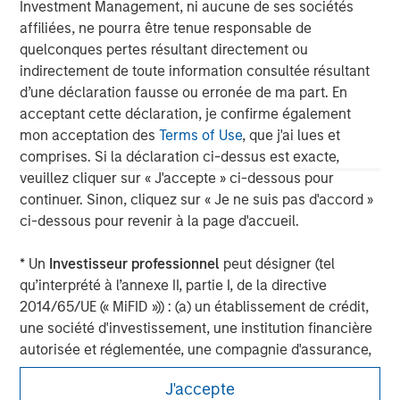
Investment Management, ni aucune de ses sociétés
affiliées, ne pourra être tenue responsable de
quelconques pertes résultant directement ou
indirectement de toute information consultée résultant
David N. Miller
d’une déclaration fausse ou erronée de ma part. En
Managing Director
acceptant cette déclaration, je confirme également
mon acceptation des
Terms of Use
, que j'ai lues et
comprises. Si la déclaration ci-dessus est exacte,
veuillez cliquer sur « J'accepte » ci-dessous pour
continuer. Sinon, cliquez sur « Je ne suis pas d'accord »
ci-dessous pour revenir à la page d'accueil.
* Un
Investisseur professionnel
peut désigner (tel
qu’interprété à l’annexe II, partie I, de la directive
2014/65/UE (« MiFID »)) : (a) un établissement de crédit,
une société d'investissement, une institution financière
autorisée et réglementée, une compagnie d'assurance,
un organisme de placement collectif ou la société de
J'accepte
gestion de cet organisme, un fonds de pension ou la