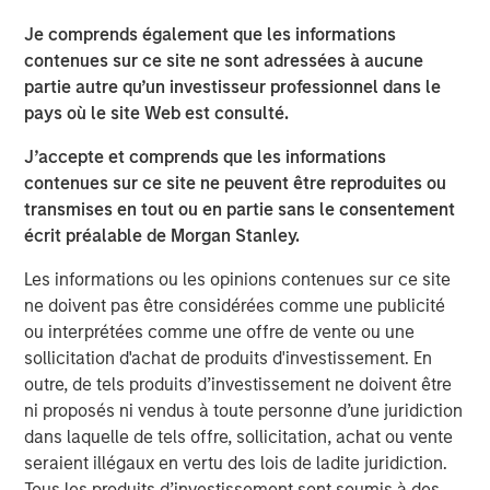
The proceeds will be used to fund company's expansion
in south India as well as provide part exit to existing
Je comprends également que les informations
investors. The company had earlier raised Rs 30 crore
contenues sur ce site ne sont adressées à aucune
from early growth investors led by Fulcrum in 2015.
partie autre qu’un investisseur professionnel dans le
pays où le site Web est consulté.
"Having partnered with Manna in 2015, Fulcrum has been
very happy working with the Manna team under the able
J’accepte et comprends que les informations
leadership of Nazar. We have always felt that Manna has
contenues sur ce site ne peuvent être reproduites ou
a strong brand and the same has reflected in the strong
transmises en tout ou en partie sans le consentement
sales growth posted by the company over the last two
écrit préalable de Morgan Stanley.
years. Joining hands with Morgan Stanley will further
Les informations ou les opinions contenues sur ce site
help strengthen Company's positioning in the FMCG
ne doivent pas être considérées comme une publicité
space", said Ethan Khatri, Partner at Fulcrum.
ou interprétées comme une offre de vente ou une
MAPE Advisory Group acted as the sole financial advisor
sollicitation d'achat de produits d'investissement. En
for the transaction.
outre, de tels produits d’investissement ne doivent être
ni proposés ni vendus à toute personne d’une juridiction
dans laquelle de tels offre, sollicitation, achat ou vente
seraient illégaux en vertu des lois de ladite juridiction.
About Southern Health Foods
Tous les produits d’investissement sont soumis à des