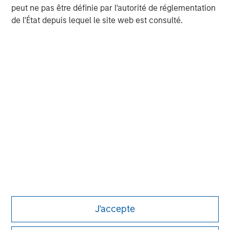
Morgan Stanley Private Equity Asia invests primarily in
peut ne pas être définie par l'autorité de réglementation
highly structured minority investments and control
de l'État depuis lequel le site web est consulté.
buyouts in growth-oriented companies located
throughout the Asia-Pacific region.
MSIM Spokesperson
David N. Miller
Managing Director
J'accepte