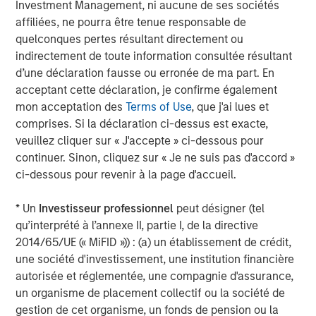
Investment Management, ni aucune de ses sociétés
to apply international investment principles within each
affiliées, ne pourra être tenue responsable de
local context. Private Equity Asia has offices in Hong
quelconques pertes résultant directement ou
Kong, Beijing, Shanghai, Seoul, Tokyo, Mumbai and New
indirectement de toute information consultée résultant
York, and leverages the brand and unparalleled global
d’une déclaration fausse ou erronée de ma part. En
network of Morgan Stanley to source investment
acceptant cette déclaration, je confirme également
intelligence and opportunities. Private Equity Asia is part
mon acceptation des
Terms of Use
, que j'ai lues et
of Morgan Stanley Investment Management. For further
comprises. Si la déclaration ci-dessus est exacte,
information about Morgan Stanley Private Equity Asia,
veuillez cliquer sur « J'accepte » ci-dessous pour
please visit
continuer. Sinon, cliquez sur « Je ne suis pas d'accord »
www.morganstanley.com/im/privateequityasia
.
ci-dessous pour revenir à la page d'accueil.
About Morgan Stanley Investment Management
* Un
Investisseur professionnel
peut désigner (tel
Morgan Stanley Investment Management, together with
qu’interprété à l’annexe II, partie I, de la directive
its investment advisory affiliates, has more than 600
2014/65/UE (« MiFID »)) : (a) un établissement de crédit,
investment professionals around the world and $482
une société d'investissement, une institution financière
billion in assets under management or supervision as of
autorisée et réglementée, une compagnie d'assurance,
December 31, 2017. Morgan Stanley Investment
un organisme de placement collectif ou la société de
Management strives to provide outstanding long-term
gestion de cet organisme, un fonds de pension ou la