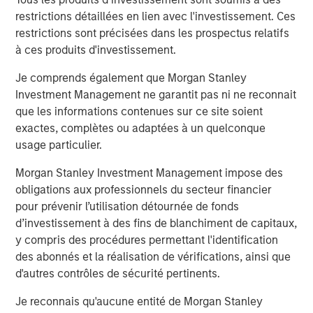
Southern Health Foods is a packaged food products
restrictions détaillées en lien avec l'investissement. Ces
company, manufacturing and marketing natural health
restrictions sont précisées dans les prospectus relatifs
foods in India. The company has created a health food
à ces produits d'investissement.
platform with an array of natural, preservative-free food
Je comprends également que Morgan Stanley
products. Southern Health Foods offers its products under
Investment Management ne garantit pas ni ne reconnait
the brand “Manna”. To learn more about Southern Health
que les informations contenues sur ce site soient
Foods, please visit the website:
exactes, complètes ou adaptées à un quelconque
https://www.mannafoods.in/
.
usage particulier.
About Morgan Stanley Private Equity Asia
Morgan Stanley Investment Management impose des
Morgan Stanley Private Equity Asia is one of the leading
obligations aux professionnels du secteur financier
private equity investors in Asia-Pacific, having invested in
pour prévenir l’utilisation détournée de fonds
the region for over 20 years. Private Equity Asia invests
d’investissement à des fins de blanchiment de capitaux,
primarily in highly structured minority investments and
y compris des procédures permettant l'identification
control buyouts in growth-oriented companies at
des abonnés et la réalisation de vérifications, ainsi que
attractive valuations. The experienced investment team
d'autres contrôles de sécurité pertinents.
is led by senior professionals with extensive industry
Je reconnais qu'aucune entité de Morgan Stanley
relationships, in-depth market knowledge and the ability