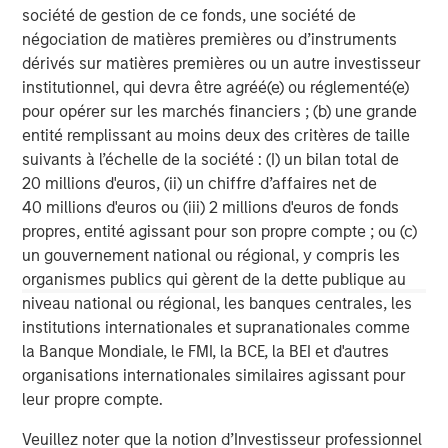
investment performance, service, and a comprehensive
société de gestion de ce fonds, une société de
suite of investment management solutions to a diverse
négociation de matières premières ou d’instruments
client base, which includes governments, institutions,
dérivés sur matières premières ou un autre investisseur
corporations, and individuals worldwide. For further
institutionnel, qui devra être agréé(e) ou réglementé(e)
information about Morgan Stanley Investment
pour opérer sur les marchés financiers ; (b) une grande
Management, please visit
www.morganstanley.com/im
.
entité remplissant au moins deux des critères de taille
suivants à l’échelle de la société : (I) un bilan total de
About Morgan Stanley
20 millions d'euros, (ii) un chiffre d’affaires net de
Morgan Stanley (NYSE: MS) is a leading global financial
40 millions d'euros ou (iii) 2 millions d'euros de fonds
services firm providing investment banking, securities,
propres, entité agissant pour son propre compte ; ou (c)
wealth management and investment management
un gouvernement national ou régional, y compris les
services. With offices in more than 42 countries, the
organismes publics qui gèrent de la dette publique au
Firm's employees serve clients worldwide including
niveau national ou régional, les banques centrales, les
corporations, governments, institutions and individuals.
institutions internationales et supranationales comme
For more information about Morgan Stanley, please visit
la Banque Mondiale, le FMI, la BCE, la BEI et d'autres
www.morganstanley.com
.
organisations internationales similaires agissant pour
leur propre compte.
Morgan Stanley Private Equity Asia
Veuillez noter que la notion d’Investisseur professionnel