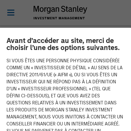
Avant d’accéder au site, merci de
NEWSROOM
choisir l’une des options suivantes.
Fund managed by Morgan
SI VOUS ÊTES UNE PERSONNE PHYSIQUE CONSIDÉRÉE
Stanley PE Asia Invests Rs
COMME UN « INVESTISSEUR DE DÉTAIL » AU SENS DE LA
DIRECTIVE 2011/61/UE (« AIFM »), OU SI VOUS ÊTES UN
152 crore in Manna Foods
INVESTISSEUR QUI NE RÉPOND PAS À LA DÉFINITION
D’UN « INVESTISSEUR PROFESSIONNEL » (TEL QUE
DÉFINI CI-DESSOUS), ET QUE VOUS AVEZ DES
10 JANVIER 2018
QUESTIONS RELATIVES À UN INVESTISSEMENT DANS
LES PRODUITS DE MORGAN STANLEY INVESTMENT
MANAGEMENT, NOUS VOUS INVITONS À CONTACTER UN
CONSEILLER FINANCIER OU UN INTERMÉDIAIRE AGRÉÉ.
SI VOUS NE PARVENEZ PAS À CONTACTER UN