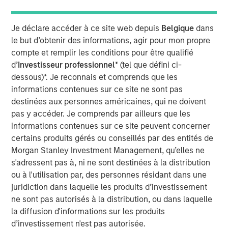
time when people are quitting synthetic preparations and
switching over to organic and traditional food, Manna
Je déclare accéder à ce site web depuis
Belgique
dans
Foods is excited about the partnership with Morgan
le but d’obtenir des informations, agir pour mon propre
Stanley to write a true success story in Health Foods
compte et remplir les conditions pour être qualifié
space in India", said Isak Nazar, company promoter.
d’
Investisseur professionnel
* (tel que défini ci-
Arjun Saigal, co-head of Morgan Stanley Private Equity
dessous)*. Je reconnais et comprends que les
Asia in India, said, "We are excited to back a fast growing
informations contenues sur ce site ne sont pas
brand such as Manna which has consistently delivered
destinées aux personnes américaines, qui ne doivent
on its customer promise of natural, healthy and high
pas y accéder. Je comprends par ailleurs que les
quality products. At a time when India's eating habits and
informations contenues sur ce site peuvent concerner
lifestyles are creating health challenges, we believe that
certains produits gérés ou conseillés par des entités de
Manna's natural foods are well positioned to offer
Morgan Stanley Investment Management, qu’elles ne
appealing choices to consumers. Additionally, foods
s'adressent pas à, ni ne sont destinées à la distribution
based on home-grown grains such as millets are
ou à l'utilisation par, des personnes résidant dans une
regaining popularity, offering 'superfood'-type nutritional
juridiction dans laquelle les produits d’investissement
content at an affordable cost. We look forward to driving
ne sont pas autorisés à la distribution, ou dans laquelle
Manna's next phase of growth."
la diffusion d'informations sur les produits
d’investissement n'est pas autorisée.