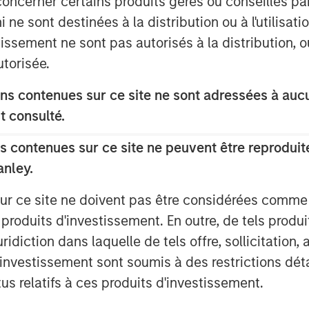
concerner certains produits gérés ou conseillés p
ntario.
 ne sont destinées à la distribution ou à l'utilisat
astest-growing franchisors of fitness
tissement ne sont pas autorisés à la distribution, o
 31, 2019, Planet Fitness had more than
utorisée.
he 50 states, the District of Columbia,
blic, Panama and Mexico. Planet
s contenues sur ce site ne sont adressées à aucun
ves by providing a high-quality fitness
t consulté.
ting environment, called the Judgement
 contenues sur ce site ne peuvent être reproduite
anley.
ocations in the Planet Fitness system,
ties in which it operates by providing
sur ce site ne doivent pas être considérées comm
underserved communities, partnering
 produits d'investissement. En outre, de tels produ
iring talent from the very cities and
diction dans laquelle de tels offre, sollicitation,
Corp eligibility status in 2018 and is a
d’investissement sont soumis à des restrictions dét
et Fitness system.
tus relatifs à ces produits d'investissement.
of MSCP, said: “We are excited to