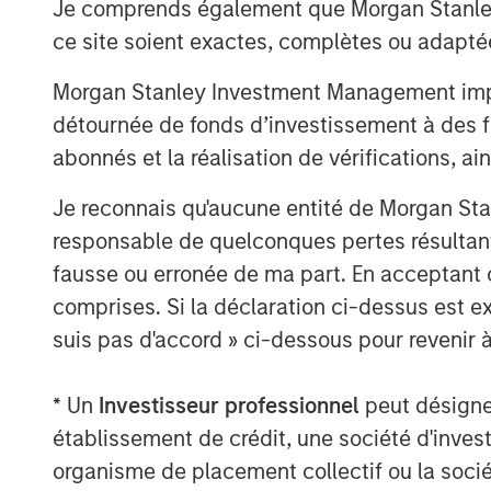
Je comprends également que Morgan Stanley 
partner with Impact’s talented managem
impressive growth. We have admired Plan
ce site soient exactes, complètes ou adapté
and Impact has differentiated itself throu
Morgan Stanley Investment Management impose
pleased to support the Company as it exp
détournée de fonds d’investissement à des f
additional communities in need.”
abonnés et la réalisation de vérifications, ai
Adam Willaeys, Chief Executive Officer of
is excited to continue its journey of prov
Je reconnais qu'aucune entité de Morgan Sta
free fitness for everyone. Morgan Stanley
responsable de quelconques pertes résultant
not only growing our brand, but also the 
fausse ou erronée de ma part. En acceptant
Thank you to Bain Capital Double Impact
comprises. Si la déclaration ci-dessus est ex
parties for making this opportunity possib
suis pas d'accord » ci-dessous pour revenir à
“We have been pleased to partner with 
they've increased access to fitness for 
* Un
Investisseur professionnel
peut désigner 
live in markets that are underserved by ot
établissement de crédit, une société d'inves
Spring, a Managing Director of Bain Cap
organisme de placement collectif ou la socié
thrilled with their successes improving a