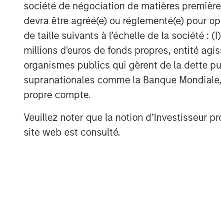
société de négociation de matières premières
a high-performance, mission-aligned tea
devra être agréé(e) ou réglementé(e) pour op
and the rest of the Impact Fitness team we
de taille suivants à l’échelle de la société : (I
growth.”
millions d'euros de fonds propres, entité ag
Debevoise & Plimpton served as legal adv
organismes publics qui gèrent de la dette pub
as financial advisor to Impact Fitness an
supranationales comme la Banque Mondiale, le 
propre compte.
About Morgan Stanley Capital Partners
Morgan Stanley Capital Partners, part o
Veuillez noter que la notion d’Investisseur pr
Management, is a leading middle-market p
site web est consulté.
invested capital in a broad spectrum of i
Morgan Stanley Capital Partners focuses 
equity-related investments primarily in 
value in portfolio companies primarily in 
services, consumer, healthcare and indu
driving significant organic and acquisiti