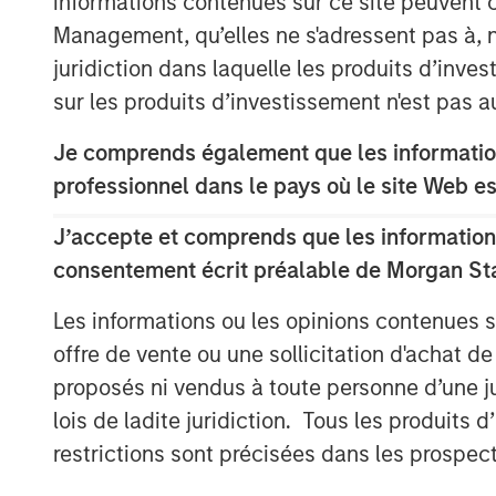
informations contenues sur ce site peuvent 
Michigan, Indiana, British Columbia, and O
Management, qu’elles ne s'adressent pas à, ni
Planet Fitness is one of the largest and f
juridiction dans laquelle les produits d’inves
centers in the United States. As of March
sur les produits d’investissement n'est pas a
13.6 million members and 1,806 clubs in t
Puerto Rico, Canada, the Dominican Repu
Je comprends également que les information
Fitness’ mission is to enhance people’s li
professionnel dans le pays où le site Web es
experience in a welcoming, non-intimida
Free Zone®.
J’accepte et comprends que les informations
consentement écrit préalable de Morgan St
In addition to operating top-performing l
Impact is dedicated to improving communi
Les informations ou les opinions contenues 
high-quality, affordable gym access to 
offre de vente ou une sollicitation d'achat de
with local charitable organizations, and h
proposés ni vendus à toute personne d’une juri
towns the clubs serve. Impact achieved B-
lois de ladite juridiction. Tous les produits 
recognized leading franchisee in the Plan
restrictions sont précisées dans les prospec
Aaron Sack, Managing Director and Head 