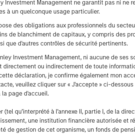
Investment Management ne garantit pas ni ne rec
ent team to continue the Company’s
et Fitness and the franchisee system,
es à un quelconque usage particulier.
gh its mission-driven culture. We are
 des obligations aux professionnels du secteur fi
ands and aims to bring its offering to
ins de blanchiment de capitaux, y compris des pro
nsi que d'autres contrôles de sécurité pertinents.
 Impact Fitness, said, “Impact Fitness
iding high-value, low-cost, judgement-
nley Investment Management, ni aucune de ses soci
 Capital Partners is the ideal match for
 directement ou indirectement de toute informatio
culture and mission of Impact Fitness.
 cette déclaration, je confirme également mon ac
, Bridges Fund Management, and all
acte, veuillez cliquer sur « J'accepte » ci-dessous 
le.”
 la page d'accueil.
a mission-driven management team as
hundreds of thousands of people who
(tel qu’interprété à l’annexe II, partie I, de la dire
her fitness providers,” said Peter
tissement, une institution financière autorisée e
ital Double Impact. “We have been
té de gestion de cet organisme, un fonds de pensi
ccess to low-cost fitness and building