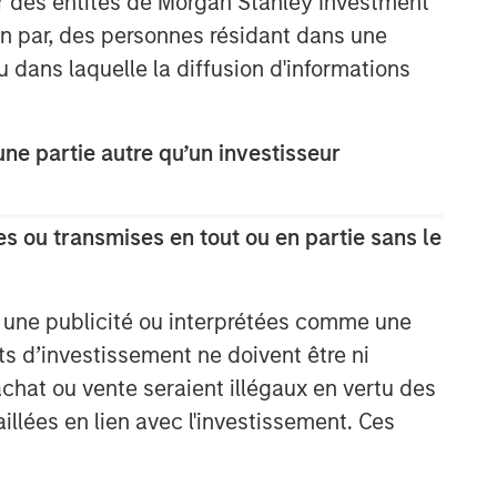
ar des entités de Morgan Stanley Investment
ion par, des personnes résidant dans une
u dans laquelle la diffusion d'informations
e partie autre qu’un investisseur
s ou transmises en tout ou en partie sans le
e une publicité ou interprétées comme une
its d’investissement ne doivent être ni
 achat ou vente seraient illégaux en vertu des
aillées en lien avec l'investissement. Ces