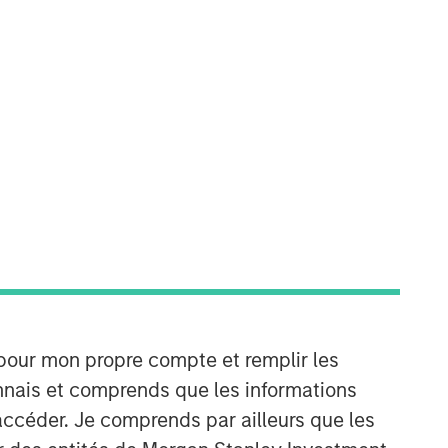
Morgan Stanley Capital
Partners
Morgan Stanley Capital Partners
manages a middle-market private
equity platform with a strong focus on
value creation. The team has invested
capital in a broad spectrum of
industries for over two decades.
 pour mon propre compte et remplir les
connais et comprends que les informations
accéder. Je comprends par ailleurs que les