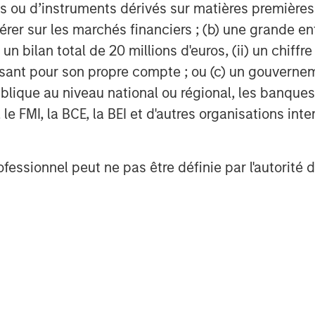
 ou d’instruments dérivés sur matières premières o
m culture, and we wish Chris, Adam
érer sur les marchés financiers ; (b) une grande e
ll during this next phase of their
) un bilan total de 20 millions d'euros, (ii) un chiffre
issant pour son propre compte ; ou (c) un gouvernem
isor to MSCP. Harris Williams served
lique au niveau national ou régional, les banques c
d BCDI.
FMI, la BCE, la BEI et d'autres organisations inter
f Morgan Stanley Investment
ofessionnel peut ne pas être définie par l'autorité 
rivate equity platform that has
ndustries for over three decades.
on privately negotiated equity and
North America and seeks to create
a series of subsectors in the business
strials markets with an emphasis on
on growth through an operationally