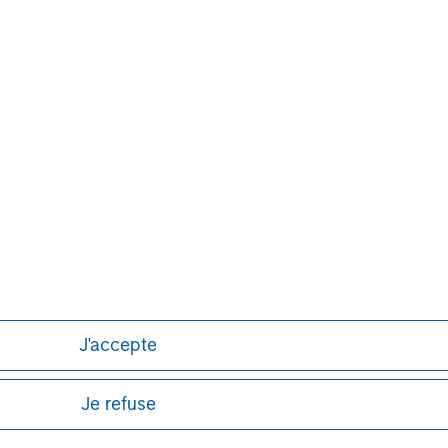
 than 41 countries, the Firm's
ding corporations, governments,
formation about Morgan Stanley, please
Aaron Sack
J'accepte
Managing Director
Je refuse