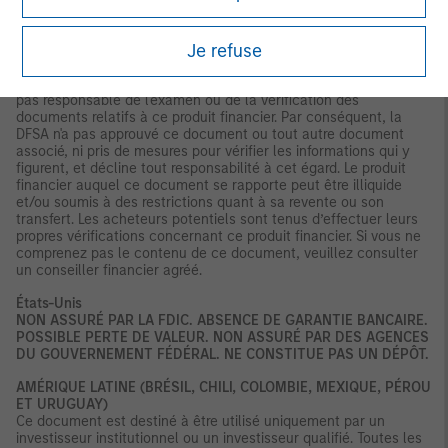
document n’est pas destiné à être distribué aux clients
particuliers, et ceux-ci ne doivent pas agir sur la base des
Je refuse
informations contenues dans ce document. Ce document
concerne un produit financier qui n’est soumis à aucune forme
de réglementation ou d’approbation par la DFSA. La DFSA n'est
pas responsable de l'examen ou de la vérification des
documents relatifs à ce produit financier. Par conséquent, la
DFSA n'a pas approuvé ce document ou tout autre document
associé, ni pris de mesures pour vérifier les informations qui y
figurent, et décline tout responsabilité à cet égard. Le produit
financier auquel ce document se rapporte peut être illiquide
et/ou soumis à des restrictions quant à sa revente ou son
transfert. Les acheteurs potentiels sont tenus d’effectuer leurs
propres vérifications concernant ce produit financier. Si vous ne
comprenez pas le contenu de ce document, veuillez consulter
un conseiller financier agréé.
États-Unis
NON ASSURÉ PAR LA FDIC. ABSENCE DE GARANTIE BANCAIRE.
POSSIBLE PERTE DE VALEUR. NON ASSURÉ PAR DES AGENCES
DU GOUVERNEMENT FÉDÉRAL. NE CONSTITUE PAS UN DÉPÔT.
AMÉRIQUE LATINE (BRÉSIL, CHILI, COLOMBIE, MEXIQUE, PÉROU
ET URUGUAY)
Ce document est destiné à être utilisé uniquement par un
investisseur institutionnel ou un investisseur qualifié. Toutes les