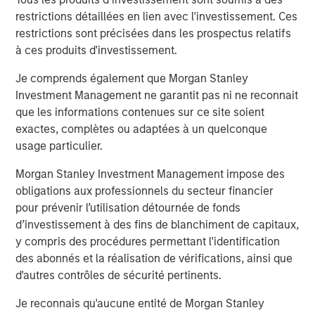
liées à l’inflation, aux chaînes d’approvisionnement et au
restrictions détaillées en lien avec l'investissement. Ces
recul des anticipations de baisse des taux à court terme.
restrictions sont précisées dans les prospectus relatifs
Au 10 avril, les marchés ont récupéré la majeure partie
à ces produits d'investissement.
des pertes de mars à la faveur d’un cessez-le-feu, mais
les perspectives demeurent très incertaines.
Je comprends également que Morgan Stanley
Investment Management ne garantit pas ni ne reconnait
Les valeurs immatérielles délaissées
que les informations contenues sur ce site soient
Le trimestre n’a pas été marqué que par la guerre. Le
exactes, complètes ou adaptées à un quelconque
lancement en février par Anthropic de sa gamme d’outils
usage particulier.
de productivité (« Claude ») a consolidé une thèse qui se
dessine depuis neuf mois : l’IA pourrait accélérer la
Morgan Stanley Investment Management impose des
remise en cause des modèles économiques des éditeurs
obligations aux professionnels du secteur financier
de logiciels et des entreprises spécialistes du traitement
pour prévenir l’utilisation détournée de fonds
des données. Les craintes, amplifiées par des
d’investissement à des fins de blanchiment de capitaux,
4
spéculations
sur l’avenir des cols blancs, se sont
y compris des procédures permettant l'identification
traduites par une rotation marquée sur les marchés
des abonnés et la réalisation de vérifications, ainsi que
actions. Les investisseurs se sont tournés vers des
d'autres contrôles de sécurité pertinents.
5
actions « HALO »
, c’est‑à‑dire des entreprises fortement
Je reconnais qu'aucune entité de Morgan Stanley
dotées en actifs physiques et perçues comme moins