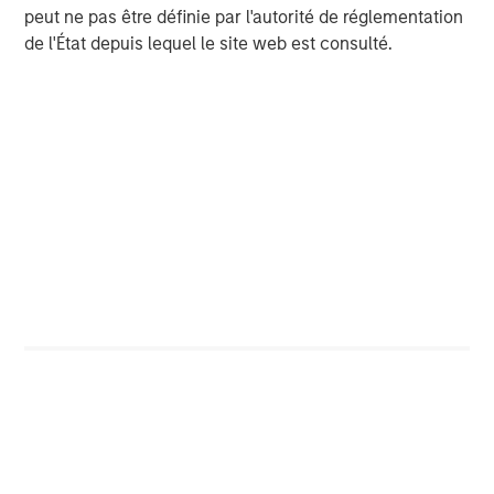
et simplement. La correction généralisée du marché nous
peut ne pas être définie par l'autorité de réglementation
a également permis d’accroître nos expositions à des
de l'État depuis lequel le site web est consulté.
titres survendus mais possédant des avantages
concurrentiels durables.
Tout au long de l’historique de notre équipe en tant
qu’investisseurs axés sur la qualité, nous avons fait
preuve d’ouverture d’esprit dès lors que nous identifions
des entreprises “compounders” fiables. C’est ce que
reflète l’évolution du portefeuille au cours des neuf
derniers mois. Nous avons réduit notre exposition aux
valeurs de logiciels et aux sociétés exposées aux
données dans les secteurs des technologies de
l’information et des services financiers, tout en
augmentant nos allocations vers des entreprises de
haute qualité dans les services de communication, la
consommation discrétionnaire et les industries. Les
entreprises, elles aussi, peuvent évoluer. La
transformation par Amazon de son activité de distribution