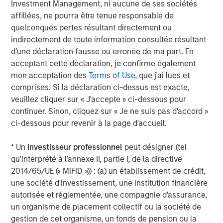
Investment Management, ni aucune de ses sociétés
exposées au risque d’obsolescence technologique.
affiliées, ne pourra être tenue responsable de
Une mise en garde toutefois : si les modèles
quelconques pertes résultant directement ou
économiques axés sur le capital immatériel sont
indirectement de toute information consultée résultant
recherchés, toute réallocation vers des secteurs
d’une déclaration fausse ou erronée de ma part. En
cycliques et à plus forte intensité capitalistique pourrait
acceptant cette déclaration, je confirme également
introduire d’autres types de risques. Ces entreprises sont
mon acceptation des
Terms of Use
, que j'ai lues et
souvent davantage exposées à la volatilité économique,
comprises. Si la déclaration ci-dessus est exacte,
aux coûts élevés des facteurs de production et aux
veuillez cliquer sur « J'accepte » ci-dessous pour
perturbations des chaînes d'approvisionnement, autant de
continuer. Sinon, cliquez sur « Je ne suis pas d'accord »
facteurs qui se font clairement ressentir dans
ci-dessous pour revenir à la page d'accueil.
l'environnement actuel. Comme toujours, il est selon nous
indispensable d’adopter une approche ciblée.
* Un
Investisseur professionnel
peut désigner (tel
qu’interprété à l’annexe II, partie I, de la directive
Adaptation et lucidité
2014/65/UE (« MiFID »)) : (a) un établissement de crédit,
La rotation de marché a créé un environnement difficile
une société d'investissement, une institution financière
pour notre positionnement de longue date axé sur des
autorisée et réglementée, une compagnie d'assurance,
entreprises “compounders” à faible intensité
un organisme de placement collectif ou la société de
capitalistique, bénéficiant d’avantages compétitifs
gestion de cet organisme, un fonds de pension ou la