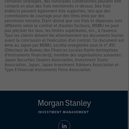
certaines stratégies, des honoraires conditionnels peuvent être
compris en plus des frais mentionnés ci-dessus. Des frais
indirects peuvent également être supportés, tels que des
commissions de courtage pour des titres émis par des
personnes morales. Étant donné que ces frais et dépenses sont
différents selon le contrat et d’autres facteurs, MSIMJ ne peut
pas préciser les taux, les limites supérieures, etc., à l’avance.
Tous les clients doivent lire attentivement les documents fournis
avant la conclusion et l’exécution d’un contrat. Ce document est
émis au Japon par MSIMJ, société enregistrée sous le n° 410
(Directeur du Bureau des Finances Locales Kanto (entreprises
d’instruments financiers)), membre des organisations suivantes :
Japan Securities Dealers Association, Investment Trusts
Association, Japan, Japan Investment Advisers Association et
Type II Financial Instruments Firms Association.