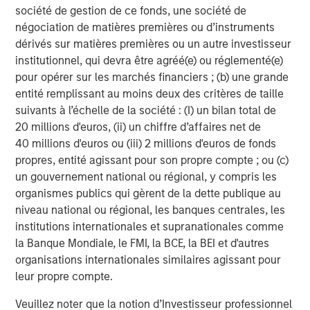
durables. A noter toutefois que la croissance des
société de gestion de ce fonds, une société de
bénéfices des entreprises en portefeuille est restée
négociation de matières premières ou d’instruments
globalement soutenue. Cependant, de nombreux titres ont
dérivés sur matières premières ou un autre investisseur
vu leurs multiples de valorisation baisser.
institutionnel, qui devra être agréé(e) ou réglementé(e)
pour opérer sur les marchés financiers ; (b) une grande
Notre réponse a été à la fois disciplinée et analytique.
entité remplissant au moins deux des critères de taille
Nous avons passé au crible les risques liés à l'IA tant au
suivants à l’échelle de la société : (I) un bilan total de
niveau des entreprises que des secteurs, et avons
20 millions d'euros, (ii) un chiffre d’affaires net de
engagé le dialogue avec les équipes de direction. Pour
40 millions d'euros ou (iii) 2 millions d'euros de fonds
les positions clés du portefeuille, nous avons complété ce
propres, entité agissant pour son propre compte ; ou (c)
travail en apportant un regard neuf au débat grâce aux
un gouvernement national ou régional, y compris les
analyses de potentiel haussier et baissier réalisées par
organismes publics qui gèrent de la dette publique au
des membres indépendants de l’équipe, et non par
niveau national ou régional, les banques centrales, les
l’équipe de recherche principale, ce qui garantit une
institutions internationales et supranationales comme
évaluation objective et dénuée d’affect des scénarios
la Banque Mondiale, le FMI, la BCE, la BEI et d'autres
potentiels. Lorsque la visibilité et la prévisibilité des
organisations internationales similaires agissant pour
bénéfices, facteurs clés de notre approche
leur propre compte.
d’investissement, se sont affaiblies, nous avons décidé
d’ajuster la taille des positions ou de les céder purement
Veuillez noter que la notion d’Investisseur professionnel