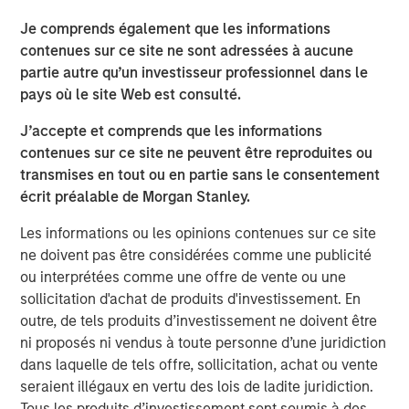
La volatilité des marchés actions s’est accrue, les
Je comprends également que les informations
variations quotidiennes des indices étant souvent
contenues sur ce site ne sont adressées à aucune
rythmées par les annonces d’escalade ou de
partie autre qu’un investisseur professionnel dans le
désescalade en provenance de la Maison‑Blanche.
pays où le site Web est consulté.
Malgré tout, les niveaux des indices suggèrent une
3
réaction encore assez complaisante. The Economist
a
J’accepte et comprends que les informations
même mis en avant un « optimisme sidérant face à une
contenues sur ce site ne peuvent être reproduites ou
situation préoccupante qui pourrait s’aggraver
transmises en tout ou en partie sans le consentement
considérablement », mettant en garde notamment les
écrit préalable de Morgan Stanley.
investisseurs en actions, susceptibles d’être
particulièrement pénalisés.
Les informations ou les opinions contenues sur ce site
ne doivent pas être considérées comme une publicité
Cependant, la crise actuelle ne s’apparente pas encore à
ou interprétées comme une offre de vente ou une
une véritable alerte sur la croissance. Le secteur de
sollicitation d'achat de produits d'investissement. En
l’énergie, que nous n’avons pas en portefeuille, a été le
outre, de tels produits d’investissement ne doivent être
seul à progresser en mars (+12 %). À l’inverse, les secteurs
ni proposés ni vendus à toute personne d’une juridiction
défensifs, comme les biens de consommation de base (-9
dans laquelle de tels offre, sollicitation, achat ou vente
%) et la santé (-8 %), ont sous-performé l’ensemble du
seraient illégaux en vertu des lois de ladite juridiction.
marché, pénalisés par le choc pétrolier et les inquiétudes
Tous les produits d’investissement sont soumis à des