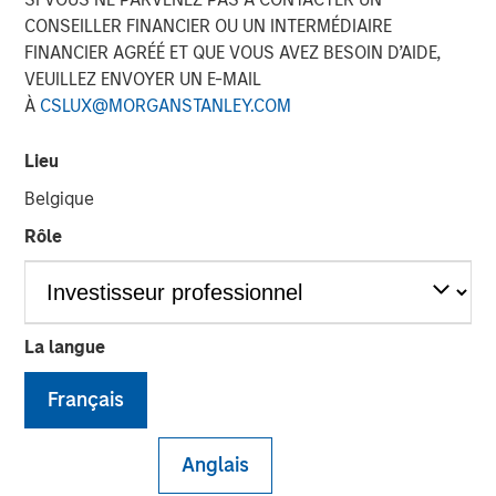
CONSEILLER FINANCIER OU UN INTERMÉDIAIRE
évolution du discours
FINANCIER AGRÉÉ ET QUE VOUS AVEZ BESOIN D’AIDE,
VEUILLEZ ENVOYER UN E-MAIL
29 AVRIL 2026
À
CSLUX@MORGANSTANLEY.COM
Lieu
Belgique
The Authors
Rôle
Bruno Paulson
Managing Director
Candida de Silva
La langue
Managing Director
Français
Anglais
Le premier trimestre 2026 avait débuté sur une note