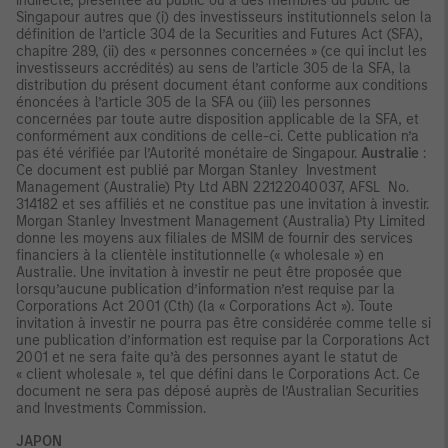
indirecte, présentée au public ou à des membres du public de
Singapour autres que (i) des investisseurs institutionnels selon la
définition de l’article 304 de la Securities and Futures Act (SFA),
chapitre 289, (ii) des « personnes concernées » (ce qui inclut les
investisseurs accrédités) au sens de l’article 305 de la SFA, la
distribution du présent document étant conforme aux conditions
énoncées à l’article 305 de la SFA ou (iii) les personnes
concernées par toute autre disposition applicable de la SFA, et
conformément aux conditions de celle-ci. Cette publication n’a
pas été vérifiée par l’Autorité monétaire de Singapour.
Australie
:
Ce document est publié par Morgan Stanley Investment
Management (Australie) Pty Ltd ABN 22122040037, AFSL No.
314182 et ses affiliés et ne constitue pas une invitation à investir.
Morgan Stanley Investment Management (Australia) Pty Limited
donne les moyens aux filiales de MSIM de fournir des services
financiers à la clientèle institutionnelle (« wholesale ») en
Australie. Une invitation à investir ne peut être proposée que
lorsqu’aucune publication d’information n’est requise par la
Corporations Act 2001 (Cth) (la « Corporations Act »). Toute
invitation à investir ne pourra pas être considérée comme telle si
une publication d’information est requise par la Corporations Act
2001 et ne sera faite qu’à des personnes ayant le statut de
« client wholesale », tel que défini dans le Corporations Act. Ce
document ne sera pas déposé auprès de l’Australian Securities
and Investments Commission.
JAPON