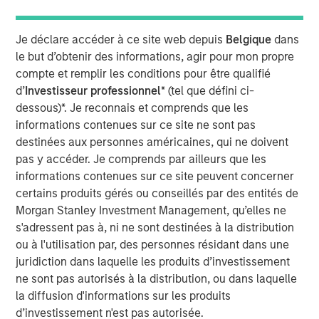
positive pour les principaux marchés actions mondiaux,
mais le sentiment s’est retourné à la suite des frappes
Je déclare accéder à ce site web depuis
Belgique
dans
menées par les États‑Unis et Israël contre l’Iran à la fin du
le but d’obtenir des informations, agir pour mon propre
mois de février. Fin mars, l’indice MSCI World avait reculé
compte et remplir les conditions pour être qualifié
de 6,4 % sur le mois, portant sa baisse à 4 % sur le
d’
Investisseur professionnel
* (tel que défini ci-
trimestre. Les investisseurs évaluent désormais les
dessous)*. Je reconnais et comprends que les
implications d’un choc énergétique potentiellement
informations contenues sur ce site ne sont pas
brutal, qui pourrait se traduire par une hausse des
destinées aux personnes américaines, qui ne doivent
anticipations d’inflation, voire par un risque accru de
pas y accéder. Je comprends par ailleurs que les
stagflation.
informations contenues sur ce site peuvent concerner
certains produits gérés ou conseillés par des entités de
Le prix du Brent a bondi de 63 % en mars, soit sa plus
1
Morgan Stanley Investment Management, qu’elles ne
forte progression mensuelle historique
. Le détroit
2
s'adressent pas à, ni ne sont destinées à la distribution
d'Ormuz assure le transit d'environ un cinquième
de
ou à l'utilisation par, des personnes résidant dans une
l'offre pétrolière mondiale, ainsi que d’importants flux de
juridiction dans laquelle les produits d’investissement
gaz naturel liquéfié, d’hélium, de pétrochimie et d’engrais.
ne sont pas autorisés à la distribution, ou dans laquelle
La perturbation est largement considérée comme le plus
la diffusion d'informations sur les produits
important choc d’offre depuis les années 1970.
d’investissement n'est pas autorisée.