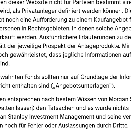
nen dieser Website nicht für Parteien bestimmt si
ird, als Privatanleger definiert werden können. Di
t noch eine Aufforderung zu einem Kaufangebot f
Resources
ersonen in Rechtsgebieten, in denen solche Angeb
kauft werden. Ausführlichere Erläuterungen zu de
ält der jeweilige Prospekt der Anlageprodukte. Mir
 and other clients
Our dedicated team off
 gewährleistet, dass jegliche Informationen auf 
ash management
resources and experti
ind.
on of expertise,
support and solutions.
rwähnten Fonds sollten nur auf Grundlage der Info
icht enthalten sind („Angebotsunterlagen”).
onen entsprechen nach bestem Wissen von Morgan
walten lassen) den Tatsachen und es wurde nichts
rgan Stanley Investment Management und seine v
en noch für Fehler oder Auslassungen durch Dritte.