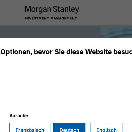
 Optionen, bevor Sie diese Website besu
iquidity
 the world’s liquidity markets to meet
for income, liquidity and capital
Sprache
Französisch
Deutsch
Englisch