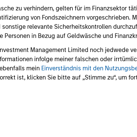
ns
che zu verhindern, gelten für im Finanzsektor tät
dentifizierung von Fondszeichnern vorgeschrieben
investor cash-
 sonstige relevante Sicherheitskontrollen durchzu
uidity and money
 Personen in Bezug auf Geldwäsche und Finanzkri
and customized
 Investment Management Limited noch jedwede ve
Informationen infolge meiner falschen oder irrtüm
 ebenfalls mein
Einverständnis mit den Nutzungs
rekt ist, klicken Sie bitte auf „Stimme zu“, um for
y Liquidity Funds