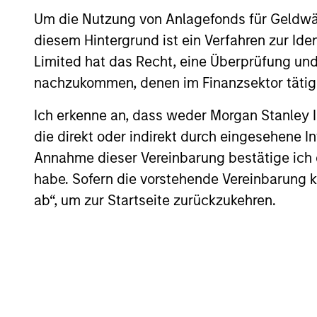
Investment solutio
Um die Nutzung von Anlagefonds für Geldwäs
diesem Hintergrund ist ein Verfahren zur I
Strategies to meet a range of 
Limited hat das Recht, eine Überprüfung und
management needs – from liq
nachzukommen, denen im Finanzsektor tätige
markets to ultra-short funds 
Ich erkenne an, dass weder Morgan Stanley
solutions.
die direkt oder indirekt durch eingesehene 
Annahme dieser Vereinbarung bestätige ich
habe. Sofern die vorstehende Vereinbarung kor
ab“, um zur Startseite zurückzukehren.
Morgan Stanle