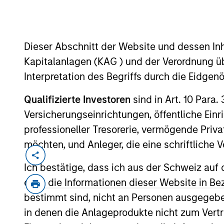
Dieser Abschnitt der Website und dessen Inha
MARKETING COMMUNICAT
Kapitalanlagen (KAG ) und der Verordnung üb
Interpretation des Begriffs durch die Eidge
Qualifizierte Investoren
sind in Art. 10 Para.
Versicherungseinrichtungen, öffentliche Ein
Überblick
Pr
professioneller Tresorerie, vermögende Privat
möchten, und Anleger, die eine schriftlich
Ich bestätige, dass ich aus der Schweiz auf 
dass die Informationen dieser Website in B
Overview
bestimmt sind, nicht an Personen ausgegebe
in denen die Anlageprodukte nicht zum Vertr