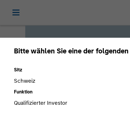
Bitte wählen Sie eine der folgenden
Global L
Sitz
Schweiz
We offer investments across
Funktion
a range of investors’ needs 
Qualifizierter Investor
preservation.