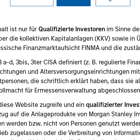
lt ist nur für
Qualifizierte Investoren
im Sinne de
ION
er die kollektiven Kapitalanlagen (KKV) sowie in 
nössische Finanzmarktaufsicht FINMA und die zust
 3 a-d, 3bis, 3ter CISA definiert (z. B. regulierte Fi
richtungen und Altersversorgungseinrichtungen mit
odukte
CashInvest by Morgan
Explore
personen, die schriftlich erklärt haben, dass sie a
Stanley
e Vollmacht für Ermessensverwaltung abgeschlossen
diese Website zugreife und ein
qualifizierter Inves
ezug auf die Anlageprodukte von Morgan Stanley 
n werden bzw. nicht von Personen genutzt werden
ieb zugelassen oder die Verbreitung von Informat