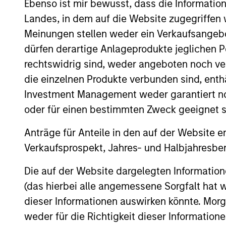
Ebenso ist mir bewusst, dass die Informatio
Landes, in dem auf die Website zugegriffen w
Meinungen stellen weder ein Verkaufsangebo
Expertise
dürfen derartige Anlageprodukte jeglichen P
rechtswidrig sind, weder angeboten noch ver
die einzelnen Produkte verbunden sind, enth
We help treasury professionals
Investment Management weder garantiert noch
navigate the ever-evolving c
oder für einen bestimmten Zweck geeignet s
landscape through a combinati
resources and strategies.
Anträge für Anteile in den auf der Website e
Verkaufsprospekt, Jahres- und Halbjahresber
Die auf der Website dargelegten Informati
(das hierbei alle angemessene Sorgfalt hat 
dieser Informationen auswirken könnte. Mo
weder für die Richtigkeit dieser Information