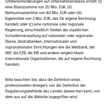
Größenanforderungen auf Unternehmensbasis erfüllt: (i)
Vergleichszwecken zu einer Kategorie zusammengefasst.
eine Bilanzsumme von 20 Mio. EUR, (ii)
Das Rating wird anhand der Morningstar Risk-Adjusted
Return (MRAR) berechnet, eine Kennzahl, die die
Nettoumsatzerlöse von 40 Mio. EUR oder (iii)
Schwankungen der monatlichen Überschussrendite eines
Eigenmittel von 2 Mio. EUR, das für eigene Rechnung
verwalteten Produkts berücksichtigt. Dabei wird
handelt; oder (c) eine nationale oder regionale
besonderes Gewicht auf die negativen
Regierung, einschließlich Stellen der staatlichen
Performanceschwankungen und eine beständige
Wertentwicklung gelegt. Die besten 10% der Produkte in
Schuldenverwaltung auf nationaler oder regionaler
jeder Kategorie erhalten 5 Sterne, die nächsten 22,5% 4
Ebene, Zentralbanken, internationaler und
Sterne, die nächsten 35% 3 Sterne, die nächsten 22,5% 2
supranationaler Einrichtungen wie die Weltbank, der
Sterne und die unteren 10% 1 Stern. Das Morningstar-
IWF, die EZB, die EIB und andere vergleichbare
Gesamtrating für ein verwaltetes Produkt ergibt sich aus
dem gewichteten Durchschnitt der Morningstar-Ratings
internationale Organisationen, die auf eigene Rechnung
über drei, fünf und zehn Jahre (sofern vorhanden). Die
handeln.
Gewichtungen sind: 100% Drei-Jahres-Rating für
Gesamtrenditen von 36–59 Monaten, 60% Fünf-Jahres-
Rating/40% Drei-Jahres-Rating für Gesamtrenditen von 60–
Bitte beachten Sie, dass die Definition eines
119 Monaten und 50% Zehn-Jahres-Rating/30% Fünf-
Jahres-Rating/20% Drei-Jahres-Rating für Gesamtrenditen
professionellen Anlegers von der Definition der
von mindestens 120 Monaten. Zwar scheint die Formel für
Regulierungsbehörde des Landes abweichen kann, von
das Zehn-Jahres-Gesamtrating den Zehn-Jahres-Zeitraum
dem aus auf die Website zugegriffen wird.
am stärksten zu gewichten, jedoch wirkt sich der jüngste
Drei-Jahres-Zeitraum am stärksten aus, da er in alle drei