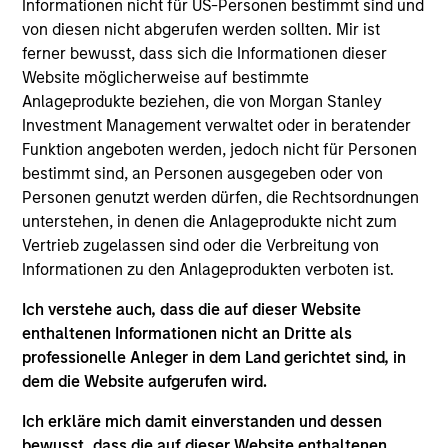
Luxemburg als Organismus für gemeinsame Anlagen
Informationen nicht für US-Personen bestimmt sind und
gemäß Teil 1 des Gesetzes vom 17. Dezember 2010 in
von diesen nicht abgerufen werden sollten. Mir ist
seiner geänderten Fassung registriert ist. Die Gesellschaft
ferner bewusst, dass sich die Informationen dieser
ist ein Organismus für gemeinsame Anlagen in
Wertpapieren („OGAW“).
Website möglicherweise auf bestimmte
Anlageprodukte beziehen, die von Morgan Stanley
Anträge auf Anteile an den Teilfonds sollten erst gestellt
Investment Management verwaltet oder in beratender
werden, wenn der aktuelle Verkaufsprospekt, das Key
Information Document („KID“) oder das Key Investor
Funktion angeboten werden, jedoch nicht für Personen
Information Document („KIID“), der Jahres- und
bestimmt sind, an Personen ausgegeben oder von
Halbjahresbericht („Angebotsunterlagen“) oder andere
Personen genutzt werden dürfen, die Rechtsordnungen
Dokumente, die in Ihrer Nähe online unter
unterstehen, in denen die Anlageprodukte nicht zum
https://www.morganstanley.com/im/msinvf/index.html
Vertrieb zugelassen sind oder die Verbreitung von
verfügbar sind oder kostenlos beim Geschäftssitz von
Morgan Stanley Investment Funds, European Bank and
Informationen zu den Anlageprodukten verboten ist.
Business Centre, 6B route de Trèves, L-2633
Senningerberg, R.C.S. Luxemburg B 29 192, erhältlich.
Ich verstehe auch, dass die auf dieser Website
enthaltenen Informationen nicht an Dritte als
Informationen in Bezug auf Nachhaltigkeitsaspekte des
professionelle Anleger in dem Land gerichtet sind, in
Fonds und die Zusammenfassung der Anlegerrechte
finden Sie auf der oben erwähnten Webseite.
dem die Website aufgerufen wird.
Italienische Anleger sollten darüber hinaus das
Ich erkläre mich damit einverstanden und dessen
„Erweiterte Zeichnungsformular“ und alle Anleger aus
bewusst, dass die auf dieser Website enthaltenen