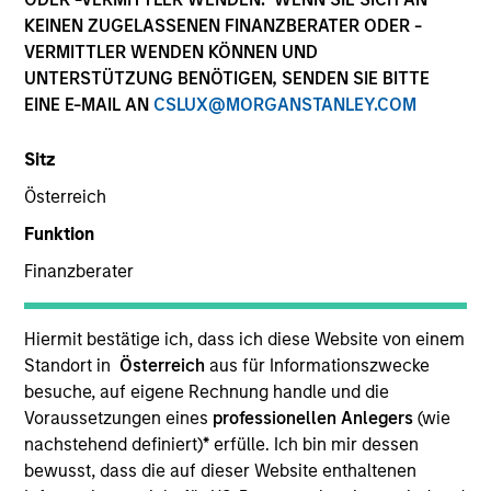
Die Wertentwicklung in der Vergangenheit ist kein
KEINEN ZUGELASSENEN FINANZBERATER ODER -
verlässlicher Indikator für die künftige Wertentwicklung.
VERMITTLER WENDEN KÖNNEN UND
Die Rendite kann infolge von Währungsschwankungen
UNTERSTÜTZUNG BENÖTIGEN, SENDEN SIE BITTE
steigen oder sinken. Alle Performanceangaben werden auf
EINE E-MAIL AN
CSLUX@MORGANSTANLEY.COM
Basis der Nettoinventarwerte (NIW) berechnet. Alle
Performance- und Index-Daten stammen von Morgan
Stanley Investment Management.
Sitz
Klicken Sie auf den Fondsnamen, um Informationen über
Österreich
die Renditen des Kalenderjahres zu erhalten.
Funktion
Finanzberater
Hiermit bestätige ich, dass ich diese Website von einem
Standort in
Österreich
aus für Informationszwecke
*Basiswährung des Fonds
besuche, auf eigene Rechnung handle und die
Dieses Material enthält Informationen über die Teilfonds
Voraussetzungen eines
professionellen Anlegers
(wie
von Morgan Stanley Investment Funds, einer in Luxemburg
nachstehend definiert)
*
erfülle. Ich bin mir dessen
ansässigen SICAV (Société d’Investissement à Capital
Variable). (die „Gesellschaft“), die im Großherzogtum
bewusst, dass die auf dieser Website enthaltenen