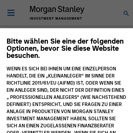
Morgan Stanley
Bitte wählen Sie eine der folgenden
Optionen, bevor Sie diese Website
Investment Funds
besuchen.
Änderung des Fondsvehikels
WENN ES SICH BEI IHNEN UM EINE EINZELPERSON
HANDELT, DIE EIN „KLEINANLEGER“ IM SINNE DER
RICHTLINIE 2011/61/EU (AIFMD) IST, ODER WENN SIE
EIN ANLEGER SIND, DER NICHT DER DEFINITION EINES
„ PROFESSIONELLEN ANLEGERS“ (WIE NACHSTEHEND
DEFINIERT) ENTSPRICHT, UND SIE FRAGEN ZU EINER
ANLAGE IN PRODUKTEN VON MORGAN STANLEY
INVESTMENT MANAGEMENT HABEN, SOLLTEN SIE
SICH AN EINEN ZUGELASSENEN FINANZBERATER
Dieses Dokument ist ein Marketingdokument.
ODER -VERMITTLER WENDEN. WENN SIE SICH AN