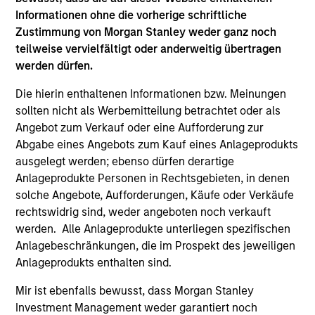
Hongkong den Abschnitt „Zusätzliche Informationen für
Informationen ohne die vorherige schriftliche
Anleger aus Hongkong“ im Verkaufsprospekt beachten.
Deutschsprachige Exemplare des Verkaufsprospekts, des
Zustimmung von Morgan Stanley weder ganz noch
KID oder des KIID, der Statuten der Gesellschaft und der
teilweise vervielfältigt oder anderweitig übertragen
Jahres- und Halbjahresberichte sowie zusätzliche
werden dürfen.
Informationen sind kostenlos bei der Schweizer Vertretung
erhältlich. Die Schweizer Vertretung ist Carnegie Fund
Die hierin enthaltenen Informationen bzw. Meinungen
Services S.A., 11, rue du Général-Dufour, 1204 Genf,
Schweiz. Die Schweizer Zahlstelle ist Banque Cantonale
sollten nicht als Werbemitteilung betrachtet oder als
de Genève, 17, quai de l’Ile, 1204 Genf, Schweiz.
Angebot zum Verkauf oder eine Aufforderung zur
Abgabe eines Angebots zum Kauf eines Anlageprodukts
Beendet die Verwaltungsgesellschaft des entsprechenden
Fonds ihre Vereinbarung zur Vermarktung dieses Fonds in
ausgelegt werden; ebenso dürfen derartige
einem Land des EWR, in dem dieser für den Verkauf
Anlageprodukte Personen in Rechtsgebieten, in denen
registriert ist, so geschieht dies in Übereinstimmung mit
solche Angebote, Aufforderungen, Käufe oder Verkäufe
den OGAW-Vorschriften.
rechtswidrig sind, weder angeboten noch verkauft
Mit dem Fonds verbundene Begriffe und
werden. Alle Anlageprodukte unterliegen spezifischen
Begriffsbestimmungen können Sie unserer Seite mit
Anlagebeschränkungen, die im Prospekt des jeweiligen
dem
Glossar
entnehmen.
Anlageprodukts enthalten sind.
Performanceangaben werden auf Basis der
Mir ist ebenfalls bewusst, dass Morgan Stanley
Nettoinventarwerte (NAV) und abzüglich Gebühren
berechnet. Provisionen und Kosten, die bei der Ausgabe
Investment Management weder garantiert noch