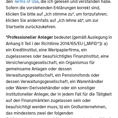
Die auf dieser Webseite verfügbaren Unterlagen beziehen
den
Terms of Use
, die ich gelesen und verstanden habe.
sich auf mehrere Teilfonds der Morgan Stanley Investment
Sofern die vorstehenden Erklärungen korrekt sind,
Management Funds-Reihe. Bitte beachten Sie, dass nicht
klicken Sie bitte auf „Ich stimme zu“, um fortzufahren;
alle Teilfonds in allen Ländern verfügbar sind und Teilfonds
klicken Sie andernfalls auf „Ich lehne ab“, um zur
nicht für Personen mit Wohnsitz in Ländern verfügbar sind,
in denen die Weitergabe bzw. Verfügbarkeit des Materials
Startseite zurückzukehren.
den jeweils geltenden Gesetzen oder Vorschriften
zuwiderlaufen würde.
*
Professioneller Anleger
bedeutet (gemäß Auslegung in
Anhang II Teil I der Richtlinie 2014/65/EU („MiFID“)): a)
Je höher die Kategorie (1-7), desto höher ist der mögliche
ein Kreditinstitut, eine Wertpapierfirma, ein
Ertrag, aber auch das Risiko, den ursprünglich angelegten
Betrag zu verlieren. Kategorie 1 bedeutet nicht, dass es sich
zugelassenes oder beaufsichtigtes Finanzinstitut, eine
um eine risikofreie Anlage handelt. Bitte beachten Sie die
Versicherungsgesellschaft, ein Organismus für
BasisInformationsBlatt („BIB“) des Fonds unter Ressourcen,
gemeinsame Anlagen oder dessen
die Risikoeinstufungen und -hinweise für die einzelnen
Verwaltungsgesellschaft, ein Pensionsfonds oder
Anlageklassen enthalten.
dessen Verwaltungsgesellschaft, ein Warenhändler
1
Das
Morningstar Rating™
(Sterne-Rating) für Fonds wird
oder Waren-Derivatehändler oder ein sonstiger
für Vermögensverwaltungsprodukte (wie Investmentfonds,
institutioneller Anleger, der in jedem Fall für die Tätigkeit
Variable-Annuity- und Variable-Life-Unterkonten (variable
auf den Finanzmärkten zugelassen sein oder
Renten- und Lebensversicherung), börsennotierte Fonds,
geschlossene Fonds und separate Konten) berechnet, die
beaufsichtigt werden muss; b) ein Großunternehmen,
seit mindestens drei Jahren existieren. Börsennotierte
das mindestens zwei der folgenden
Fonds und offene Investmentfonds werden zu