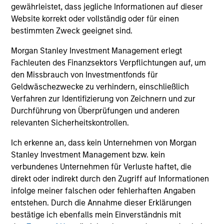
und der Rücknahme von Anteilen anfallen, werden nicht
gewährleistet, dass jegliche Informationen auf dieser
berücksichtigt. Alle Performance- und Index-Daten
Website korrekt oder vollständig oder für einen
stammen von Morgan Stanley Investment Management
bestimmten Zweck geeignet sind.
Limited („MSIM Ltd.”).
Der Wert der Anlagen und der mit ihnen erzielten Erträge
Morgan Stanley Investment Management erlegt
können sowohl steigen als auch fallen. Es ist daher
Fachleuten des Finanzsektors Verpflichtungen auf, um
möglich, dass Anleger das ursprünglich investierte Kapital
den Missbrauch von Investmentfonds für
nicht in voller Höhe zurückerhalten.
Geldwäschezwecke zu verhindern, einschließlich
Die Performance versteht sich nach Abzug der Gebühren.
Verfahren zur Identifizierung von Zeichnern und zur
Die Angaben zur Performance des laufenden Jahres sind
Durchführung von Überprüfungen und anderen
nicht annualisiert. Die Performance von anderen
relevanten Sicherheitskontrollen.
Anteilsklassen (sofern angeboten) kann abweichen. Setzen
Sie sich bitte gründlich mit den Anlagezielen und -risiken
Ich erkenne an, dass kein Unternehmen von Morgan
sowie den Kosten und Gebühren des Fonds auseinander,
bevor Sie eine Anlageentscheidung treffen.
Stanley Investment Management bzw. kein
verbundenes Unternehmen für Verluste haftet, die
Der Einsatz von Fremdkapital erhöht die Risiken, so dass
direkt oder indirekt durch den Zugriff auf Informationen
eine relativ kleine Bewegung im Wert einer Anlage zu einer
unverhältnismäßig großen Bewegung, sowohl im negativen
infolge meiner falschen oder fehlerhaften Angaben
als auch im positiven Sinne, im Wert dieser Anlage und
entstehen. Durch die Annahme dieser Erklärungen
damit auch im Wert des Fonds führen kann.
bestätige ich ebenfalls mein Einverständnis mit