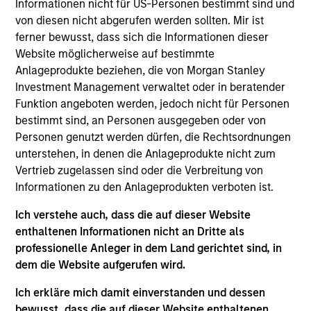
Luxemburg als Organismus für gemeinsame Anlagen
Informationen nicht für US-Personen bestimmt sind und
gemäß Teil 1 des Gesetzes vom 17. Dezember 2010 in
von diesen nicht abgerufen werden sollten. Mir ist
seiner geänderten Fassung registriert ist. Die Gesellschaft
ferner bewusst, dass sich die Informationen dieser
ist ein Organismus für gemeinsame Anlagen in
Wertpapieren („OGAW“).
Website möglicherweise auf bestimmte
Anlageprodukte beziehen, die von Morgan Stanley
Anträge auf Anteile an den Teilfonds sollten erst gestellt
Investment Management verwaltet oder in beratender
werden, wenn der aktuelle Verkaufsprospekt, das Key
Information Document („KID“) oder das Key Investor
Funktion angeboten werden, jedoch nicht für Personen
Information Document („KIID“), der Jahres- und
bestimmt sind, an Personen ausgegeben oder von
Halbjahresbericht („Angebotsunterlagen“) oder andere
Personen genutzt werden dürfen, die Rechtsordnungen
Dokumente, die in Ihrer Nähe online unter
unterstehen, in denen die Anlageprodukte nicht zum
https://www.morganstanley.com/im/msinvf/index.html
Vertrieb zugelassen sind oder die Verbreitung von
verfügbar sind oder kostenlos beim Geschäftssitz von
Morgan Stanley Investment Funds, European Bank and
Informationen zu den Anlageprodukten verboten ist.
Business Centre, 6B route de Trèves, L-2633
Senningerberg, R.C.S. Luxemburg B 29 192, erhältlich.
Ich verstehe auch, dass die auf dieser Website
enthaltenen Informationen nicht an Dritte als
Informationen in Bezug auf Nachhaltigkeitsaspekte des
professionelle Anleger in dem Land gerichtet sind, in
Fonds und die Zusammenfassung der Anlegerrechte
finden Sie auf der oben erwähnten Webseite.
dem die Website aufgerufen wird.
Italienische Anleger sollten darüber hinaus das
Ich erkläre mich damit einverstanden und dessen
„Erweiterte Zeichnungsformular“ und alle Anleger aus
bewusst, dass die auf dieser Website enthaltenen