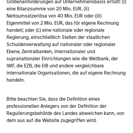
Größenanforderungen auf Unternehmensbasis erfüllt: (i)
Vergleichszwecken zu einer Kategorie zusammengefasst.
eine Bilanzsumme von 20 Mio. EUR, (ii)
Das Rating wird anhand der Morningstar Risk-Adjusted
Return (MRAR) berechnet, eine Kennzahl, die die
Nettoumsatzerlöse von 40 Mio. EUR oder (iii)
Schwankungen der monatlichen Überschussrendite eines
Eigenmittel von 2 Mio. EUR, das für eigene Rechnung
verwalteten Produkts berücksichtigt. Dabei wird
handelt; oder (c) eine nationale oder regionale
besonderes Gewicht auf die negativen
Regierung, einschließlich Stellen der staatlichen
Performanceschwankungen und eine beständige
Wertentwicklung gelegt. Die besten 10% der Produkte in
Schuldenverwaltung auf nationaler oder regionaler
jeder Kategorie erhalten 5 Sterne, die nächsten 22,5% 4
Ebene, Zentralbanken, internationaler und
Sterne, die nächsten 35% 3 Sterne, die nächsten 22,5% 2
supranationaler Einrichtungen wie die Weltbank, der
Sterne und die unteren 10% 1 Stern. Das Morningstar-
IWF, die EZB, die EIB und andere vergleichbare
Gesamtrating für ein verwaltetes Produkt ergibt sich aus
dem gewichteten Durchschnitt der Morningstar-Ratings
internationale Organisationen, die auf eigene Rechnung
über drei, fünf und zehn Jahre (sofern vorhanden). Die
handeln.
Gewichtungen sind: 100% Drei-Jahres-Rating für
Gesamtrenditen von 36–59 Monaten, 60% Fünf-Jahres-
Rating/40% Drei-Jahres-Rating für Gesamtrenditen von 60–
Bitte beachten Sie, dass die Definition eines
119 Monaten und 50% Zehn-Jahres-Rating/30% Fünf-
Jahres-Rating/20% Drei-Jahres-Rating für Gesamtrenditen
professionellen Anlegers von der Definition der
von mindestens 120 Monaten. Zwar scheint die Formel für
Regulierungsbehörde des Landes abweichen kann, von
das Zehn-Jahres-Gesamtrating den Zehn-Jahres-Zeitraum
dem aus auf die Website zugegriffen wird.
am stärksten zu gewichten, jedoch wirkt sich der jüngste
Drei-Jahres-Zeitraum am stärksten aus, da er in alle drei