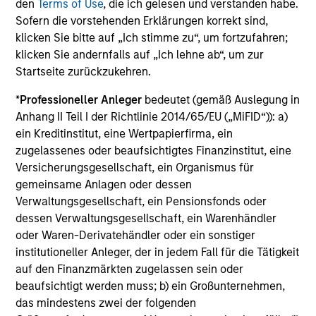
Die auf dieser Webseite verfügbaren Unterlagen beziehen
den
Terms of Use
, die ich gelesen und verstanden habe.
sich auf mehrere Teilfonds der Morgan Stanley Investment
Sofern die vorstehenden Erklärungen korrekt sind,
Management Funds-Reihe. Bitte beachten Sie, dass nicht
klicken Sie bitte auf „Ich stimme zu“, um fortzufahren;
alle Teilfonds in allen Ländern verfügbar sind und Teilfonds
klicken Sie andernfalls auf „Ich lehne ab“, um zur
nicht für Personen mit Wohnsitz in Ländern verfügbar sind,
in denen die Weitergabe bzw. Verfügbarkeit des Materials
Startseite zurückzukehren.
den jeweils geltenden Gesetzen oder Vorschriften
zuwiderlaufen würde.
*
Professioneller Anleger
bedeutet (gemäß Auslegung in
Anhang II Teil I der Richtlinie 2014/65/EU („MiFID“)): a)
Je höher die Kategorie (1-7), desto höher ist der mögliche
ein Kreditinstitut, eine Wertpapierfirma, ein
Ertrag, aber auch das Risiko, den ursprünglich angelegten
Betrag zu verlieren. Kategorie 1 bedeutet nicht, dass es sich
zugelassenes oder beaufsichtigtes Finanzinstitut, eine
um eine risikofreie Anlage handelt. Bitte beachten Sie die
Versicherungsgesellschaft, ein Organismus für
BasisInformationsBlatt („BIB“) des Fonds unter Ressourcen,
gemeinsame Anlagen oder dessen
die Risikoeinstufungen und -hinweise für die einzelnen
Verwaltungsgesellschaft, ein Pensionsfonds oder
Anlageklassen enthalten.
dessen Verwaltungsgesellschaft, ein Warenhändler
1
Das
Morningstar Rating™
(Sterne-Rating) für Fonds wird
oder Waren-Derivatehändler oder ein sonstiger
für Vermögensverwaltungsprodukte (wie Investmentfonds,
institutioneller Anleger, der in jedem Fall für die Tätigkeit
Variable-Annuity- und Variable-Life-Unterkonten (variable
auf den Finanzmärkten zugelassen sein oder
Renten- und Lebensversicherung), börsennotierte Fonds,
geschlossene Fonds und separate Konten) berechnet, die
beaufsichtigt werden muss; b) ein Großunternehmen,
seit mindestens drei Jahren existieren. Börsennotierte
das mindestens zwei der folgenden
Fonds und offene Investmentfonds werden zu