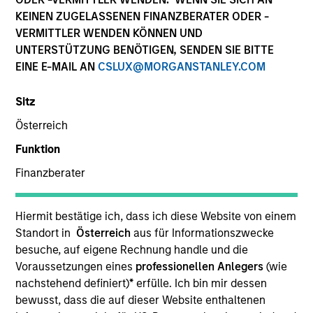
Die Wertentwicklung in der Vergangenheit ist kein
KEINEN ZUGELASSENEN FINANZBERATER ODER -
verlässlicher Indikator für die künftige Wertentwicklung.
VERMITTLER WENDEN KÖNNEN UND
Die Rendite kann infolge von Währungsschwankungen
UNTERSTÜTZUNG BENÖTIGEN, SENDEN SIE BITTE
steigen oder sinken. Alle Performanceangaben werden auf
EINE E-MAIL AN
CSLUX@MORGANSTANLEY.COM
Basis der Nettoinventarwerte (NIW) berechnet. Alle
Performance- und Index-Daten stammen von Morgan
Stanley Investment Management.
Sitz
Klicken Sie auf den Fondsnamen, um Informationen über
Österreich
die Renditen des Kalenderjahres zu erhalten.
Funktion
Finanzberater
Hiermit bestätige ich, dass ich diese Website von einem
Standort in
Österreich
aus für Informationszwecke
*Basiswährung des Fonds
besuche, auf eigene Rechnung handle und die
Dieses Material enthält Informationen über die Teilfonds
Voraussetzungen eines
professionellen Anlegers
(wie
von Morgan Stanley Investment Funds, einer in Luxemburg
nachstehend definiert)
*
erfülle. Ich bin mir dessen
ansässigen SICAV (Société d’Investissement à Capital
Variable). (die „Gesellschaft“), die im Großherzogtum
bewusst, dass die auf dieser Website enthaltenen