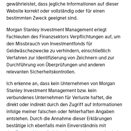
und der Rücknahme von Anteilen anfallen, werden nicht
gewährleistet, dass jegliche Informationen auf dieser
berücksichtigt. Alle Performance- und Index-Daten
Website korrekt oder vollständig oder für einen
stammen von Morgan Stanley Investment Management
bestimmten Zweck geeignet sind.
Limited („MSIM Ltd.”).
Der Wert der Anlagen und der mit ihnen erzielten Erträge
Morgan Stanley Investment Management erlegt
können sowohl steigen als auch fallen. Es ist daher
Fachleuten des Finanzsektors Verpflichtungen auf, um
möglich, dass Anleger das ursprünglich investierte Kapital
den Missbrauch von Investmentfonds für
nicht in voller Höhe zurückerhalten.
Geldwäschezwecke zu verhindern, einschließlich
Die Performance versteht sich nach Abzug der Gebühren.
Verfahren zur Identifizierung von Zeichnern und zur
Die Angaben zur Performance des laufenden Jahres sind
Durchführung von Überprüfungen und anderen
nicht annualisiert. Die Performance von anderen
relevanten Sicherheitskontrollen.
Anteilsklassen (sofern angeboten) kann abweichen. Setzen
Sie sich bitte gründlich mit den Anlagezielen und -risiken
Ich erkenne an, dass kein Unternehmen von Morgan
sowie den Kosten und Gebühren des Fonds auseinander,
bevor Sie eine Anlageentscheidung treffen.
Stanley Investment Management bzw. kein
verbundenes Unternehmen für Verluste haftet, die
Der Einsatz von Fremdkapital erhöht die Risiken, so dass
direkt oder indirekt durch den Zugriff auf Informationen
eine relativ kleine Bewegung im Wert einer Anlage zu einer
unverhältnismäßig großen Bewegung, sowohl im negativen
infolge meiner falschen oder fehlerhaften Angaben
als auch im positiven Sinne, im Wert dieser Anlage und
entstehen. Durch die Annahme dieser Erklärungen
damit auch im Wert des Fonds führen kann.
bestätige ich ebenfalls mein Einverständnis mit