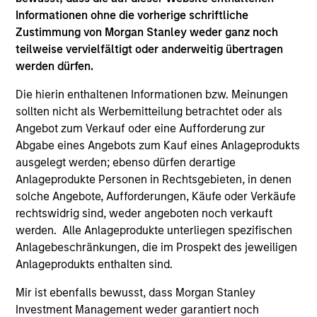
Hongkong den Abschnitt „Zusätzliche Informationen für
Informationen ohne die vorherige schriftliche
Anleger aus Hongkong“ im Verkaufsprospekt beachten.
Deutschsprachige Exemplare des Verkaufsprospekts, des
Zustimmung von Morgan Stanley weder ganz noch
KID oder des KIID, der Statuten der Gesellschaft und der
teilweise vervielfältigt oder anderweitig übertragen
Jahres- und Halbjahresberichte sowie zusätzliche
werden dürfen.
Informationen sind kostenlos bei der Schweizer Vertretung
erhältlich. Die Schweizer Vertretung ist Carnegie Fund
Die hierin enthaltenen Informationen bzw. Meinungen
Services S.A., 11, rue du Général-Dufour, 1204 Genf,
Schweiz. Die Schweizer Zahlstelle ist Banque Cantonale
sollten nicht als Werbemitteilung betrachtet oder als
de Genève, 17, quai de l’Ile, 1204 Genf, Schweiz.
Angebot zum Verkauf oder eine Aufforderung zur
Abgabe eines Angebots zum Kauf eines Anlageprodukts
Beendet die Verwaltungsgesellschaft des entsprechenden
Fonds ihre Vereinbarung zur Vermarktung dieses Fonds in
ausgelegt werden; ebenso dürfen derartige
einem Land des EWR, in dem dieser für den Verkauf
Anlageprodukte Personen in Rechtsgebieten, in denen
registriert ist, so geschieht dies in Übereinstimmung mit
solche Angebote, Aufforderungen, Käufe oder Verkäufe
den OGAW-Vorschriften.
rechtswidrig sind, weder angeboten noch verkauft
Mit dem Fonds verbundene Begriffe und
werden. Alle Anlageprodukte unterliegen spezifischen
Begriffsbestimmungen können Sie unserer Seite mit
Anlagebeschränkungen, die im Prospekt des jeweiligen
dem
Glossar
entnehmen.
Anlageprodukts enthalten sind.
Performanceangaben werden auf Basis der
Mir ist ebenfalls bewusst, dass Morgan Stanley
Nettoinventarwerte (NAV) und abzüglich Gebühren
berechnet. Provisionen und Kosten, die bei der Ausgabe
Investment Management weder garantiert noch