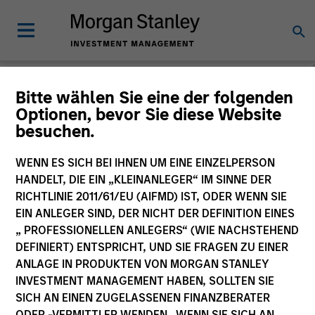
Morgan Stanley
Bitte wählen Sie eine der folgenden
Optionen, bevor Sie diese Website
Investment Funds
besuchen.
Änderung des Fondsvehikels
WENN ES SICH BEI IHNEN UM EINE EINZELPERSON
HANDELT, DIE EIN „KLEINANLEGER“ IM SINNE DER
RICHTLINIE 2011/61/EU (AIFMD) IST, ODER WENN SIE
EIN ANLEGER SIND, DER NICHT DER DEFINITION EINES
„ PROFESSIONELLEN ANLEGERS“ (WIE NACHSTEHEND
DEFINIERT) ENTSPRICHT, UND SIE FRAGEN ZU EINER
ANLAGE IN PRODUKTEN VON MORGAN STANLEY
INVESTMENT MANAGEMENT HABEN, SOLLTEN SIE
SICH AN EINEN ZUGELASSENEN FINANZBERATER
Dieses Dokument ist ein Marketingdokument.
ODER -VERMITTLER WENDEN. WENN SIE SICH AN