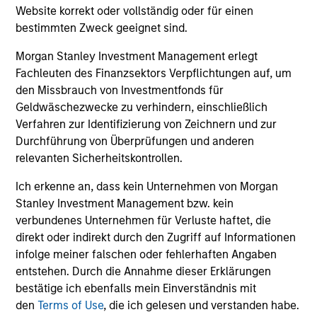
und der Rücknahme von Anteilen anfallen, werden nicht
Website korrekt oder vollständig oder für einen
berücksichtigt. Alle Performance- und Index-Daten
bestimmten Zweck geeignet sind.
stammen von Morgan Stanley Investment Management
Limited („MSIM Ltd.”).
Morgan Stanley Investment Management erlegt
Der Wert der Anlagen und der mit ihnen erzielten Erträge
Fachleuten des Finanzsektors Verpflichtungen auf, um
können sowohl steigen als auch fallen. Es ist daher
den Missbrauch von Investmentfonds für
möglich, dass Anleger das ursprünglich investierte Kapital
Geldwäschezwecke zu verhindern, einschließlich
nicht in voller Höhe zurückerhalten.
Verfahren zur Identifizierung von Zeichnern und zur
Die Performance versteht sich nach Abzug der Gebühren.
Durchführung von Überprüfungen und anderen
Die Angaben zur Performance des laufenden Jahres sind
relevanten Sicherheitskontrollen.
nicht annualisiert. Die Performance von anderen
Anteilsklassen (sofern angeboten) kann abweichen. Setzen
Ich erkenne an, dass kein Unternehmen von Morgan
Sie sich bitte gründlich mit den Anlagezielen und -risiken
sowie den Kosten und Gebühren des Fonds auseinander,
Stanley Investment Management bzw. kein
bevor Sie eine Anlageentscheidung treffen.
verbundenes Unternehmen für Verluste haftet, die
direkt oder indirekt durch den Zugriff auf Informationen
Der Einsatz von Fremdkapital erhöht die Risiken, so dass
infolge meiner falschen oder fehlerhaften Angaben
eine relativ kleine Bewegung im Wert einer Anlage zu einer
unverhältnismäßig großen Bewegung, sowohl im negativen
entstehen. Durch die Annahme dieser Erklärungen
als auch im positiven Sinne, im Wert dieser Anlage und
bestätige ich ebenfalls mein Einverständnis mit
damit auch im Wert des Fonds führen kann.
den
Terms of Use
, die ich gelesen und verstanden habe.