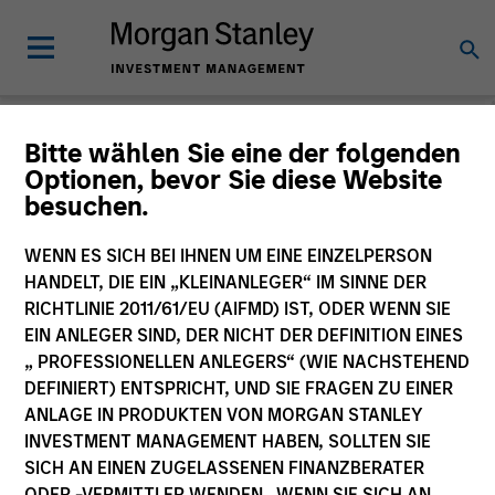
Morgan Stanley
Bitte wählen Sie eine der folgenden
Optionen, bevor Sie diese Website
Investment Funds
besuchen.
Änderung des Fondsvehikels
WENN ES SICH BEI IHNEN UM EINE EINZELPERSON
HANDELT, DIE EIN „KLEINANLEGER“ IM SINNE DER
RICHTLINIE 2011/61/EU (AIFMD) IST, ODER WENN SIE
EIN ANLEGER SIND, DER NICHT DER DEFINITION EINES
„ PROFESSIONELLEN ANLEGERS“ (WIE NACHSTEHEND
DEFINIERT) ENTSPRICHT, UND SIE FRAGEN ZU EINER
ANLAGE IN PRODUKTEN VON MORGAN STANLEY
INVESTMENT MANAGEMENT HABEN, SOLLTEN SIE
SICH AN EINEN ZUGELASSENEN FINANZBERATER
Dieses Dokument ist ein Marketingdokument.
ODER -VERMITTLER WENDEN. WENN SIE SICH AN