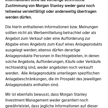
Hongkong den Abschnitt „Zusätzliche Informationen für
Anleger aus Hongkong“ im Verkaufsprospekt beachten.
Zustimmung von Morgan Stanley weder ganz noch
Deutschsprachige Exemplare des Verkaufsprospekts, des
teilweise vervielfältigt oder anderweitig übertragen
KID oder des KIID, der Statuten der Gesellschaft und der
werden dürfen.
Jahres- und Halbjahresberichte sowie zusätzliche
Informationen sind kostenlos bei der Schweizer Vertretung
Die hierin enthaltenen Informationen bzw. Meinungen
erhältlich. Die Schweizer Vertretung ist Carnegie Fund
sollten nicht als Werbemitteilung betrachtet oder als
Services S.A., 11, rue du Général-Dufour, 1204 Genf,
Schweiz. Die Schweizer Zahlstelle ist Banque Cantonale
Angebot zum Verkauf oder eine Aufforderung zur
de Genève, 17, quai de l’Ile, 1204 Genf, Schweiz.
Abgabe eines Angebots zum Kauf eines Anlageprodukts
ausgelegt werden; ebenso dürfen derartige
Beendet die Verwaltungsgesellschaft des entsprechenden
Fonds ihre Vereinbarung zur Vermarktung dieses Fonds in
Anlageprodukte Personen in Rechtsgebieten, in denen
einem Land des EWR, in dem dieser für den Verkauf
solche Angebote, Aufforderungen, Käufe oder Verkäufe
registriert ist, so geschieht dies in Übereinstimmung mit
rechtswidrig sind, weder angeboten noch verkauft
den OGAW-Vorschriften.
werden. Alle Anlageprodukte unterliegen spezifischen
Mit dem Fonds verbundene Begriffe und
Anlagebeschränkungen, die im Prospekt des jeweiligen
Begriffsbestimmungen können Sie unserer Seite mit
Anlageprodukts enthalten sind.
dem
Glossar
entnehmen.
Mir ist ebenfalls bewusst, dass Morgan Stanley
Performanceangaben werden auf Basis der
Investment Management weder garantiert noch
Nettoinventarwerte (NAV) und abzüglich Gebühren
berechnet. Provisionen und Kosten, die bei der Ausgabe
gewährleistet, dass jegliche Informationen auf dieser