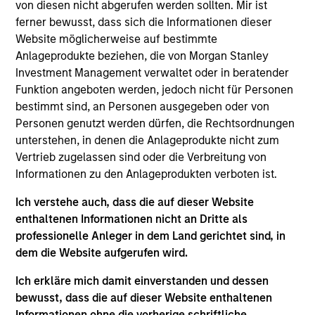
Luxemburg als Organismus für gemeinsame Anlagen
von diesen nicht abgerufen werden sollten. Mir ist
gemäß Teil 1 des Gesetzes vom 17. Dezember 2010 in
ferner bewusst, dass sich die Informationen dieser
seiner geänderten Fassung registriert ist. Die Gesellschaft
Website möglicherweise auf bestimmte
ist ein Organismus für gemeinsame Anlagen in
Wertpapieren („OGAW“).
Anlageprodukte beziehen, die von Morgan Stanley
Investment Management verwaltet oder in beratender
Anträge auf Anteile an den Teilfonds sollten erst gestellt
Funktion angeboten werden, jedoch nicht für Personen
werden, wenn der aktuelle Verkaufsprospekt, das Key
Information Document („KID“) oder das Key Investor
bestimmt sind, an Personen ausgegeben oder von
Information Document („KIID“), der Jahres- und
Personen genutzt werden dürfen, die Rechtsordnungen
Halbjahresbericht („Angebotsunterlagen“) oder andere
unterstehen, in denen die Anlageprodukte nicht zum
Dokumente, die in Ihrer Nähe online unter
Vertrieb zugelassen sind oder die Verbreitung von
https://www.morganstanley.com/im/msinvf/index.html
Informationen zu den Anlageprodukten verboten ist.
verfügbar sind oder kostenlos beim Geschäftssitz von
Morgan Stanley Investment Funds, European Bank and
Business Centre, 6B route de Trèves, L-2633
Ich verstehe auch, dass die auf dieser Website
Senningerberg, R.C.S. Luxemburg B 29 192, erhältlich.
enthaltenen Informationen nicht an Dritte als
professionelle Anleger in dem Land gerichtet sind, in
Informationen in Bezug auf Nachhaltigkeitsaspekte des
dem die Website aufgerufen wird.
Fonds und die Zusammenfassung der Anlegerrechte
finden Sie auf der oben erwähnten Webseite.
Ich erkläre mich damit einverstanden und dessen
Italienische Anleger sollten darüber hinaus das
bewusst, dass die auf dieser Website enthaltenen
„Erweiterte Zeichnungsformular“ und alle Anleger aus
Informationen ohne die vorherige schriftliche