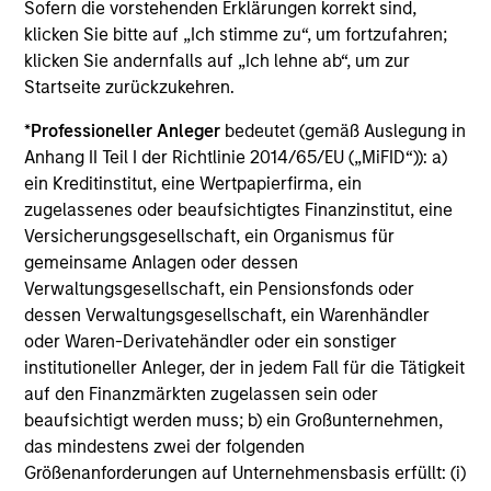
Die auf dieser Webseite verfügbaren Unterlagen beziehen
Sofern die vorstehenden Erklärungen korrekt sind,
sich auf mehrere Teilfonds der Morgan Stanley Investment
klicken Sie bitte auf „Ich stimme zu“, um fortzufahren;
Management Funds-Reihe. Bitte beachten Sie, dass nicht
klicken Sie andernfalls auf „Ich lehne ab“, um zur
alle Teilfonds in allen Ländern verfügbar sind und Teilfonds
Startseite zurückzukehren.
nicht für Personen mit Wohnsitz in Ländern verfügbar sind,
in denen die Weitergabe bzw. Verfügbarkeit des Materials
den jeweils geltenden Gesetzen oder Vorschriften
*
Professioneller Anleger
bedeutet (gemäß Auslegung in
zuwiderlaufen würde.
Anhang II Teil I der Richtlinie 2014/65/EU („MiFID“)): a)
ein Kreditinstitut, eine Wertpapierfirma, ein
Je höher die Kategorie (1-7), desto höher ist der mögliche
Ertrag, aber auch das Risiko, den ursprünglich angelegten
zugelassenes oder beaufsichtigtes Finanzinstitut, eine
Betrag zu verlieren. Kategorie 1 bedeutet nicht, dass es sich
Versicherungsgesellschaft, ein Organismus für
um eine risikofreie Anlage handelt. Bitte beachten Sie die
gemeinsame Anlagen oder dessen
BasisInformationsBlatt („BIB“) des Fonds unter Ressourcen,
Verwaltungsgesellschaft, ein Pensionsfonds oder
die Risikoeinstufungen und -hinweise für die einzelnen
Anlageklassen enthalten.
dessen Verwaltungsgesellschaft, ein Warenhändler
oder Waren-Derivatehändler oder ein sonstiger
1
Das
Morningstar Rating™
(Sterne-Rating) für Fonds wird
institutioneller Anleger, der in jedem Fall für die Tätigkeit
für Vermögensverwaltungsprodukte (wie Investmentfonds,
auf den Finanzmärkten zugelassen sein oder
Variable-Annuity- und Variable-Life-Unterkonten (variable
beaufsichtigt werden muss; b) ein Großunternehmen,
Renten- und Lebensversicherung), börsennotierte Fonds,
geschlossene Fonds und separate Konten) berechnet, die
das mindestens zwei der folgenden
seit mindestens drei Jahren existieren. Börsennotierte
Größenanforderungen auf Unternehmensbasis erfüllt: (i)
Fonds und offene Investmentfonds werden zu