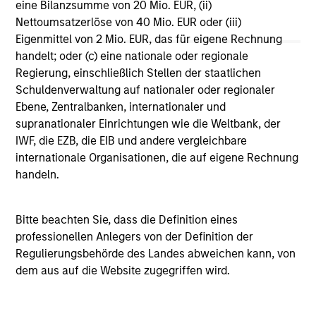
eine Bilanzsumme von 20 Mio. EUR, (ii)
Vergleichszwecken zu einer Kategorie zusammengefasst.
Nettoumsatzerlöse von 40 Mio. EUR oder (iii)
Das Rating wird anhand der Morningstar Risk-Adjusted
Return (MRAR) berechnet, eine Kennzahl, die die
Eigenmittel von 2 Mio. EUR, das für eigene Rechnung
Schwankungen der monatlichen Überschussrendite eines
handelt; oder (c) eine nationale oder regionale
verwalteten Produkts berücksichtigt. Dabei wird
Regierung, einschließlich Stellen der staatlichen
besonderes Gewicht auf die negativen
Performanceschwankungen und eine beständige
Schuldenverwaltung auf nationaler oder regionaler
Wertentwicklung gelegt. Die besten 10% der Produkte in
Ebene, Zentralbanken, internationaler und
jeder Kategorie erhalten 5 Sterne, die nächsten 22,5% 4
supranationaler Einrichtungen wie die Weltbank, der
Sterne, die nächsten 35% 3 Sterne, die nächsten 22,5% 2
IWF, die EZB, die EIB und andere vergleichbare
Sterne und die unteren 10% 1 Stern. Das Morningstar-
Gesamtrating für ein verwaltetes Produkt ergibt sich aus
internationale Organisationen, die auf eigene Rechnung
dem gewichteten Durchschnitt der Morningstar-Ratings
handeln.
über drei, fünf und zehn Jahre (sofern vorhanden). Die
Gewichtungen sind: 100% Drei-Jahres-Rating für
Gesamtrenditen von 36–59 Monaten, 60% Fünf-Jahres-
Bitte beachten Sie, dass die Definition eines
Rating/40% Drei-Jahres-Rating für Gesamtrenditen von 60–
professionellen Anlegers von der Definition der
119 Monaten und 50% Zehn-Jahres-Rating/30% Fünf-
Jahres-Rating/20% Drei-Jahres-Rating für Gesamtrenditen
Regulierungsbehörde des Landes abweichen kann, von
von mindestens 120 Monaten. Zwar scheint die Formel für
dem aus auf die Website zugegriffen wird.
das Zehn-Jahres-Gesamtrating den Zehn-Jahres-Zeitraum
am stärksten zu gewichten, jedoch wirkt sich der jüngste
Drei-Jahres-Zeitraum am stärksten aus, da er in alle drei