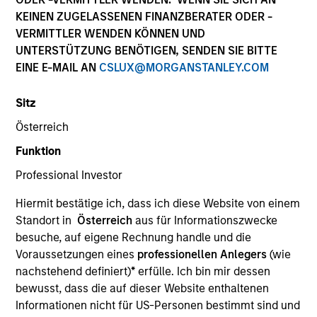
Die Wertentwicklung in der Vergangenheit ist kein
KEINEN ZUGELASSENEN FINANZBERATER ODER -
verlässlicher Indikator für die künftige Wertentwicklung.
VERMITTLER WENDEN KÖNNEN UND
Die Rendite kann infolge von Währungsschwankungen
UNTERSTÜTZUNG BENÖTIGEN, SENDEN SIE BITTE
steigen oder sinken. Alle Performanceangaben werden auf
EINE E-MAIL AN
CSLUX@MORGANSTANLEY.COM
Basis der Nettoinventarwerte (NIW) berechnet. Alle
Performance- und Index-Daten stammen von Morgan
Stanley Investment Management.
Sitz
Klicken Sie auf den Fondsnamen, um Informationen über
Österreich
die Renditen des Kalenderjahres zu erhalten.
Funktion
Professional Investor
Hiermit bestätige ich, dass ich diese Website von einem
Standort in
Österreich
aus für Informationszwecke
besuche, auf eigene Rechnung handle und die
*Basiswährung des Fonds
Voraussetzungen eines
professionellen Anlegers
(wie
Dieses Material enthält Informationen über die Teilfonds
nachstehend definiert)
*
erfülle. Ich bin mir dessen
von Morgan Stanley Investment Funds, einer in Luxemburg
bewusst, dass die auf dieser Website enthaltenen
ansässigen SICAV (Société d’Investissement à Capital
Variable). (die „Gesellschaft“), die im Großherzogtum
Informationen nicht für US-Personen bestimmt sind und