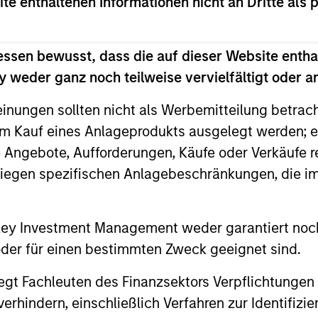
ite enthaltenen Informationen nicht an Dritte als 
di Arabia listed equities with quality bias, and st
essen bewusst, dass die auf dieser Website entha
racteristics.
 weder ganz noch teilweise vervielfältigt oder 
einungen sollten nicht als Werbemitteilung betrac
le Eastern and North African listed equities with quali
m Kauf eines Anlageprodukts ausgelegt werden; e
e characteristics.
e Angebote, Aufforderungen, Käufe oder Verkäufe 
liegen spezifischen Anlagebeschränkungen, die i
nley Investment Management weder garantiert noch
 oder für einen bestimmten Zweck geeignet sind.
gt Fachleuten des Finanzsektors Verpflichtungen
hindern, einschließlich Verfahren zur Identifizi