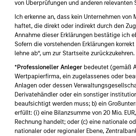
von Überprüfungen und anderen relevanten S
Ich erkenne an, dass kein Unternehmen von
haftet, die direkt oder indirekt durch den Z
Annahme dieser Erklärungen bestätige ich e
TALES FROM THE EMERGING WORLD
Sofern die vorstehenden Erklärungen korrekt s
From Electric Vehicles to
lehne ab“, um zur Startseite zurückzukehren.
Humanoids: China’s Next
*
Professioneller Anleger
bedeutet (gemäß Ausl
Manufacturing Leap
Humanoid robots sit at the intersection of
Wertpapierfirma, ein zugelassenes oder beau
hardware, AI, manufacturing, real-world
Anlagen oder dessen Verwaltungsgesellschaf
data and customer integration. Longer-
Derivatehändler oder ein sonstiger institutio
term value may depend more on
beaufsichtigt werden muss; b) ein Großunt
intelligence, software and fleet learning.
Jerry Pang and Rose Kim examine how
erfüllt: (i) eine Bilanzsumme von 20 Mio. EUR
China’s humanoid robots are beginning to
Rechnung handelt; oder (c) eine nationale od
05-AUG-2026
move from televised spectacles to
nationaler oder regionaler Ebene, Zentralban
manufacturing and commercial roles.