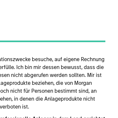
ationszwecke besuche, auf eigene Rechnung
a (“MSSA”) when it was
d worked on public and private
rfülle. Ich bin mir dessen bewusst, dass die
epartment. Prior to joining MSSA,
sen nicht abgerufen werden sollten. Mir ist
in Finance from King Fahd
nlageprodukte beziehen, die von Morgan
ch nicht für Personen bestimmt sind, an
hen, in denen die Anlageprodukte nicht
verboten ist.
View Team