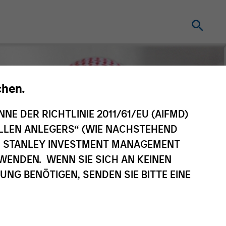
chen.
NNE DER RICHTLINIE 2011/61/EU (AIFMD)
NELLEN ANLEGERS“ (WIE NACHSTEHEND
AN STANLEY INVESTMENT MANAGEMENT
WENDEN. WENN SIE SICH AN KEINEN
G BENÖTIGEN, SENDEN SIE BITTE EINE