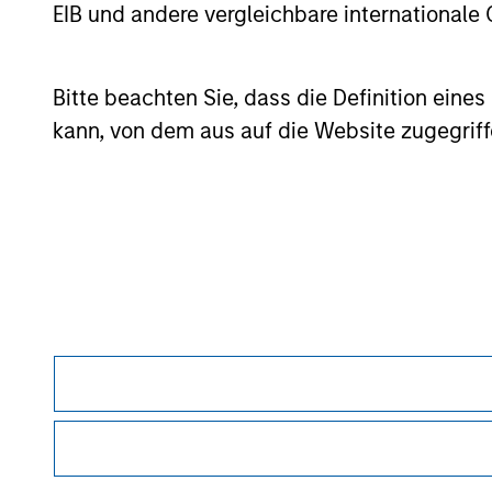
EIB und andere vergleichbare internationale
May not represent all Team Members.
Bitte beachten Sie, dass die Definition ein
kann, von dem aus auf die Website zugegriff
The information on this page is for informatio
offering of advisory services or an offer to sell 
purchase or sale would be unlawful under the se
All investing involves risks, including a loss of 
Please refer to the strategy detail page for imp
Morgan Stan
Morgan Stan