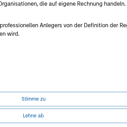
 Organisationen, die auf eigene Rechnung handeln.
es professionellen Anlegers von der Definition de
en wird.
nal purposes only. The information contained herein does not c
or a solicitation of an offer to buy any securities in any jurisdi
curities, insurance or other laws of such jurisdiction.
principal.
ortant information on the strategy, including additional risk co
Stimme zu
ley
ley Careers
Lehne ab