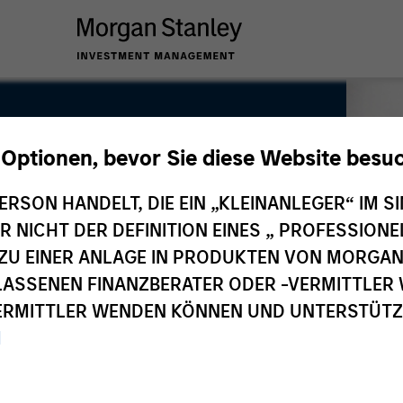
 Optionen, bevor Sie diese Website besu
ERSON HANDELT, DIE EIN „KLEINANLEGER“ IM SI
DER NICHT DER DEFINITION EINES „ PROFESSIO
EN ZU EINER ANLAGE IN PRODUKTEN VON MORG
ELASSENEN FINANZBERATER ODER -VERMITTLER 
RMITTLER WENDEN KÖNNEN UND UNTERSTÜTZUN
M