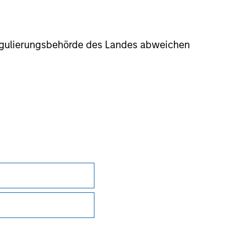
r Regulierungsbehörde des Landes abweichen
onstitute and should not be construed as an
ction in which such offer or solicitation,
nsiderations.