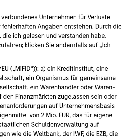
 verbundenes Unternehmen für Verluste
er fehlerhaften Angaben entstehen. Durch die
, die ich gelesen und verstanden habe.
E
ufahren; klicken Sie andernfalls auf „Ich
ure - Artificial
gence: Ten Investment
 („MiFID“)): a) ein Kreditinstitut, eine
ago, artificial intelligence was
sellschaft, ein Organismus für gemeinsame
ere curiosity, but today is the
ellschaft, ein Warenhändler oder Waren-
apital allocation. The
 auf den Finanzmärkten zugelassen sein oder
r investors is not only
ößenanforderungen auf Unternehmensbasis
ng that AI is consequential, but
ameworks precise enough to
Eigenmittel von 2 Mio. EUR, das für eigene
ania Kandhari explains.
r staatlichen Schuldenverwaltung auf
26
gen wie die Weltbank, der IWF, die EZB, die