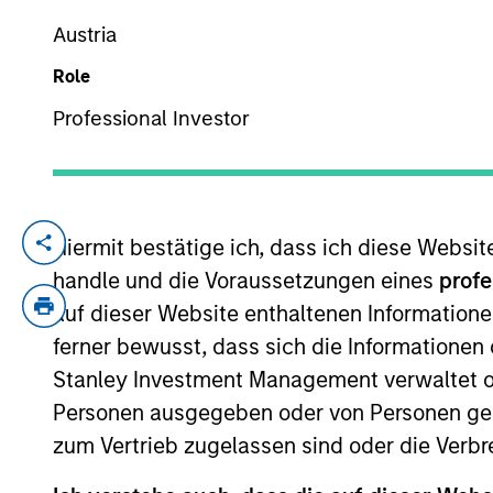
Austria
Role
YEARS OF INDUSTRY EXPERIENCE
19
Years
Professional Investor
Hiermit bestätige ich, dass ich diese Websi
Alowi Alimirah is a senior member of MS
established in 2007. At MSSA he started
handle und die Voraussetzungen eines
profe
transactions in M&A and equity offerings
auf dieser Website enthaltenen Informatione
he worked at Argaam Financial Company. A
ferner bewusst, dass sich die Informatione
University of Petroleum and Minerals in 
Stanley Investment Management verwaltet od
Personen ausgegeben oder von Personen genu
zum Vertrieb zugelassen sind oder die Verbr
Emerging Markets Equ