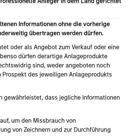
professionelle Anleger in dem Land gerichtet
rong value or growth style
ltenen Informationen ohne die vorherige
anderweitig übertragen werden dürfen.
htet oder als Angebot zum Verkauf oder eine
ty bias, and strong value or growth
benso dürfen derartige Anlageprodukte
rechtswidrig sind, weder angeboten noch
m Prospekt des jeweiligen Anlageprodukts
 gewährleistet, dass jegliche Informationen
 auf, um den Missbrauch von
erung von Zeichnern und zur Durchführung