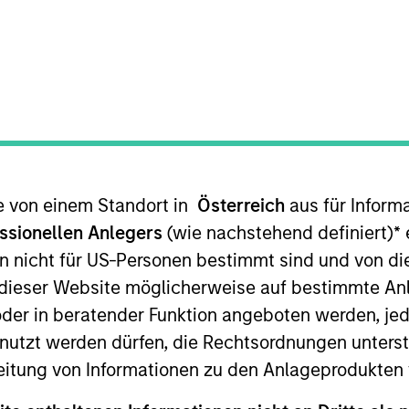
TEAM
Emerging Markets
Equity Team
te von einem Standort in
Österreich
aus für Inform
IM Saudi Arabia. He joined Morgan Stanley Saudi Arabi
 in the Investment Banking Department, where he led an
ssionellen Anlegers
(wie nachstehend definiert)
*
e
. In 2012, Alowi moved to the Investment Management D
n nicht für US-Personen bestimmt sind und von die
lowi graduated first in class with a Bachelor Degree 
n dieser Website möglicherweise auf bestimmte A
Dhahran Saudi Arabia.
er in beratender Funktion angeboten werden, jedo
tzt werden dürfen, die Rechtsordnungen unterste
eitung von Informationen zu den Anlageprodukten 
ity Team