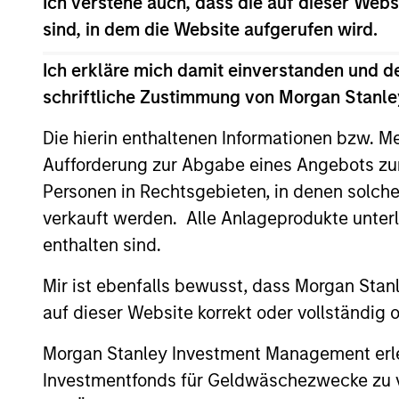
Ich verstehe auch, dass die auf dieser Webs
sind, in dem die Website aufgerufen wird.
Saudi Equity
Sau
Ich erkläre mich damit einverstanden und d
Strategy
cha
schriftliche Zustimmung von Morgan Stanley
Die hierin enthaltenen Informationen bzw. M
MENA Equity
Midd
Aufforderung zur Abgabe eines Angebots zu
styl
Strategy
Personen in Rechtsgebieten, in denen solch
verkauft werden. Alle Anlageprodukte unter
enthalten sind.
Team Insights
Mir ist ebenfalls bewusst, dass Morgan Sta
auf dieser Website korrekt oder vollständig
Morgan Stanley Investment Management erle
Investmentfonds für Geldwäschezwecke zu ver