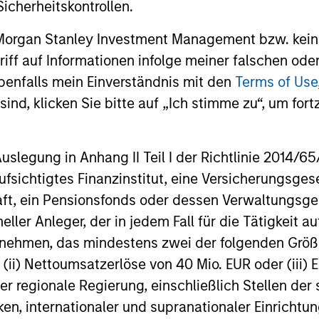
icherheitskontrollen.
 Morgan Stanley Investment Management bzw. kein
ugriff auf Informationen infolge meiner falschen od
benfalls mein Einverständnis mit den
Terms of Use
TALES FROM THE EMERGING WORLD
BIG PICTUR
ind, klicken Sie bitte auf „Ich stimme zu“, um fortz
Terms of Trade: The Quiet
Big Pict
Tailwind Behind Emerging
Intelli
egung in Anhang II Teil I der Richtlinie 2014/65/EU
Market’s Comeback
Truths
A common thread across emerging
Three years 
fsichtigtes Finanzinstitut, eine Versicherungsge
markets is an improvement in their terms
a topic of m
t, ein Pensionsfonds oder dessen Verwaltungsges
of trade, which is helping to strengthen
subject of c
neller Anleger, der in jedem Fall für die Tätigkeit
external balances, support currencies and
challenge fo
ernehmen, das mindestens zwei der folgenden Gr
improve the earnings outlook for
understandi
domestically-oriented sectors. Paul Psaila
building fr
, (ii) Nettoumsatzerlöse von 40 Mio. EUR oder (iii) 
and Uday Tharar explain.
act on. Jit
er regionale Regierung, einschließlich Stellen de
23-JUN-2026
10-JUN-20
ken, internationaler und supranationaler Einrichtun