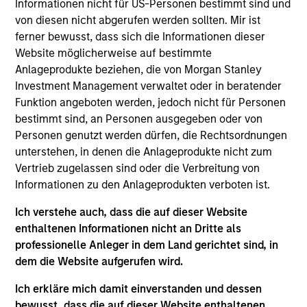
Luxemburg als Organismus für gemeinsame Anlagen
Informationen nicht für US-Personen bestimmt sind und
gemäß Teil 1 des Gesetzes vom 17. Dezember 2010 in
von diesen nicht abgerufen werden sollten. Mir ist
seiner geänderten Fassung registriert ist. Die Gesellschaft
ferner bewusst, dass sich die Informationen dieser
ist ein Organismus für gemeinsame Anlagen in
Wertpapieren („OGAW“).
Website möglicherweise auf bestimmte
Anlageprodukte beziehen, die von Morgan Stanley
Anträge auf Anteile an den Teilfonds sollten erst gestellt
Investment Management verwaltet oder in beratender
werden, wenn der aktuelle Verkaufsprospekt, das Key
Information Document („KID“) oder das Key Investor
Funktion angeboten werden, jedoch nicht für Personen
Information Document („KIID“), der Jahres- und
bestimmt sind, an Personen ausgegeben oder von
Halbjahresbericht („Angebotsunterlagen“) oder andere
Personen genutzt werden dürfen, die Rechtsordnungen
Dokumente, die in Ihrer Nähe online unter
unterstehen, in denen die Anlageprodukte nicht zum
https://www.morganstanley.com/im/msinvf/index.html
Vertrieb zugelassen sind oder die Verbreitung von
verfügbar sind oder kostenlos beim Geschäftssitz von
Morgan Stanley Investment Funds, European Bank and
Informationen zu den Anlageprodukten verboten ist.
Business Centre, 6B route de Trèves, L-2633
Senningerberg, R.C.S. Luxemburg B 29 192, erhältlich.
Ich verstehe auch, dass die auf dieser Website
enthaltenen Informationen nicht an Dritte als
Informationen in Bezug auf Nachhaltigkeitsaspekte des
professionelle Anleger in dem Land gerichtet sind, in
Fonds und die Zusammenfassung der Anlegerrechte
finden Sie auf der oben erwähnten Webseite.
dem die Website aufgerufen wird.
Italienische Anleger sollten darüber hinaus das
Ich erkläre mich damit einverstanden und dessen
„Erweiterte Zeichnungsformular“ und alle Anleger aus
bewusst, dass die auf dieser Website enthaltenen