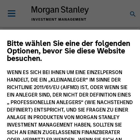
Morgan Stanley
Bitte wählen Sie eine der folgenden
Optionen, bevor Sie diese Website
Investment Funds
besuchen.
Änderung des Fondsvehikels
WENN ES SICH BEI IHNEN UM EINE EINZELPERSON
HANDELT, DIE EIN „KLEINANLEGER“ IM SINNE DER
RICHTLINIE 2011/61/EU (AIFMD) IST, ODER WENN SIE
EIN ANLEGER SIND, DER NICHT DER DEFINITION EINES
„ PROFESSIONELLEN ANLEGERS“ (WIE NACHSTEHEND
DEFINIERT) ENTSPRICHT, UND SIE FRAGEN ZU EINER
ANLAGE IN PRODUKTEN VON MORGAN STANLEY
INVESTMENT MANAGEMENT HABEN, SOLLTEN SIE
SICH AN EINEN ZUGELASSENEN FINANZBERATER
Dieses Dokument ist ein Marketingdokument.
ODER -VERMITTLER WENDEN. WENN SIE SICH AN