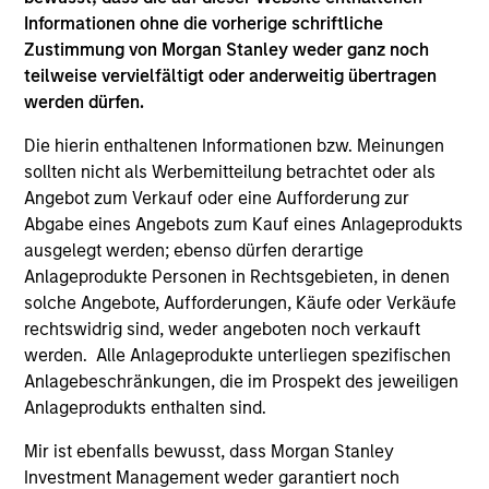
Hongkong den Abschnitt „Zusätzliche Informationen für
Informationen ohne die vorherige schriftliche
Anleger aus Hongkong“ im Verkaufsprospekt beachten.
Deutschsprachige Exemplare des Verkaufsprospekts, des
Zustimmung von Morgan Stanley weder ganz noch
KID oder des KIID, der Statuten der Gesellschaft und der
teilweise vervielfältigt oder anderweitig übertragen
Jahres- und Halbjahresberichte sowie zusätzliche
werden dürfen.
Informationen sind kostenlos bei der Schweizer Vertretung
erhältlich. Die Schweizer Vertretung ist Carnegie Fund
Die hierin enthaltenen Informationen bzw. Meinungen
Services S.A., 11, rue du Général-Dufour, 1204 Genf,
Schweiz. Die Schweizer Zahlstelle ist Banque Cantonale
sollten nicht als Werbemitteilung betrachtet oder als
de Genève, 17, quai de l’Ile, 1204 Genf, Schweiz.
Angebot zum Verkauf oder eine Aufforderung zur
Abgabe eines Angebots zum Kauf eines Anlageprodukts
Beendet die Verwaltungsgesellschaft des entsprechenden
Fonds ihre Vereinbarung zur Vermarktung dieses Fonds in
ausgelegt werden; ebenso dürfen derartige
einem Land des EWR, in dem dieser für den Verkauf
Anlageprodukte Personen in Rechtsgebieten, in denen
registriert ist, so geschieht dies in Übereinstimmung mit
solche Angebote, Aufforderungen, Käufe oder Verkäufe
den OGAW-Vorschriften.
rechtswidrig sind, weder angeboten noch verkauft
Mit dem Fonds verbundene Begriffe und
werden. Alle Anlageprodukte unterliegen spezifischen
Begriffsbestimmungen können Sie unserer Seite mit
Anlagebeschränkungen, die im Prospekt des jeweiligen
dem
Glossar
entnehmen.
Anlageprodukts enthalten sind.
Performanceangaben werden auf Basis der
Mir ist ebenfalls bewusst, dass Morgan Stanley
Nettoinventarwerte (NAV) und abzüglich Gebühren
berechnet. Provisionen und Kosten, die bei der Ausgabe
Investment Management weder garantiert noch