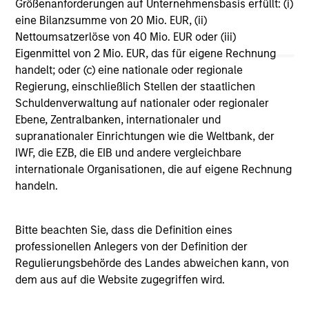
Größenanforderungen auf Unternehmensbasis erfüllt: (i)
Vergleichszwecken zu einer Kategorie zusammengefasst.
eine Bilanzsumme von 20 Mio. EUR, (ii)
Das Rating wird anhand der Morningstar Risk-Adjusted
Return (MRAR) berechnet, eine Kennzahl, die die
Nettoumsatzerlöse von 40 Mio. EUR oder (iii)
Schwankungen der monatlichen Überschussrendite eines
Eigenmittel von 2 Mio. EUR, das für eigene Rechnung
verwalteten Produkts berücksichtigt. Dabei wird
handelt; oder (c) eine nationale oder regionale
besonderes Gewicht auf die negativen
Regierung, einschließlich Stellen der staatlichen
Performanceschwankungen und eine beständige
Wertentwicklung gelegt. Die besten 10% der Produkte in
Schuldenverwaltung auf nationaler oder regionaler
jeder Kategorie erhalten 5 Sterne, die nächsten 22,5% 4
Ebene, Zentralbanken, internationaler und
Sterne, die nächsten 35% 3 Sterne, die nächsten 22,5% 2
supranationaler Einrichtungen wie die Weltbank, der
Sterne und die unteren 10% 1 Stern. Das Morningstar-
IWF, die EZB, die EIB und andere vergleichbare
Gesamtrating für ein verwaltetes Produkt ergibt sich aus
dem gewichteten Durchschnitt der Morningstar-Ratings
internationale Organisationen, die auf eigene Rechnung
über drei, fünf und zehn Jahre (sofern vorhanden). Die
handeln.
Gewichtungen sind: 100% Drei-Jahres-Rating für
Gesamtrenditen von 36–59 Monaten, 60% Fünf-Jahres-
Rating/40% Drei-Jahres-Rating für Gesamtrenditen von 60–
Bitte beachten Sie, dass die Definition eines
119 Monaten und 50% Zehn-Jahres-Rating/30% Fünf-
Jahres-Rating/20% Drei-Jahres-Rating für Gesamtrenditen
professionellen Anlegers von der Definition der
von mindestens 120 Monaten. Zwar scheint die Formel für
Regulierungsbehörde des Landes abweichen kann, von
das Zehn-Jahres-Gesamtrating den Zehn-Jahres-Zeitraum
dem aus auf die Website zugegriffen wird.
am stärksten zu gewichten, jedoch wirkt sich der jüngste
Drei-Jahres-Zeitraum am stärksten aus, da er in alle drei