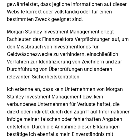
und der Rücknahme von Anteilen anfallen, werden nicht
gewährleistet, dass jegliche Informationen auf dieser
berücksichtigt. Alle Performance- und Index-Daten
Website korrekt oder vollständig oder für einen
stammen von Morgan Stanley Investment Management
bestimmten Zweck geeignet sind.
Limited („MSIM Ltd.”).
Der Wert der Anlagen und der mit ihnen erzielten Erträge
Morgan Stanley Investment Management erlegt
können sowohl steigen als auch fallen. Es ist daher
Fachleuten des Finanzsektors Verpflichtungen auf, um
möglich, dass Anleger das ursprünglich investierte Kapital
den Missbrauch von Investmentfonds für
nicht in voller Höhe zurückerhalten.
Geldwäschezwecke zu verhindern, einschließlich
Die Performance versteht sich nach Abzug der Gebühren.
Verfahren zur Identifizierung von Zeichnern und zur
Die Angaben zur Performance des laufenden Jahres sind
Durchführung von Überprüfungen und anderen
nicht annualisiert. Die Performance von anderen
relevanten Sicherheitskontrollen.
Anteilsklassen (sofern angeboten) kann abweichen. Setzen
Sie sich bitte gründlich mit den Anlagezielen und -risiken
Ich erkenne an, dass kein Unternehmen von Morgan
sowie den Kosten und Gebühren des Fonds auseinander,
bevor Sie eine Anlageentscheidung treffen.
Stanley Investment Management bzw. kein
verbundenes Unternehmen für Verluste haftet, die
Der Einsatz von Fremdkapital erhöht die Risiken, so dass
direkt oder indirekt durch den Zugriff auf Informationen
eine relativ kleine Bewegung im Wert einer Anlage zu einer
unverhältnismäßig großen Bewegung, sowohl im negativen
infolge meiner falschen oder fehlerhaften Angaben
als auch im positiven Sinne, im Wert dieser Anlage und
entstehen. Durch die Annahme dieser Erklärungen
damit auch im Wert des Fonds führen kann.
bestätige ich ebenfalls mein Einverständnis mit