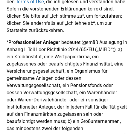
Die auf dieser Webseite verfügbaren Unterlagen beziehen
den
Terms of Use
, die ich gelesen und verstanden habe.
sich auf mehrere Teilfonds der Morgan Stanley Investment
Sofern die vorstehenden Erklärungen korrekt sind,
Management Funds-Reihe. Bitte beachten Sie, dass nicht
klicken Sie bitte auf „Ich stimme zu“, um fortzufahren;
alle Teilfonds in allen Ländern verfügbar sind und Teilfonds
klicken Sie andernfalls auf „Ich lehne ab“, um zur
nicht für Personen mit Wohnsitz in Ländern verfügbar sind,
in denen die Weitergabe bzw. Verfügbarkeit des Materials
Startseite zurückzukehren.
den jeweils geltenden Gesetzen oder Vorschriften
zuwiderlaufen würde.
*
Professioneller Anleger
bedeutet (gemäß Auslegung in
Anhang II Teil I der Richtlinie 2014/65/EU („MiFID“)): a)
Je höher die Kategorie (1-7), desto höher ist der mögliche
ein Kreditinstitut, eine Wertpapierfirma, ein
Ertrag, aber auch das Risiko, den ursprünglich angelegten
Betrag zu verlieren. Kategorie 1 bedeutet nicht, dass es sich
zugelassenes oder beaufsichtigtes Finanzinstitut, eine
um eine risikofreie Anlage handelt. Bitte beachten Sie die
Versicherungsgesellschaft, ein Organismus für
BasisInformationsBlatt („BIB“) des Fonds unter Ressourcen,
gemeinsame Anlagen oder dessen
die Risikoeinstufungen und -hinweise für die einzelnen
Verwaltungsgesellschaft, ein Pensionsfonds oder
Anlageklassen enthalten.
dessen Verwaltungsgesellschaft, ein Warenhändler
1
Das
Morningstar Rating™
(Sterne-Rating) für Fonds wird
oder Waren-Derivatehändler oder ein sonstiger
für Vermögensverwaltungsprodukte (wie Investmentfonds,
institutioneller Anleger, der in jedem Fall für die Tätigkeit
Variable-Annuity- und Variable-Life-Unterkonten (variable
auf den Finanzmärkten zugelassen sein oder
Renten- und Lebensversicherung), börsennotierte Fonds,
geschlossene Fonds und separate Konten) berechnet, die
beaufsichtigt werden muss; b) ein Großunternehmen,
seit mindestens drei Jahren existieren. Börsennotierte
das mindestens zwei der folgenden
Fonds und offene Investmentfonds werden zu