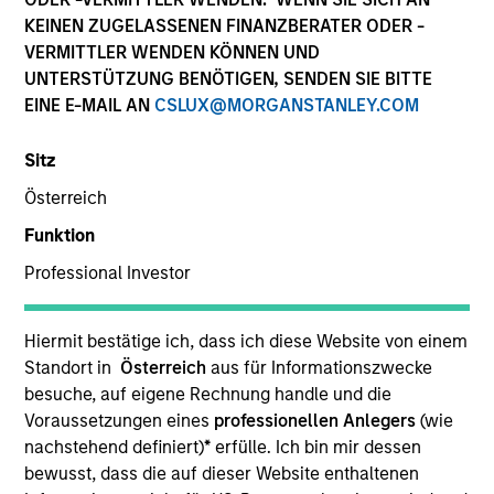
Die Wertentwicklung in der Vergangenheit ist kein
KEINEN ZUGELASSENEN FINANZBERATER ODER -
verlässlicher Indikator für die künftige Wertentwicklung.
VERMITTLER WENDEN KÖNNEN UND
Die Rendite kann infolge von Währungsschwankungen
UNTERSTÜTZUNG BENÖTIGEN, SENDEN SIE BITTE
steigen oder sinken. Alle Performanceangaben werden auf
EINE E-MAIL AN
CSLUX@MORGANSTANLEY.COM
Basis der Nettoinventarwerte (NIW) berechnet. Alle
Performance- und Index-Daten stammen von Morgan
Stanley Investment Management.
Sitz
Klicken Sie auf den Fondsnamen, um Informationen über
Österreich
die Renditen des Kalenderjahres zu erhalten.
Funktion
Professional Investor
Hiermit bestätige ich, dass ich diese Website von einem
Standort in
Österreich
aus für Informationszwecke
*Basiswährung des Fonds
besuche, auf eigene Rechnung handle und die
Dieses Material enthält Informationen über die Teilfonds
Voraussetzungen eines
professionellen Anlegers
(wie
von Morgan Stanley Investment Funds, einer in Luxemburg
nachstehend definiert)
*
erfülle. Ich bin mir dessen
ansässigen SICAV (Société d’Investissement à Capital
Variable). (die „Gesellschaft“), die im Großherzogtum
bewusst, dass die auf dieser Website enthaltenen