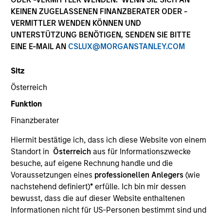
Die Wertentwicklung in der Vergangenheit ist kein
KEINEN ZUGELASSENEN FINANZBERATER ODER -
verlässlicher Indikator für die künftige Wertentwicklung.
VERMITTLER WENDEN KÖNNEN UND
Die Rendite kann infolge von Währungsschwankungen
UNTERSTÜTZUNG BENÖTIGEN, SENDEN SIE BITTE
steigen oder sinken. Alle Performanceangaben werden auf
EINE E-MAIL AN
CSLUX@MORGANSTANLEY.COM
Basis der Nettoinventarwerte (NIW) berechnet. Alle
Performance- und Index-Daten stammen von Morgan
Stanley Investment Management.
Sitz
Klicken Sie auf den Fondsnamen, um Informationen über
Österreich
die Renditen des Kalenderjahres zu erhalten.
Funktion
Finanzberater
Hiermit bestätige ich, dass ich diese Website von einem
Standort in
Österreich
aus für Informationszwecke
besuche, auf eigene Rechnung handle und die
*Basiswährung des Fonds
Voraussetzungen eines
professionellen Anlegers
(wie
Dieses Material enthält Informationen über die Teilfonds
nachstehend definiert)
*
erfülle. Ich bin mir dessen
von Morgan Stanley Investment Funds, einer in Luxemburg
bewusst, dass die auf dieser Website enthaltenen
ansässigen SICAV (Société d’Investissement à Capital
Variable). (die „Gesellschaft“), die im Großherzogtum
Informationen nicht für US-Personen bestimmt sind und