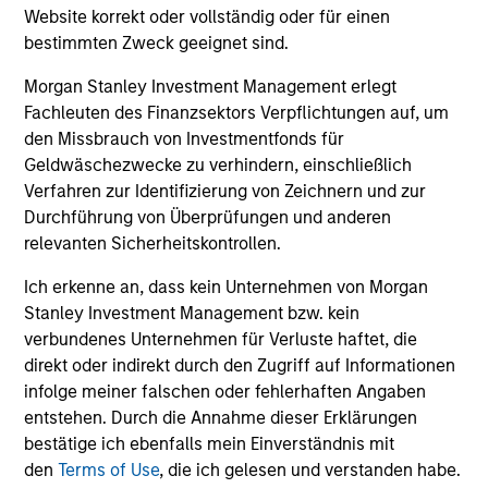
und der Rücknahme von Anteilen anfallen, werden nicht
Website korrekt oder vollständig oder für einen
berücksichtigt. Alle Performance- und Index-Daten
bestimmten Zweck geeignet sind.
stammen von Morgan Stanley Investment Management
Limited („MSIM Ltd.”).
Morgan Stanley Investment Management erlegt
Der Wert der Anlagen und der mit ihnen erzielten Erträge
Fachleuten des Finanzsektors Verpflichtungen auf, um
können sowohl steigen als auch fallen. Es ist daher
den Missbrauch von Investmentfonds für
möglich, dass Anleger das ursprünglich investierte Kapital
Geldwäschezwecke zu verhindern, einschließlich
nicht in voller Höhe zurückerhalten.
Verfahren zur Identifizierung von Zeichnern und zur
Die Performance versteht sich nach Abzug der Gebühren.
Durchführung von Überprüfungen und anderen
Die Angaben zur Performance des laufenden Jahres sind
relevanten Sicherheitskontrollen.
nicht annualisiert. Die Performance von anderen
Anteilsklassen (sofern angeboten) kann abweichen. Setzen
Ich erkenne an, dass kein Unternehmen von Morgan
Sie sich bitte gründlich mit den Anlagezielen und -risiken
sowie den Kosten und Gebühren des Fonds auseinander,
Stanley Investment Management bzw. kein
bevor Sie eine Anlageentscheidung treffen.
verbundenes Unternehmen für Verluste haftet, die
direkt oder indirekt durch den Zugriff auf Informationen
Der Einsatz von Fremdkapital erhöht die Risiken, so dass
infolge meiner falschen oder fehlerhaften Angaben
eine relativ kleine Bewegung im Wert einer Anlage zu einer
unverhältnismäßig großen Bewegung, sowohl im negativen
entstehen. Durch die Annahme dieser Erklärungen
als auch im positiven Sinne, im Wert dieser Anlage und
bestätige ich ebenfalls mein Einverständnis mit
damit auch im Wert des Fonds führen kann.
den
Terms of Use
, die ich gelesen und verstanden habe.