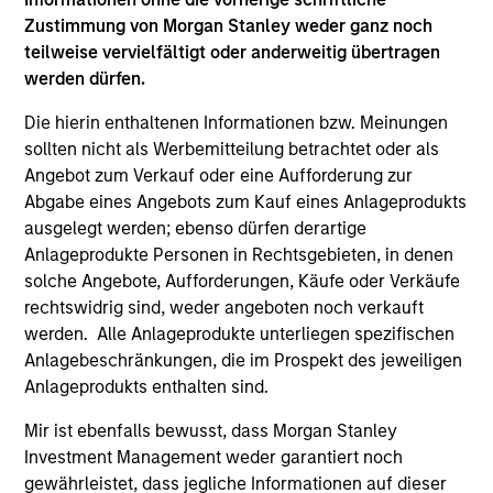
Hongkong den Abschnitt „Zusätzliche Informationen für
Anleger aus Hongkong“ im Verkaufsprospekt beachten.
Zustimmung von Morgan Stanley weder ganz noch
Deutschsprachige Exemplare des Verkaufsprospekts, des
teilweise vervielfältigt oder anderweitig übertragen
KID oder des KIID, der Statuten der Gesellschaft und der
werden dürfen.
Jahres- und Halbjahresberichte sowie zusätzliche
Informationen sind kostenlos bei der Schweizer Vertretung
Die hierin enthaltenen Informationen bzw. Meinungen
erhältlich. Die Schweizer Vertretung ist Carnegie Fund
sollten nicht als Werbemitteilung betrachtet oder als
Services S.A., 11, rue du Général-Dufour, 1204 Genf,
Schweiz. Die Schweizer Zahlstelle ist Banque Cantonale
Angebot zum Verkauf oder eine Aufforderung zur
de Genève, 17, quai de l’Ile, 1204 Genf, Schweiz.
Abgabe eines Angebots zum Kauf eines Anlageprodukts
ausgelegt werden; ebenso dürfen derartige
Beendet die Verwaltungsgesellschaft des entsprechenden
Fonds ihre Vereinbarung zur Vermarktung dieses Fonds in
Anlageprodukte Personen in Rechtsgebieten, in denen
einem Land des EWR, in dem dieser für den Verkauf
solche Angebote, Aufforderungen, Käufe oder Verkäufe
registriert ist, so geschieht dies in Übereinstimmung mit
rechtswidrig sind, weder angeboten noch verkauft
den OGAW-Vorschriften.
werden. Alle Anlageprodukte unterliegen spezifischen
Mit dem Fonds verbundene Begriffe und
Anlagebeschränkungen, die im Prospekt des jeweiligen
Begriffsbestimmungen können Sie unserer Seite mit
Anlageprodukts enthalten sind.
dem
Glossar
entnehmen.
Mir ist ebenfalls bewusst, dass Morgan Stanley
Performanceangaben werden auf Basis der
Investment Management weder garantiert noch
Nettoinventarwerte (NAV) und abzüglich Gebühren
berechnet. Provisionen und Kosten, die bei der Ausgabe
gewährleistet, dass jegliche Informationen auf dieser