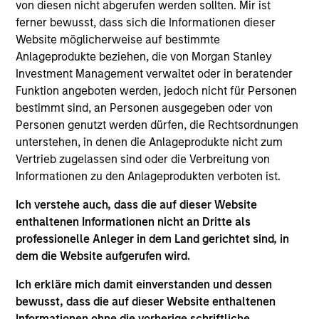
Luxemburg als Organismus für gemeinsame Anlagen
von diesen nicht abgerufen werden sollten. Mir ist
gemäß Teil 1 des Gesetzes vom 17. Dezember 2010 in
ferner bewusst, dass sich die Informationen dieser
seiner geänderten Fassung registriert ist. Die Gesellschaft
Website möglicherweise auf bestimmte
ist ein Organismus für gemeinsame Anlagen in
Wertpapieren („OGAW“).
Anlageprodukte beziehen, die von Morgan Stanley
Investment Management verwaltet oder in beratender
Anträge auf Anteile an den Teilfonds sollten erst gestellt
Funktion angeboten werden, jedoch nicht für Personen
werden, wenn der aktuelle Verkaufsprospekt, das Key
Information Document („KID“) oder das Key Investor
bestimmt sind, an Personen ausgegeben oder von
Information Document („KIID“), der Jahres- und
Personen genutzt werden dürfen, die Rechtsordnungen
Halbjahresbericht („Angebotsunterlagen“) oder andere
unterstehen, in denen die Anlageprodukte nicht zum
Dokumente, die in Ihrer Nähe online unter
Vertrieb zugelassen sind oder die Verbreitung von
https://www.morganstanley.com/im/msinvf/index.html
Informationen zu den Anlageprodukten verboten ist.
verfügbar sind oder kostenlos beim Geschäftssitz von
Morgan Stanley Investment Funds, European Bank and
Business Centre, 6B route de Trèves, L-2633
Ich verstehe auch, dass die auf dieser Website
Senningerberg, R.C.S. Luxemburg B 29 192, erhältlich.
enthaltenen Informationen nicht an Dritte als
professionelle Anleger in dem Land gerichtet sind, in
Informationen in Bezug auf Nachhaltigkeitsaspekte des
dem die Website aufgerufen wird.
Fonds und die Zusammenfassung der Anlegerrechte
finden Sie auf der oben erwähnten Webseite.
Ich erkläre mich damit einverstanden und dessen
Italienische Anleger sollten darüber hinaus das
bewusst, dass die auf dieser Website enthaltenen
„Erweiterte Zeichnungsformular“ und alle Anleger aus
Informationen ohne die vorherige schriftliche