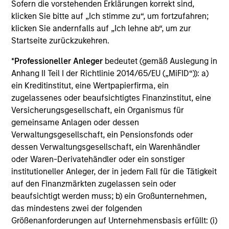
Die auf dieser Webseite verfügbaren Unterlagen beziehen
Sofern die vorstehenden Erklärungen korrekt sind,
sich auf mehrere Teilfonds der Morgan Stanley Investment
klicken Sie bitte auf „Ich stimme zu“, um fortzufahren;
Management Funds-Reihe. Bitte beachten Sie, dass nicht
klicken Sie andernfalls auf „Ich lehne ab“, um zur
alle Teilfonds in allen Ländern verfügbar sind und Teilfonds
Startseite zurückzukehren.
nicht für Personen mit Wohnsitz in Ländern verfügbar sind,
in denen die Weitergabe bzw. Verfügbarkeit des Materials
den jeweils geltenden Gesetzen oder Vorschriften
*
Professioneller Anleger
bedeutet (gemäß Auslegung in
zuwiderlaufen würde.
Anhang II Teil I der Richtlinie 2014/65/EU („MiFID“)): a)
ein Kreditinstitut, eine Wertpapierfirma, ein
Je höher die Kategorie (1-7), desto höher ist der mögliche
Ertrag, aber auch das Risiko, den ursprünglich angelegten
zugelassenes oder beaufsichtigtes Finanzinstitut, eine
Betrag zu verlieren. Kategorie 1 bedeutet nicht, dass es sich
Versicherungsgesellschaft, ein Organismus für
um eine risikofreie Anlage handelt. Bitte beachten Sie die
gemeinsame Anlagen oder dessen
BasisInformationsBlatt („BIB“) des Fonds unter Ressourcen,
Verwaltungsgesellschaft, ein Pensionsfonds oder
die Risikoeinstufungen und -hinweise für die einzelnen
Anlageklassen enthalten.
dessen Verwaltungsgesellschaft, ein Warenhändler
oder Waren-Derivatehändler oder ein sonstiger
1
Das
Morningstar Rating™
(Sterne-Rating) für Fonds wird
institutioneller Anleger, der in jedem Fall für die Tätigkeit
für Vermögensverwaltungsprodukte (wie Investmentfonds,
auf den Finanzmärkten zugelassen sein oder
Variable-Annuity- und Variable-Life-Unterkonten (variable
beaufsichtigt werden muss; b) ein Großunternehmen,
Renten- und Lebensversicherung), börsennotierte Fonds,
geschlossene Fonds und separate Konten) berechnet, die
das mindestens zwei der folgenden
seit mindestens drei Jahren existieren. Börsennotierte
Größenanforderungen auf Unternehmensbasis erfüllt: (i)
Fonds und offene Investmentfonds werden zu