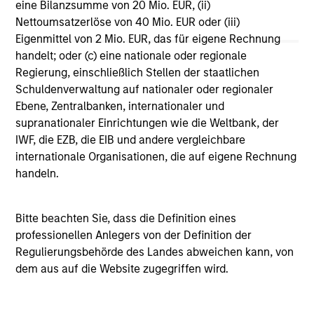
eine Bilanzsumme von 20 Mio. EUR, (ii)
Vergleichszwecken zu einer Kategorie zusammengefasst.
Nettoumsatzerlöse von 40 Mio. EUR oder (iii)
Das Rating wird anhand der Morningstar Risk-Adjusted
Return (MRAR) berechnet, eine Kennzahl, die die
Eigenmittel von 2 Mio. EUR, das für eigene Rechnung
Schwankungen der monatlichen Überschussrendite eines
handelt; oder (c) eine nationale oder regionale
verwalteten Produkts berücksichtigt. Dabei wird
Regierung, einschließlich Stellen der staatlichen
besonderes Gewicht auf die negativen
Performanceschwankungen und eine beständige
Schuldenverwaltung auf nationaler oder regionaler
Wertentwicklung gelegt. Die besten 10% der Produkte in
Ebene, Zentralbanken, internationaler und
jeder Kategorie erhalten 5 Sterne, die nächsten 22,5% 4
supranationaler Einrichtungen wie die Weltbank, der
Sterne, die nächsten 35% 3 Sterne, die nächsten 22,5% 2
IWF, die EZB, die EIB und andere vergleichbare
Sterne und die unteren 10% 1 Stern. Das Morningstar-
Gesamtrating für ein verwaltetes Produkt ergibt sich aus
internationale Organisationen, die auf eigene Rechnung
dem gewichteten Durchschnitt der Morningstar-Ratings
handeln.
über drei, fünf und zehn Jahre (sofern vorhanden). Die
Gewichtungen sind: 100% Drei-Jahres-Rating für
Gesamtrenditen von 36–59 Monaten, 60% Fünf-Jahres-
Bitte beachten Sie, dass die Definition eines
Rating/40% Drei-Jahres-Rating für Gesamtrenditen von 60–
professionellen Anlegers von der Definition der
119 Monaten und 50% Zehn-Jahres-Rating/30% Fünf-
Jahres-Rating/20% Drei-Jahres-Rating für Gesamtrenditen
Regulierungsbehörde des Landes abweichen kann, von
von mindestens 120 Monaten. Zwar scheint die Formel für
dem aus auf die Website zugegriffen wird.
das Zehn-Jahres-Gesamtrating den Zehn-Jahres-Zeitraum
am stärksten zu gewichten, jedoch wirkt sich der jüngste
Drei-Jahres-Zeitraum am stärksten aus, da er in alle drei