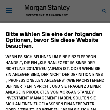
Morgan Stanley
Bitte wählen Sie eine der folgenden
Optionen, bevor Sie diese Website
Investment Funds
besuchen.
Änderung des Fondsvehikels
WENN ES SICH BEI IHNEN UM EINE EINZELPERSON
HANDELT, DIE EIN „KLEINANLEGER“ IM SINNE DER
RICHTLINIE 2011/61/EU (AIFMD) IST, ODER WENN SIE
EIN ANLEGER SIND, DER NICHT DER DEFINITION EINES
„ PROFESSIONELLEN ANLEGERS“ (WIE NACHSTEHEND
DEFINIERT) ENTSPRICHT, UND SIE FRAGEN ZU EINER
ANLAGE IN PRODUKTEN VON MORGAN STANLEY
INVESTMENT MANAGEMENT HABEN, SOLLTEN SIE
SICH AN EINEN ZUGELASSENEN FINANZBERATER
Dieses Dokument ist ein Marketingdokument.
ODER -VERMITTLER WENDEN. WENN SIE SICH AN