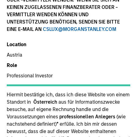
KEINEN ZUGELASSENEN FINANZBERATER ODER -
VERMITTLER WENDEN KÖNNEN UND
UNTERSTÜTZUNG BENÖTIGEN, SENDEN SIE BITTE
EINE E-MAIL AN
CSLUX@MORGANSTANLEY.COM
Location
Austria
Role
YEARS OF INDUSTRY EXPERIENCE
Professional Investor
19
Years
Hiermit bestätige ich, dass ich diese Website von einem
Standort in
Österreich
aus für Informationszwecke
Ping is a quantitative analyst for the Morgan
besuche, auf eigene Rechnung handle und die
Stanley Alternative Investment Partners Hedge
Voraussetzungen eines
professionellen Anlegers
(wie
Fund group, focusing on the quantitative analysis of
nachstehend definiert)
*
erfülle. Ich bin mir dessen
hedge funds and portable alpha portfolios. She
bewusst, dass die auf dieser Website enthaltenen