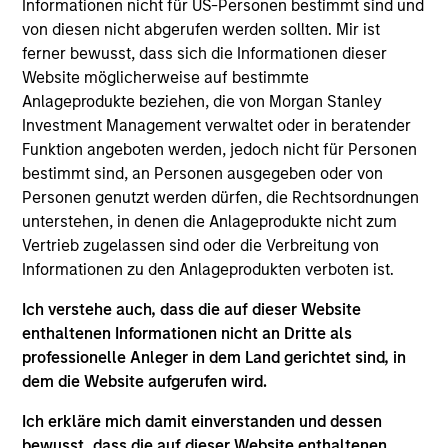
joined Morgan Stanley AIP in 2006 and has 17
Informationen nicht für US-Personen bestimmt sind und
years of industry experience. Ping received a B.S.
von diesen nicht abgerufen werden sollten. Mir ist
in computer science from Tsinghua University,
ferner bewusst, dass sich die Informationen dieser
China. She also received an M.S. in knowledge
Website möglicherweise auf bestimmte
discovery and data mining as well as a Ph.D. in civil
Anlageprodukte beziehen, die von Morgan Stanley
and environmental engineering from Carnegie
Investment Management verwaltet oder in beratender
Mellon University. Ping is a Level III candidate in the
Funktion angeboten werden, jedoch nicht für Personen
Chartered Financial Analyst Program.
bestimmt sind, an Personen ausgegeben oder von
Personen genutzt werden dürfen, die Rechtsordnungen
unterstehen, in denen die Anlageprodukte nicht zum
Vertrieb zugelassen sind oder die Verbreitung von
Liquid Diversifier
Informationen zu den Anlageprodukten verboten ist.
Seeks to provide an attractive total return,
Ich verstehe auch, dass die auf dieser Website
with low correlation to traditional asset
enthaltenen Informationen nicht an Dritte als
classes.
professionelle Anleger in dem Land gerichtet sind, in
dem die Website aufgerufen wird.
Ich erkläre mich damit einverstanden und dessen
bewusst, dass die auf dieser Website enthaltenen