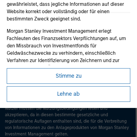
gewährleistet, dass jegliche Informationen auf dieser
Website korrekt oder vollständig oder für einen
bestimmten Zweck geeignet sind.
Morgan Stanley Investment Management erlegt
Fachleuten des Finanzsektors Verpflichtungen auf, um
Morgan Stanley
den Missbrauch von Investmentfonds für
Geldwäschezwecke zu verhindern, einschließlich
Morgan Stanley Careers
Verfahren zur Identifizierung von Zeichnern und zur
Durchführung von Überprüfungen und anderen
relevanten Sicherheitskontrollen.
Stimme zu
Ich erkenne an, dass kein Unternehmen von Morgan
Lehne ab
Stanley Investment Management bzw. kein
Dieses Dokument ist ein Marketingdokument.
verbundenes Unternehmen für Verluste haftet, die
Nutzer müssen die Nutzungsbedingungen lesen und
direkt oder indirekt durch den Zugriff auf Informationen
akzeptieren, da in diesen bestimmte gesetzliche und
infolge meiner falschen oder fehlerhaften Angaben
regulatorische Auflagen enthalten sind, die für die Verbreitung
entstehen. Durch die Annahme dieser Erklärungen
von Informationen zu den Anlageprodukten von Morgan Stanley
bestätige ich ebenfalls mein Einverständnis mit
Investment Management gelten.