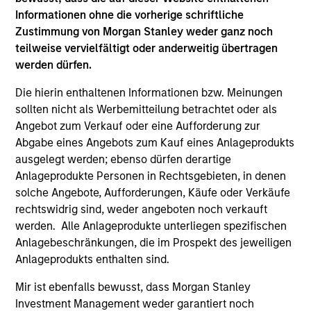
May not represent all Team Members.
Informationen ohne die vorherige schriftliche
Zustimmung von Morgan Stanley weder ganz noch
The information on this page is for informational
teilweise vervielfältigt oder anderweitig übertragen
purposes only. The information contained herein does
werden dürfen.
not constitute and should not be construed as an
offering of advisory services or an offer to sell or a
solicitation of an offer to buy any securities in any
Die hierin enthaltenen Informationen bzw. Meinungen
jurisdiction in which such offer or solicitation,
sollten nicht als Werbemitteilung betrachtet oder als
purchase or sale would be unlawful under the
Angebot zum Verkauf oder eine Aufforderung zur
securities, insurance or other laws of such jurisdiction.
Abgabe eines Angebots zum Kauf eines Anlageprodukts
All investing involves risks, including a loss of principal.
ausgelegt werden; ebenso dürfen derartige
Anlageprodukte Personen in Rechtsgebieten, in denen
Please refer to the strategy detail page for important
solche Angebote, Aufforderungen, Käufe oder Verkäufe
information on the strategy, including additional risk
rechtswidrig sind, weder angeboten noch verkauft
considerations.
werden. Alle Anlageprodukte unterliegen spezifischen
Anlagebeschränkungen, die im Prospekt des jeweiligen
Anlageprodukts enthalten sind.
Mir ist ebenfalls bewusst, dass Morgan Stanley
Investment Management weder garantiert noch