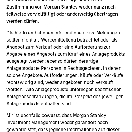
Hongkong den Abschnitt „Zusätzliche Informationen für
Anleger aus Hongkong“ im Verkaufsprospekt beachten.
Zustimmung von Morgan Stanley weder ganz noch
Deutschsprachige Exemplare des Verkaufsprospekts, des
teilweise vervielfältigt oder anderweitig übertragen
KID oder des KIID, der Statuten der Gesellschaft und der
werden dürfen.
Jahres- und Halbjahresberichte sowie zusätzliche
Informationen sind kostenlos bei der Schweizer Vertretung
Die hierin enthaltenen Informationen bzw. Meinungen
erhältlich. Die Schweizer Vertretung ist Carnegie Fund
sollten nicht als Werbemitteilung betrachtet oder als
Services S.A., 11, rue du Général-Dufour, 1204 Genf,
Schweiz. Die Schweizer Zahlstelle ist Banque Cantonale
Angebot zum Verkauf oder eine Aufforderung zur
de Genève, 17, quai de l’Ile, 1204 Genf, Schweiz.
Abgabe eines Angebots zum Kauf eines Anlageprodukts
ausgelegt werden; ebenso dürfen derartige
Beendet die Verwaltungsgesellschaft des entsprechenden
Fonds ihre Vereinbarung zur Vermarktung dieses Fonds in
Anlageprodukte Personen in Rechtsgebieten, in denen
einem Land des EWR, in dem dieser für den Verkauf
solche Angebote, Aufforderungen, Käufe oder Verkäufe
registriert ist, so geschieht dies in Übereinstimmung mit
rechtswidrig sind, weder angeboten noch verkauft
den OGAW-Vorschriften.
werden. Alle Anlageprodukte unterliegen spezifischen
Mit dem Fonds verbundene Begriffe und
Anlagebeschränkungen, die im Prospekt des jeweiligen
Begriffsbestimmungen können Sie unserer Seite mit
Anlageprodukts enthalten sind.
dem
Glossar
entnehmen.
Mir ist ebenfalls bewusst, dass Morgan Stanley
Performanceangaben werden auf Basis der
Investment Management weder garantiert noch
Nettoinventarwerte (NAV) und abzüglich Gebühren
berechnet. Provisionen und Kosten, die bei der Ausgabe
gewährleistet, dass jegliche Informationen auf dieser