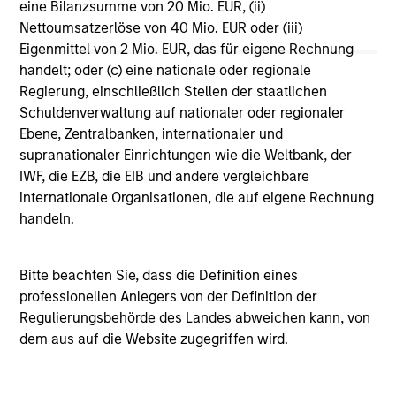
eine Bilanzsumme von 20 Mio. EUR, (ii)
Vergleichszwecken zu einer Kategorie zusammengefasst.
Nettoumsatzerlöse von 40 Mio. EUR oder (iii)
Das Rating wird anhand der Morningstar Risk-Adjusted
Return (MRAR) berechnet, eine Kennzahl, die die
Eigenmittel von 2 Mio. EUR, das für eigene Rechnung
Schwankungen der monatlichen Überschussrendite eines
handelt; oder (c) eine nationale oder regionale
verwalteten Produkts berücksichtigt. Dabei wird
Regierung, einschließlich Stellen der staatlichen
besonderes Gewicht auf die negativen
Performanceschwankungen und eine beständige
Schuldenverwaltung auf nationaler oder regionaler
Wertentwicklung gelegt. Die besten 10% der Produkte in
Ebene, Zentralbanken, internationaler und
jeder Kategorie erhalten 5 Sterne, die nächsten 22,5% 4
supranationaler Einrichtungen wie die Weltbank, der
Sterne, die nächsten 35% 3 Sterne, die nächsten 22,5% 2
IWF, die EZB, die EIB und andere vergleichbare
Sterne und die unteren 10% 1 Stern. Das Morningstar-
Gesamtrating für ein verwaltetes Produkt ergibt sich aus
internationale Organisationen, die auf eigene Rechnung
dem gewichteten Durchschnitt der Morningstar-Ratings
handeln.
über drei, fünf und zehn Jahre (sofern vorhanden). Die
Gewichtungen sind: 100% Drei-Jahres-Rating für
Gesamtrenditen von 36–59 Monaten, 60% Fünf-Jahres-
Bitte beachten Sie, dass die Definition eines
Rating/40% Drei-Jahres-Rating für Gesamtrenditen von 60–
professionellen Anlegers von der Definition der
119 Monaten und 50% Zehn-Jahres-Rating/30% Fünf-
Jahres-Rating/20% Drei-Jahres-Rating für Gesamtrenditen
Regulierungsbehörde des Landes abweichen kann, von
von mindestens 120 Monaten. Zwar scheint die Formel für
dem aus auf die Website zugegriffen wird.
das Zehn-Jahres-Gesamtrating den Zehn-Jahres-Zeitraum
am stärksten zu gewichten, jedoch wirkt sich der jüngste
Drei-Jahres-Zeitraum am stärksten aus, da er in alle drei