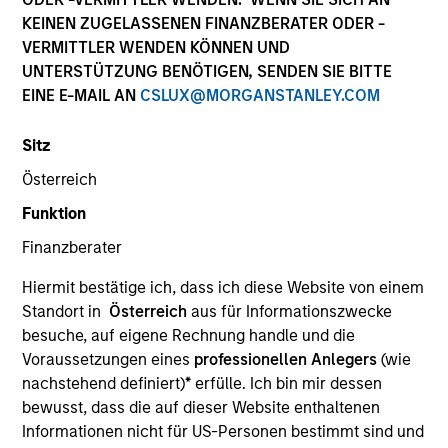
Die Wertentwicklung in der Vergangenheit ist kein
KEINEN ZUGELASSENEN FINANZBERATER ODER -
verlässlicher Indikator für die künftige Wertentwicklung.
VERMITTLER WENDEN KÖNNEN UND
Die Rendite kann infolge von Währungsschwankungen
UNTERSTÜTZUNG BENÖTIGEN, SENDEN SIE BITTE
steigen oder sinken. Alle Performanceangaben werden auf
EINE E-MAIL AN
CSLUX@MORGANSTANLEY.COM
Basis der Nettoinventarwerte (NIW) berechnet. Alle
Performance- und Index-Daten stammen von Morgan
Stanley Investment Management.
Sitz
Klicken Sie auf den Fondsnamen, um Informationen über
Österreich
die Renditen des Kalenderjahres zu erhalten.
Funktion
Finanzberater
Hiermit bestätige ich, dass ich diese Website von einem
Standort in
Österreich
aus für Informationszwecke
besuche, auf eigene Rechnung handle und die
*Basiswährung des Fonds
Voraussetzungen eines
professionellen Anlegers
(wie
Dieses Material enthält Informationen über die Teilfonds
nachstehend definiert)
*
erfülle. Ich bin mir dessen
von Morgan Stanley Investment Funds, einer in Luxemburg
bewusst, dass die auf dieser Website enthaltenen
ansässigen SICAV (Société d’Investissement à Capital
Variable). (die „Gesellschaft“), die im Großherzogtum
Informationen nicht für US-Personen bestimmt sind und