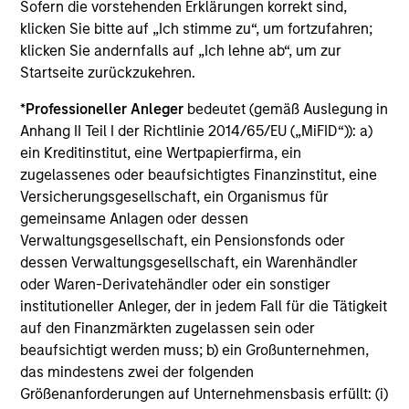
Die auf dieser Webseite verfügbaren Unterlagen beziehen
Sofern die vorstehenden Erklärungen korrekt sind,
sich auf mehrere Teilfonds der Morgan Stanley Investment
klicken Sie bitte auf „Ich stimme zu“, um fortzufahren;
Management Funds-Reihe. Bitte beachten Sie, dass nicht
klicken Sie andernfalls auf „Ich lehne ab“, um zur
alle Teilfonds in allen Ländern verfügbar sind und Teilfonds
Startseite zurückzukehren.
nicht für Personen mit Wohnsitz in Ländern verfügbar sind,
in denen die Weitergabe bzw. Verfügbarkeit des Materials
den jeweils geltenden Gesetzen oder Vorschriften
*
Professioneller Anleger
bedeutet (gemäß Auslegung in
zuwiderlaufen würde.
Anhang II Teil I der Richtlinie 2014/65/EU („MiFID“)): a)
ein Kreditinstitut, eine Wertpapierfirma, ein
Je höher die Kategorie (1-7), desto höher ist der mögliche
Ertrag, aber auch das Risiko, den ursprünglich angelegten
zugelassenes oder beaufsichtigtes Finanzinstitut, eine
Betrag zu verlieren. Kategorie 1 bedeutet nicht, dass es sich
Versicherungsgesellschaft, ein Organismus für
um eine risikofreie Anlage handelt. Bitte beachten Sie die
gemeinsame Anlagen oder dessen
BasisInformationsBlatt („BIB“) des Fonds unter Ressourcen,
Verwaltungsgesellschaft, ein Pensionsfonds oder
die Risikoeinstufungen und -hinweise für die einzelnen
Anlageklassen enthalten.
dessen Verwaltungsgesellschaft, ein Warenhändler
oder Waren-Derivatehändler oder ein sonstiger
1
Das
Morningstar Rating™
(Sterne-Rating) für Fonds wird
institutioneller Anleger, der in jedem Fall für die Tätigkeit
für Vermögensverwaltungsprodukte (wie Investmentfonds,
auf den Finanzmärkten zugelassen sein oder
Variable-Annuity- und Variable-Life-Unterkonten (variable
beaufsichtigt werden muss; b) ein Großunternehmen,
Renten- und Lebensversicherung), börsennotierte Fonds,
geschlossene Fonds und separate Konten) berechnet, die
das mindestens zwei der folgenden
seit mindestens drei Jahren existieren. Börsennotierte
Größenanforderungen auf Unternehmensbasis erfüllt: (i)
Fonds und offene Investmentfonds werden zu