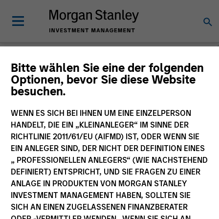
Morgan Stanley
Bitte wählen Sie eine der folgenden
Optionen, bevor Sie diese Website
Investment Funds
besuchen.
Änderung des Fondsvehikels
WENN ES SICH BEI IHNEN UM EINE EINZELPERSON
HANDELT, DIE EIN „KLEINANLEGER“ IM SINNE DER
RICHTLINIE 2011/61/EU (AIFMD) IST, ODER WENN SIE
EIN ANLEGER SIND, DER NICHT DER DEFINITION EINES
„ PROFESSIONELLEN ANLEGERS“ (WIE NACHSTEHEND
DEFINIERT) ENTSPRICHT, UND SIE FRAGEN ZU EINER
ANLAGE IN PRODUKTEN VON MORGAN STANLEY
INVESTMENT MANAGEMENT HABEN, SOLLTEN SIE
SICH AN EINEN ZUGELASSENEN FINANZBERATER
Dieses Dokument ist ein Marketingdokument.
ODER -VERMITTLER WENDEN. WENN SIE SICH AN