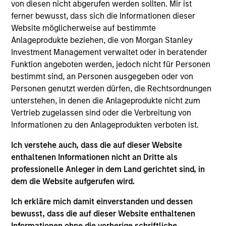
Luxemburg als Organismus für gemeinsame Anlagen
von diesen nicht abgerufen werden sollten. Mir ist
gemäß Teil 1 des Gesetzes vom 17. Dezember 2010 in
ferner bewusst, dass sich die Informationen dieser
seiner geänderten Fassung registriert ist. Die Gesellschaft
Website möglicherweise auf bestimmte
ist ein Organismus für gemeinsame Anlagen in
Wertpapieren („OGAW“).
Anlageprodukte beziehen, die von Morgan Stanley
Investment Management verwaltet oder in beratender
Anträge auf Anteile an den Teilfonds sollten erst gestellt
Funktion angeboten werden, jedoch nicht für Personen
werden, wenn der aktuelle Verkaufsprospekt, das Key
Information Document („KID“) oder das Key Investor
bestimmt sind, an Personen ausgegeben oder von
Information Document („KIID“), der Jahres- und
Personen genutzt werden dürfen, die Rechtsordnungen
Halbjahresbericht („Angebotsunterlagen“) oder andere
unterstehen, in denen die Anlageprodukte nicht zum
Dokumente, die in Ihrer Nähe online unter
Vertrieb zugelassen sind oder die Verbreitung von
https://www.morganstanley.com/im/msinvf/index.html
Informationen zu den Anlageprodukten verboten ist.
verfügbar sind oder kostenlos beim Geschäftssitz von
Morgan Stanley Investment Funds, European Bank and
Business Centre, 6B route de Trèves, L-2633
Ich verstehe auch, dass die auf dieser Website
Senningerberg, R.C.S. Luxemburg B 29 192, erhältlich.
enthaltenen Informationen nicht an Dritte als
professionelle Anleger in dem Land gerichtet sind, in
Informationen in Bezug auf Nachhaltigkeitsaspekte des
dem die Website aufgerufen wird.
Fonds und die Zusammenfassung der Anlegerrechte
finden Sie auf der oben erwähnten Webseite.
Ich erkläre mich damit einverstanden und dessen
Italienische Anleger sollten darüber hinaus das
bewusst, dass die auf dieser Website enthaltenen
„Erweiterte Zeichnungsformular“ und alle Anleger aus
Informationen ohne die vorherige schriftliche