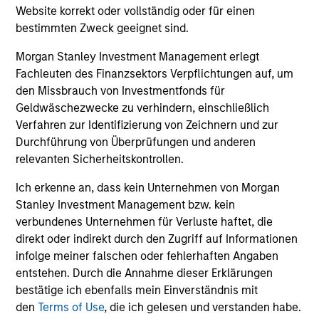
und der Rücknahme von Anteilen anfallen, werden nicht
Website korrekt oder vollständig oder für einen
berücksichtigt. Alle Performance- und Index-Daten
bestimmten Zweck geeignet sind.
stammen von Morgan Stanley Investment Management
Limited („MSIM Ltd.”).
Morgan Stanley Investment Management erlegt
Der Wert der Anlagen und der mit ihnen erzielten Erträge
Fachleuten des Finanzsektors Verpflichtungen auf, um
können sowohl steigen als auch fallen. Es ist daher
den Missbrauch von Investmentfonds für
möglich, dass Anleger das ursprünglich investierte Kapital
Geldwäschezwecke zu verhindern, einschließlich
nicht in voller Höhe zurückerhalten.
Verfahren zur Identifizierung von Zeichnern und zur
Die Performance versteht sich nach Abzug der Gebühren.
Durchführung von Überprüfungen und anderen
Die Angaben zur Performance des laufenden Jahres sind
relevanten Sicherheitskontrollen.
nicht annualisiert. Die Performance von anderen
Anteilsklassen (sofern angeboten) kann abweichen. Setzen
Ich erkenne an, dass kein Unternehmen von Morgan
Sie sich bitte gründlich mit den Anlagezielen und -risiken
sowie den Kosten und Gebühren des Fonds auseinander,
Stanley Investment Management bzw. kein
bevor Sie eine Anlageentscheidung treffen.
verbundenes Unternehmen für Verluste haftet, die
direkt oder indirekt durch den Zugriff auf Informationen
Der Einsatz von Fremdkapital erhöht die Risiken, so dass
infolge meiner falschen oder fehlerhaften Angaben
eine relativ kleine Bewegung im Wert einer Anlage zu einer
unverhältnismäßig großen Bewegung, sowohl im negativen
entstehen. Durch die Annahme dieser Erklärungen
als auch im positiven Sinne, im Wert dieser Anlage und
bestätige ich ebenfalls mein Einverständnis mit
damit auch im Wert des Fonds führen kann.
den
Terms of Use
, die ich gelesen und verstanden habe.