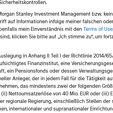
icherheitskontrollen.
önnen sowohl steigen als auch fallen. Es ist daher möglich, das
 Morgan Stanley Investment Management bzw. kein
Die Angaben zur Performance des laufenden Jahres sind nicht 
ugriff auf Informationen infolge meiner falschen od
 gründlich mit den Anlagezielen und -risiken sowie den Kosten
benfalls mein Einverständnis mit den
Terms of Use
ind, klicken Sie bitte auf „Ich stimme zu“, um fortz
 eine relativ kleine Bewegung im Wert einer Anlage zu einer u
 auch im Wert des Fonds führen kann.
sich auf mehrere Teilfonds der Morgan Stanley Investment Man
egung in Anhang II Teil I der Richtlinie 2014/65/EU
cht für Personen mit Wohnsitz in Ländern verfügbar sind, in de
fen würde.
fsichtigtes Finanzinstitut, eine Versicherungsge
Ertrag, aber auch das Risiko, den ursprünglich angelegten Betra
t, ein Pensionsfonds oder dessen Verwaltungsges
sisInformationsBlatt („BIB“) des Fonds unter Ressourcen, die Ri
neller Anleger, der in jedem Fall für die Tätigkeit
ernehmen, das mindestens zwei der folgenden Gr
 für Vermögensverwaltungsprodukte (wie Investmentfonds, Varia
, (ii) Nettoumsatzerlöse von 40 Mio. EUR oder (iii) 
eschlossene Fonds und separate Konten) berechnet, die seit mi
einer Kategorie zusammengefasst. Das Rating wird anhand der
er regionale Regierung, einschließlich Stellen de
rschussrendite eines verwalteten Produkts berücksichtigt. Da
ken, internationaler und supranationaler Einrichtun
lung gelegt. Die besten 10% der Produkte in jeder Kategorie 