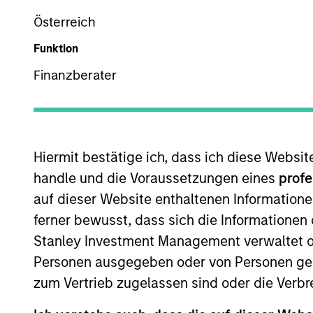
Österreich
Z
Funktion
Finanzberater
Dieses Dokument ist ein Marketingdokument.
Die Wertentwicklung in der Vergangenheit ist kein verlä
Hiermit bestätige ich, dass ich diese Websi
sinken. Alle Performanceangaben werden auf Basis der 
handle und die Voraussetzungen eines
profe
Management.
auf dieser Website enthaltenen Informatione
Klicken Sie auf den Fondsnamen, um Informationen über d
ferner bewusst, dass sich die Informatione
Stanley Investment Management verwaltet od
Personen ausgegeben oder von Personen genu
zum Vertrieb zugelassen sind oder die Verbr
*Basiswährung des Fonds