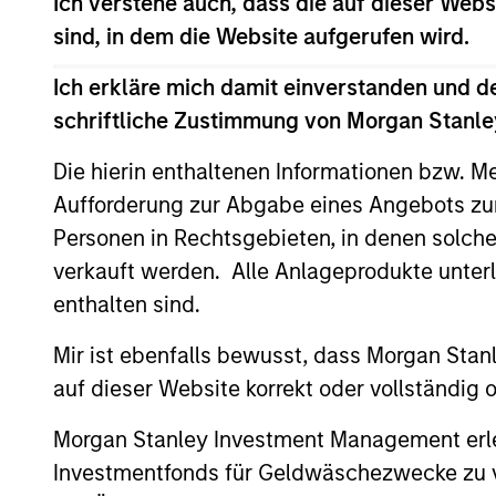
Ich verstehe auch, dass die auf dieser Webs
Dieses Material enthält Informationen über die Teilfond
sind, in dem die Website aufgerufen wird.
Variable). (die „Gesellschaft“), die im Großherzogtum 
geänderten Fassung registriert ist. Die Gesellschaft is
Ich erkläre mich damit einverstanden und d
Anträge auf Anteile an den Teilfonds sollten erst gestel
schriftliche Zustimmung von Morgan Stanley
Document („KIID“), der Jahres- und Halbjahresbericht („
https://www.morganstanley.com/im/msinvf/index.html
v
Die hierin enthaltenen Informationen bzw. M
Centre, 6B route de Trèves, L-2633 Senningerberg, R.C.S. 
Aufforderung zur Abgabe eines Angebots zu
Informationen in Bezug auf Nachhaltigkeitsaspekte des 
Personen in Rechtsgebieten, in denen solch
Italienische Anleger sollten darüber hinaus das „Erweit
verkauft werden. Alle Anlageprodukte unter
Hongkong“ im Verkaufsprospekt beachten. Deutschsprachi
Halbjahresberichte sowie zusätzliche Informationen sind k
enthalten sind.
Général-Dufour, 1204 Genf, Schweiz. Die Schweizer Zahlst
Mir ist ebenfalls bewusst, dass Morgan Sta
Beendet die Verwaltungsgesellschaft des entsprechenden
registriert ist, so geschieht dies in Übereinstimmung mi
auf dieser Website korrekt oder vollständig
Mit dem Fonds verbundene Begriffe und Begriffsbestimm
Morgan Stanley Investment Management erle
Performanceangaben werden auf Basis der Nettoinventarw
Investmentfonds für Geldwäschezwecke zu ver
Anteilen anfallen, werden nicht berücksichtigt. Alle Pe