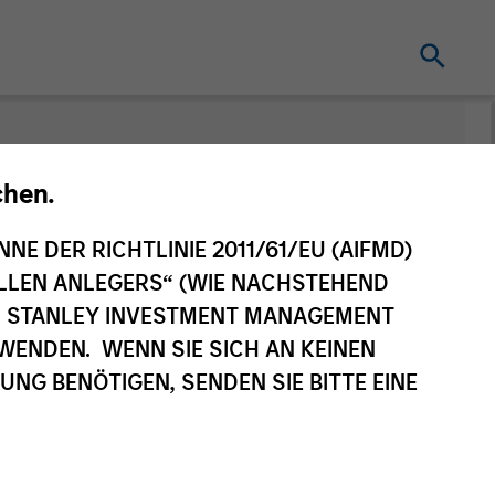
nt
Änderung des
chen.
Fondsvehikels
NNE DER RICHTLINIE 2011/61/EU (AIFMD)
NELLEN ANLEGERS“ (WIE NACHSTEHEND
AN STANLEY INVESTMENT MANAGEMENT
WENDEN. WENN SIE SICH AN KEINEN
G BENÖTIGEN, SENDEN SIE BITTE EINE
eilsklasse