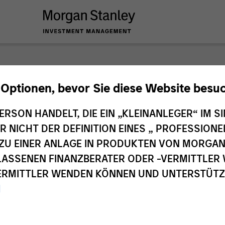
nley Investme
 Optionen, bevor Sie diese Website besu
ERSON HANDELT, DIE EIN „KLEINANLEGER“ IM SI
DER NICHT DER DEFINITION EINES „ PROFESSIO
EN ZU EINER ANLAGE IN PRODUKTEN VON MORG
ELASSENEN FINANZBERATER ODER -VERMITTLER 
RMITTLER WENDEN KÖNNEN UND UNTERSTÜTZUN
M
Investmentteams
Ant
1