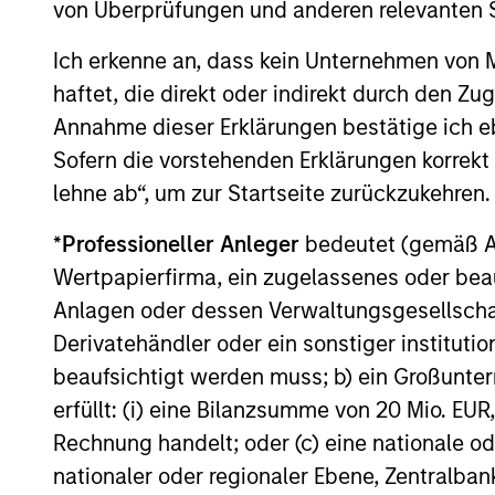
von Überprüfungen und anderen relevanten S
Der Wert der Anlagen und der mit ihnen erzielten Erträge k
voller Höhe zurückerhalten.
Ich erkenne an, dass kein Unternehmen von
Die Performance versteht sich nach Abzug der Gebühren. 
haftet, die direkt oder indirekt durch den Z
(sofern angeboten) kann abweichen. Setzen Sie sich bitte
Annahme dieser Erklärungen bestätige ich e
Anlageentscheidung treffen.
Sofern die vorstehenden Erklärungen korrekt s
Der Einsatz von Fremdkapital erhöht die Risiken, so dass
auch im positiven Sinne, im Wert dieser Anlage und damit
lehne ab“, um zur Startseite zurückzukehren.
Die auf dieser Webseite verfügbaren Unterlagen beziehen 
*
Professioneller Anleger
bedeutet (gemäß Ausl
Teilfonds in allen Ländern verfügbar sind und Teilfonds ni
jeweils geltenden Gesetzen oder Vorschriften zuwiderlau
Wertpapierfirma, ein zugelassenes oder beau
Je höher die Kategorie (1-7), desto höher ist der mögliche 
Anlagen oder dessen Verwaltungsgesellschaf
eine risikofreie Anlage handelt. Bitte beachten Sie die Ba
Derivatehändler oder ein sonstiger institutio
Anlageklassen enthalten.
beaufsichtigt werden muss; b) ein Großunt
1
Das
Morningstar Rating™
(Sterne-Rating) für Fonds wird
erfüllt: (i) eine Bilanzsumme von 20 Mio. EUR
Renten- und Lebensversicherung), börsennotierte Fonds, g
offene Investmentfonds werden zu Vergleichszwecken zu 
Rechnung handelt; oder (c) eine nationale od
eine Kennzahl, die die Schwankungen der monatlichen Übe
nationaler oder regionaler Ebene, Zentralban
Performanceschwankungen und eine beständige Wertentwick