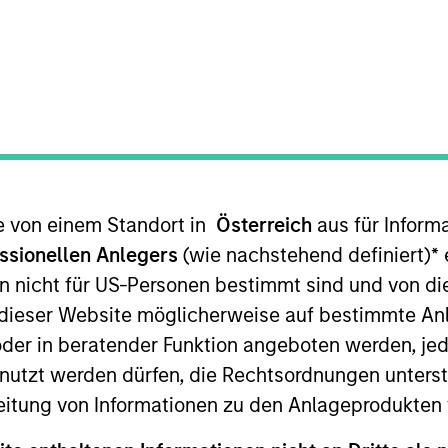
sslicher Indikator für die künftige Wertentwicklung. Die Ren
te von einem Standort in
Österreich
aus für Inform
Nettoinventarwerte (NIW) berechnet. Alle Performance- und
ssionellen Anlegers
(wie nachstehend definiert)
*
e
n nicht für US-Personen bestimmt sind und von die
ie Renditen des Kalenderjahres zu erhalten.
n dieser Website möglicherweise auf bestimmte A
er in beratender Funktion angeboten werden, jedo
tzt werden dürfen, die Rechtsordnungen unterste
eitung von Informationen zu den Anlageprodukten 