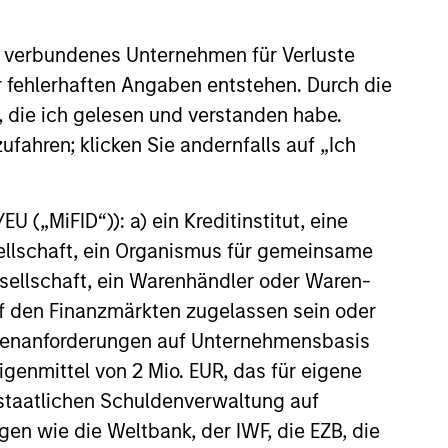
s Anleger das ursprünglich investierte Kapital nicht in
 verbundenes Unternehmen für Verluste
annualisiert. Die Performance von anderen Anteilsklassen
er fehlerhaften Angaben entstehen. Durch die
 und Gebühren des Fonds auseinander, bevor Sie eine
, die ich gelesen und verstanden habe.
ufahren; klicken Sie andernfalls auf „Ich
nverhältnismäßig großen Bewegung, sowohl im negativen als
agement Funds-Reihe. Bitte beachten Sie, dass nicht alle
 („MiFID“)): a) ein Kreditinstitut, eine
nen die Weitergabe bzw. Verfügbarkeit des Materials den
sellschaft, ein Organismus für gemeinsame
g zu verlieren. Kategorie 1 bedeutet nicht, dass es sich um
ellschaft, ein Warenhändler oder Waren-
sikoeinstufungen und -hinweise für die einzelnen
 auf den Finanzmärkten zugelassen sein oder
ößenanforderungen auf Unternehmensbasis
ble-Annuity- und Variable-Life-Unterkonten (variable
Eigenmittel von 2 Mio. EUR, das für eigene
ndestens drei Jahren existieren. Börsennotierte Fonds und
 Morningstar Risk-Adjusted Return (MRAR) berechnet,
r staatlichen Schuldenverwaltung auf
bei wird besonderes Gewicht auf die negativen
gen wie die Weltbank, der IWF, die EZB, die
erhalten 5 Sterne, die nächsten 22,5% 4 Sterne, die