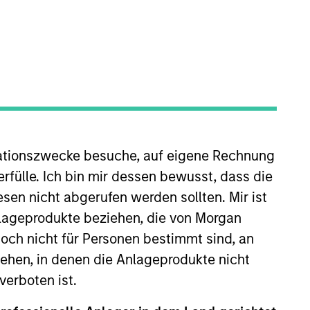
ZURÜCKSETZEN
dite kann infolge von Währungsschwankungen steigen oder
ationszwecke besuche, auf eigene Rechnung
 Index-Daten stammen von Morgan Stanley Investment
rfülle. Ich bin mir dessen bewusst, dass die
sen nicht abgerufen werden sollten. Mir ist
nlageprodukte beziehen, die von Morgan
ch nicht für Personen bestimmt sind, an
hen, in denen die Anlageprodukte nicht
verboten ist.