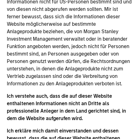
Luxemburg als Organismus für gemeinsame Anlagen
Informationen nicht für US-Personen bestimmt sind und
gemäß Teil 1 des Gesetzes vom 17. Dezember 2010 in
von diesen nicht abgerufen werden sollten. Mir ist
seiner geänderten Fassung registriert ist. Die Gesellschaft
ferner bewusst, dass sich die Informationen dieser
ist ein Organismus für gemeinsame Anlagen in
Wertpapieren („OGAW“).
Website möglicherweise auf bestimmte
Anlageprodukte beziehen, die von Morgan Stanley
Anträge auf Anteile an den Teilfonds sollten erst gestellt
Investment Management verwaltet oder in beratender
werden, wenn der aktuelle Verkaufsprospekt, das Key
Information Document („KID“) oder das Key Investor
Funktion angeboten werden, jedoch nicht für Personen
Information Document („KIID“), der Jahres- und
bestimmt sind, an Personen ausgegeben oder von
Halbjahresbericht („Angebotsunterlagen“) oder andere
Personen genutzt werden dürfen, die Rechtsordnungen
Dokumente, die in Ihrer Nähe online unter
unterstehen, in denen die Anlageprodukte nicht zum
https://www.morganstanley.com/im/msinvf/index.html
Vertrieb zugelassen sind oder die Verbreitung von
verfügbar sind oder kostenlos beim Geschäftssitz von
Morgan Stanley Investment Funds, European Bank and
Informationen zu den Anlageprodukten verboten ist.
Business Centre, 6B route de Trèves, L-2633
Senningerberg, R.C.S. Luxemburg B 29 192, erhältlich.
Ich verstehe auch, dass die auf dieser Website
enthaltenen Informationen nicht an Dritte als
Informationen in Bezug auf Nachhaltigkeitsaspekte des
professionelle Anleger in dem Land gerichtet sind, in
Fonds und die Zusammenfassung der Anlegerrechte
finden Sie auf der oben erwähnten Webseite.
dem die Website aufgerufen wird.
Italienische Anleger sollten darüber hinaus das
Ich erkläre mich damit einverstanden und dessen
„Erweiterte Zeichnungsformular“ und alle Anleger aus
bewusst, dass die auf dieser Website enthaltenen