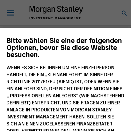
Morgan Stanley
Bitte wählen Sie eine der folgenden
Optionen, bevor Sie diese Website
Investment Funds
besuchen.
Änderung des Fondsvehikels
WENN ES SICH BEI IHNEN UM EINE EINZELPERSON
HANDELT, DIE EIN „KLEINANLEGER“ IM SINNE DER
RICHTLINIE 2011/61/EU (AIFMD) IST, ODER WENN SIE
EIN ANLEGER SIND, DER NICHT DER DEFINITION EINES
„ PROFESSIONELLEN ANLEGERS“ (WIE NACHSTEHEND
DEFINIERT) ENTSPRICHT, UND SIE FRAGEN ZU EINER
ANLAGE IN PRODUKTEN VON MORGAN STANLEY
INVESTMENT MANAGEMENT HABEN, SOLLTEN SIE
SICH AN EINEN ZUGELASSENEN FINANZBERATER
Dieses Dokument ist ein Marketingdokument.
ODER -VERMITTLER WENDEN. WENN SIE SICH AN