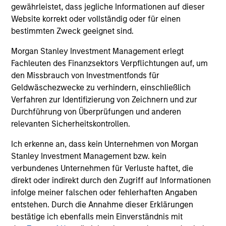
und der Rücknahme von Anteilen anfallen, werden nicht
gewährleistet, dass jegliche Informationen auf dieser
berücksichtigt. Alle Performance- und Index-Daten
Website korrekt oder vollständig oder für einen
stammen von Morgan Stanley Investment Management
bestimmten Zweck geeignet sind.
Limited („MSIM Ltd.”).
Der Wert der Anlagen und der mit ihnen erzielten Erträge
Morgan Stanley Investment Management erlegt
können sowohl steigen als auch fallen. Es ist daher
Fachleuten des Finanzsektors Verpflichtungen auf, um
möglich, dass Anleger das ursprünglich investierte Kapital
den Missbrauch von Investmentfonds für
nicht in voller Höhe zurückerhalten.
Geldwäschezwecke zu verhindern, einschließlich
Die Performance versteht sich nach Abzug der Gebühren.
Verfahren zur Identifizierung von Zeichnern und zur
Die Angaben zur Performance des laufenden Jahres sind
Durchführung von Überprüfungen und anderen
nicht annualisiert. Die Performance von anderen
relevanten Sicherheitskontrollen.
Anteilsklassen (sofern angeboten) kann abweichen. Setzen
Sie sich bitte gründlich mit den Anlagezielen und -risiken
Ich erkenne an, dass kein Unternehmen von Morgan
sowie den Kosten und Gebühren des Fonds auseinander,
bevor Sie eine Anlageentscheidung treffen.
Stanley Investment Management bzw. kein
verbundenes Unternehmen für Verluste haftet, die
Der Einsatz von Fremdkapital erhöht die Risiken, so dass
direkt oder indirekt durch den Zugriff auf Informationen
eine relativ kleine Bewegung im Wert einer Anlage zu einer
unverhältnismäßig großen Bewegung, sowohl im negativen
infolge meiner falschen oder fehlerhaften Angaben
als auch im positiven Sinne, im Wert dieser Anlage und
entstehen. Durch die Annahme dieser Erklärungen
damit auch im Wert des Fonds führen kann.
bestätige ich ebenfalls mein Einverständnis mit