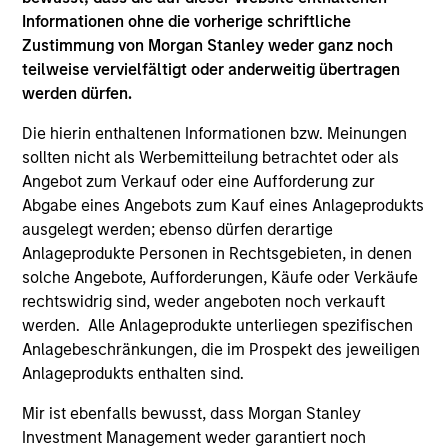
Hongkong den Abschnitt „Zusätzliche Informationen für
Informationen ohne die vorherige schriftliche
Anleger aus Hongkong“ im Verkaufsprospekt beachten.
Deutschsprachige Exemplare des Verkaufsprospekts, des
Zustimmung von Morgan Stanley weder ganz noch
KID oder des KIID, der Statuten der Gesellschaft und der
teilweise vervielfältigt oder anderweitig übertragen
Jahres- und Halbjahresberichte sowie zusätzliche
werden dürfen.
Informationen sind kostenlos bei der Schweizer Vertretung
erhältlich. Die Schweizer Vertretung ist Carnegie Fund
Die hierin enthaltenen Informationen bzw. Meinungen
Services S.A., 11, rue du Général-Dufour, 1204 Genf,
Schweiz. Die Schweizer Zahlstelle ist Banque Cantonale
sollten nicht als Werbemitteilung betrachtet oder als
de Genève, 17, quai de l’Ile, 1204 Genf, Schweiz.
Angebot zum Verkauf oder eine Aufforderung zur
Abgabe eines Angebots zum Kauf eines Anlageprodukts
Beendet die Verwaltungsgesellschaft des entsprechenden
Fonds ihre Vereinbarung zur Vermarktung dieses Fonds in
ausgelegt werden; ebenso dürfen derartige
einem Land des EWR, in dem dieser für den Verkauf
Anlageprodukte Personen in Rechtsgebieten, in denen
registriert ist, so geschieht dies in Übereinstimmung mit
solche Angebote, Aufforderungen, Käufe oder Verkäufe
den OGAW-Vorschriften.
rechtswidrig sind, weder angeboten noch verkauft
Mit dem Fonds verbundene Begriffe und
werden. Alle Anlageprodukte unterliegen spezifischen
Begriffsbestimmungen können Sie unserer Seite mit
Anlagebeschränkungen, die im Prospekt des jeweiligen
dem
Glossar
entnehmen.
Anlageprodukts enthalten sind.
Performanceangaben werden auf Basis der
Mir ist ebenfalls bewusst, dass Morgan Stanley
Nettoinventarwerte (NAV) und abzüglich Gebühren
berechnet. Provisionen und Kosten, die bei der Ausgabe
Investment Management weder garantiert noch