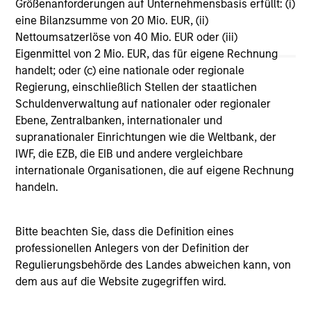
Größenanforderungen auf Unternehmensbasis erfüllt: (i)
Vergleichszwecken zu einer Kategorie zusammengefasst.
eine Bilanzsumme von 20 Mio. EUR, (ii)
Das Rating wird anhand der Morningstar Risk-Adjusted
Return (MRAR) berechnet, eine Kennzahl, die die
Nettoumsatzerlöse von 40 Mio. EUR oder (iii)
Schwankungen der monatlichen Überschussrendite eines
Eigenmittel von 2 Mio. EUR, das für eigene Rechnung
verwalteten Produkts berücksichtigt. Dabei wird
handelt; oder (c) eine nationale oder regionale
besonderes Gewicht auf die negativen
Regierung, einschließlich Stellen der staatlichen
Performanceschwankungen und eine beständige
Wertentwicklung gelegt. Die besten 10% der Produkte in
Schuldenverwaltung auf nationaler oder regionaler
jeder Kategorie erhalten 5 Sterne, die nächsten 22,5% 4
Ebene, Zentralbanken, internationaler und
Sterne, die nächsten 35% 3 Sterne, die nächsten 22,5% 2
supranationaler Einrichtungen wie die Weltbank, der
Sterne und die unteren 10% 1 Stern. Das Morningstar-
IWF, die EZB, die EIB und andere vergleichbare
Gesamtrating für ein verwaltetes Produkt ergibt sich aus
dem gewichteten Durchschnitt der Morningstar-Ratings
internationale Organisationen, die auf eigene Rechnung
über drei, fünf und zehn Jahre (sofern vorhanden). Die
handeln.
Gewichtungen sind: 100% Drei-Jahres-Rating für
Gesamtrenditen von 36–59 Monaten, 60% Fünf-Jahres-
Rating/40% Drei-Jahres-Rating für Gesamtrenditen von 60–
Bitte beachten Sie, dass die Definition eines
119 Monaten und 50% Zehn-Jahres-Rating/30% Fünf-
Jahres-Rating/20% Drei-Jahres-Rating für Gesamtrenditen
professionellen Anlegers von der Definition der
von mindestens 120 Monaten. Zwar scheint die Formel für
Regulierungsbehörde des Landes abweichen kann, von
das Zehn-Jahres-Gesamtrating den Zehn-Jahres-Zeitraum
dem aus auf die Website zugegriffen wird.
am stärksten zu gewichten, jedoch wirkt sich der jüngste
Drei-Jahres-Zeitraum am stärksten aus, da er in alle drei