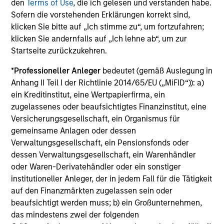
Die auf dieser Webseite verfügbaren Unterlagen beziehen
den
Terms of Use
, die ich gelesen und verstanden habe.
sich auf mehrere Teilfonds der Morgan Stanley Investment
Sofern die vorstehenden Erklärungen korrekt sind,
Management Funds-Reihe. Bitte beachten Sie, dass nicht
klicken Sie bitte auf „Ich stimme zu“, um fortzufahren;
alle Teilfonds in allen Ländern verfügbar sind und Teilfonds
klicken Sie andernfalls auf „Ich lehne ab“, um zur
nicht für Personen mit Wohnsitz in Ländern verfügbar sind,
in denen die Weitergabe bzw. Verfügbarkeit des Materials
Startseite zurückzukehren.
den jeweils geltenden Gesetzen oder Vorschriften
zuwiderlaufen würde.
*
Professioneller Anleger
bedeutet (gemäß Auslegung in
Anhang II Teil I der Richtlinie 2014/65/EU („MiFID“)): a)
Je höher die Kategorie (1-7), desto höher ist der mögliche
ein Kreditinstitut, eine Wertpapierfirma, ein
Ertrag, aber auch das Risiko, den ursprünglich angelegten
Betrag zu verlieren. Kategorie 1 bedeutet nicht, dass es sich
zugelassenes oder beaufsichtigtes Finanzinstitut, eine
um eine risikofreie Anlage handelt. Bitte beachten Sie die
Versicherungsgesellschaft, ein Organismus für
BasisInformationsBlatt („BIB“) des Fonds unter Ressourcen,
gemeinsame Anlagen oder dessen
die Risikoeinstufungen und -hinweise für die einzelnen
Verwaltungsgesellschaft, ein Pensionsfonds oder
Anlageklassen enthalten.
dessen Verwaltungsgesellschaft, ein Warenhändler
1
Das
Morningstar Rating™
(Sterne-Rating) für Fonds wird
oder Waren-Derivatehändler oder ein sonstiger
für Vermögensverwaltungsprodukte (wie Investmentfonds,
institutioneller Anleger, der in jedem Fall für die Tätigkeit
Variable-Annuity- und Variable-Life-Unterkonten (variable
auf den Finanzmärkten zugelassen sein oder
Renten- und Lebensversicherung), börsennotierte Fonds,
geschlossene Fonds und separate Konten) berechnet, die
beaufsichtigt werden muss; b) ein Großunternehmen,
seit mindestens drei Jahren existieren. Börsennotierte
das mindestens zwei der folgenden
Fonds und offene Investmentfonds werden zu