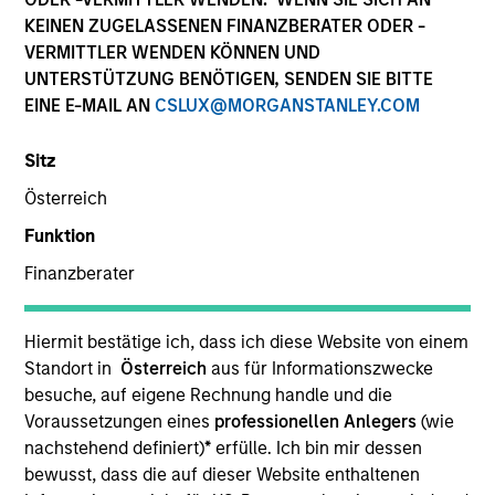
Die Wertentwicklung in der Vergangenheit ist kein
KEINEN ZUGELASSENEN FINANZBERATER ODER -
verlässlicher Indikator für die künftige Wertentwicklung.
VERMITTLER WENDEN KÖNNEN UND
Die Rendite kann infolge von Währungsschwankungen
UNTERSTÜTZUNG BENÖTIGEN, SENDEN SIE BITTE
steigen oder sinken. Alle Performanceangaben werden auf
EINE E-MAIL AN
CSLUX@MORGANSTANLEY.COM
Basis der Nettoinventarwerte (NIW) berechnet. Alle
Performance- und Index-Daten stammen von Morgan
Stanley Investment Management.
Sitz
Klicken Sie auf den Fondsnamen, um Informationen über
Österreich
die Renditen des Kalenderjahres zu erhalten.
Funktion
Finanzberater
Hiermit bestätige ich, dass ich diese Website von einem
Standort in
Österreich
aus für Informationszwecke
*Basiswährung des Fonds
besuche, auf eigene Rechnung handle und die
Dieses Material enthält Informationen über die Teilfonds
Voraussetzungen eines
professionellen Anlegers
(wie
von Morgan Stanley Investment Funds, einer in Luxemburg
nachstehend definiert)
*
erfülle. Ich bin mir dessen
ansässigen SICAV (Société d’Investissement à Capital
Variable). (die „Gesellschaft“), die im Großherzogtum
bewusst, dass die auf dieser Website enthaltenen