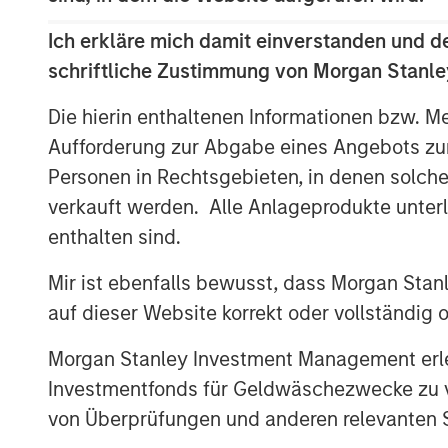
Through a nationwide team of technol
Ich erkläre mich damit einverstanden und d
ecosystem and a comprehensive suite 
schriftliche Zustimmung von Morgan Stanley
Company advises enterprises on telec
decisions, including supplier selectio
Die hierin enthaltenen Informationen bzw. M
Aufforderung zur Abgabe eines Angebots zu
Ashwin Krishnan, North America Head 
Personen in Rechtsgebieten, in denen solch
said “Morgan Stanley Private Credit i
verkauft werden. Alle Anlageprodukte unter
accelerated growth plans as it broaden
enthalten sind.
customers and partners. We look forw
Capital Partners and Carlyle AlpInves
Mir ist ebenfalls bewusst, dass Morgan Sta
acquisitions, invest in technology an
auf dieser Website korrekt oder vollständig
Bridgepointe’s operating capabilities.
Morgan Stanley Investment Management erle
About Charlesbank Capital Partners
Investmentfonds für Geldwäschezwecke zu ver
von Überprüfungen und anderen relevanten S
Founded in 1998, Charlesbank Capital 