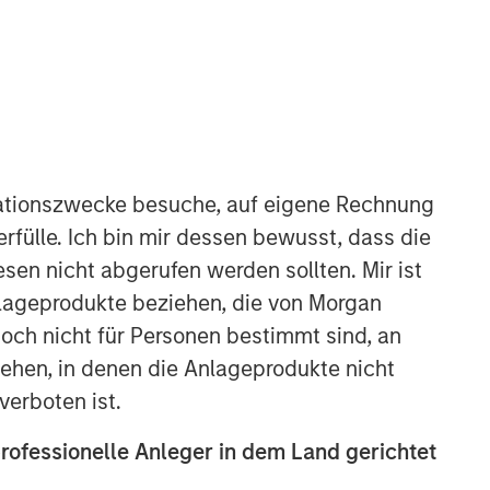
North America Private Credit
Integrated private credit platform
across Direct Lending and
ationszwecke besuche, auf eigene Rechnung
Opportunistic Credit strategies. Our
rfülle. Ich bin mir dessen bewusst, dass die
experienced team provides flexible,
sen nicht abgerufen werden sollten. Mir ist
patient, long-term capital to leading
owner-operated and private equity-
nlageprodukte beziehen, die von Morgan
backed businesses.
ch nicht für Personen bestimmt sind, an
hen, in denen die Anlageprodukte nicht
verboten ist.
professionelle Anleger in dem Land gerichtet