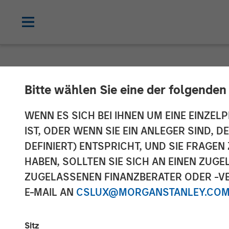
NEWSROOM
Bitte wählen Sie eine der folgenden
Morgan Stanle
WENN ES SICH BEI IHNEN UM EINE EINZELP
IST, ODER WENN SIE EIN ANLEGER SIND, 
Provides $875 
DEFINIERT) ENTSPRICHT, UND SIE FRAG
HABEN, SOLLTEN SIE SICH AN EINEN ZUG
Bridgepointe 
ZUGELASSENEN FINANZBERATER ODER -VE
E-MAIL AN
CSLUX@MORGANSTANLEY.CO
29 APRIL 2026
Sitz