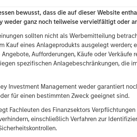
ogy strategists, a deep supplier
essen bewusst, dass die auf dieser Website entha
of lifecycle services, the
 weder ganz noch teilweise vervielfältigt oder 
om, cloud and IT infrastructure
n.
einungen sollten nicht als Werbemitteilung betrac
m Kauf eines Anlageprodukts ausgelegt werden; e
of Morgan Stanley Private Credit,
e Angebote, Aufforderungen, Käufe oder Verkäufe 
s pleased to support Bridgepointe’s
liegen spezifischen Anlagebeschränkungen, die i
s its capabilities to better serve
ard to partnering with Charlesbank
t as they pursue strategic
nley Investment Management weder garantiert noch
d talent, and further enhance
 oder für einen bestimmten Zweck geeignet sind.
”
gt Fachleuten des Finanzsektors Verpflichtungen
hindern, einschließlich Verfahren zur Identifizi
icherheitskontrollen.
Partners is a leading middle-