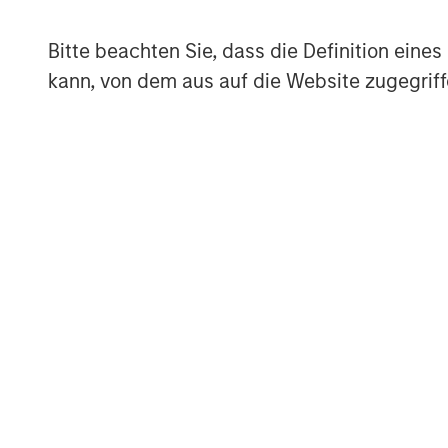
December 31, 2025. It has invested wi
managers and committed over $114 b
Bitte beachten Sie, dass die Definition ein
to private equity funds, secondary tra
kann, von dem aus auf die Website zugegriff
and co-investments. Carlyle AlpInve
New York, Amsterdam, Hong Kong, Lon
information, please visit
https://www.
About Morgan Stanley Private Credit
Morgan Stanley Private Credit, part 
Management, is a private credit plat
opportunistic private credit investm
Europe. The Morgan Stanley Private C
capital structure, including senior se
junior debt, structured equity and c
further information, please visit the w