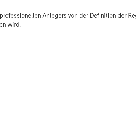
th over 380 private equity
illion across primary commitments
es professionellen Anlegers von der Definition de
nsactions, portfolio financings,
en wird.
st employs more than 290 people in
don, and Singapore. For more
carlyle.com/
of Morgan Stanley Investment
form focused on direct lending and
ent in North America and Western
redit team invests across the
cured term loans, unitranche loans,
ommon equity co-investments. For
ebsite: