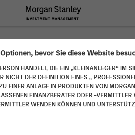
 Optionen, bevor Sie diese Website besu
y Investment Mana
ERSON HANDELT, DIE EIN „KLEINANLEGER“ IM SI
DER NICHT DER DEFINITION EINES „ PROFESSIO
Million Debt Financi
EN ZU EINER ANLAGE IN PRODUKTEN VON MORG
ELASSENEN FINANZBERATER ODER -VERMITTLER 
Technologies
RMITTLER WENDEN KÖNNEN UND UNTERSTÜTZUN
M