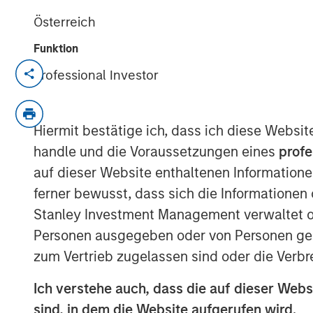
Österreich
Funktion
NEW YORK – April 29, 2026
Professional Investor
Morgan Stanley Investment Managem
managed by Morgan Stanley Private C
Hiermit bestätige ich, dass ich diese Websi
senior debt financing package for Br
handle und die Voraussetzungen eines
profe
(Bridgepointe or the Company), a lea
auf dieser Website enthaltenen Informatione
enablement services platform. The d
ferner bewusst, dass sich die Informatione
alongside the creation of a continuati
Stanley Investment Management verwaltet od
alongside an equity investment from 
Personen ausgegeben oder von Personen genu
Capital Partners and Bridgepointe 
zum Vertrieb zugelassen sind oder die Verbr
Bridgepointe, based in San Mateo, Cal
Ich verstehe auch, dass die auf dieser Webs
implement and manage IT strategies 
sind, in dem die Website aufgerufen wird.