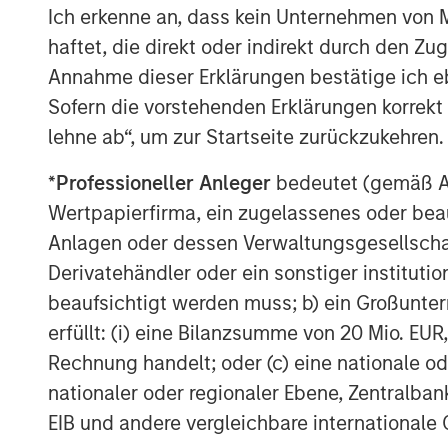
market private investment firm with a
Ich erkenne an, dass kein Unternehmen von
under management as of December 31
haftet, die direkt oder indirekt durch den Z
decades of experience and sector insi
Annahme dieser Erklärungen bestätige ich e
approach to investing across its tar
Sofern die vorstehenden Erklärungen korrekt s
services, healthcare, industrials and
lehne ab“, um zur Startseite zurückzukehren.
with talented management teams to h
*
Professioneller Anleger
bedeutet (gemäß Ausl
accelerate growth, with a focus on lo
Wertpapierfirma, ein zugelassenes oder beau
provides flexible capital through co
Anlagen oder dessen Verwaltungsgesellschaf
credit strategies. Charlesbank has of
Derivatehändler oder ein sonstiger institutio
more information, visit
https://www.c
beaufsichtigt werden muss; b) ein Großunt
Charlesbank on LinkedIn.
erfüllt: (i) eine Bilanzsumme von 20 Mio. EUR
About Carlyle AlpInvest
Rechnung handelt; oder (c) eine nationale od
nationaler oder regionaler Ebene, Zentralban
Carlyle AlpInvest is a leading global 
EIB und andere vergleichbare internationale
billion of assets under management a