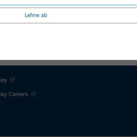
Managing Director
Lehne ab
ley
ley Careers