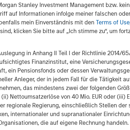
pproximately $21 billion of assets
 Morgan Stanley Investment Management bzw. kein
, 2025. Drawing on nearly three
ugriff auf Informationen infolge meiner falschen od
ghts, the firm takes a thematic
benfalls mein Einverständnis mit den
Terms of Use
get sectors: business and consumer
ind, klicken Sie bitte auf „Ich stimme zu“, um fortz
 technology. Charlesbank partners
elp businesses unlock value and
egung in Anhang II Teil I der Richtlinie 2014/65/EU
ng-term value creation. The firm
fsichtigtes Finanzinstitut, eine Versicherungsge
mplementary private equity and
t, ein Pensionsfonds oder dessen Verwaltungsges
fices in Boston and New York. For
neller Anleger, der in jedem Fall für die Tätigkeit
harlesbank.com/
or follow
ernehmen, das mindestens zwei der folgenden Gr
, (ii) Nettoumsatzerlöse von 40 Mio. EUR oder (iii) 
er regionale Regierung, einschließlich Stellen de
ken, internationaler und supranationaler Einrichtun
private equity investor with $102
 Organisationen, die auf eigene Rechnung handeln.
nd more than 700 investors as of