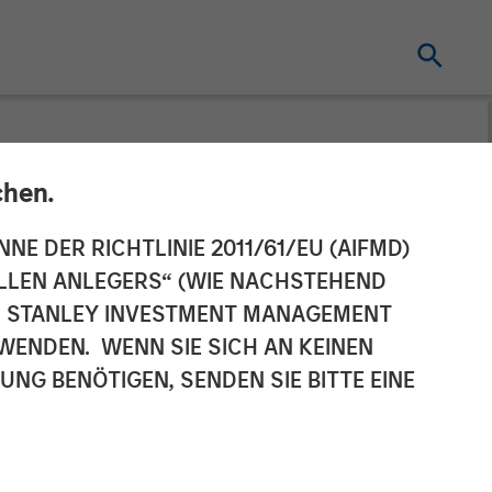
chen.
gement
NNE DER RICHTLINIE 2011/61/EU (AIFMD)
NELLEN ANLEGERS“ (WIE NACHSTEHEND
ng to
AN STANLEY INVESTMENT MANAGEMENT
WENDEN. WENN SIE SICH AN KEINEN
G BENÖTIGEN, SENDEN SIE BITTE EINE