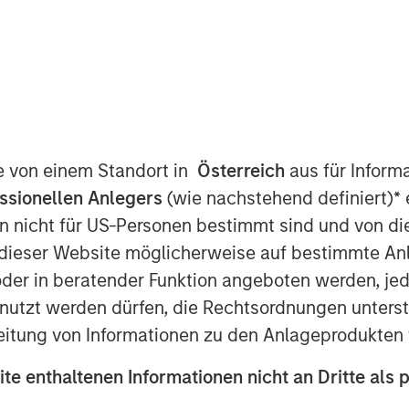
ent announced today that funds
redit have led an $875 million
te von einem Standort in
Österreich
aus für Inform
idgepointe Technologies
ssionellen Anlegers
(wie nachstehend definiert)
*
e
ding technology advisory and
n nicht für US-Personen bestimmt sind und von die
ebt financing was provided
n dieser Website möglicherweise auf bestimmte A
on vehicle led by Carlyle AlpInvest,
er in beratender Funktion angeboten werden, jedo
existing investor Charlesbank
tzt werden dürfen, die Rechtsordnungen unterste
management.
eitung von Informationen zu den Anlageprodukten 
ifornia, helps organizations plan,
ite enthaltenen Informationen nicht an Dritte als 
that drive business outcomes.