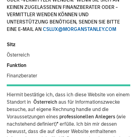
18 JULI 2022
KEINEN ZUGELASSENEN FINANZBERATER ODER -
VERMITTLER WENDEN KÖNNEN UND
UNTERSTÜTZUNG BENÖTIGEN, SENDEN SIE BITTE
EINE E-MAIL AN
CSLUX@MORGANSTANLEY.COM
LONDON
- Morgan Stanley Investment Management
Sitz
1
(MSIM) and iCapital
today announced an expansion of
Österreich
their US partnership to provide more banks and wealth
managers globally with access to a suite of private
Funktion
markets funds managed by MSIM.
Finanzberater
iCapital’s market-leading technology platform and
solutions have effectively and efficiently diminished the
Hiermit bestätige ich, dass ich diese Website von einem
historical barriers that wealth managers and their clients
Standort in
Österreich
aus für Informationszwecke
have faced when investing in private markets by
besuche, auf eigene Rechnung handle und die
automating the subscription, administration, operational
Voraussetzungen eines
professionellen Anlegers
(wie
and reporting processes for the life of the investment.
nachstehend definiert)
*
erfülle. Ich bin mir dessen
iCapital also provides a full suite of research, due
bewusst, dass die auf dieser Website enthaltenen
diligence and educational materials to advisors and