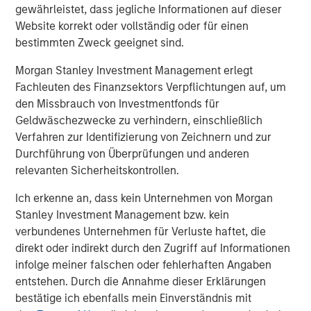
gewährleistet, dass jegliche Informationen auf dieser
About Morgan Stanley
Website korrekt oder vollständig oder für einen
Morgan Stanley (NYSE: MS) is a leading global financial
bestimmten Zweck geeignet sind.
services firm providing investment banking, securities,
Morgan Stanley Investment Management erlegt
wealth management and investment management
Fachleuten des Finanzsektors Verpflichtungen auf, um
services. With offices in more than 41 countries, the
den Missbrauch von Investmentfonds für
Firm's employees serve clients worldwide including
Geldwäschezwecke zu verhindern, einschließlich
corporations, governments, institutions and individuals.
Verfahren zur Identifizierung von Zeichnern und zur
For more information about Morgan Stanley, please visit
Durchführung von Überprüfungen und anderen
www.morganstanley.com.
relevanten Sicherheitskontrollen.
About Morgan Stanley Investment Management
Ich erkenne an, dass kein Unternehmen von Morgan
Morgan Stanley Investment Management, together with
Stanley Investment Management bzw. kein
its investment advisory affiliates, has approximately $1.4
verbundenes Unternehmen für Verluste haftet, die
trillion in assets under management or supervision as of
direkt oder indirekt durch den Zugriff auf Informationen
March 31, 2021. Morgan Stanley Investment Management
infolge meiner falschen oder fehlerhaften Angaben
strives to provide outstanding long-term investment
entstehen. Durch die Annahme dieser Erklärungen
performance, service and a comprehensive suite of
bestätige ich ebenfalls mein Einverständnis mit