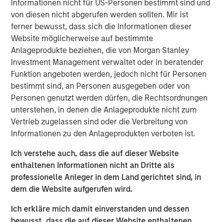
Informationen nicht für US-Personen bestimmt sind und
investors.
von diesen nicht abgerufen werden sollten. Mir ist
ferner bewusst, dass sich die Informationen dieser
Morgan Stanley is a long-standing strategic investor and
Website möglicherweise auf bestimmte
partner of iCapital, and this development is a testament
Anlageprodukte beziehen, die von Morgan Stanley
to the success of the relationship. It follows an existing
Investment Management verwaltet oder in beratender
strategic relationship through Morgan Stanley Wealth
Funktion angeboten werden, jedoch nicht für Personen
Management in the US, for which iCapital provides
bestimmt sind, an Personen ausgegeben oder von
alternative investment feeder fund services.
Personen genutzt werden dürfen, die Rechtsordnungen
Jacques Chappuis, Global Head of Distribution and Co-
unterstehen, in denen die Anlageprodukte nicht zum
Head of the Solutions and Multi-Asset Group at MSIM,
Vertrieb zugelassen sind oder die Verbreitung von
said: “This is a new chapter in Morgan Stanley’s
Informationen zu den Anlageprodukten verboten ist.
partnership with iCapital. While our private markets funds
Ich verstehe auch, dass die auf dieser Website
have typically been restricted to institutional investors,
enthaltenen Informationen nicht an Dritte als
we are excited to be able to expand the client base
professionelle Anleger in dem Land gerichtet sind, in
accessing our industry leading Private Markets funds and
dem die Website aufgerufen wird.
help High Net Worth Investors across the globe further
diversify their investment portfolios.”
Ich erkläre mich damit einverstanden und dessen
bewusst, dass die auf dieser Website enthaltenen