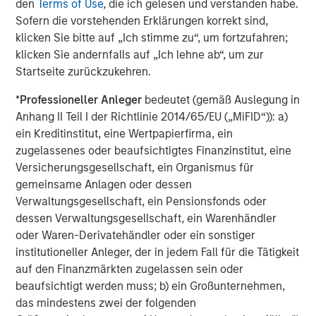
investment management solutions to a diverse client
den
Terms of Use
, die ich gelesen und verstanden habe.
base, which includes governments, institutions,
Sofern die vorstehenden Erklärungen korrekt sind,
corporations and individuals worldwide. The combination
klicken Sie bitte auf „Ich stimme zu“, um fortzufahren;
with Eaton Vance allows the firm to bring even more
klicken Sie andernfalls auf „Ich lehne ab“, um zur
value to clients through many high quality,
Startseite zurückzukehren.
complementary investment offerings, delivered with an
*
Professioneller Anleger
bedeutet (gemäß Auslegung in
unwavering commitment to client service. Professionals
Anhang II Teil I der Richtlinie 2014/65/EU („MiFID“)): a)
across the globe draw upon these capabilities to develop
ein Kreditinstitut, eine Wertpapierfirma, ein
strategies that address a wide range of investors’ needs
zugelassenes oder beaufsichtigtes Finanzinstitut, eine
across the public and private markets.
Versicherungsgesellschaft, ein Organismus für
About iCapital
gemeinsame Anlagen oder dessen
Verwaltungsgesellschaft, ein Pensionsfonds oder
Founded in 2013 in NYC, iCapital is the leading global
dessen Verwaltungsgesellschaft, ein Warenhändler
fintech company powering the world’s alternative
oder Waren-Derivatehändler oder ein sonstiger
investment marketplace. It has transformed the way the
institutioneller Anleger, der in jedem Fall für die Tätigkeit
wealth management, banking, and asset management
auf den Finanzmärkten zugelassen sein oder
industries facilitate access to private markets
beaufsichtigt werden muss; b) ein Großunternehmen,
investments for their high-net-worth clients by providing
das mindestens zwei der folgenden
intuitive, end-to-end technology and service solutions.