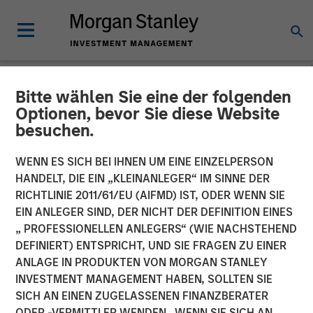
Bitte wählen Sie eine der folgenden
NEWSROOM
Optionen, bevor Sie diese Website
besuchen.
Morgan Stanley Investment
Management and iCapital
WENN ES SICH BEI IHNEN UM EINE EINZELPERSON
HANDELT, DIE EIN „KLEINANLEGER“ IM SINNE DER
expand partnership to
RICHTLINIE 2011/61/EU (AIFMD) IST, ODER WENN SIE
EIN ANLEGER SIND, DER NICHT DER DEFINITION EINES
provide Wealth Managers
„ PROFESSIONELLEN ANLEGERS“ (WIE NACHSTEHEND
globally with access to
DEFINIERT) ENTSPRICHT, UND SIE FRAGEN ZU EINER
ANLAGE IN PRODUKTEN VON MORGAN STANLEY
Private Markets Funds
INVESTMENT MANAGEMENT HABEN, SOLLTEN SIE
SICH AN EINEN ZUGELASSENEN FINANZBERATER
ODER -VERMITTLER WENDEN. WENN SIE SICH AN