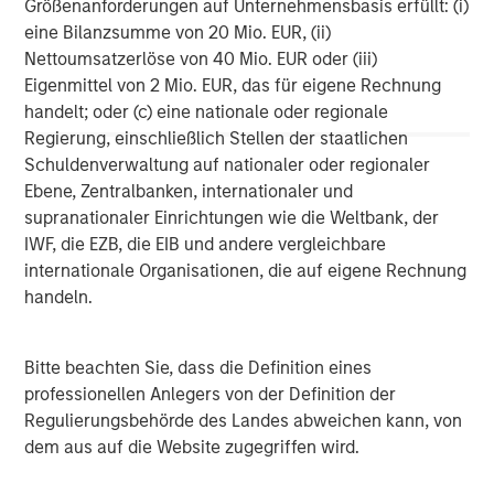
Größenanforderungen auf Unternehmensbasis erfüllt: (i)
Wealth management firms use iCapital’s solutions to
eine Bilanzsumme von 20 Mio. EUR, (ii)
provide clients with quality funds at lower minimums and
Nettoumsatzerlöse von 40 Mio. EUR oder (iii)
simplified digital workflows. Asset managers, RIAs, and
Eigenmittel von 2 Mio. EUR, das für eigene Rechnung
banks leverage iCapital’s technology to streamline and
handelt; oder (c) eine nationale oder regionale
scale their alternative investments operational
Regierung, einschließlich Stellen der staatlichen
infrastructure. Additionally, the iCapital ‘flagship’ platform
Schuldenverwaltung auf nationaler oder regionaler
offers wealth advisors and their high-net-worth clients
Ebene, Zentralbanken, internationaler und
access to a curated menu of private equity, private credit,
supranationaler Einrichtungen wie die Weltbank, der
hedge funds, structured notes, and other alternative
IWF, die EZB, die EIB und andere vergleichbare
investments to help meet their investing needs for return
internationale Organisationen, die auf eigene Rechnung
and diversification. iCapital’s research and diligence team
handeln.
offers robust analysis alongside the firm’s extensive suite
of advisor education, compliance, portfolio management,
and portfolio analytics tools and services. iCapital has
Bitte beachten Sie, dass die Definition eines
been recognized on the Forbes FinTech 50 list in each
professionellen Anlegers von der Definition der
year 2018 through 2002, the Forbes America’s Best
Regulierungsbehörde des Landes abweichen kann, von
Startup Employers in 2021 and 2022, and MMI/Barron’s
dem aus auf die Website zugegriffen wird.
Industry Awards as Solutions Provider of the Year in 2020