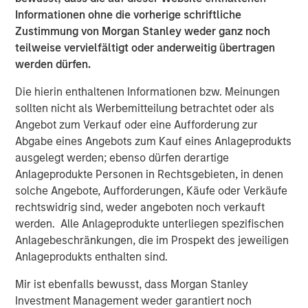
Private markets investments have the potential to
Informationen ohne die vorherige schriftliche
generate higher returns and provide diversification
Zustimmung von Morgan Stanley weder ganz noch
benefits to investors as they seek to access relatively
teilweise vervielfältigt oder anderweitig übertragen
untapped opportunities. Historically reserved to
werden dürfen.
institutional investors, their increased accessibility allows
banks and wealth managers to gain exposure to high-
Die hierin enthaltenen Informationen bzw. Meinungen
growth alternative asset classes such as private equity
sollten nicht als Werbemitteilung betrachtet oder als
and private credit.
Angebot zum Verkauf oder eine Aufforderung zur
Abgabe eines Angebots zum Kauf eines Anlageprodukts
“Wealth managers are increasingly looking to alternative
ausgelegt werden; ebenso dürfen derartige
investments as another way to try and help their clients
Anlageprodukte Personen in Rechtsgebieten, in denen
improve their financial outcomes,” said Marco Bizzozero,
solche Angebote, Aufforderungen, Käufe oder Verkäufe
Head of International at iCapital. “We are extremely
rechtswidrig sind, weder angeboten noch verkauft
pleased to further strengthen our long-standing
werden. Alle Anlageprodukte unterliegen spezifischen
relationship with Morgan Stanley. The expansion of this
Anlagebeschränkungen, die im Prospekt des jeweiligen
successful partnership now offers access to the growth
Anlageprodukts enthalten sind.
and diversification potential that premier private markets
investment opportunities can provide to advisors and
Mir ist ebenfalls bewusst, dass Morgan Stanley
their HNW clients globally.”
Investment Management weder garantiert noch