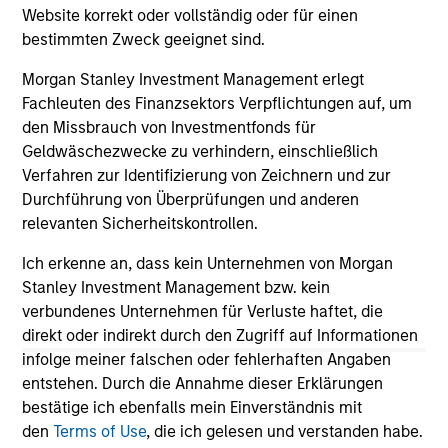
inf
Website korrekt oder vollständig oder für einen
un
bestimmten Zweck geeignet sind.
04-MAR-2026
29
Morgan Stanley Investment Management erlegt
Fachleuten des Finanzsektors Verpflichtungen auf, um
den Missbrauch von Investmentfonds für
Geldwäschezwecke zu verhindern, einschließlich
Verfahren zur Identifizierung von Zeichnern und zur
Durchführung von Überprüfungen und anderen
relevanten Sicherheitskontrollen.
May not represent all Team Members.
Ich erkenne an, dass kein Unternehmen von Morgan
The information on this page is for informational
Stanley Investment Management bzw. kein
purposes only. The information contained herein does
not constitute and should not be construed as an
verbundenes Unternehmen für Verluste haftet, die
offering of advisory services or an offer to sell or a
direkt oder indirekt durch den Zugriff auf Informationen
solicitation of an offer to buy any securities in any
infolge meiner falschen oder fehlerhaften Angaben
jurisdiction in which such offer or solicitation,
entstehen. Durch die Annahme dieser Erklärungen
purchase or sale would be unlawful under the
securities, insurance or other laws of such jurisdiction.
bestätige ich ebenfalls mein Einverständnis mit
den
Terms of Use
, die ich gelesen und verstanden habe.
All investing involves risks, including a loss of principal.