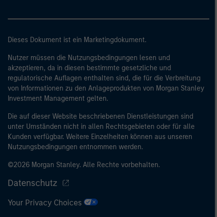
eine Bilanzsumme von 20 Mio. EUR, (ii)
Nettoumsatzerlöse von 40 Mio. EUR oder (iii)
Eigenmittel von 2 Mio. EUR, das für eigene Rechnung
handelt; oder (c) eine nationale oder regionale
Dieses Dokument ist ein Marketingdokument.
Regierung, einschließlich Stellen der staatlichen
Nutzer müssen die Nutzungsbedingungen lesen und
Schuldenverwaltung auf nationaler oder regionaler
akzeptieren, da in diesen bestimmte gesetzliche und
Ebene, Zentralbanken, internationaler und
regulatorische Auflagen enthalten sind, die für die Verbreitung
supranationaler Einrichtungen wie die Weltbank, der
von Informationen zu den Anlageprodukten von Morgan Stanley
IWF, die EZB, die EIB und andere vergleichbare
Investment Management gelten.
internationale Organisationen, die auf eigene Rechnung
Die auf dieser Website beschriebenen Dienstleistungen sind
handeln.
unter Umständen nicht in allen Rechtsgebieten oder für alle
Kunden verfügbar. Weitere Einzelheiten können aus unseren
Nutzungsbedingungen entnommen werden.
Bitte beachten Sie, dass die Definition eines
professionellen Anlegers von der Definition der
©2026 Morgan Stanley. Alle Rechte vorbehalten.
Regulierungsbehörde des Landes abweichen kann, von
Datenschutz
dem aus auf die Website zugegriffen wird.
Your Privacy Choices