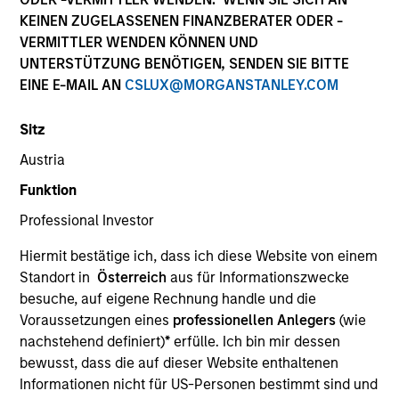
KEINEN ZUGELASSENEN FINANZBERATER ODER -
VERMITTLER WENDEN KÖNNEN UND
UNTERSTÜTZUNG BENÖTIGEN, SENDEN SIE BITTE
EINE E-MAIL AN
CSLUX@MORGANSTANLEY.COM
Sitz
Austria
Funktion
YEARS OF INDUSTRY EXPERIENCE
Professional Investor
15
Years
Hiermit bestätige ich, dass ich diese Website von einem
TEAM
Standort in
Österreich
aus für Informationszwecke
besuche, auf eigene Rechnung handle und die
Morgan Stanley Capital Partners
Voraussetzungen eines
professionellen Anlegers
(wie
nachstehend definiert)
*
erfülle. Ich bin mir dessen
bewusst, dass die auf dieser Website enthaltenen
Patrick Whitehead is a Managing Director of
Informationen nicht für US-Personen bestimmt sind und