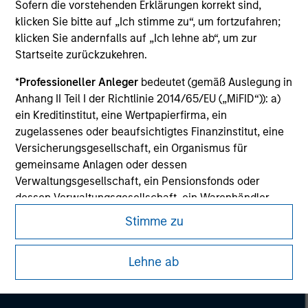
Sofern die vorstehenden Erklärungen korrekt sind,
klicken Sie bitte auf „Ich stimme zu“, um fortzufahren;
Please refer to the strategy detail page for important
information on the strategy, including additional risk
klicken Sie andernfalls auf „Ich lehne ab“, um zur
considerations.
Startseite zurückzukehren.
*
Professioneller Anleger
bedeutet (gemäß Auslegung in
Anhang II Teil I der Richtlinie 2014/65/EU („MiFID“)): a)
ein Kreditinstitut, eine Wertpapierfirma, ein
zugelassenes oder beaufsichtigtes Finanzinstitut, eine
Versicherungsgesellschaft, ein Organismus für
gemeinsame Anlagen oder dessen
Verwaltungsgesellschaft, ein Pensionsfonds oder
dessen Verwaltungsgesellschaft, ein Warenhändler
oder Waren-Derivatehändler oder ein sonstiger
Stimme zu
institutioneller Anleger, der in jedem Fall für die Tätigkeit
auf den Finanzmärkten zugelassen sein oder
Morgan Stanley
Lehne ab
beaufsichtigt werden muss; b) ein Großunternehmen,
Morgan Stanley Careers
das mindestens zwei der folgenden
Größenanforderungen auf Unternehmensbasis erfüllt: (i)