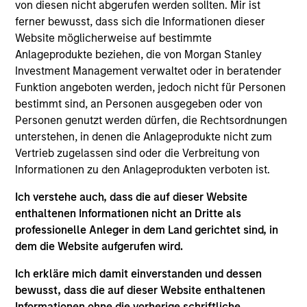
Morgan Stanley and is based in New York. Patrick
von diesen nicht abgerufen werden sollten. Mir ist
joined Morgan Stanley Capital Partners (MSCP) in
ferner bewusst, dass sich die Informationen dieser
2019. Prior to joining Morgan Stanley, Patrick was a
Website möglicherweise auf bestimmte
Principal of The Boston Consulting Group (2014-
Anlageprodukte beziehen, die von Morgan Stanley
2019) where he focused on operational strategy
Investment Management verwaltet oder in beratender
and transformation. Prior to BCG, Patrick was a
Funktion angeboten werden, jedoch nicht für Personen
Senior Analyst with Analysis Group (2009-2012). He
bestimmt sind, an Personen ausgegeben oder von
currently serves on the board of directors of Allstar
Personen genutzt werden dürfen, die Rechtsordnungen
Holdings, AWT Labels & Packaging, Security 101,
unterstehen, in denen die Anlageprodukte nicht zum
and Thermogenics, and previously served on the
Vertrieb zugelassen sind oder die Verbreitung von
board of Clarity Software Solutions and Sila Heating
Informationen zu den Anlageprodukten verboten ist.
& Air Conditioning. Patrick graduated, magna cum
Ich verstehe auch, dass die auf dieser Website
laude, from Carleton College and received an MBA
enthaltenen Informationen nicht an Dritte als
with Distinction from Columbia Business School.
professionelle Anleger in dem Land gerichtet sind, in
dem die Website aufgerufen wird.
Ich erkläre mich damit einverstanden und dessen
Team Insights
bewusst, dass die auf dieser Website enthaltenen
Informationen ohne die vorherige schriftliche