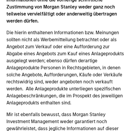
Zustimmung von Morgan Stanley weder ganz noch
teilweise vervielfältigt oder anderweitig übertragen
werden dürfen.
Die hierin enthaltenen Informationen bzw. Meinungen
sollten nicht als Werbemitteilung betrachtet oder als
Angebot zum Verkauf oder eine Aufforderung zur
Abgabe eines Angebots zum Kauf eines Anlageprodukts
ausgelegt werden; ebenso dürfen derartige
Anlageprodukte Personen in Rechtsgebieten, in denen
QUARTERLY
AR
solche Angebote, Aufforderungen, Käufe oder Verkäufe
Private Markets Perspectives Q1
Ha
rechtswidrig sind, weder angeboten noch verkauft
Webinar
Ke
werden. Alle Anlageprodukte unterliegen spezifischen
Ma
Anlagebeschränkungen, die im Prospekt des jeweiligen
In this quarter’s webinar, our investment
A 
Anlageprodukts enthalten sind.
leaders provided a summary of the private
cre
markets’ investment environment, a deep dive
pri
Mir ist ebenfalls bewusst, dass Morgan Stanley
into the entry opportunity in private real estate,
It 
Investment Management weder garantiert noch
and an in-depth review of private equity.
env
gewährleistet, dass jegliche Informationen auf dieser