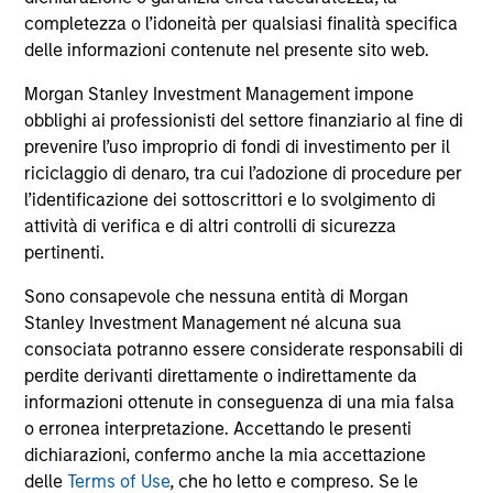
comprendono le commissioni e gli oneri relativi
all’emissione e al rimborso delle azioni. La fonte di tutti i
completezza o l’idoneità per qualsiasi finalità specifica
dati relativi alle performance e agli indici è Morgan Stanley
delle informazioni contenute nel presente sito web.
Investment Management Limited (“MSIM Ltd”).
Morgan Stanley Investment Management impone
Il valore degli investimenti e i proventi da essi derivanti
obblighi ai professionisti del settore finanziario al fine di
possono aumentare come diminuire e un investitore può
non
prevenire l’uso improprio di fondi di investimento per il
riciclaggio di denaro, tra cui l’adozione di procedure per
recuperare l'importo investito.
l’identificazione dei sottoscrittori e lo svolgimento di
I dati di performance per i comparti con track record
attività di verifica e di altri controlli di sicurezza
inferiore a un anno non sono illustrati. Le performance sono
pertinenti.
calcolate al netto delle commissioni. I dati di performance
da inizio anno non sono annualizzati. Le performance di
Sono consapevole che nessuna entità di Morgan
altre classi di azioni, se disponibili, potrebbero essere
Stanley Investment Management né alcuna sua
diverse. Prima di investire si consiglia di valutare
attentamente gli obiettivi d’investimento, i rischi, le
consociata potranno essere considerate responsabili di
commissioni e le spese del comparto.
perdite derivanti direttamente o indirettamente da
informazioni ottenute in conseguenza di una mia falsa
Il ricorso alla leva aumenta i rischi: una variazione
relativamente contenuta nel valore di un investimento può
o erronea interpretazione. Accettando le presenti
determinare una variazione molto più elevata, sia in senso
dichiarazioni, confermo anche la mia accettazione
positivo che negativo, nel valore di quell’investimento e, di
delle
Terms of Use
, che ho letto e compreso. Se le
conseguenza, nel valore del Comparto.