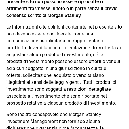
presente sito non possono essere riprodotte o
supplementari per Hong Kong” (“Additional Information for
altrimenti trasmesse in toto o in parte senza il previo
Hong Kong Investors”) all’interno del Prospetto riguarda
consenso scritto di Morgan Stanley.
specificamente gli investitori di Hong Kong. Copie gratuite
in lingua tedesca del Prospetto Informativo, del
documento contenente informazioni chiave per gli
Le informazioni o le opinioni contenute nel presente sito
investitori (KID o KIID), dello statuto e delle relazioni
non devono essere considerate come una
annuali e semestrali e ulteriori informazioni possono
comunicazione pubblicitaria né rappresentano
essere ottenute dal rappresentante in Svizzera. Il
un’offerta di vendita o una sollecitazione di un’offerta ad
rappresentante in Svizzera è Carnegie Fund Services S.A.,
11, rue du Général-Dufour, 1204 Ginevra. L’agente pagatore
acquistare alcun prodotto d’investimento, né tali
in Svizzera è Banque Cantonale de Genève, 17, quai de l’Ile,
prodotti d’investimento possono essere offerti o venduti
1204 Ginevra.
ad alcun soggetto in una giurisdizione in cui tale
Se la società di gestione del Comparto in questione decide
offerta, sollecitazione, acquisto o vendita siano
di cessare l’accordo di commercializzazione del Comparto
illegittimi ai sensi delle leggi vigenti. Tutti i prodotti di
in un Paese del SEE in cui esso è registrato per la vendita,
investimento sono soggetti a restrizioni dettagliate
lo farà nel rispetto delle norme OICVM.
associate all’investimento che sono riportate nel
Per i termini e le definizioni riguardanti il comparto si
prospetto relativo a ciascun prodotto di investimento.
rinvia alla pagina del
Glossario
.
Sono inoltre consapevole che Morgan Stanley
Tutti i dati di performance sono calcolati in base al valore
Investment Management non fornisce alcuna
del patrimonio netto (NAV), al netto delle spese, e non
dichiarazione o garanzia circa l’accuratezza, la