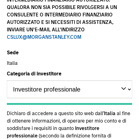
performance sono calcolati in base al valore del
QUALORA NON SIA POSSIBILE RIVOLGERSI A UN
patrimonio netto (NAV), al netto delle spese, e non
CONSULENTE O INTERMEDIARIO FINANZIARIO
comprendono le commissioni e gli oneri relativi
AUTORIZZATO E SI NECESSITI DI ASSISTENZA,
all’emissione e al rimborso delle quote. Tutti i dati relativi
alle performance e agli indici sono tratti da Morgan
INVIARE UN’E-MAIL ALL’INDIRIZZO
Stanley Investment Management.
CSLUX@MORGANSTANLEY.COM
Fare clic sul nome del Comparto per informazioni sui
Rendimenti nell’anno solare.
Sede
Italia
Categoria di investitore
*Devise de référence du fonds
Il presente materiale contiene informazioni relative ai
Comparti di Morgan Stanley Investment Funds, una
Dichiaro di accedere a questo sito web dall’
Italia
al fine
società di investimento a capitale variabile di diritto
di ottenere informazioni, di operare per mio conto e di
lussemburghese. (la “Società”) è registrata nel
soddisfare i requisiti in quanto
Investitore
Granducato di Lussemburgo come organismo
professionale
(secondo la definizione fornita di
d’investimento collettivo ai sensi della Parte 1 della Legge