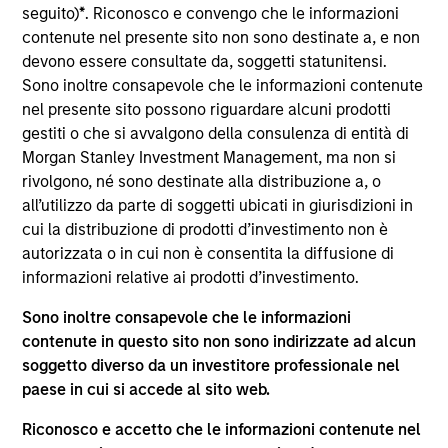
del 17 dicembre 2010 e successive modifiche. La Società è
seguito)
*
. Riconosco e convengo che le informazioni
un organismo d’investimento collettivo in valori mobiliari
contenute nel presente sito non sono destinate a, e non
(“OICVM”).
devono essere consultate da, soggetti statunitensi.
Prima dell’adesione ai comparti, le richieste di
Sono inoltre consapevole che le informazioni contenute
partecipazione non devono essere presentate senza aver
nel presente sito possono riguardare alcuni prodotti
consultato l’ultima versione del Prospetto Informativo, del
gestiti o che si avvalgono della consulenza di entità di
documento contenente informazioni chiave (“KID”) o del
Morgan Stanley Investment Management, ma non si
documento contenente informazioni chiave per gli
investitori (“KIID”), della relazione annuale e della
rivolgono, né sono destinate alla distribuzione a, o
relazione semestrale (“Documenti di offerta”) o altri
all’utilizzo da parte di soggetti ubicati in giurisdizioni in
documenti disponibili sul sito
cui la distribuzione di prodotti d’investimento non è
https://www.morganstanley.com/im/msinvf/index.html
o
autorizzata o in cui non è consentita la diffusione di
a titolo gratuito presso la Sede legale all’indirizzo
informazioni relative ai prodotti d’investimento.
European Bank and Business Centre, 6B route de Trèves,
L-2633 Senningerberg, R.C.S. Lussemburgo B 29 192.
Sono inoltre consapevole che le informazioni
Le informazioni relative agli aspetti di sostenibilità del
contenute in questo sito non sono indirizzate ad alcun
Comparto e una sintesi dei diritti degli investitori sono
soggetto diverso da un investitore professionale nel
disponibili sul sito web sopra indicato.
paese in cui si accede al sito web.
Inoltre, gli investitori italiani sono invitati a prendere
visione del “Modulo completo di sottoscrizione” (Extended
Riconosco e accetto che le informazioni contenute nel
Application Form), mentre la sezione “Informazioni