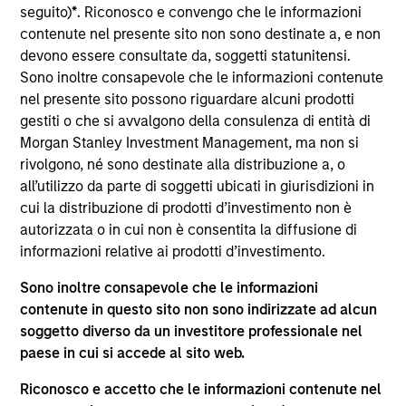
del 17 dicembre 2010 e successive modifiche. La Società è
seguito)
*
. Riconosco e convengo che le informazioni
un organismo d’investimento collettivo in valori mobiliari
contenute nel presente sito non sono destinate a, e non
(“OICVM”).
devono essere consultate da, soggetti statunitensi.
Prima dell’adesione ai comparti, le richieste di
Sono inoltre consapevole che le informazioni contenute
partecipazione non devono essere presentate senza aver
nel presente sito possono riguardare alcuni prodotti
consultato l’ultima versione del Prospetto Informativo, del
gestiti o che si avvalgono della consulenza di entità di
documento contenente informazioni chiave (“KID”) o del
Morgan Stanley Investment Management, ma non si
documento contenente informazioni chiave per gli
investitori (“KIID”), della relazione annuale e della
rivolgono, né sono destinate alla distribuzione a, o
relazione semestrale (“Documenti di offerta”) o altri
all’utilizzo da parte di soggetti ubicati in giurisdizioni in
documenti disponibili sul sito
cui la distribuzione di prodotti d’investimento non è
https://www.morganstanley.com/im/msinvf/index.html
o
autorizzata o in cui non è consentita la diffusione di
a titolo gratuito presso la Sede legale all’indirizzo
informazioni relative ai prodotti d’investimento.
European Bank and Business Centre, 6B route de Trèves,
L-2633 Senningerberg, R.C.S. Lussemburgo B 29 192.
Sono inoltre consapevole che le informazioni
Le informazioni relative agli aspetti di sostenibilità del
contenute in questo sito non sono indirizzate ad alcun
Comparto e una sintesi dei diritti degli investitori sono
soggetto diverso da un investitore professionale nel
disponibili sul sito web sopra indicato.
paese in cui si accede al sito web.
Inoltre, gli investitori italiani sono invitati a prendere
visione del “Modulo completo di sottoscrizione” (Extended
Riconosco e accetto che le informazioni contenute nel
Application Form), mentre la sezione “Informazioni