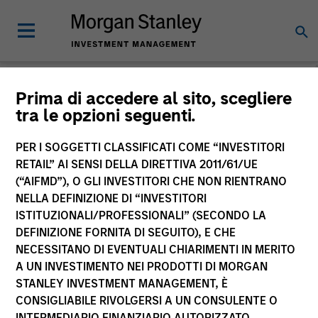
Morgan Stanley
Prima di accedere al sito, scegliere
tra le opzioni seguenti.
Investment Funds
PER I SOGGETTI CLASSIFICATI COME “INVESTITORI
RETAIL” AI SENSI DELLA DIRETTIVA 2011/61/UE
(“AIFMD”), O GLI INVESTITORI CHE NON RIENTRANO
NELLA DEFINIZIONE DI “INVESTITORI
ISTITUZIONALI/PROFESSIONALI” (SECONDO LA
DEFINIZIONE FORNITA DI SEGUITO), E CHE
NECESSITANO DI EVENTUALI CHIARIMENTI IN MERITO
La presente comunicazione ha carattere promozionale.
A UN INVESTIMENTO NEI PRODOTTI DI MORGAN
STANLEY INVESTMENT MANAGEMENT, È
La performance passata non è un indicatore affidabile dei
CONSIGLIABILE RIVOLGERSI A UN CONSULENTE O
risultati futuri. I rendimenti possono aumentare o diminuire
per effetto delle oscillazioni valutarie. Tutti i dati di
INTERMEDIARIO FINANZIARIO AUTORIZZATO.