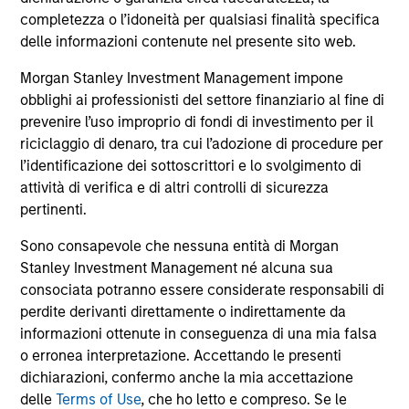
comprendono le commissioni e gli oneri relativi
all’emissione e al rimborso delle azioni. La fonte di tutti i
completezza o l’idoneità per qualsiasi finalità specifica
dati relativi alle performance e agli indici è Morgan Stanley
delle informazioni contenute nel presente sito web.
Investment Management Limited (“MSIM Ltd”).
Morgan Stanley Investment Management impone
Il valore degli investimenti e i proventi da essi derivanti
obblighi ai professionisti del settore finanziario al fine di
possono aumentare come diminuire e un investitore può
non
prevenire l’uso improprio di fondi di investimento per il
riciclaggio di denaro, tra cui l’adozione di procedure per
recuperare l'importo investito.
l’identificazione dei sottoscrittori e lo svolgimento di
I dati di performance per i comparti con track record
attività di verifica e di altri controlli di sicurezza
inferiore a un anno non sono illustrati. Le performance sono
pertinenti.
calcolate al netto delle commissioni. I dati di performance
da inizio anno non sono annualizzati. Le performance di
Sono consapevole che nessuna entità di Morgan
altre classi di azioni, se disponibili, potrebbero essere
Stanley Investment Management né alcuna sua
diverse. Prima di investire si consiglia di valutare
attentamente gli obiettivi d’investimento, i rischi, le
consociata potranno essere considerate responsabili di
commissioni e le spese del comparto.
perdite derivanti direttamente o indirettamente da
informazioni ottenute in conseguenza di una mia falsa
Il ricorso alla leva aumenta i rischi: una variazione
relativamente contenuta nel valore di un investimento può
o erronea interpretazione. Accettando le presenti
determinare una variazione molto più elevata, sia in senso
dichiarazioni, confermo anche la mia accettazione
positivo che negativo, nel valore di quell’investimento e, di
delle
Terms of Use
, che ho letto e compreso. Se le
conseguenza, nel valore del Comparto.