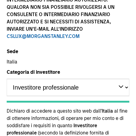
performance sono calcolati in base al valore del
QUALORA NON SIA POSSIBILE RIVOLGERSI A UN
patrimonio netto (NAV), al netto delle spese, e non
CONSULENTE O INTERMEDIARIO FINANZIARIO
comprendono le commissioni e gli oneri relativi
AUTORIZZATO E SI NECESSITI DI ASSISTENZA,
all’emissione e al rimborso delle quote. Tutti i dati relativi
alle performance e agli indici sono tratti da Morgan
INVIARE UN’E-MAIL ALL’INDIRIZZO
Stanley Investment Management.
CSLUX@MORGANSTANLEY.COM
Fare clic sul nome del Comparto per informazioni sui
Rendimenti nell’anno solare.
Sede
Italia
Categoria di investitore
*Devise de référence du fonds
Il presente materiale contiene informazioni relative ai
Comparti di Morgan Stanley Investment Funds, una
Dichiaro di accedere a questo sito web dall’
Italia
al fine
società di investimento a capitale variabile di diritto
di ottenere informazioni, di operare per mio conto e di
lussemburghese. (la “Società”) è registrata nel
soddisfare i requisiti in quanto
Investitore
Granducato di Lussemburgo come organismo
professionale
(secondo la definizione fornita di
d’investimento collettivo ai sensi della Parte 1 della Legge