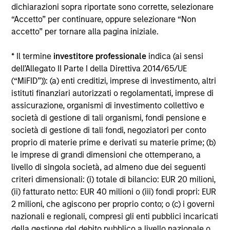
dichiarazioni sopra riportate sono corrette, selezionare
Alcuni documenti disponibili in questo sito possono
“Accetto” per continuare, oppure selezionare “Non
riguardare più comparti della gamma Morgan Stanley
accetto” per tornare alla pagina iniziale.
Investment Funds. Si fa presente che non tutti i comparti
sono disponibili in tutte le giurisdizioni e che i comparti non
sono disponibili per le persone residenti nelle giurisdizioni
* Il termine
investitore professionale
indica (ai sensi
in cui tale distribuzione o disponibilità sia contraria alle
dell’Allegato II Parte I della Direttiva 2014/65/UE
leggi o ai regolamenti locali.
(“MiFID”)): (a) enti creditizi, imprese di investimento, altri
Più alta è la categoria (1-7), maggiore è il potenziale di
istituti finanziari autorizzati o regolamentati, imprese di
rendimento, ma anche il rischio di perdere l’investimento.
assicurazione, organismi di investimento collettivo e
La categoria 1 non indica un investimento privo di rischio. Si
società di gestione di tali organismi, fondi pensione e
rimanda al Documento contenente informazioni chiave per
società di gestione di tali fondi, negoziatori per conto
gli investitori (KIID), nella sezione Risorse, per il rating di
rischio specifico per le classi di azioni e le avvertenze.
proprio di materie prime e derivati su materie prime; (b)
le imprese di grandi dimensioni che ottemperano, a
1
Il Morningstar Rating™,
o “star rating” viene calcolato per i
livello di singola società, ad almeno due dei seguenti
prodotti gestiti (inclusi fondi comuni, sottoconti di rendite
criteri dimensionali: (i) totale di bilancio: EUR 20 milioni,
variabili e polizze vita variabili, exchange-traded fund, fondi
(ii) fatturato netto: EUR 40 milioni o (iii) fondi propri: EUR
chiusi e conti separati) con uno storico minimo di tre anni.
Gli exchange-traded fund e i fondi comuni aperti sono
2 milioni, che agiscono per proprio conto; o (c) i governi
considerati come un’unica categoria a fini comparativi. Il
nazionali e regionali, compresi gli enti pubblici incaricati
rating viene calcolato sulla base di una misura del
della gestione del debito pubblico a livello nazionale o