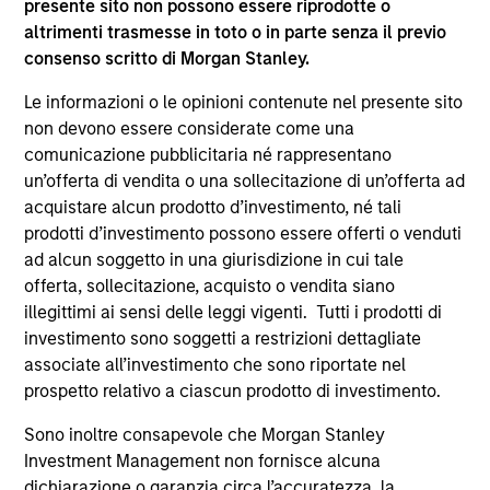
presente sito non possono essere riprodotte o
supplementari per Hong Kong” (“Additional Information for
altrimenti trasmesse in toto o in parte senza il previo
Hong Kong Investors”) all’interno del Prospetto riguarda
consenso scritto di Morgan Stanley.
specificamente gli investitori di Hong Kong. Copie gratuite
in lingua tedesca del Prospetto Informativo, del
documento contenente informazioni chiave per gli
Le informazioni o le opinioni contenute nel presente sito
investitori (KID o KIID), dello statuto e delle relazioni
non devono essere considerate come una
annuali e semestrali e ulteriori informazioni possono
comunicazione pubblicitaria né rappresentano
essere ottenute dal rappresentante in Svizzera. Il
un’offerta di vendita o una sollecitazione di un’offerta ad
rappresentante in Svizzera è Carnegie Fund Services S.A.,
11, rue du Général-Dufour, 1204 Ginevra. L’agente pagatore
acquistare alcun prodotto d’investimento, né tali
in Svizzera è Banque Cantonale de Genève, 17, quai de l’Ile,
prodotti d’investimento possono essere offerti o venduti
1204 Ginevra.
ad alcun soggetto in una giurisdizione in cui tale
Se la società di gestione del Comparto in questione decide
offerta, sollecitazione, acquisto o vendita siano
di cessare l’accordo di commercializzazione del Comparto
illegittimi ai sensi delle leggi vigenti. Tutti i prodotti di
in un Paese del SEE in cui esso è registrato per la vendita,
investimento sono soggetti a restrizioni dettagliate
lo farà nel rispetto delle norme OICVM.
associate all’investimento che sono riportate nel
Per i termini e le definizioni riguardanti il comparto si
prospetto relativo a ciascun prodotto di investimento.
rinvia alla pagina del
Glossario
.
Sono inoltre consapevole che Morgan Stanley
Tutti i dati di performance sono calcolati in base al valore
Investment Management non fornisce alcuna
del patrimonio netto (NAV), al netto delle spese, e non
dichiarazione o garanzia circa l’accuratezza, la