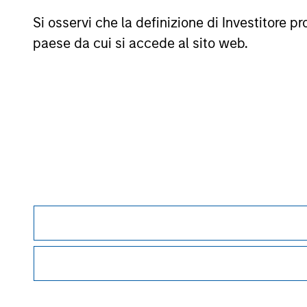
associando una media ponderata delle performance ai parame
Si osservi che la definizione di Investitore 
mesi di rendimenti totali, il 60% del rating a cinque anni/4
anni/20% del rating a tre anni per almeno 120 mesi di rend
paese da cui si accede al sito web.
tale periodo, in realtà l’effetto maggiore viene esercitato da
commissioni di vendita.
La categoria
Europa/Asia e Sudafrica (EAA)
comprende fond
fondi OICVM europei (prevalentemente Hong Kong, Singapore e 
classificazione EEA sarebbe, secondo Morningstar, vantaggio
© 2026 Morningstar. Tutti i diritti riservati. Le informazion
divulgate; e (3) non sono garantite in quanto a correttezza,
perdita derivante dall’utilizzo di queste informazioni.
La per
Morgan Stan
Morgan Stan