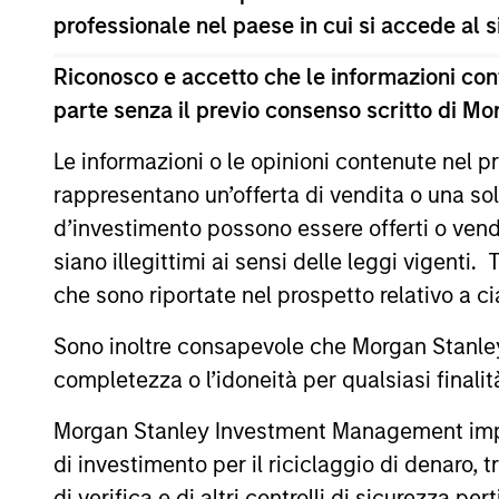
professionale nel paese in cui si accede al
Il presente materiale contiene informazioni relative ai C
(la “Società”) è registrata nel Granducato di Lussemburg
modifiche. La Società è un organismo d’investimento collet
Riconosco e accetto che le informazioni cont
parte senza il previo consenso scritto di Mo
Prima dell’adesione ai comparti, le richieste di partecip
contenente informazioni chiave (“KID”) o del documento co
(“Documenti di offerta”) o altri documenti disponibili sul 
Le informazioni o le opinioni contenute nel
European Bank and Business Centre, 6B route de Trèves, 
rappresentano un’offerta di vendita o una sol
Le informazioni relative agli aspetti di sostenibilità del Co
d’investimento possono essere offerti o vendu
Inoltre, gli investitori italiani sono invitati a prendere 
siano illegittimi ai sensi delle leggi vigenti.
supplementari per Hong Kong” (“Additional Information for 
che sono riportate nel prospetto relativo a 
lingua tedesca del Prospetto Informativo, del documento co
ulteriori informazioni possono essere ottenute dal rappres
Ginevra. L’agente pagatore in Svizzera è Banque Cantonale
Sono inoltre consapevole che Morgan Stanley
completezza o l’idoneità per qualsiasi finali
Se la società di gestione del Comparto in questione decid
lo farà nel rispetto delle norme OICVM.
Morgan Stanley Investment Management impone o
Per i termini e le definizioni riguardanti il comparto si rin
di investimento per il riciclaggio di denaro, t
Tutti i dati di performance sono calcolati in base al valore
di verifica e di altri controlli di sicurezza pert