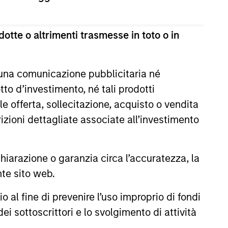
estimento a capitale variabile di diritto lussemburghese.
te 1 della Legge del 17 dicembre 2010 e successive
otte o altrimenti trasmesse in toto o in
ultima versione del Prospetto Informativo, del documento
la relazione annuale e della relazione semestrale
a titolo gratuito presso la Sede legale all’indirizzo
 una comunicazione pubblicitaria né
to d’investimento, né tali prodotti
i sul sito web sopra indicato.
e offerta, sollecitazione, acquisto o vendita
cation Form), mentre la sezione “Informazioni
trizioni dettagliate associate all’investimento
ificamente gli investitori di Hong Kong. Copie gratuite in
dello statuto e delle relazioni annuali e semestrali e
 Fund Services S.A., 11, rue du Général-Dufour, 1204
arazione o garanzia circa l’accuratezza, la
nte sito web.
 un Paese del SEE in cui esso è registrato per la vendita,
al fine di prevenire l’uso improprio di fondi
ei sottoscrittori e lo svolgimento di attività
ono le commissioni e gli oneri relativi all’emissione e al