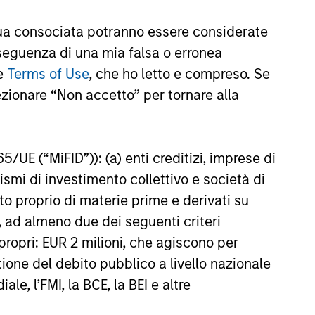
ent Limited (“MSIM Ltd”).
a consociata potranno essere considerate
nseguenza di una mia falsa o erronea
le
Terms of Use
, che ho letto e compreso. Se
te al netto delle commissioni. I dati di performance da
di investire si consiglia di valutare attentamente gli
ezionare “Non accetto” per tornare alla
e una variazione molto più elevata, sia in senso positivo
65/UE (“MiFID”)): (a) enti creditizi, imprese di
. Si fa presente che non tutti i comparti sono disponibili
nismi di investimento collettivo e società di
zione o disponibilità sia contraria alle leggi o ai regolamenti
nto proprio di materie prime e derivati su
oria 1 non indica un investimento privo di rischio. Si
, ad almeno due dei seguenti criteri
o specifico per le classi di azioni e le avvertenze.
di propri: EUR 2 milioni, che agiscono per
iabili e polizze vita variabili, exchange-traded fund, fondi
stione del debito pubblico a livello nazionale
ati come un’unica categoria a fini comparativi. Il rating
le, l’FMI, la BCE, la BEI e altre
one dell’extra rendimento mensile dei prodotti gestiti,
ategoria di prodotti vengono assegnate 5 stelle, al
ningstar complessivo per un prodotto gestito viene ricavato