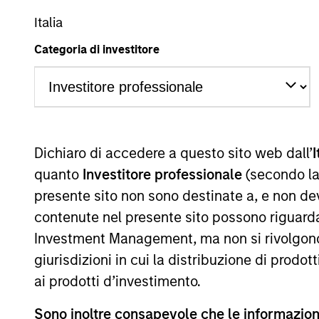
Italia
A
AR
Categoria di investitore
La presente comunicazione ha carattere promozionale.
Dichiaro di accedere a questo sito web dall’
I
La performance passata non è un indicatore affidabile dei ri
performance sono calcolati in base al valore del patrimoni
quanto
Investitore professionale
(secondo la
delle quote. Tutti i dati relativi alle performance e agli
presente sito non sono destinate a, e non de
Fare clic sul nome del Comparto per informazioni sui Rend
contenute nel presente sito possono riguarda
Investment Management, ma non si rivolgono, n
giurisdizioni in cui la distribuzione di prodot
ai prodotti d’investimento.
*Devise de référence du fonds
Sono inoltre consapevole che le informazioni