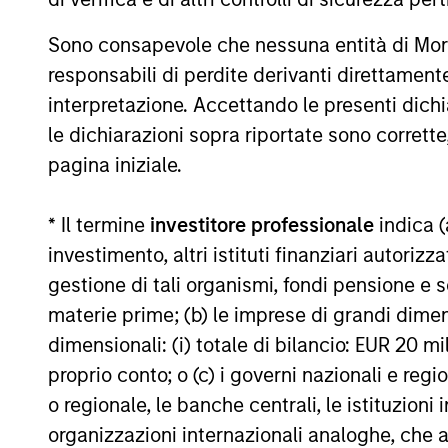
rimborso delle azioni. La fonte di tutti i dati relativi all
Il valore degli investimenti e i proventi da essi derivanti
Sono consapevole che nessuna entità di Mo
responsabili di perdite derivanti direttamen
recuperare l'importo investito.
interpretazione. Accettando le presenti dich
I dati di performance per i comparti con track record infer
inizio anno non sono annualizzati. Le performance di altre cl
le dichiarazioni sopra riportate sono corrett
obiettivi d’investimento, i rischi, le commissioni e le spes
pagina iniziale.
Il ricorso alla leva aumenta i rischi: una variazione relat
che negativo, nel valore di quell’investimento e, di conseg
* Il termine
investitore professionale
indica (
Alcuni documenti disponibili in questo sito possono riguar
investimento, altri istituti finanziari autoriz
in tutte le giurisdizioni e che i comparti non sono disponibil
locali.
gestione di tali organismi, fondi pensione e s
Più alta è la categoria (1-7), maggiore è il potenziale di re
materie prime; (b) le imprese di grandi dimen
rimanda al Documento contenente informazioni chiave per gli i
dimensionali: (i) totale di bilancio: EUR 20 mil
1
Il Morningstar Rating™,
o “star rating” viene calcolato per 
proprio conto; o (c) i governi nazionali e regi
chiusi e conti separati) con uno storico minimo di tre anni
o regionale, le banche centrali, le istituzioni
viene calcolato sulla base di una misura del rendimento corr
ponendo maggior enfasi sulle variazioni al ribasso e premia
organizzazioni internazionali analoghe, che 
successivo 22,5% 4 stelle, al successivo 35% 3 stelle, al su