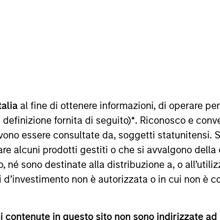
talia
al fine di ottenere informazioni, di operare per
sultati futuri. I rendimenti possono aumentare o diminuire per e
o netto (NAV), al netto delle spese, e non comprendono le com
 definizione fornita di seguito)
*
. Riconosco e conv
 indici sono tratti da Morgan Stanley Investment Management.
vono essere consultate da, soggetti statunitensi. 
imenti nell’anno solare.
re alcuni prodotti gestiti o che si avvalgono della
é sono destinate alla distribuzione a, o all’utilizz
ti d’investimento non è autorizzata o in cui non è c
 contenute in questo sito non sono indirizzate ad