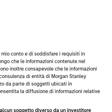
REIMPOSTA
 mio conto e di soddisfare i requisiti in
ffetto delle oscillazioni valutarie. Tutti i dati di
missioni e gli oneri relativi all’emissione e al rimborso
engo che le informazioni contenute nel
Sono inoltre consapevole che le informazioni
 consulenza di entità di Morgan Stanley
o da parte di soggetti ubicati in
onsentita la diffusione di informazioni relative
 alcun soggetto diverso da un investitore