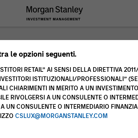
nley Investme
tra le opzioni seguenti.
TITORI RETAIL” AI SENSI DELLA DIRETTIVA 2011/
NVESTITORI ISTITUZIONALI/PROFESSIONALI” (S
ALI CHIARIMENTI IN MERITO A UN INVESTIMEN
LE RIVOLGERSI A UN CONSULENTE O INTERMED
A UN CONSULENTE O INTERMEDIARIO FINANZIAR
RIZZO
CSLUX@MORGANSTANLEY.COM
Team
Cla
2