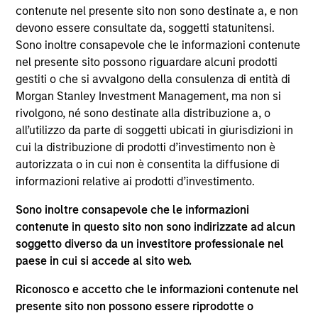
del 17 dicembre 2010 e successive modifiche. La Società è
contenute nel presente sito non sono destinate a, e non
un organismo d’investimento collettivo in valori mobiliari
devono essere consultate da, soggetti statunitensi.
(“OICVM”).
Sono inoltre consapevole che le informazioni contenute
Prima dell’adesione ai comparti, le richieste di
nel presente sito possono riguardare alcuni prodotti
partecipazione non devono essere presentate senza aver
gestiti o che si avvalgono della consulenza di entità di
consultato l’ultima versione del Prospetto Informativo, del
Morgan Stanley Investment Management, ma non si
documento contenente informazioni chiave (“KID”) o del
rivolgono, né sono destinate alla distribuzione a, o
documento contenente informazioni chiave per gli
investitori (“KIID”), della relazione annuale e della
all’utilizzo da parte di soggetti ubicati in giurisdizioni in
relazione semestrale (“Documenti di offerta”) o altri
cui la distribuzione di prodotti d’investimento non è
documenti disponibili sul sito
autorizzata o in cui non è consentita la diffusione di
https://www.morganstanley.com/im/msinvf/index.html
o
informazioni relative ai prodotti d’investimento.
a titolo gratuito presso la Sede legale all’indirizzo
European Bank and Business Centre, 6B route de Trèves,
Sono inoltre consapevole che le informazioni
L-2633 Senningerberg, R.C.S. Lussemburgo B 29 192.
contenute in questo sito non sono indirizzate ad alcun
Le informazioni relative agli aspetti di sostenibilità del
soggetto diverso da un investitore professionale nel
Comparto e una sintesi dei diritti degli investitori sono
paese in cui si accede al sito web.
disponibili sul sito web sopra indicato.
Inoltre, gli investitori italiani sono invitati a prendere
Riconosco e accetto che le informazioni contenute nel
visione del “Modulo completo di sottoscrizione” (Extended
presente sito non possono essere riprodotte o
Application Form), mentre la sezione “Informazioni