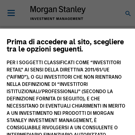
Morgan Stanley
Prima di accedere al sito, scegliere
tra le opzioni seguenti.
Investment Funds
PER I SOGGETTI CLASSIFICATI COME “INVESTITORI
RETAIL” AI SENSI DELLA DIRETTIVA 2011/61/UE
(“AIFMD”), O GLI INVESTITORI CHE NON RIENTRANO
NELLA DEFINIZIONE DI “INVESTITORI
ISTITUZIONALI/PROFESSIONALI” (SECONDO LA
DEFINIZIONE FORNITA DI SEGUITO), E CHE
NECESSITANO DI EVENTUALI CHIARIMENTI IN MERITO
La presente comunicazione ha carattere promozionale.
A UN INVESTIMENTO NEI PRODOTTI DI MORGAN
STANLEY INVESTMENT MANAGEMENT, È
La performance passata non è un indicatore affidabile dei
CONSIGLIABILE RIVOLGERSI A UN CONSULENTE O
risultati futuri. I rendimenti possono aumentare o diminuire
per effetto delle oscillazioni valutarie. Tutti i dati di
INTERMEDIARIO FINANZIARIO AUTORIZZATO.