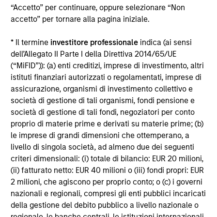
“Accetto” per continuare, oppure selezionare “Non
Alcuni documenti disponibili in questo sito possono
accetto” per tornare alla pagina iniziale.
riguardare più comparti della gamma Morgan Stanley
Investment Funds. Si fa presente che non tutti i comparti
* Il termine
investitore professionale
indica (ai sensi
sono disponibili in tutte le giurisdizioni e che i comparti non
sono disponibili per le persone residenti nelle giurisdizioni
dell’Allegato II Parte I della Direttiva 2014/65/UE
in cui tale distribuzione o disponibilità sia contraria alle
(“MiFID”)): (a) enti creditizi, imprese di investimento, altri
leggi o ai regolamenti locali.
istituti finanziari autorizzati o regolamentati, imprese di
Più alta è la categoria (1-7), maggiore è il potenziale di
assicurazione, organismi di investimento collettivo e
rendimento, ma anche il rischio di perdere l’investimento.
società di gestione di tali organismi, fondi pensione e
La categoria 1 non indica un investimento privo di rischio. Si
società di gestione di tali fondi, negoziatori per conto
rimanda al Documento contenente informazioni chiave per
proprio di materie prime e derivati su materie prime; (b)
gli investitori (KIID), nella sezione Risorse, per il rating di
rischio specifico per le classi di azioni e le avvertenze.
le imprese di grandi dimensioni che ottemperano, a
livello di singola società, ad almeno due dei seguenti
1
Il Morningstar Rating™,
o “star rating” viene calcolato per i
criteri dimensionali: (i) totale di bilancio: EUR 20 milioni,
prodotti gestiti (inclusi fondi comuni, sottoconti di rendite
(ii) fatturato netto: EUR 40 milioni o (iii) fondi propri: EUR
variabili e polizze vita variabili, exchange-traded fund, fondi
chiusi e conti separati) con uno storico minimo di tre anni.
2 milioni, che agiscono per proprio conto; o (c) i governi
Gli exchange-traded fund e i fondi comuni aperti sono
nazionali e regionali, compresi gli enti pubblici incaricati
considerati come un’unica categoria a fini comparativi. Il
della gestione del debito pubblico a livello nazionale o
rating viene calcolato sulla base di una misura del
regionale, le banche centrali, le istituzioni internazionali