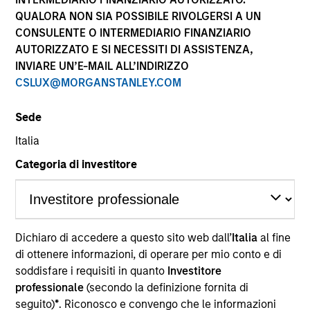
performance sono calcolati in base al valore del
QUALORA NON SIA POSSIBILE RIVOLGERSI A UN
patrimonio netto (NAV), al netto delle spese, e non
CONSULENTE O INTERMEDIARIO FINANZIARIO
comprendono le commissioni e gli oneri relativi
AUTORIZZATO E SI NECESSITI DI ASSISTENZA,
all’emissione e al rimborso delle quote. Tutti i dati relativi
alle performance e agli indici sono tratti da Morgan
INVIARE UN’E-MAIL ALL’INDIRIZZO
Stanley Investment Management.
CSLUX@MORGANSTANLEY.COM
Fare clic sul nome del Comparto per informazioni sui
Rendimenti nell’anno solare.
Sede
Italia
Categoria di investitore
*Devise de référence du fonds
Dichiaro di accedere a questo sito web dall’
Italia
al fine
Il presente materiale contiene informazioni relative ai
Comparti di Morgan Stanley Investment Funds, una
di ottenere informazioni, di operare per mio conto e di
società di investimento a capitale variabile di diritto
soddisfare i requisiti in quanto
Investitore
lussemburghese. (la “Società”) è registrata nel
professionale
(secondo la definizione fornita di
Granducato di Lussemburgo come organismo
seguito)
*
. Riconosco e convengo che le informazioni
d’investimento collettivo ai sensi della Parte 1 della Legge