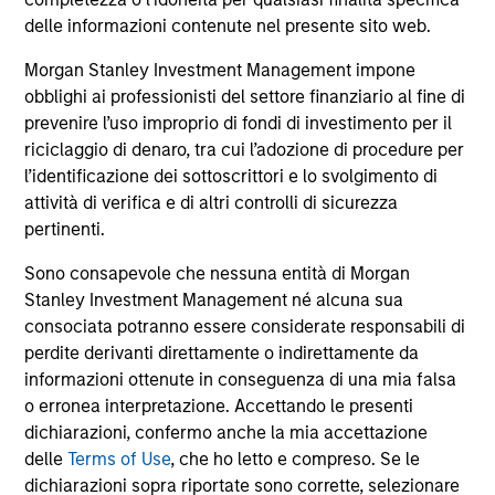
comprendono le commissioni e gli oneri relativi
all’emissione e al rimborso delle azioni. La fonte di tutti i
delle informazioni contenute nel presente sito web.
dati relativi alle performance e agli indici è Morgan Stanley
Investment Management Limited (“MSIM Ltd”).
Morgan Stanley Investment Management impone
obblighi ai professionisti del settore finanziario al fine di
Il valore degli investimenti e i proventi da essi derivanti
prevenire l’uso improprio di fondi di investimento per il
possono aumentare come diminuire e un investitore può
non
riciclaggio di denaro, tra cui l’adozione di procedure per
l’identificazione dei sottoscrittori e lo svolgimento di
recuperare l'importo investito.
attività di verifica e di altri controlli di sicurezza
I dati di performance per i comparti con track record
pertinenti.
inferiore a un anno non sono illustrati. Le performance sono
calcolate al netto delle commissioni. I dati di performance
Sono consapevole che nessuna entità di Morgan
da inizio anno non sono annualizzati. Le performance di
Stanley Investment Management né alcuna sua
altre classi di azioni, se disponibili, potrebbero essere
consociata potranno essere considerate responsabili di
diverse. Prima di investire si consiglia di valutare
attentamente gli obiettivi d’investimento, i rischi, le
perdite derivanti direttamente o indirettamente da
commissioni e le spese del comparto.
informazioni ottenute in conseguenza di una mia falsa
o erronea interpretazione. Accettando le presenti
Il ricorso alla leva aumenta i rischi: una variazione
relativamente contenuta nel valore di un investimento può
dichiarazioni, confermo anche la mia accettazione
determinare una variazione molto più elevata, sia in senso
delle
Terms of Use
, che ho letto e compreso. Se le
positivo che negativo, nel valore di quell’investimento e, di
dichiarazioni sopra riportate sono corrette, selezionare
conseguenza, nel valore del Comparto.