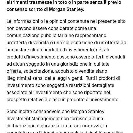
altrimenti trasmesse in toto o in parte senza il previo
supplementari per Hong Kong” (“Additional Information for
consenso scritto di Morgan Stanley.
Hong Kong Investors”) all’interno del Prospetto riguarda
specificamente gli investitori di Hong Kong. Copie gratuite
Le informazioni o le opinioni contenute nel presente sito
in lingua tedesca del Prospetto Informativo, del
documento contenente informazioni chiave per gli
non devono essere considerate come una
investitori (KID o KIID), dello statuto e delle relazioni
comunicazione pubblicitaria né rappresentano
annuali e semestrali e ulteriori informazioni possono
un’offerta di vendita o una sollecitazione di un’offerta ad
essere ottenute dal rappresentante in Svizzera. Il
acquistare alcun prodotto d’investimento, né tali
rappresentante in Svizzera è Carnegie Fund Services S.A.,
11, rue du Général-Dufour, 1204 Ginevra. L’agente pagatore
prodotti d’investimento possono essere offerti o venduti
in Svizzera è Banque Cantonale de Genève, 17, quai de l’Ile,
ad alcun soggetto in una giurisdizione in cui tale
1204 Ginevra.
offerta, sollecitazione, acquisto o vendita siano
Se la società di gestione del Comparto in questione decide
illegittimi ai sensi delle leggi vigenti. Tutti i prodotti di
di cessare l’accordo di commercializzazione del Comparto
investimento sono soggetti a restrizioni dettagliate
in un Paese del SEE in cui esso è registrato per la vendita,
associate all’investimento che sono riportate nel
lo farà nel rispetto delle norme OICVM.
prospetto relativo a ciascun prodotto di investimento.
Per i termini e le definizioni riguardanti il comparto si
rinvia alla pagina del
Glossario
.
Sono inoltre consapevole che Morgan Stanley
Investment Management non fornisce alcuna
Tutti i dati di performance sono calcolati in base al valore
dichiarazione o garanzia circa l’accuratezza, la
del patrimonio netto (NAV), al netto delle spese, e non
completezza o l’idoneità per qualsiasi finalità specifica