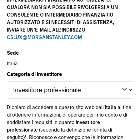
performance sono calcolati in base al valore del
QUALORA NON SIA POSSIBILE RIVOLGERSI A UN
patrimonio netto (NAV), al netto delle spese, e non
CONSULENTE O INTERMEDIARIO FINANZIARIO
comprendono le commissioni e gli oneri relativi
AUTORIZZATO E SI NECESSITI DI ASSISTENZA,
all’emissione e al rimborso delle quote. Tutti i dati relativi
alle performance e agli indici sono tratti da Morgan
INVIARE UN’E-MAIL ALL’INDIRIZZO
Stanley Investment Management.
CSLUX@MORGANSTANLEY.COM
Fare clic sul nome del Comparto per informazioni sui
Rendimenti nell’anno solare.
Sede
Italia
Categoria di investitore
*Devise de référence du fonds
Dichiaro di accedere a questo sito web dall’
Italia
al fine
Il presente materiale contiene informazioni relative ai
Comparti di Morgan Stanley Investment Funds, una
di ottenere informazioni, di operare per mio conto e di
società di investimento a capitale variabile di diritto
soddisfare i requisiti in quanto
Investitore
lussemburghese. (la “Società”) è registrata nel
professionale
(secondo la definizione fornita di
Granducato di Lussemburgo come organismo
seguito)
*
. Riconosco e convengo che le informazioni
d’investimento collettivo ai sensi della Parte 1 della Legge