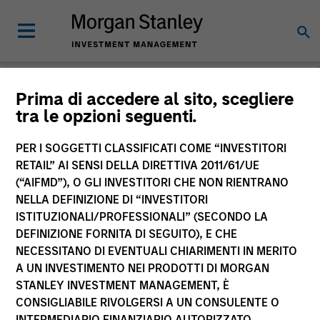
Morgan Stanley
Prima di accedere al sito, scegliere
tra le opzioni seguenti.
Investment Funds
PER I SOGGETTI CLASSIFICATI COME “INVESTITORI
RETAIL” AI SENSI DELLA DIRETTIVA 2011/61/UE
(“AIFMD”), O GLI INVESTITORI CHE NON RIENTRANO
NELLA DEFINIZIONE DI “INVESTITORI
ISTITUZIONALI/PROFESSIONALI” (SECONDO LA
DEFINIZIONE FORNITA DI SEGUITO), E CHE
NECESSITANO DI EVENTUALI CHIARIMENTI IN MERITO
La presente comunicazione ha carattere promozionale.
A UN INVESTIMENTO NEI PRODOTTI DI MORGAN
STANLEY INVESTMENT MANAGEMENT, È
La performance passata non è un indicatore affidabile dei
CONSIGLIABILE RIVOLGERSI A UN CONSULENTE O
risultati futuri. I rendimenti possono aumentare o diminuire
per effetto delle oscillazioni valutarie. Tutti i dati di
INTERMEDIARIO FINANZIARIO AUTORIZZATO.