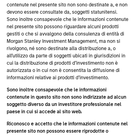
del 17 dicembre 2010 e successive modifiche. La Società è
contenute nel presente sito non sono destinate a, e non
un organismo d’investimento collettivo in valori mobiliari
devono essere consultate da, soggetti statunitensi.
(“OICVM”).
Sono inoltre consapevole che le informazioni contenute
Prima dell’adesione ai comparti, le richieste di
nel presente sito possono riguardare alcuni prodotti
partecipazione non devono essere presentate senza aver
gestiti o che si avvalgono della consulenza di entità di
consultato l’ultima versione del Prospetto Informativo, del
Morgan Stanley Investment Management, ma non si
documento contenente informazioni chiave (“KID”) o del
rivolgono, né sono destinate alla distribuzione a, o
documento contenente informazioni chiave per gli
investitori (“KIID”), della relazione annuale e della
all’utilizzo da parte di soggetti ubicati in giurisdizioni in
relazione semestrale (“Documenti di offerta”) o altri
cui la distribuzione di prodotti d’investimento non è
documenti disponibili sul sito
autorizzata o in cui non è consentita la diffusione di
https://www.morganstanley.com/im/msinvf/index.html
o
informazioni relative ai prodotti d’investimento.
a titolo gratuito presso la Sede legale all’indirizzo
European Bank and Business Centre, 6B route de Trèves,
Sono inoltre consapevole che le informazioni
L-2633 Senningerberg, R.C.S. Lussemburgo B 29 192.
contenute in questo sito non sono indirizzate ad alcun
Le informazioni relative agli aspetti di sostenibilità del
soggetto diverso da un investitore professionale nel
Comparto e una sintesi dei diritti degli investitori sono
paese in cui si accede al sito web.
disponibili sul sito web sopra indicato.
Inoltre, gli investitori italiani sono invitati a prendere
Riconosco e accetto che le informazioni contenute nel
visione del “Modulo completo di sottoscrizione” (Extended
presente sito non possono essere riprodotte o
Application Form), mentre la sezione “Informazioni