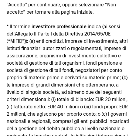
“Accetto” per continuare, oppure selezionare “Non
Alcuni documenti disponibili in questo sito possono
accetto” per tornare alla pagina iniziale.
riguardare più comparti della gamma Morgan Stanley
Investment Funds. Si fa presente che non tutti i comparti
* Il termine
investitore professionale
indica (ai sensi
sono disponibili in tutte le giurisdizioni e che i comparti non
sono disponibili per le persone residenti nelle giurisdizioni
dell’Allegato II Parte I della Direttiva 2014/65/UE
in cui tale distribuzione o disponibilità sia contraria alle
(“MiFID”)): (a) enti creditizi, imprese di investimento, altri
leggi o ai regolamenti locali.
istituti finanziari autorizzati o regolamentati, imprese di
Più alta è la categoria (1-7), maggiore è il potenziale di
assicurazione, organismi di investimento collettivo e
rendimento, ma anche il rischio di perdere l’investimento.
società di gestione di tali organismi, fondi pensione e
La categoria 1 non indica un investimento privo di rischio. Si
società di gestione di tali fondi, negoziatori per conto
rimanda al Documento contenente informazioni chiave per
proprio di materie prime e derivati su materie prime; (b)
gli investitori (KIID), nella sezione Risorse, per il rating di
rischio specifico per le classi di azioni e le avvertenze.
le imprese di grandi dimensioni che ottemperano, a
livello di singola società, ad almeno due dei seguenti
1
Il Morningstar Rating™,
o “star rating” viene calcolato per i
criteri dimensionali: (i) totale di bilancio: EUR 20 milioni,
prodotti gestiti (inclusi fondi comuni, sottoconti di rendite
(ii) fatturato netto: EUR 40 milioni o (iii) fondi propri: EUR
variabili e polizze vita variabili, exchange-traded fund, fondi
chiusi e conti separati) con uno storico minimo di tre anni.
2 milioni, che agiscono per proprio conto; o (c) i governi
Gli exchange-traded fund e i fondi comuni aperti sono
nazionali e regionali, compresi gli enti pubblici incaricati
considerati come un’unica categoria a fini comparativi. Il
della gestione del debito pubblico a livello nazionale o
rating viene calcolato sulla base di una misura del
regionale, le banche centrali, le istituzioni internazionali