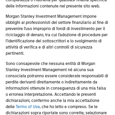
comprendono le commissioni e gli oneri relativi
all’emissione e al rimborso delle azioni. La fonte di tutti i
delle informazioni contenute nel presente sito web.
dati relativi alle performance e agli indici è Morgan Stanley
Investment Management Limited (“MSIM Ltd”).
Morgan Stanley Investment Management impone
obblighi ai professionisti del settore finanziario al fine di
Il valore degli investimenti e i proventi da essi derivanti
prevenire l’uso improprio di fondi di investimento per il
possono aumentare come diminuire e un investitore può
non
riciclaggio di denaro, tra cui l’adozione di procedure per
l’identificazione dei sottoscrittori e lo svolgimento di
recuperare l'importo investito.
attività di verifica e di altri controlli di sicurezza
I dati di performance per i comparti con track record
pertinenti.
inferiore a un anno non sono illustrati. Le performance sono
calcolate al netto delle commissioni. I dati di performance
Sono consapevole che nessuna entità di Morgan
da inizio anno non sono annualizzati. Le performance di
Stanley Investment Management né alcuna sua
altre classi di azioni, se disponibili, potrebbero essere
consociata potranno essere considerate responsabili di
diverse. Prima di investire si consiglia di valutare
attentamente gli obiettivi d’investimento, i rischi, le
perdite derivanti direttamente o indirettamente da
commissioni e le spese del comparto.
informazioni ottenute in conseguenza di una mia falsa
o erronea interpretazione. Accettando le presenti
Il ricorso alla leva aumenta i rischi: una variazione
relativamente contenuta nel valore di un investimento può
dichiarazioni, confermo anche la mia accettazione
determinare una variazione molto più elevata, sia in senso
delle
Terms of Use
, che ho letto e compreso. Se le
positivo che negativo, nel valore di quell’investimento e, di
dichiarazioni sopra riportate sono corrette, selezionare
conseguenza, nel valore del Comparto.