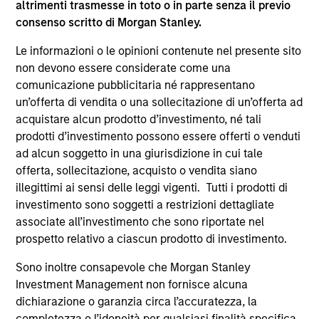
altrimenti trasmesse in toto o in parte senza il previo
supplementari per Hong Kong” (“Additional Information for
consenso scritto di Morgan Stanley.
Hong Kong Investors”) all’interno del Prospetto riguarda
specificamente gli investitori di Hong Kong. Copie gratuite
Le informazioni o le opinioni contenute nel presente sito
in lingua tedesca del Prospetto Informativo, del
documento contenente informazioni chiave per gli
non devono essere considerate come una
investitori (KID o KIID), dello statuto e delle relazioni
comunicazione pubblicitaria né rappresentano
annuali e semestrali e ulteriori informazioni possono
un’offerta di vendita o una sollecitazione di un’offerta ad
essere ottenute dal rappresentante in Svizzera. Il
acquistare alcun prodotto d’investimento, né tali
rappresentante in Svizzera è Carnegie Fund Services S.A.,
11, rue du Général-Dufour, 1204 Ginevra. L’agente pagatore
prodotti d’investimento possono essere offerti o venduti
in Svizzera è Banque Cantonale de Genève, 17, quai de l’Ile,
ad alcun soggetto in una giurisdizione in cui tale
1204 Ginevra.
offerta, sollecitazione, acquisto o vendita siano
Se la società di gestione del Comparto in questione decide
illegittimi ai sensi delle leggi vigenti. Tutti i prodotti di
di cessare l’accordo di commercializzazione del Comparto
investimento sono soggetti a restrizioni dettagliate
in un Paese del SEE in cui esso è registrato per la vendita,
associate all’investimento che sono riportate nel
lo farà nel rispetto delle norme OICVM.
prospetto relativo a ciascun prodotto di investimento.
Per i termini e le definizioni riguardanti il comparto si
rinvia alla pagina del
Glossario
.
Sono inoltre consapevole che Morgan Stanley
Investment Management non fornisce alcuna
Tutti i dati di performance sono calcolati in base al valore
dichiarazione o garanzia circa l’accuratezza, la
del patrimonio netto (NAV), al netto delle spese, e non
completezza o l’idoneità per qualsiasi finalità specifica