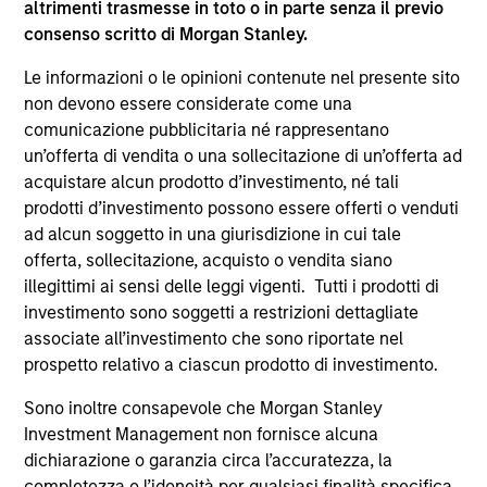
altrimenti trasmesse in toto o in parte senza il previo
supplementari per Hong Kong” (“Additional Information for
consenso scritto di Morgan Stanley.
Hong Kong Investors”) all’interno del Prospetto riguarda
specificamente gli investitori di Hong Kong. Copie gratuite
Le informazioni o le opinioni contenute nel presente sito
in lingua tedesca del Prospetto Informativo, del
documento contenente informazioni chiave per gli
non devono essere considerate come una
investitori (KID o KIID), dello statuto e delle relazioni
comunicazione pubblicitaria né rappresentano
annuali e semestrali e ulteriori informazioni possono
un’offerta di vendita o una sollecitazione di un’offerta ad
essere ottenute dal rappresentante in Svizzera. Il
acquistare alcun prodotto d’investimento, né tali
rappresentante in Svizzera è Carnegie Fund Services S.A.,
11, rue du Général-Dufour, 1204 Ginevra. L’agente pagatore
prodotti d’investimento possono essere offerti o venduti
in Svizzera è Banque Cantonale de Genève, 17, quai de l’Ile,
ad alcun soggetto in una giurisdizione in cui tale
1204 Ginevra.
offerta, sollecitazione, acquisto o vendita siano
Se la società di gestione del Comparto in questione decide
illegittimi ai sensi delle leggi vigenti. Tutti i prodotti di
di cessare l’accordo di commercializzazione del Comparto
investimento sono soggetti a restrizioni dettagliate
in un Paese del SEE in cui esso è registrato per la vendita,
associate all’investimento che sono riportate nel
lo farà nel rispetto delle norme OICVM.
prospetto relativo a ciascun prodotto di investimento.
Per i termini e le definizioni riguardanti il comparto si
rinvia alla pagina del
Glossario
.
Sono inoltre consapevole che Morgan Stanley
Investment Management non fornisce alcuna
Tutti i dati di performance sono calcolati in base al valore
dichiarazione o garanzia circa l’accuratezza, la
del patrimonio netto (NAV), al netto delle spese, e non
completezza o l’idoneità per qualsiasi finalità specifica