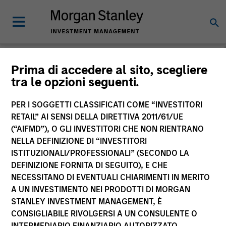
Morgan Stanley
Prima di accedere al sito, scegliere
tra le opzioni seguenti.
Investment Funds
PER I SOGGETTI CLASSIFICATI COME “INVESTITORI
RETAIL” AI SENSI DELLA DIRETTIVA 2011/61/UE
(“AIFMD”), O GLI INVESTITORI CHE NON RIENTRANO
NELLA DEFINIZIONE DI “INVESTITORI
ISTITUZIONALI/PROFESSIONALI” (SECONDO LA
DEFINIZIONE FORNITA DI SEGUITO), E CHE
NECESSITANO DI EVENTUALI CHIARIMENTI IN MERITO
La presente comunicazione ha carattere promozionale.
A UN INVESTIMENTO NEI PRODOTTI DI MORGAN
STANLEY INVESTMENT MANAGEMENT, È
La performance passata non è un indicatore affidabile dei
CONSIGLIABILE RIVOLGERSI A UN CONSULENTE O
risultati futuri. I rendimenti possono aumentare o diminuire
per effetto delle oscillazioni valutarie. Tutti i dati di
INTERMEDIARIO FINANZIARIO AUTORIZZATO.