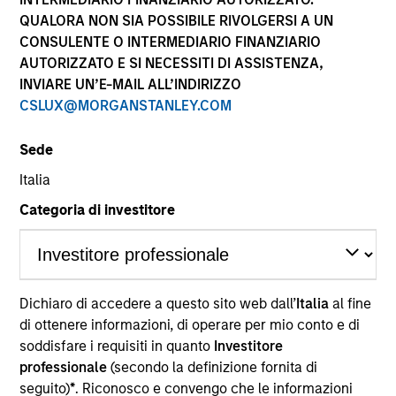
performance sono calcolati in base al valore del
QUALORA NON SIA POSSIBILE RIVOLGERSI A UN
patrimonio netto (NAV), al netto delle spese, e non
CONSULENTE O INTERMEDIARIO FINANZIARIO
comprendono le commissioni e gli oneri relativi
AUTORIZZATO E SI NECESSITI DI ASSISTENZA,
all’emissione e al rimborso delle quote. Tutti i dati relativi
alle performance e agli indici sono tratti da Morgan
INVIARE UN’E-MAIL ALL’INDIRIZZO
Stanley Investment Management.
CSLUX@MORGANSTANLEY.COM
Fare clic sul nome del Comparto per informazioni sui
Rendimenti nell’anno solare.
Sede
Italia
Categoria di investitore
*Devise de référence du fonds
Dichiaro di accedere a questo sito web dall’
Italia
al fine
Il presente materiale contiene informazioni relative ai
Comparti di Morgan Stanley Investment Funds, una
di ottenere informazioni, di operare per mio conto e di
società di investimento a capitale variabile di diritto
soddisfare i requisiti in quanto
Investitore
lussemburghese. (la “Società”) è registrata nel
professionale
(secondo la definizione fornita di
Granducato di Lussemburgo come organismo
seguito)
*
. Riconosco e convengo che le informazioni
d’investimento collettivo ai sensi della Parte 1 della Legge