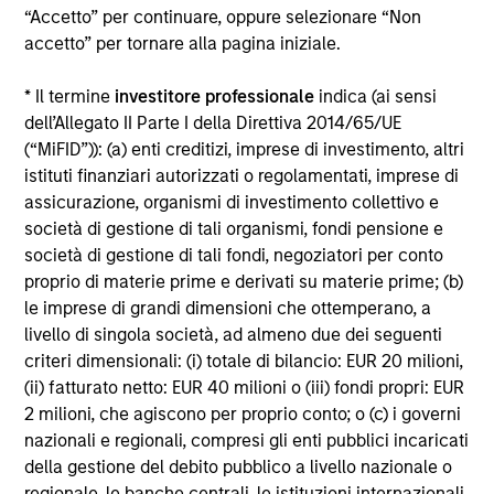
“Accetto” per continuare, oppure selezionare “Non
Alcuni documenti disponibili in questo sito possono
accetto” per tornare alla pagina iniziale.
riguardare più comparti della gamma Morgan Stanley
Investment Funds. Si fa presente che non tutti i comparti
* Il termine
investitore professionale
indica (ai sensi
sono disponibili in tutte le giurisdizioni e che i comparti non
sono disponibili per le persone residenti nelle giurisdizioni
dell’Allegato II Parte I della Direttiva 2014/65/UE
in cui tale distribuzione o disponibilità sia contraria alle
(“MiFID”)): (a) enti creditizi, imprese di investimento, altri
leggi o ai regolamenti locali.
istituti finanziari autorizzati o regolamentati, imprese di
Più alta è la categoria (1-7), maggiore è il potenziale di
assicurazione, organismi di investimento collettivo e
rendimento, ma anche il rischio di perdere l’investimento.
società di gestione di tali organismi, fondi pensione e
La categoria 1 non indica un investimento privo di rischio. Si
società di gestione di tali fondi, negoziatori per conto
rimanda al Documento contenente informazioni chiave per
proprio di materie prime e derivati su materie prime; (b)
gli investitori (KIID), nella sezione Risorse, per il rating di
rischio specifico per le classi di azioni e le avvertenze.
le imprese di grandi dimensioni che ottemperano, a
livello di singola società, ad almeno due dei seguenti
1
Il Morningstar Rating™,
o “star rating” viene calcolato per i
criteri dimensionali: (i) totale di bilancio: EUR 20 milioni,
prodotti gestiti (inclusi fondi comuni, sottoconti di rendite
(ii) fatturato netto: EUR 40 milioni o (iii) fondi propri: EUR
variabili e polizze vita variabili, exchange-traded fund, fondi
chiusi e conti separati) con uno storico minimo di tre anni.
2 milioni, che agiscono per proprio conto; o (c) i governi
Gli exchange-traded fund e i fondi comuni aperti sono
nazionali e regionali, compresi gli enti pubblici incaricati
considerati come un’unica categoria a fini comparativi. Il
della gestione del debito pubblico a livello nazionale o
rating viene calcolato sulla base di una misura del
regionale, le banche centrali, le istituzioni internazionali