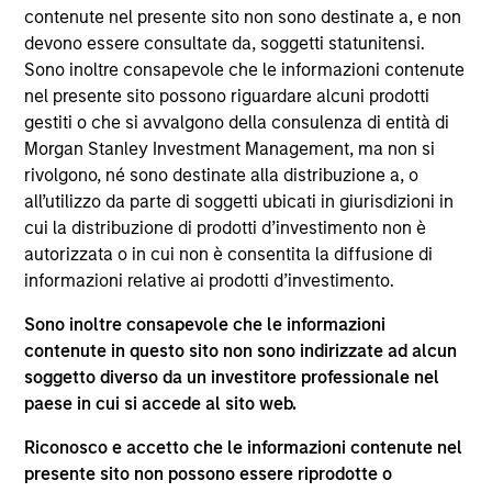
del 17 dicembre 2010 e successive modifiche. La Società è
contenute nel presente sito non sono destinate a, e non
un organismo d’investimento collettivo in valori mobiliari
devono essere consultate da, soggetti statunitensi.
(“OICVM”).
Sono inoltre consapevole che le informazioni contenute
Prima dell’adesione ai comparti, le richieste di
nel presente sito possono riguardare alcuni prodotti
partecipazione non devono essere presentate senza aver
gestiti o che si avvalgono della consulenza di entità di
consultato l’ultima versione del Prospetto Informativo, del
Morgan Stanley Investment Management, ma non si
documento contenente informazioni chiave (“KID”) o del
rivolgono, né sono destinate alla distribuzione a, o
documento contenente informazioni chiave per gli
investitori (“KIID”), della relazione annuale e della
all’utilizzo da parte di soggetti ubicati in giurisdizioni in
relazione semestrale (“Documenti di offerta”) o altri
cui la distribuzione di prodotti d’investimento non è
documenti disponibili sul sito
autorizzata o in cui non è consentita la diffusione di
https://www.morganstanley.com/im/msinvf/index.html
o
informazioni relative ai prodotti d’investimento.
a titolo gratuito presso la Sede legale all’indirizzo
European Bank and Business Centre, 6B route de Trèves,
Sono inoltre consapevole che le informazioni
L-2633 Senningerberg, R.C.S. Lussemburgo B 29 192.
contenute in questo sito non sono indirizzate ad alcun
Le informazioni relative agli aspetti di sostenibilità del
soggetto diverso da un investitore professionale nel
Comparto e una sintesi dei diritti degli investitori sono
paese in cui si accede al sito web.
disponibili sul sito web sopra indicato.
Inoltre, gli investitori italiani sono invitati a prendere
Riconosco e accetto che le informazioni contenute nel
visione del “Modulo completo di sottoscrizione” (Extended
presente sito non possono essere riprodotte o
Application Form), mentre la sezione “Informazioni