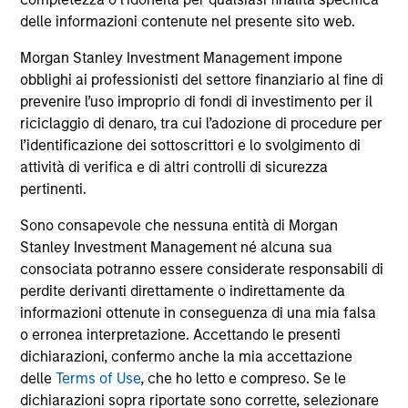
comprendono le commissioni e gli oneri relativi
all’emissione e al rimborso delle azioni. La fonte di tutti i
delle informazioni contenute nel presente sito web.
dati relativi alle performance e agli indici è Morgan Stanley
Investment Management Limited (“MSIM Ltd”).
Morgan Stanley Investment Management impone
obblighi ai professionisti del settore finanziario al fine di
Il valore degli investimenti e i proventi da essi derivanti
prevenire l’uso improprio di fondi di investimento per il
possono aumentare come diminuire e un investitore può
non
riciclaggio di denaro, tra cui l’adozione di procedure per
l’identificazione dei sottoscrittori e lo svolgimento di
recuperare l'importo investito.
attività di verifica e di altri controlli di sicurezza
I dati di performance per i comparti con track record
pertinenti.
inferiore a un anno non sono illustrati. Le performance sono
calcolate al netto delle commissioni. I dati di performance
Sono consapevole che nessuna entità di Morgan
da inizio anno non sono annualizzati. Le performance di
Stanley Investment Management né alcuna sua
altre classi di azioni, se disponibili, potrebbero essere
consociata potranno essere considerate responsabili di
diverse. Prima di investire si consiglia di valutare
attentamente gli obiettivi d’investimento, i rischi, le
perdite derivanti direttamente o indirettamente da
commissioni e le spese del comparto.
informazioni ottenute in conseguenza di una mia falsa
o erronea interpretazione. Accettando le presenti
Il ricorso alla leva aumenta i rischi: una variazione
relativamente contenuta nel valore di un investimento può
dichiarazioni, confermo anche la mia accettazione
determinare una variazione molto più elevata, sia in senso
delle
Terms of Use
, che ho letto e compreso. Se le
positivo che negativo, nel valore di quell’investimento e, di
dichiarazioni sopra riportate sono corrette, selezionare
conseguenza, nel valore del Comparto.