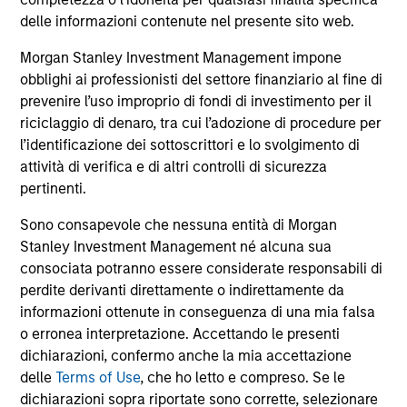
comprendono le commissioni e gli oneri relativi
all’emissione e al rimborso delle azioni. La fonte di tutti i
delle informazioni contenute nel presente sito web.
dati relativi alle performance e agli indici è Morgan Stanley
Investment Management Limited (“MSIM Ltd”).
Morgan Stanley Investment Management impone
obblighi ai professionisti del settore finanziario al fine di
Il valore degli investimenti e i proventi da essi derivanti
prevenire l’uso improprio di fondi di investimento per il
possono aumentare come diminuire e un investitore può
non
riciclaggio di denaro, tra cui l’adozione di procedure per
l’identificazione dei sottoscrittori e lo svolgimento di
recuperare l'importo investito.
attività di verifica e di altri controlli di sicurezza
I dati di performance per i comparti con track record
pertinenti.
inferiore a un anno non sono illustrati. Le performance sono
calcolate al netto delle commissioni. I dati di performance
Sono consapevole che nessuna entità di Morgan
da inizio anno non sono annualizzati. Le performance di
Stanley Investment Management né alcuna sua
altre classi di azioni, se disponibili, potrebbero essere
consociata potranno essere considerate responsabili di
diverse. Prima di investire si consiglia di valutare
attentamente gli obiettivi d’investimento, i rischi, le
perdite derivanti direttamente o indirettamente da
commissioni e le spese del comparto.
informazioni ottenute in conseguenza di una mia falsa
o erronea interpretazione. Accettando le presenti
Il ricorso alla leva aumenta i rischi: una variazione
relativamente contenuta nel valore di un investimento può
dichiarazioni, confermo anche la mia accettazione
determinare una variazione molto più elevata, sia in senso
delle
Terms of Use
, che ho letto e compreso. Se le
positivo che negativo, nel valore di quell’investimento e, di
dichiarazioni sopra riportate sono corrette, selezionare
conseguenza, nel valore del Comparto.