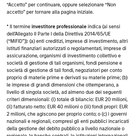
“Accetto” per continuare, oppure selezionare “Non
Alcuni documenti disponibili in questo sito possono
accetto” per tornare alla pagina iniziale.
riguardare più comparti della gamma Morgan Stanley
Investment Funds. Si fa presente che non tutti i comparti
* Il termine
investitore professionale
indica (ai sensi
sono disponibili in tutte le giurisdizioni e che i comparti non
sono disponibili per le persone residenti nelle giurisdizioni
dell’Allegato II Parte I della Direttiva 2014/65/UE
in cui tale distribuzione o disponibilità sia contraria alle
(“MiFID”)): (a) enti creditizi, imprese di investimento, altri
leggi o ai regolamenti locali.
istituti finanziari autorizzati o regolamentati, imprese di
Più alta è la categoria (1-7), maggiore è il potenziale di
assicurazione, organismi di investimento collettivo e
rendimento, ma anche il rischio di perdere l’investimento.
società di gestione di tali organismi, fondi pensione e
La categoria 1 non indica un investimento privo di rischio. Si
società di gestione di tali fondi, negoziatori per conto
rimanda al Documento contenente informazioni chiave per
proprio di materie prime e derivati su materie prime; (b)
gli investitori (KIID), nella sezione Risorse, per il rating di
rischio specifico per le classi di azioni e le avvertenze.
le imprese di grandi dimensioni che ottemperano, a
livello di singola società, ad almeno due dei seguenti
1
Il Morningstar Rating™,
o “star rating” viene calcolato per i
criteri dimensionali: (i) totale di bilancio: EUR 20 milioni,
prodotti gestiti (inclusi fondi comuni, sottoconti di rendite
(ii) fatturato netto: EUR 40 milioni o (iii) fondi propri: EUR
variabili e polizze vita variabili, exchange-traded fund, fondi
chiusi e conti separati) con uno storico minimo di tre anni.
2 milioni, che agiscono per proprio conto; o (c) i governi
Gli exchange-traded fund e i fondi comuni aperti sono
nazionali e regionali, compresi gli enti pubblici incaricati
considerati come un’unica categoria a fini comparativi. Il
della gestione del debito pubblico a livello nazionale o
rating viene calcolato sulla base di una misura del
regionale, le banche centrali, le istituzioni internazionali