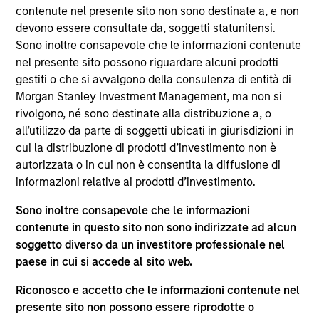
del 17 dicembre 2010 e successive modifiche. La Società è
contenute nel presente sito non sono destinate a, e non
un organismo d’investimento collettivo in valori mobiliari
devono essere consultate da, soggetti statunitensi.
(“OICVM”).
Sono inoltre consapevole che le informazioni contenute
Prima dell’adesione ai comparti, le richieste di
nel presente sito possono riguardare alcuni prodotti
partecipazione non devono essere presentate senza aver
gestiti o che si avvalgono della consulenza di entità di
consultato l’ultima versione del Prospetto Informativo, del
Morgan Stanley Investment Management, ma non si
documento contenente informazioni chiave (“KID”) o del
rivolgono, né sono destinate alla distribuzione a, o
documento contenente informazioni chiave per gli
investitori (“KIID”), della relazione annuale e della
all’utilizzo da parte di soggetti ubicati in giurisdizioni in
relazione semestrale (“Documenti di offerta”) o altri
cui la distribuzione di prodotti d’investimento non è
documenti disponibili sul sito
autorizzata o in cui non è consentita la diffusione di
https://www.morganstanley.com/im/msinvf/index.html
o
informazioni relative ai prodotti d’investimento.
a titolo gratuito presso la Sede legale all’indirizzo
European Bank and Business Centre, 6B route de Trèves,
Sono inoltre consapevole che le informazioni
L-2633 Senningerberg, R.C.S. Lussemburgo B 29 192.
contenute in questo sito non sono indirizzate ad alcun
Le informazioni relative agli aspetti di sostenibilità del
soggetto diverso da un investitore professionale nel
Comparto e una sintesi dei diritti degli investitori sono
paese in cui si accede al sito web.
disponibili sul sito web sopra indicato.
Inoltre, gli investitori italiani sono invitati a prendere
Riconosco e accetto che le informazioni contenute nel
visione del “Modulo completo di sottoscrizione” (Extended
presente sito non possono essere riprodotte o
Application Form), mentre la sezione “Informazioni