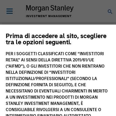
Morgan Stanley
Prima di accedere al sito, scegliere
tra le opzioni seguenti.
Investment Funds
PER I SOGGETTI CLASSIFICATI COME “INVESTITORI
RETAIL” AI SENSI DELLA DIRETTIVA 2011/61/UE
(“AIFMD”), O GLI INVESTITORI CHE NON RIENTRANO
NELLA DEFINIZIONE DI “INVESTITORI
ISTITUZIONALI/PROFESSIONALI” (SECONDO LA
DEFINIZIONE FORNITA DI SEGUITO), E CHE
NECESSITANO DI EVENTUALI CHIARIMENTI IN MERITO
La presente comunicazione ha carattere promozionale.
A UN INVESTIMENTO NEI PRODOTTI DI MORGAN
STANLEY INVESTMENT MANAGEMENT, È
La performance passata non è un indicatore affidabile dei
CONSIGLIABILE RIVOLGERSI A UN CONSULENTE O
risultati futuri. I rendimenti possono aumentare o diminuire
per effetto delle oscillazioni valutarie. Tutti i dati di
INTERMEDIARIO FINANZIARIO AUTORIZZATO.