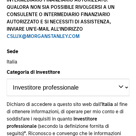
performance sono calcolati in base al valore del
QUALORA NON SIA POSSIBILE RIVOLGERSI A UN
patrimonio netto (NAV), al netto delle spese, e non
CONSULENTE O INTERMEDIARIO FINANZIARIO
comprendono le commissioni e gli oneri relativi
AUTORIZZATO E SI NECESSITI DI ASSISTENZA,
all’emissione e al rimborso delle quote. Tutti i dati relativi
alle performance e agli indici sono tratti da Morgan
INVIARE UN’E-MAIL ALL’INDIRIZZO
Stanley Investment Management.
CSLUX@MORGANSTANLEY.COM
Fare clic sul nome del Comparto per informazioni sui
Rendimenti nell’anno solare.
Sede
Italia
Categoria di investitore
*Devise de référence du fonds
Dichiaro di accedere a questo sito web dall’
Italia
al fine
Il presente materiale contiene informazioni relative ai
Comparti di Morgan Stanley Investment Funds, una
di ottenere informazioni, di operare per mio conto e di
società di investimento a capitale variabile di diritto
soddisfare i requisiti in quanto
Investitore
lussemburghese. (la “Società”) è registrata nel
professionale
(secondo la definizione fornita di
Granducato di Lussemburgo come organismo
seguito)
*
. Riconosco e convengo che le informazioni
d’investimento collettivo ai sensi della Parte 1 della Legge