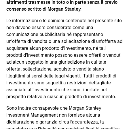
altrimenti trasmesse in toto o in parte senza il previo
supplementari per Hong Kong” (“Additional Information for
consenso scritto di Morgan Stanley.
Hong Kong Investors”) all’interno del Prospetto riguarda
specificamente gli investitori di Hong Kong. Copie gratuite
Le informazioni o le opinioni contenute nel presente sito
in lingua tedesca del Prospetto Informativo, del
documento contenente informazioni chiave per gli
non devono essere considerate come una
investitori (KID o KIID), dello statuto e delle relazioni
comunicazione pubblicitaria né rappresentano
annuali e semestrali e ulteriori informazioni possono
un’offerta di vendita o una sollecitazione di un’offerta ad
essere ottenute dal rappresentante in Svizzera. Il
acquistare alcun prodotto d’investimento, né tali
rappresentante in Svizzera è Carnegie Fund Services S.A.,
11, rue du Général-Dufour, 1204 Ginevra. L’agente pagatore
prodotti d’investimento possono essere offerti o venduti
in Svizzera è Banque Cantonale de Genève, 17, quai de l’Ile,
ad alcun soggetto in una giurisdizione in cui tale
1204 Ginevra.
offerta, sollecitazione, acquisto o vendita siano
Se la società di gestione del Comparto in questione decide
illegittimi ai sensi delle leggi vigenti. Tutti i prodotti di
di cessare l’accordo di commercializzazione del Comparto
investimento sono soggetti a restrizioni dettagliate
in un Paese del SEE in cui esso è registrato per la vendita,
associate all’investimento che sono riportate nel
lo farà nel rispetto delle norme OICVM.
prospetto relativo a ciascun prodotto di investimento.
Per i termini e le definizioni riguardanti il comparto si
rinvia alla pagina del
Glossario
.
Sono inoltre consapevole che Morgan Stanley
Investment Management non fornisce alcuna
Tutti i dati di performance sono calcolati in base al valore
dichiarazione o garanzia circa l’accuratezza, la
del patrimonio netto (NAV), al netto delle spese, e non
completezza o l’idoneità per qualsiasi finalità specifica