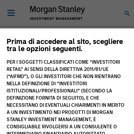
Morgan Stanley
Prima di accedere al sito, scegliere
tra le opzioni seguenti.
Investment Funds
PER I SOGGETTI CLASSIFICATI COME “INVESTITORI
RETAIL” AI SENSI DELLA DIRETTIVA 2011/61/UE
(“AIFMD”), O GLI INVESTITORI CHE NON RIENTRANO
NELLA DEFINIZIONE DI “INVESTITORI
ISTITUZIONALI/PROFESSIONALI” (SECONDO LA
DEFINIZIONE FORNITA DI SEGUITO), E CHE
NECESSITANO DI EVENTUALI CHIARIMENTI IN MERITO
La presente comunicazione ha carattere promozionale.
A UN INVESTIMENTO NEI PRODOTTI DI MORGAN
STANLEY INVESTMENT MANAGEMENT, È
La performance passata non è un indicatore affidabile dei
CONSIGLIABILE RIVOLGERSI A UN CONSULENTE O
risultati futuri. I rendimenti possono aumentare o diminuire
per effetto delle oscillazioni valutarie. Tutti i dati di
INTERMEDIARIO FINANZIARIO AUTORIZZATO.