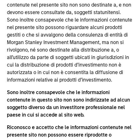
del 17 dicembre 2010 e successive modifiche. La Società è
contenute nel presente sito non sono destinate a, e non
un organismo d’investimento collettivo in valori mobiliari
devono essere consultate da, soggetti statunitensi.
(“OICVM”).
Sono inoltre consapevole che le informazioni contenute
Prima dell’adesione ai comparti, le richieste di
nel presente sito possono riguardare alcuni prodotti
partecipazione non devono essere presentate senza aver
gestiti o che si avvalgono della consulenza di entità di
consultato l’ultima versione del Prospetto Informativo, del
Morgan Stanley Investment Management, ma non si
documento contenente informazioni chiave (“KID”) o del
rivolgono, né sono destinate alla distribuzione a, o
documento contenente informazioni chiave per gli
investitori (“KIID”), della relazione annuale e della
all’utilizzo da parte di soggetti ubicati in giurisdizioni in
relazione semestrale (“Documenti di offerta”) o altri
cui la distribuzione di prodotti d’investimento non è
documenti disponibili sul sito
autorizzata o in cui non è consentita la diffusione di
https://www.morganstanley.com/im/msinvf/index.html
o
informazioni relative ai prodotti d’investimento.
a titolo gratuito presso la Sede legale all’indirizzo
European Bank and Business Centre, 6B route de Trèves,
Sono inoltre consapevole che le informazioni
L-2633 Senningerberg, R.C.S. Lussemburgo B 29 192.
contenute in questo sito non sono indirizzate ad alcun
Le informazioni relative agli aspetti di sostenibilità del
soggetto diverso da un investitore professionale nel
Comparto e una sintesi dei diritti degli investitori sono
paese in cui si accede al sito web.
disponibili sul sito web sopra indicato.
Inoltre, gli investitori italiani sono invitati a prendere
Riconosco e accetto che le informazioni contenute nel
visione del “Modulo completo di sottoscrizione” (Extended
presente sito non possono essere riprodotte o
Application Form), mentre la sezione “Informazioni