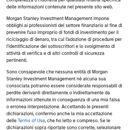
comprendono le commissioni e gli oneri relativi
all’emissione e al rimborso delle azioni. La fonte di tutti i
delle informazioni contenute nel presente sito web.
dati relativi alle performance e agli indici è Morgan Stanley
Investment Management Limited (“MSIM Ltd”).
Morgan Stanley Investment Management impone
obblighi ai professionisti del settore finanziario al fine di
Il valore degli investimenti e i proventi da essi derivanti
prevenire l’uso improprio di fondi di investimento per il
possono aumentare come diminuire e un investitore può
non
riciclaggio di denaro, tra cui l’adozione di procedure per
l’identificazione dei sottoscrittori e lo svolgimento di
recuperare l'importo investito.
attività di verifica e di altri controlli di sicurezza
I dati di performance per i comparti con track record
pertinenti.
inferiore a un anno non sono illustrati. Le performance sono
calcolate al netto delle commissioni. I dati di performance
Sono consapevole che nessuna entità di Morgan
da inizio anno non sono annualizzati. Le performance di
Stanley Investment Management né alcuna sua
altre classi di azioni, se disponibili, potrebbero essere
consociata potranno essere considerate responsabili di
diverse. Prima di investire si consiglia di valutare
attentamente gli obiettivi d’investimento, i rischi, le
perdite derivanti direttamente o indirettamente da
commissioni e le spese del comparto.
informazioni ottenute in conseguenza di una mia falsa
o erronea interpretazione. Accettando le presenti
Il ricorso alla leva aumenta i rischi: una variazione
relativamente contenuta nel valore di un investimento può
dichiarazioni, confermo anche la mia accettazione
determinare una variazione molto più elevata, sia in senso
delle
Terms of Use
, che ho letto e compreso. Se le
positivo che negativo, nel valore di quell’investimento e, di
dichiarazioni sopra riportate sono corrette, selezionare
conseguenza, nel valore del Comparto.