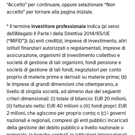
“Accetto” per continuare, oppure selezionare “Non
Alcuni documenti disponibili in questo sito possono
accetto” per tornare alla pagina iniziale.
riguardare più comparti della gamma Morgan Stanley
Investment Funds. Si fa presente che non tutti i comparti
* Il termine
investitore professionale
indica (ai sensi
sono disponibili in tutte le giurisdizioni e che i comparti non
sono disponibili per le persone residenti nelle giurisdizioni
dell’Allegato II Parte I della Direttiva 2014/65/UE
in cui tale distribuzione o disponibilità sia contraria alle
(“MiFID”)): (a) enti creditizi, imprese di investimento, altri
leggi o ai regolamenti locali.
istituti finanziari autorizzati o regolamentati, imprese di
Più alta è la categoria (1-7), maggiore è il potenziale di
assicurazione, organismi di investimento collettivo e
rendimento, ma anche il rischio di perdere l’investimento.
società di gestione di tali organismi, fondi pensione e
La categoria 1 non indica un investimento privo di rischio. Si
società di gestione di tali fondi, negoziatori per conto
rimanda al Documento contenente informazioni chiave per
proprio di materie prime e derivati su materie prime; (b)
gli investitori (KIID), nella sezione Risorse, per il rating di
rischio specifico per le classi di azioni e le avvertenze.
le imprese di grandi dimensioni che ottemperano, a
livello di singola società, ad almeno due dei seguenti
1
Il Morningstar Rating™,
o “star rating” viene calcolato per i
criteri dimensionali: (i) totale di bilancio: EUR 20 milioni,
prodotti gestiti (inclusi fondi comuni, sottoconti di rendite
(ii) fatturato netto: EUR 40 milioni o (iii) fondi propri: EUR
variabili e polizze vita variabili, exchange-traded fund, fondi
chiusi e conti separati) con uno storico minimo di tre anni.
2 milioni, che agiscono per proprio conto; o (c) i governi
Gli exchange-traded fund e i fondi comuni aperti sono
nazionali e regionali, compresi gli enti pubblici incaricati
considerati come un’unica categoria a fini comparativi. Il
della gestione del debito pubblico a livello nazionale o
rating viene calcolato sulla base di una misura del
regionale, le banche centrali, le istituzioni internazionali