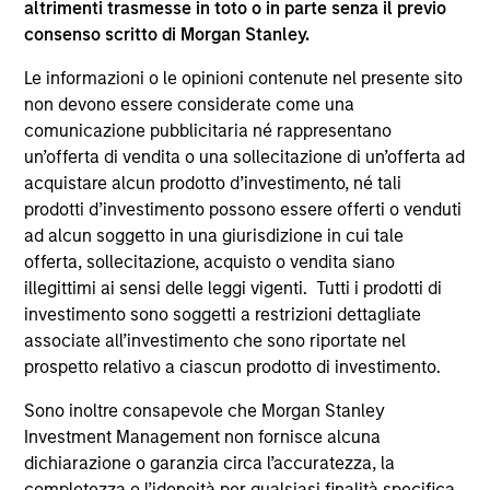
altrimenti trasmesse in toto o in parte senza il previo
supplementari per Hong Kong” (“Additional Information for
consenso scritto di Morgan Stanley.
Hong Kong Investors”) all’interno del Prospetto riguarda
specificamente gli investitori di Hong Kong. Copie gratuite
Le informazioni o le opinioni contenute nel presente sito
in lingua tedesca del Prospetto Informativo, del
documento contenente informazioni chiave per gli
non devono essere considerate come una
investitori (KID o KIID), dello statuto e delle relazioni
comunicazione pubblicitaria né rappresentano
annuali e semestrali e ulteriori informazioni possono
un’offerta di vendita o una sollecitazione di un’offerta ad
essere ottenute dal rappresentante in Svizzera. Il
acquistare alcun prodotto d’investimento, né tali
rappresentante in Svizzera è Carnegie Fund Services S.A.,
11, rue du Général-Dufour, 1204 Ginevra. L’agente pagatore
prodotti d’investimento possono essere offerti o venduti
in Svizzera è Banque Cantonale de Genève, 17, quai de l’Ile,
ad alcun soggetto in una giurisdizione in cui tale
1204 Ginevra.
offerta, sollecitazione, acquisto o vendita siano
Se la società di gestione del Comparto in questione decide
illegittimi ai sensi delle leggi vigenti. Tutti i prodotti di
di cessare l’accordo di commercializzazione del Comparto
investimento sono soggetti a restrizioni dettagliate
in un Paese del SEE in cui esso è registrato per la vendita,
associate all’investimento che sono riportate nel
lo farà nel rispetto delle norme OICVM.
prospetto relativo a ciascun prodotto di investimento.
Per i termini e le definizioni riguardanti il comparto si
rinvia alla pagina del
Glossario
.
Sono inoltre consapevole che Morgan Stanley
Investment Management non fornisce alcuna
Tutti i dati di performance sono calcolati in base al valore
dichiarazione o garanzia circa l’accuratezza, la
del patrimonio netto (NAV), al netto delle spese, e non
completezza o l’idoneità per qualsiasi finalità specifica