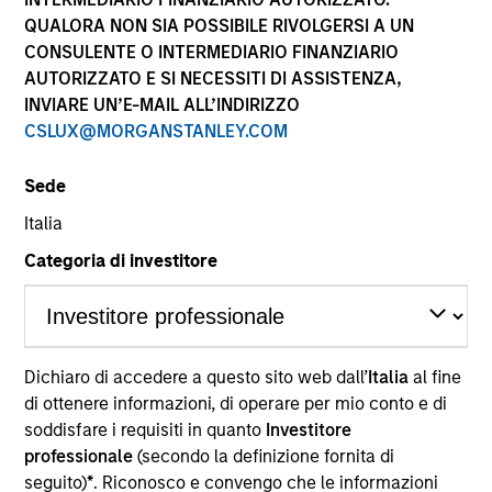
performance sono calcolati in base al valore del
QUALORA NON SIA POSSIBILE RIVOLGERSI A UN
patrimonio netto (NAV), al netto delle spese, e non
CONSULENTE O INTERMEDIARIO FINANZIARIO
comprendono le commissioni e gli oneri relativi
AUTORIZZATO E SI NECESSITI DI ASSISTENZA,
all’emissione e al rimborso delle quote. Tutti i dati relativi
alle performance e agli indici sono tratti da Morgan
INVIARE UN’E-MAIL ALL’INDIRIZZO
Stanley Investment Management.
CSLUX@MORGANSTANLEY.COM
Fare clic sul nome del Comparto per informazioni sui
Rendimenti nell’anno solare.
Sede
Italia
Categoria di investitore
*Devise de référence du fonds
Dichiaro di accedere a questo sito web dall’
Italia
al fine
Il presente materiale contiene informazioni relative ai
Comparti di Morgan Stanley Investment Funds, una
di ottenere informazioni, di operare per mio conto e di
società di investimento a capitale variabile di diritto
soddisfare i requisiti in quanto
Investitore
lussemburghese. (la “Società”) è registrata nel
professionale
(secondo la definizione fornita di
Granducato di Lussemburgo come organismo
seguito)
*
. Riconosco e convengo che le informazioni
d’investimento collettivo ai sensi della Parte 1 della Legge