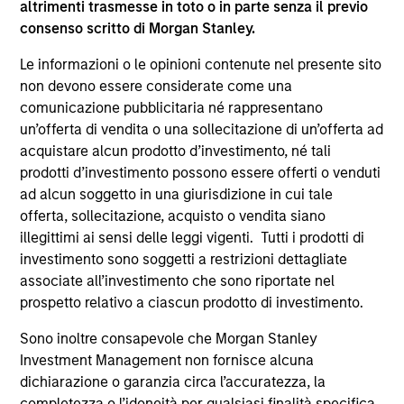
altrimenti trasmesse in toto o in parte senza il previo
supplementari per Hong Kong” (“Additional Information for
consenso scritto di Morgan Stanley.
Hong Kong Investors”) all’interno del Prospetto riguarda
specificamente gli investitori di Hong Kong. Copie gratuite
Le informazioni o le opinioni contenute nel presente sito
in lingua tedesca del Prospetto Informativo, del
documento contenente informazioni chiave per gli
non devono essere considerate come una
investitori (KID o KIID), dello statuto e delle relazioni
comunicazione pubblicitaria né rappresentano
annuali e semestrali e ulteriori informazioni possono
un’offerta di vendita o una sollecitazione di un’offerta ad
essere ottenute dal rappresentante in Svizzera. Il
acquistare alcun prodotto d’investimento, né tali
rappresentante in Svizzera è Carnegie Fund Services S.A.,
11, rue du Général-Dufour, 1204 Ginevra. L’agente pagatore
prodotti d’investimento possono essere offerti o venduti
in Svizzera è Banque Cantonale de Genève, 17, quai de l’Ile,
ad alcun soggetto in una giurisdizione in cui tale
1204 Ginevra.
offerta, sollecitazione, acquisto o vendita siano
Se la società di gestione del Comparto in questione decide
illegittimi ai sensi delle leggi vigenti. Tutti i prodotti di
di cessare l’accordo di commercializzazione del Comparto
investimento sono soggetti a restrizioni dettagliate
in un Paese del SEE in cui esso è registrato per la vendita,
associate all’investimento che sono riportate nel
lo farà nel rispetto delle norme OICVM.
prospetto relativo a ciascun prodotto di investimento.
Per i termini e le definizioni riguardanti il comparto si
rinvia alla pagina del
Glossario
.
Sono inoltre consapevole che Morgan Stanley
Investment Management non fornisce alcuna
Tutti i dati di performance sono calcolati in base al valore
dichiarazione o garanzia circa l’accuratezza, la
del patrimonio netto (NAV), al netto delle spese, e non
completezza o l’idoneità per qualsiasi finalità specifica