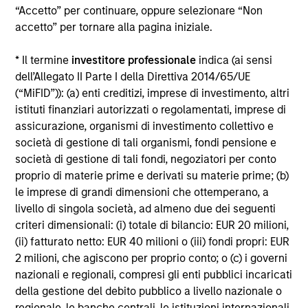
“Accetto” per continuare, oppure selezionare “Non
Alcuni documenti disponibili in questo sito possono
accetto” per tornare alla pagina iniziale.
riguardare più comparti della gamma Morgan Stanley
Investment Funds. Si fa presente che non tutti i comparti
* Il termine
investitore professionale
indica (ai sensi
sono disponibili in tutte le giurisdizioni e che i comparti non
sono disponibili per le persone residenti nelle giurisdizioni
dell’Allegato II Parte I della Direttiva 2014/65/UE
in cui tale distribuzione o disponibilità sia contraria alle
(“MiFID”)): (a) enti creditizi, imprese di investimento, altri
leggi o ai regolamenti locali.
istituti finanziari autorizzati o regolamentati, imprese di
Più alta è la categoria (1-7), maggiore è il potenziale di
assicurazione, organismi di investimento collettivo e
rendimento, ma anche il rischio di perdere l’investimento.
società di gestione di tali organismi, fondi pensione e
La categoria 1 non indica un investimento privo di rischio. Si
società di gestione di tali fondi, negoziatori per conto
rimanda al Documento contenente informazioni chiave per
proprio di materie prime e derivati su materie prime; (b)
gli investitori (KIID), nella sezione Risorse, per il rating di
rischio specifico per le classi di azioni e le avvertenze.
le imprese di grandi dimensioni che ottemperano, a
livello di singola società, ad almeno due dei seguenti
1
Il Morningstar Rating™,
o “star rating” viene calcolato per i
criteri dimensionali: (i) totale di bilancio: EUR 20 milioni,
prodotti gestiti (inclusi fondi comuni, sottoconti di rendite
(ii) fatturato netto: EUR 40 milioni o (iii) fondi propri: EUR
variabili e polizze vita variabili, exchange-traded fund, fondi
chiusi e conti separati) con uno storico minimo di tre anni.
2 milioni, che agiscono per proprio conto; o (c) i governi
Gli exchange-traded fund e i fondi comuni aperti sono
nazionali e regionali, compresi gli enti pubblici incaricati
considerati come un’unica categoria a fini comparativi. Il
della gestione del debito pubblico a livello nazionale o
rating viene calcolato sulla base di una misura del
regionale, le banche centrali, le istituzioni internazionali