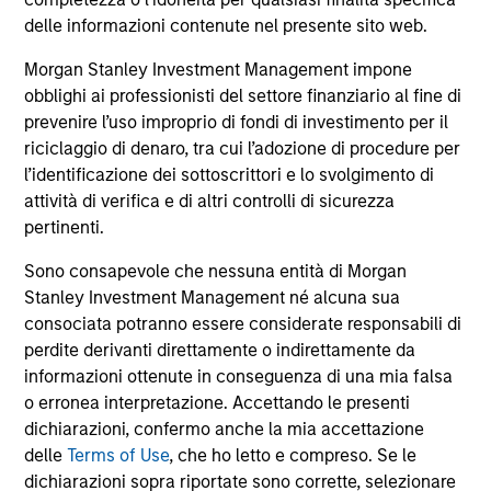
comprendono le commissioni e gli oneri relativi
all’emissione e al rimborso delle azioni. La fonte di tutti i
delle informazioni contenute nel presente sito web.
dati relativi alle performance e agli indici è Morgan Stanley
Investment Management Limited (“MSIM Ltd”).
Morgan Stanley Investment Management impone
obblighi ai professionisti del settore finanziario al fine di
Il valore degli investimenti e i proventi da essi derivanti
prevenire l’uso improprio di fondi di investimento per il
possono aumentare come diminuire e un investitore può
non
riciclaggio di denaro, tra cui l’adozione di procedure per
l’identificazione dei sottoscrittori e lo svolgimento di
recuperare l'importo investito.
attività di verifica e di altri controlli di sicurezza
I dati di performance per i comparti con track record
pertinenti.
inferiore a un anno non sono illustrati. Le performance sono
calcolate al netto delle commissioni. I dati di performance
Sono consapevole che nessuna entità di Morgan
da inizio anno non sono annualizzati. Le performance di
Stanley Investment Management né alcuna sua
altre classi di azioni, se disponibili, potrebbero essere
consociata potranno essere considerate responsabili di
diverse. Prima di investire si consiglia di valutare
attentamente gli obiettivi d’investimento, i rischi, le
perdite derivanti direttamente o indirettamente da
commissioni e le spese del comparto.
informazioni ottenute in conseguenza di una mia falsa
o erronea interpretazione. Accettando le presenti
Il ricorso alla leva aumenta i rischi: una variazione
relativamente contenuta nel valore di un investimento può
dichiarazioni, confermo anche la mia accettazione
determinare una variazione molto più elevata, sia in senso
delle
Terms of Use
, che ho letto e compreso. Se le
positivo che negativo, nel valore di quell’investimento e, di
dichiarazioni sopra riportate sono corrette, selezionare
conseguenza, nel valore del Comparto.