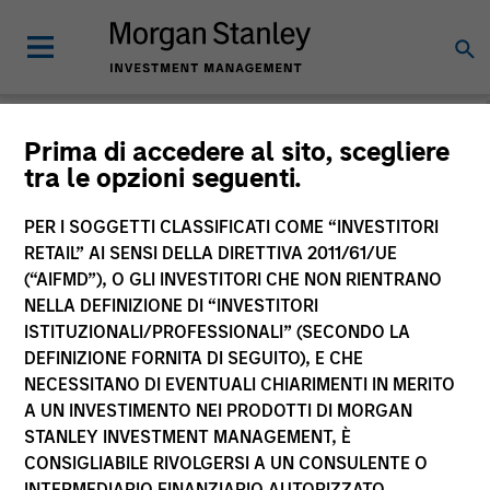
Morgan Stanley
Prima di accedere al sito, scegliere
tra le opzioni seguenti.
Investment Funds
PER I SOGGETTI CLASSIFICATI COME “INVESTITORI
RETAIL” AI SENSI DELLA DIRETTIVA 2011/61/UE
(“AIFMD”), O GLI INVESTITORI CHE NON RIENTRANO
NELLA DEFINIZIONE DI “INVESTITORI
ISTITUZIONALI/PROFESSIONALI” (SECONDO LA
DEFINIZIONE FORNITA DI SEGUITO), E CHE
NECESSITANO DI EVENTUALI CHIARIMENTI IN MERITO
La presente comunicazione ha carattere promozionale.
A UN INVESTIMENTO NEI PRODOTTI DI MORGAN
STANLEY INVESTMENT MANAGEMENT, È
La performance passata non è un indicatore affidabile dei
CONSIGLIABILE RIVOLGERSI A UN CONSULENTE O
risultati futuri. I rendimenti possono aumentare o diminuire
per effetto delle oscillazioni valutarie. Tutti i dati di
INTERMEDIARIO FINANZIARIO AUTORIZZATO.