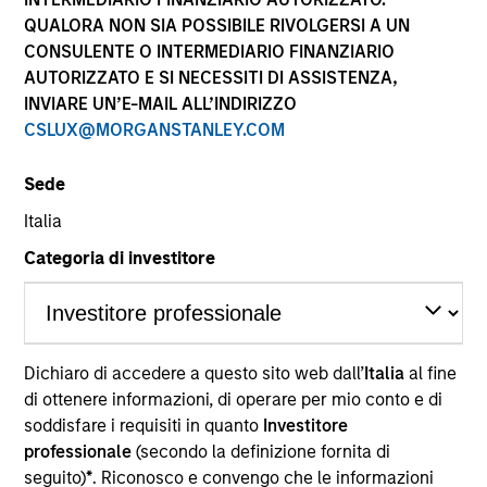
performance sono calcolati in base al valore del
QUALORA NON SIA POSSIBILE RIVOLGERSI A UN
patrimonio netto (NAV), al netto delle spese, e non
CONSULENTE O INTERMEDIARIO FINANZIARIO
comprendono le commissioni e gli oneri relativi
AUTORIZZATO E SI NECESSITI DI ASSISTENZA,
all’emissione e al rimborso delle quote. Tutti i dati relativi
alle performance e agli indici sono tratti da Morgan
INVIARE UN’E-MAIL ALL’INDIRIZZO
Stanley Investment Management.
CSLUX@MORGANSTANLEY.COM
Fare clic sul nome del Comparto per informazioni sui
Rendimenti nell’anno solare.
Sede
Italia
Categoria di investitore
*Devise de référence du fonds
Dichiaro di accedere a questo sito web dall’
Italia
al fine
Il presente materiale contiene informazioni relative ai
Comparti di Morgan Stanley Investment Funds, una
di ottenere informazioni, di operare per mio conto e di
società di investimento a capitale variabile di diritto
soddisfare i requisiti in quanto
Investitore
lussemburghese. (la “Società”) è registrata nel
professionale
(secondo la definizione fornita di
Granducato di Lussemburgo come organismo
seguito)
*
. Riconosco e convengo che le informazioni
d’investimento collettivo ai sensi della Parte 1 della Legge