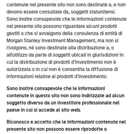
del 17 dicembre 2010 e successive modifiche. La Società è
contenute nel presente sito non sono destinate a, e non
un organismo d’investimento collettivo in valori mobiliari
devono essere consultate da, soggetti statunitensi.
(“OICVM”).
Sono inoltre consapevole che le informazioni contenute
Prima dell’adesione ai comparti, le richieste di
nel presente sito possono riguardare alcuni prodotti
partecipazione non devono essere presentate senza aver
gestiti o che si avvalgono della consulenza di entità di
consultato l’ultima versione del Prospetto Informativo, del
Morgan Stanley Investment Management, ma non si
documento contenente informazioni chiave (“KID”) o del
rivolgono, né sono destinate alla distribuzione a, o
documento contenente informazioni chiave per gli
investitori (“KIID”), della relazione annuale e della
all’utilizzo da parte di soggetti ubicati in giurisdizioni in
relazione semestrale (“Documenti di offerta”) o altri
cui la distribuzione di prodotti d’investimento non è
documenti disponibili sul sito
autorizzata o in cui non è consentita la diffusione di
https://www.morganstanley.com/im/msinvf/index.html
o
informazioni relative ai prodotti d’investimento.
a titolo gratuito presso la Sede legale all’indirizzo
European Bank and Business Centre, 6B route de Trèves,
Sono inoltre consapevole che le informazioni
L-2633 Senningerberg, R.C.S. Lussemburgo B 29 192.
contenute in questo sito non sono indirizzate ad alcun
Le informazioni relative agli aspetti di sostenibilità del
soggetto diverso da un investitore professionale nel
Comparto e una sintesi dei diritti degli investitori sono
paese in cui si accede al sito web.
disponibili sul sito web sopra indicato.
Inoltre, gli investitori italiani sono invitati a prendere
Riconosco e accetto che le informazioni contenute nel
visione del “Modulo completo di sottoscrizione” (Extended
presente sito non possono essere riprodotte o
Application Form), mentre la sezione “Informazioni