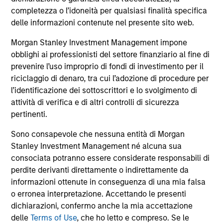
comprendono le commissioni e gli oneri relativi
all’emissione e al rimborso delle azioni. La fonte di tutti i
completezza o l’idoneità per qualsiasi finalità specifica
dati relativi alle performance e agli indici è Morgan Stanley
delle informazioni contenute nel presente sito web.
Investment Management Limited (“MSIM Ltd”).
Morgan Stanley Investment Management impone
Il valore degli investimenti e i proventi da essi derivanti
obblighi ai professionisti del settore finanziario al fine di
possono aumentare come diminuire e un investitore può
non
prevenire l’uso improprio di fondi di investimento per il
riciclaggio di denaro, tra cui l’adozione di procedure per
recuperare l'importo investito.
l’identificazione dei sottoscrittori e lo svolgimento di
I dati di performance per i comparti con track record
attività di verifica e di altri controlli di sicurezza
inferiore a un anno non sono illustrati. Le performance sono
pertinenti.
calcolate al netto delle commissioni. I dati di performance
da inizio anno non sono annualizzati. Le performance di
Sono consapevole che nessuna entità di Morgan
altre classi di azioni, se disponibili, potrebbero essere
Stanley Investment Management né alcuna sua
diverse. Prima di investire si consiglia di valutare
attentamente gli obiettivi d’investimento, i rischi, le
consociata potranno essere considerate responsabili di
commissioni e le spese del comparto.
perdite derivanti direttamente o indirettamente da
informazioni ottenute in conseguenza di una mia falsa
Il ricorso alla leva aumenta i rischi: una variazione
relativamente contenuta nel valore di un investimento può
o erronea interpretazione. Accettando le presenti
determinare una variazione molto più elevata, sia in senso
dichiarazioni, confermo anche la mia accettazione
positivo che negativo, nel valore di quell’investimento e, di
delle
Terms of Use
, che ho letto e compreso. Se le
conseguenza, nel valore del Comparto.