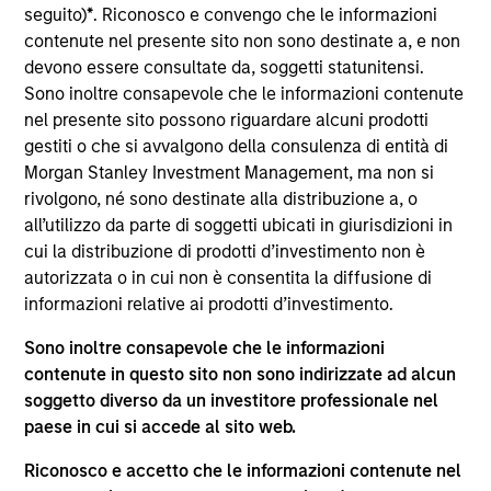
del 17 dicembre 2010 e successive modifiche. La Società è
seguito)
*
. Riconosco e convengo che le informazioni
un organismo d’investimento collettivo in valori mobiliari
contenute nel presente sito non sono destinate a, e non
(“OICVM”).
devono essere consultate da, soggetti statunitensi.
Prima dell’adesione ai comparti, le richieste di
Sono inoltre consapevole che le informazioni contenute
partecipazione non devono essere presentate senza aver
nel presente sito possono riguardare alcuni prodotti
consultato l’ultima versione del Prospetto Informativo, del
gestiti o che si avvalgono della consulenza di entità di
documento contenente informazioni chiave (“KID”) o del
Morgan Stanley Investment Management, ma non si
documento contenente informazioni chiave per gli
investitori (“KIID”), della relazione annuale e della
rivolgono, né sono destinate alla distribuzione a, o
relazione semestrale (“Documenti di offerta”) o altri
all’utilizzo da parte di soggetti ubicati in giurisdizioni in
documenti disponibili sul sito
cui la distribuzione di prodotti d’investimento non è
https://www.morganstanley.com/im/msinvf/index.html
o
autorizzata o in cui non è consentita la diffusione di
a titolo gratuito presso la Sede legale all’indirizzo
informazioni relative ai prodotti d’investimento.
European Bank and Business Centre, 6B route de Trèves,
L-2633 Senningerberg, R.C.S. Lussemburgo B 29 192.
Sono inoltre consapevole che le informazioni
Le informazioni relative agli aspetti di sostenibilità del
contenute in questo sito non sono indirizzate ad alcun
Comparto e una sintesi dei diritti degli investitori sono
soggetto diverso da un investitore professionale nel
disponibili sul sito web sopra indicato.
paese in cui si accede al sito web.
Inoltre, gli investitori italiani sono invitati a prendere
visione del “Modulo completo di sottoscrizione” (Extended
Riconosco e accetto che le informazioni contenute nel
Application Form), mentre la sezione “Informazioni