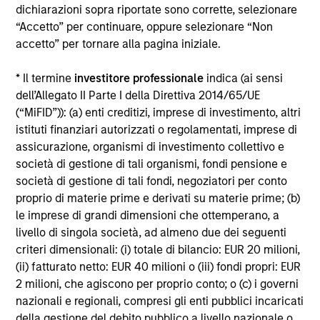
dichiarazioni sopra riportate sono corrette, selezionare
Alcuni documenti disponibili in questo sito possono
“Accetto” per continuare, oppure selezionare “Non
riguardare più comparti della gamma Morgan Stanley
accetto” per tornare alla pagina iniziale.
Investment Funds. Si fa presente che non tutti i comparti
sono disponibili in tutte le giurisdizioni e che i comparti non
sono disponibili per le persone residenti nelle giurisdizioni
* Il termine
investitore professionale
indica (ai sensi
in cui tale distribuzione o disponibilità sia contraria alle
dell’Allegato II Parte I della Direttiva 2014/65/UE
leggi o ai regolamenti locali.
(“MiFID”)): (a) enti creditizi, imprese di investimento, altri
Più alta è la categoria (1-7), maggiore è il potenziale di
istituti finanziari autorizzati o regolamentati, imprese di
rendimento, ma anche il rischio di perdere l’investimento.
assicurazione, organismi di investimento collettivo e
La categoria 1 non indica un investimento privo di rischio. Si
società di gestione di tali organismi, fondi pensione e
rimanda al Documento contenente informazioni chiave per
società di gestione di tali fondi, negoziatori per conto
gli investitori (KIID), nella sezione Risorse, per il rating di
rischio specifico per le classi di azioni e le avvertenze.
proprio di materie prime e derivati su materie prime; (b)
le imprese di grandi dimensioni che ottemperano, a
1
Il Morningstar Rating™,
o “star rating” viene calcolato per i
livello di singola società, ad almeno due dei seguenti
prodotti gestiti (inclusi fondi comuni, sottoconti di rendite
criteri dimensionali: (i) totale di bilancio: EUR 20 milioni,
variabili e polizze vita variabili, exchange-traded fund, fondi
(ii) fatturato netto: EUR 40 milioni o (iii) fondi propri: EUR
chiusi e conti separati) con uno storico minimo di tre anni.
Gli exchange-traded fund e i fondi comuni aperti sono
2 milioni, che agiscono per proprio conto; o (c) i governi
considerati come un’unica categoria a fini comparativi. Il
nazionali e regionali, compresi gli enti pubblici incaricati
rating viene calcolato sulla base di una misura del
della gestione del debito pubblico a livello nazionale o