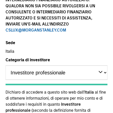
performance sono calcolati in base al valore del
QUALORA NON SIA POSSIBILE RIVOLGERSI A UN
patrimonio netto (NAV), al netto delle spese, e non
CONSULENTE O INTERMEDIARIO FINANZIARIO
comprendono le commissioni e gli oneri relativi
AUTORIZZATO E SI NECESSITI DI ASSISTENZA,
all’emissione e al rimborso delle quote. Tutti i dati relativi
alle performance e agli indici sono tratti da Morgan
INVIARE UN’E-MAIL ALL’INDIRIZZO
Stanley Investment Management.
CSLUX@MORGANSTANLEY.COM
Fare clic sul nome del Comparto per informazioni sui
Rendimenti nell’anno solare.
Sede
Italia
Categoria di investitore
*Devise de référence du fonds
Il presente materiale contiene informazioni relative ai
Comparti di Morgan Stanley Investment Funds, una
Dichiaro di accedere a questo sito web dall’
Italia
al fine
società di investimento a capitale variabile di diritto
di ottenere informazioni, di operare per mio conto e di
lussemburghese. (la “Società”) è registrata nel
soddisfare i requisiti in quanto
Investitore
Granducato di Lussemburgo come organismo
professionale
(secondo la definizione fornita di
d’investimento collettivo ai sensi della Parte 1 della Legge