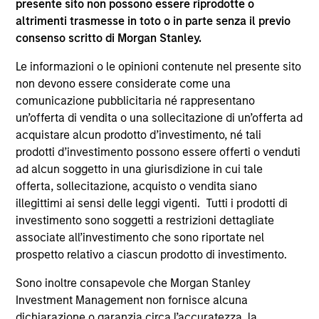
presente sito non possono essere riprodotte o
supplementari per Hong Kong” (“Additional Information for
altrimenti trasmesse in toto o in parte senza il previo
Hong Kong Investors”) all’interno del Prospetto riguarda
consenso scritto di Morgan Stanley.
specificamente gli investitori di Hong Kong. Copie gratuite
in lingua tedesca del Prospetto Informativo, del
documento contenente informazioni chiave per gli
Le informazioni o le opinioni contenute nel presente sito
investitori (KID o KIID), dello statuto e delle relazioni
non devono essere considerate come una
annuali e semestrali e ulteriori informazioni possono
comunicazione pubblicitaria né rappresentano
essere ottenute dal rappresentante in Svizzera. Il
un’offerta di vendita o una sollecitazione di un’offerta ad
rappresentante in Svizzera è Carnegie Fund Services S.A.,
11, rue du Général-Dufour, 1204 Ginevra. L’agente pagatore
acquistare alcun prodotto d’investimento, né tali
in Svizzera è Banque Cantonale de Genève, 17, quai de l’Ile,
prodotti d’investimento possono essere offerti o venduti
1204 Ginevra.
ad alcun soggetto in una giurisdizione in cui tale
Se la società di gestione del Comparto in questione decide
offerta, sollecitazione, acquisto o vendita siano
di cessare l’accordo di commercializzazione del Comparto
illegittimi ai sensi delle leggi vigenti. Tutti i prodotti di
in un Paese del SEE in cui esso è registrato per la vendita,
investimento sono soggetti a restrizioni dettagliate
lo farà nel rispetto delle norme OICVM.
associate all’investimento che sono riportate nel
Per i termini e le definizioni riguardanti il comparto si
prospetto relativo a ciascun prodotto di investimento.
rinvia alla pagina del
Glossario
.
Sono inoltre consapevole che Morgan Stanley
Tutti i dati di performance sono calcolati in base al valore
Investment Management non fornisce alcuna
del patrimonio netto (NAV), al netto delle spese, e non
dichiarazione o garanzia circa l’accuratezza, la