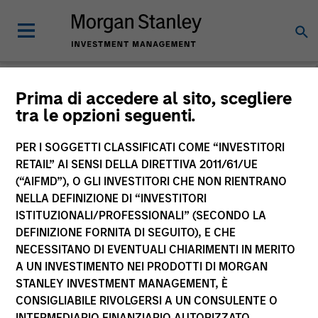
Morgan Stanley
Prima di accedere al sito, scegliere
tra le opzioni seguenti.
Investment Funds
PER I SOGGETTI CLASSIFICATI COME “INVESTITORI
RETAIL” AI SENSI DELLA DIRETTIVA 2011/61/UE
(“AIFMD”), O GLI INVESTITORI CHE NON RIENTRANO
NELLA DEFINIZIONE DI “INVESTITORI
ISTITUZIONALI/PROFESSIONALI” (SECONDO LA
DEFINIZIONE FORNITA DI SEGUITO), E CHE
NECESSITANO DI EVENTUALI CHIARIMENTI IN MERITO
La presente comunicazione ha carattere promozionale.
A UN INVESTIMENTO NEI PRODOTTI DI MORGAN
STANLEY INVESTMENT MANAGEMENT, È
La performance passata non è un indicatore affidabile dei
CONSIGLIABILE RIVOLGERSI A UN CONSULENTE O
risultati futuri. I rendimenti possono aumentare o diminuire
per effetto delle oscillazioni valutarie. Tutti i dati di
INTERMEDIARIO FINANZIARIO AUTORIZZATO.