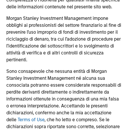
comprendono le commissioni e gli oneri relativi
all’emissione e al rimborso delle azioni. La fonte di tutti i
delle informazioni contenute nel presente sito web.
dati relativi alle performance e agli indici è Morgan Stanley
Investment Management Limited (“MSIM Ltd”).
Morgan Stanley Investment Management impone
obblighi ai professionisti del settore finanziario al fine di
Il valore degli investimenti e i proventi da essi derivanti
prevenire l’uso improprio di fondi di investimento per il
possono aumentare come diminuire e un investitore può
non
riciclaggio di denaro, tra cui l’adozione di procedure per
l’identificazione dei sottoscrittori e lo svolgimento di
recuperare l'importo investito.
attività di verifica e di altri controlli di sicurezza
I dati di performance per i comparti con track record
pertinenti.
inferiore a un anno non sono illustrati. Le performance sono
calcolate al netto delle commissioni. I dati di performance
Sono consapevole che nessuna entità di Morgan
da inizio anno non sono annualizzati. Le performance di
Stanley Investment Management né alcuna sua
altre classi di azioni, se disponibili, potrebbero essere
consociata potranno essere considerate responsabili di
diverse. Prima di investire si consiglia di valutare
attentamente gli obiettivi d’investimento, i rischi, le
perdite derivanti direttamente o indirettamente da
commissioni e le spese del comparto.
informazioni ottenute in conseguenza di una mia falsa
o erronea interpretazione. Accettando le presenti
Il ricorso alla leva aumenta i rischi: una variazione
relativamente contenuta nel valore di un investimento può
dichiarazioni, confermo anche la mia accettazione
determinare una variazione molto più elevata, sia in senso
delle
Terms of Use
, che ho letto e compreso. Se le
positivo che negativo, nel valore di quell’investimento e, di
dichiarazioni sopra riportate sono corrette, selezionare
conseguenza, nel valore del Comparto.