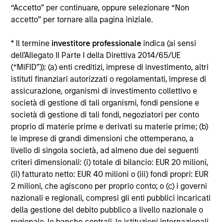
“Accetto” per continuare, oppure selezionare “Non
Alcuni documenti disponibili in questo sito possono
accetto” per tornare alla pagina iniziale.
riguardare più comparti della gamma Morgan Stanley
Investment Funds. Si fa presente che non tutti i comparti
* Il termine
investitore professionale
indica (ai sensi
sono disponibili in tutte le giurisdizioni e che i comparti non
sono disponibili per le persone residenti nelle giurisdizioni
dell’Allegato II Parte I della Direttiva 2014/65/UE
in cui tale distribuzione o disponibilità sia contraria alle
(“MiFID”)): (a) enti creditizi, imprese di investimento, altri
leggi o ai regolamenti locali.
istituti finanziari autorizzati o regolamentati, imprese di
Più alta è la categoria (1-7), maggiore è il potenziale di
assicurazione, organismi di investimento collettivo e
rendimento, ma anche il rischio di perdere l’investimento.
società di gestione di tali organismi, fondi pensione e
La categoria 1 non indica un investimento privo di rischio. Si
società di gestione di tali fondi, negoziatori per conto
rimanda al Documento contenente informazioni chiave per
proprio di materie prime e derivati su materie prime; (b)
gli investitori (KIID), nella sezione Risorse, per il rating di
rischio specifico per le classi di azioni e le avvertenze.
le imprese di grandi dimensioni che ottemperano, a
livello di singola società, ad almeno due dei seguenti
1
Il Morningstar Rating™,
o “star rating” viene calcolato per i
criteri dimensionali: (i) totale di bilancio: EUR 20 milioni,
prodotti gestiti (inclusi fondi comuni, sottoconti di rendite
(ii) fatturato netto: EUR 40 milioni o (iii) fondi propri: EUR
variabili e polizze vita variabili, exchange-traded fund, fondi
chiusi e conti separati) con uno storico minimo di tre anni.
2 milioni, che agiscono per proprio conto; o (c) i governi
Gli exchange-traded fund e i fondi comuni aperti sono
nazionali e regionali, compresi gli enti pubblici incaricati
considerati come un’unica categoria a fini comparativi. Il
della gestione del debito pubblico a livello nazionale o
rating viene calcolato sulla base di una misura del
regionale, le banche centrali, le istituzioni internazionali