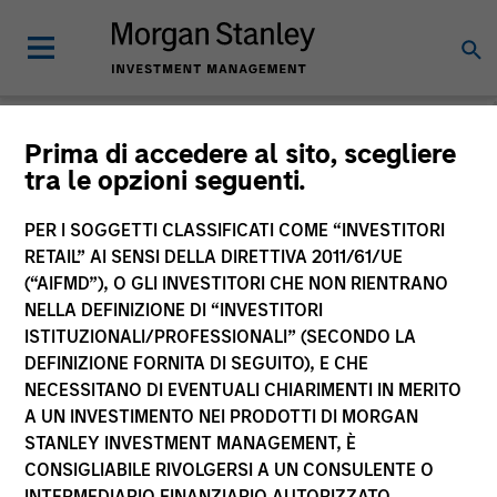
Morgan Stanley
Prima di accedere al sito, scegliere
tra le opzioni seguenti.
Investment Funds
PER I SOGGETTI CLASSIFICATI COME “INVESTITORI
RETAIL” AI SENSI DELLA DIRETTIVA 2011/61/UE
(“AIFMD”), O GLI INVESTITORI CHE NON RIENTRANO
NELLA DEFINIZIONE DI “INVESTITORI
ISTITUZIONALI/PROFESSIONALI” (SECONDO LA
DEFINIZIONE FORNITA DI SEGUITO), E CHE
NECESSITANO DI EVENTUALI CHIARIMENTI IN MERITO
La presente comunicazione ha carattere promozionale.
A UN INVESTIMENTO NEI PRODOTTI DI MORGAN
STANLEY INVESTMENT MANAGEMENT, È
La performance passata non è un indicatore affidabile dei
CONSIGLIABILE RIVOLGERSI A UN CONSULENTE O
risultati futuri. I rendimenti possono aumentare o diminuire
per effetto delle oscillazioni valutarie. Tutti i dati di
INTERMEDIARIO FINANZIARIO AUTORIZZATO.