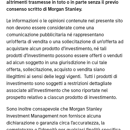
altrimenti trasmesse in toto o in parte senza il previo
supplementari per Hong Kong” (“Additional Information for
consenso scritto di Morgan Stanley.
Hong Kong Investors”) all’interno del Prospetto riguarda
specificamente gli investitori di Hong Kong. Copie gratuite
Le informazioni o le opinioni contenute nel presente sito
in lingua tedesca del Prospetto Informativo, del
documento contenente informazioni chiave per gli
non devono essere considerate come una
investitori (KID o KIID), dello statuto e delle relazioni
comunicazione pubblicitaria né rappresentano
annuali e semestrali e ulteriori informazioni possono
un’offerta di vendita o una sollecitazione di un’offerta ad
essere ottenute dal rappresentante in Svizzera. Il
acquistare alcun prodotto d’investimento, né tali
rappresentante in Svizzera è Carnegie Fund Services S.A.,
11, rue du Général-Dufour, 1204 Ginevra. L’agente pagatore
prodotti d’investimento possono essere offerti o venduti
in Svizzera è Banque Cantonale de Genève, 17, quai de l’Ile,
ad alcun soggetto in una giurisdizione in cui tale
1204 Ginevra.
offerta, sollecitazione, acquisto o vendita siano
Se la società di gestione del Comparto in questione decide
illegittimi ai sensi delle leggi vigenti. Tutti i prodotti di
di cessare l’accordo di commercializzazione del Comparto
investimento sono soggetti a restrizioni dettagliate
in un Paese del SEE in cui esso è registrato per la vendita,
associate all’investimento che sono riportate nel
lo farà nel rispetto delle norme OICVM.
prospetto relativo a ciascun prodotto di investimento.
Per i termini e le definizioni riguardanti il comparto si
rinvia alla pagina del
Glossario
.
Sono inoltre consapevole che Morgan Stanley
Investment Management non fornisce alcuna
Tutti i dati di performance sono calcolati in base al valore
dichiarazione o garanzia circa l’accuratezza, la
del patrimonio netto (NAV), al netto delle spese, e non
completezza o l’idoneità per qualsiasi finalità specifica