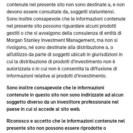
del 17 dicembre 2010 e successive modifiche. La Società è
contenute nel presente sito non sono destinate a, e non
un organismo d’investimento collettivo in valori mobiliari
devono essere consultate da, soggetti statunitensi.
(“OICVM”).
Sono inoltre consapevole che le informazioni contenute
Prima dell’adesione ai comparti, le richieste di
nel presente sito possono riguardare alcuni prodotti
partecipazione non devono essere presentate senza aver
gestiti o che si avvalgono della consulenza di entità di
consultato l’ultima versione del Prospetto Informativo, del
Morgan Stanley Investment Management, ma non si
documento contenente informazioni chiave (“KID”) o del
rivolgono, né sono destinate alla distribuzione a, o
documento contenente informazioni chiave per gli
investitori (“KIID”), della relazione annuale e della
all’utilizzo da parte di soggetti ubicati in giurisdizioni in
relazione semestrale (“Documenti di offerta”) o altri
cui la distribuzione di prodotti d’investimento non è
documenti disponibili sul sito
autorizzata o in cui non è consentita la diffusione di
https://www.morganstanley.com/im/msinvf/index.html
o
informazioni relative ai prodotti d’investimento.
a titolo gratuito presso la Sede legale all’indirizzo
European Bank and Business Centre, 6B route de Trèves,
Sono inoltre consapevole che le informazioni
L-2633 Senningerberg, R.C.S. Lussemburgo B 29 192.
contenute in questo sito non sono indirizzate ad alcun
Le informazioni relative agli aspetti di sostenibilità del
soggetto diverso da un investitore professionale nel
Comparto e una sintesi dei diritti degli investitori sono
paese in cui si accede al sito web.
disponibili sul sito web sopra indicato.
Inoltre, gli investitori italiani sono invitati a prendere
Riconosco e accetto che le informazioni contenute nel
visione del “Modulo completo di sottoscrizione” (Extended
presente sito non possono essere riprodotte o
Application Form), mentre la sezione “Informazioni