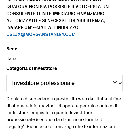
performance sono calcolati in base al valore del
QUALORA NON SIA POSSIBILE RIVOLGERSI A UN
patrimonio netto (NAV), al netto delle spese, e non
CONSULENTE O INTERMEDIARIO FINANZIARIO
comprendono le commissioni e gli oneri relativi
AUTORIZZATO E SI NECESSITI DI ASSISTENZA,
all’emissione e al rimborso delle quote. Tutti i dati relativi
alle performance e agli indici sono tratti da Morgan
INVIARE UN’E-MAIL ALL’INDIRIZZO
Stanley Investment Management.
CSLUX@MORGANSTANLEY.COM
Fare clic sul nome del Comparto per informazioni sui
Rendimenti nell’anno solare.
Sede
Italia
Categoria di investitore
*Devise de référence du fonds
Dichiaro di accedere a questo sito web dall’
Italia
al fine
Il presente materiale contiene informazioni relative ai
Comparti di Morgan Stanley Investment Funds, una
di ottenere informazioni, di operare per mio conto e di
società di investimento a capitale variabile di diritto
soddisfare i requisiti in quanto
Investitore
lussemburghese. (la “Società”) è registrata nel
professionale
(secondo la definizione fornita di
Granducato di Lussemburgo come organismo
seguito)
*
. Riconosco e convengo che le informazioni
d’investimento collettivo ai sensi della Parte 1 della Legge