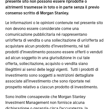
presente sito non possono essere riprodotte o
supplementari per Hong Kong” (“Additional Information for
altrimenti trasmesse in toto o in parte senza il previo
Hong Kong Investors”) all’interno del Prospetto riguarda
consenso scritto di Morgan Stanley.
specificamente gli investitori di Hong Kong. Copie gratuite
in lingua tedesca del Prospetto Informativo, del
documento contenente informazioni chiave per gli
Le informazioni o le opinioni contenute nel presente sito
investitori (KID o KIID), dello statuto e delle relazioni
non devono essere considerate come una
annuali e semestrali e ulteriori informazioni possono
comunicazione pubblicitaria né rappresentano
essere ottenute dal rappresentante in Svizzera. Il
un’offerta di vendita o una sollecitazione di un’offerta ad
rappresentante in Svizzera è Carnegie Fund Services S.A.,
11, rue du Général-Dufour, 1204 Ginevra. L’agente pagatore
acquistare alcun prodotto d’investimento, né tali
in Svizzera è Banque Cantonale de Genève, 17, quai de l’Ile,
prodotti d’investimento possono essere offerti o venduti
1204 Ginevra.
ad alcun soggetto in una giurisdizione in cui tale
Se la società di gestione del Comparto in questione decide
offerta, sollecitazione, acquisto o vendita siano
di cessare l’accordo di commercializzazione del Comparto
illegittimi ai sensi delle leggi vigenti. Tutti i prodotti di
in un Paese del SEE in cui esso è registrato per la vendita,
investimento sono soggetti a restrizioni dettagliate
lo farà nel rispetto delle norme OICVM.
associate all’investimento che sono riportate nel
Per i termini e le definizioni riguardanti il comparto si
prospetto relativo a ciascun prodotto di investimento.
rinvia alla pagina del
Glossario
.
Sono inoltre consapevole che Morgan Stanley
Tutti i dati di performance sono calcolati in base al valore
Investment Management non fornisce alcuna
del patrimonio netto (NAV), al netto delle spese, e non
dichiarazione o garanzia circa l’accuratezza, la