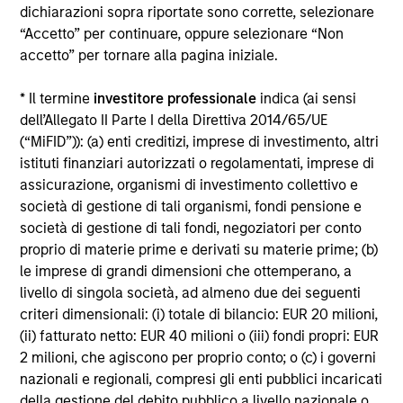
dichiarazioni sopra riportate sono corrette, selezionare
Alcuni documenti disponibili in questo sito possono
“Accetto” per continuare, oppure selezionare “Non
riguardare più comparti della gamma Morgan Stanley
accetto” per tornare alla pagina iniziale.
Investment Funds. Si fa presente che non tutti i comparti
sono disponibili in tutte le giurisdizioni e che i comparti non
sono disponibili per le persone residenti nelle giurisdizioni
* Il termine
investitore professionale
indica (ai sensi
in cui tale distribuzione o disponibilità sia contraria alle
dell’Allegato II Parte I della Direttiva 2014/65/UE
leggi o ai regolamenti locali.
(“MiFID”)): (a) enti creditizi, imprese di investimento, altri
Più alta è la categoria (1-7), maggiore è il potenziale di
istituti finanziari autorizzati o regolamentati, imprese di
rendimento, ma anche il rischio di perdere l’investimento.
assicurazione, organismi di investimento collettivo e
La categoria 1 non indica un investimento privo di rischio. Si
società di gestione di tali organismi, fondi pensione e
rimanda al Documento contenente informazioni chiave per
società di gestione di tali fondi, negoziatori per conto
gli investitori (KIID), nella sezione Risorse, per il rating di
rischio specifico per le classi di azioni e le avvertenze.
proprio di materie prime e derivati su materie prime; (b)
le imprese di grandi dimensioni che ottemperano, a
1
Il Morningstar Rating™,
o “star rating” viene calcolato per i
livello di singola società, ad almeno due dei seguenti
prodotti gestiti (inclusi fondi comuni, sottoconti di rendite
criteri dimensionali: (i) totale di bilancio: EUR 20 milioni,
variabili e polizze vita variabili, exchange-traded fund, fondi
(ii) fatturato netto: EUR 40 milioni o (iii) fondi propri: EUR
chiusi e conti separati) con uno storico minimo di tre anni.
Gli exchange-traded fund e i fondi comuni aperti sono
2 milioni, che agiscono per proprio conto; o (c) i governi
considerati come un’unica categoria a fini comparativi. Il
nazionali e regionali, compresi gli enti pubblici incaricati
rating viene calcolato sulla base di una misura del
della gestione del debito pubblico a livello nazionale o