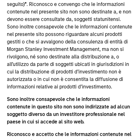
del 17 dicembre 2010 e successive modifiche. La Società è
seguito)
*
. Riconosco e convengo che le informazioni
un organismo d’investimento collettivo in valori mobiliari
contenute nel presente sito non sono destinate a, e non
(“OICVM”).
devono essere consultate da, soggetti statunitensi.
Prima dell’adesione ai comparti, le richieste di
Sono inoltre consapevole che le informazioni contenute
partecipazione non devono essere presentate senza aver
nel presente sito possono riguardare alcuni prodotti
consultato l’ultima versione del Prospetto Informativo, del
gestiti o che si avvalgono della consulenza di entità di
documento contenente informazioni chiave (“KID”) o del
Morgan Stanley Investment Management, ma non si
documento contenente informazioni chiave per gli
investitori (“KIID”), della relazione annuale e della
rivolgono, né sono destinate alla distribuzione a, o
relazione semestrale (“Documenti di offerta”) o altri
all’utilizzo da parte di soggetti ubicati in giurisdizioni in
documenti disponibili sul sito
cui la distribuzione di prodotti d’investimento non è
https://www.morganstanley.com/im/msinvf/index.html
o
autorizzata o in cui non è consentita la diffusione di
a titolo gratuito presso la Sede legale all’indirizzo
informazioni relative ai prodotti d’investimento.
European Bank and Business Centre, 6B route de Trèves,
L-2633 Senningerberg, R.C.S. Lussemburgo B 29 192.
Sono inoltre consapevole che le informazioni
Le informazioni relative agli aspetti di sostenibilità del
contenute in questo sito non sono indirizzate ad alcun
Comparto e una sintesi dei diritti degli investitori sono
soggetto diverso da un investitore professionale nel
disponibili sul sito web sopra indicato.
paese in cui si accede al sito web.
Inoltre, gli investitori italiani sono invitati a prendere
visione del “Modulo completo di sottoscrizione” (Extended
Riconosco e accetto che le informazioni contenute nel
Application Form), mentre la sezione “Informazioni