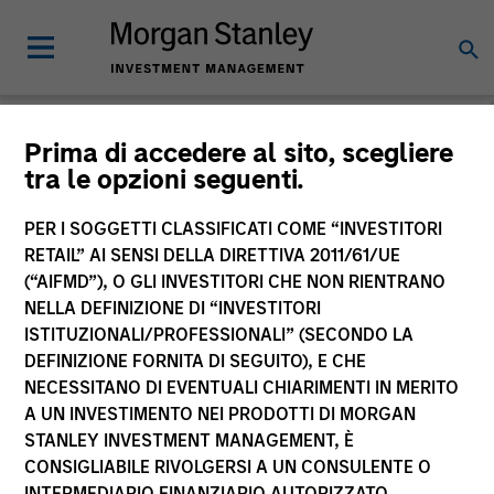
Morgan Stanley
Prima di accedere al sito, scegliere
tra le opzioni seguenti.
Investment Funds
PER I SOGGETTI CLASSIFICATI COME “INVESTITORI
RETAIL” AI SENSI DELLA DIRETTIVA 2011/61/UE
(“AIFMD”), O GLI INVESTITORI CHE NON RIENTRANO
NELLA DEFINIZIONE DI “INVESTITORI
ISTITUZIONALI/PROFESSIONALI” (SECONDO LA
DEFINIZIONE FORNITA DI SEGUITO), E CHE
NECESSITANO DI EVENTUALI CHIARIMENTI IN MERITO
La presente comunicazione ha carattere promozionale.
A UN INVESTIMENTO NEI PRODOTTI DI MORGAN
STANLEY INVESTMENT MANAGEMENT, È
La performance passata non è un indicatore affidabile dei
CONSIGLIABILE RIVOLGERSI A UN CONSULENTE O
risultati futuri. I rendimenti possono aumentare o diminuire
per effetto delle oscillazioni valutarie. Tutti i dati di
INTERMEDIARIO FINANZIARIO AUTORIZZATO.