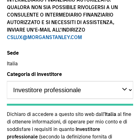
performance sono calcolati in base al valore del
QUALORA NON SIA POSSIBILE RIVOLGERSI A UN
patrimonio netto (NAV), al netto delle spese, e non
CONSULENTE O INTERMEDIARIO FINANZIARIO
comprendono le commissioni e gli oneri relativi
AUTORIZZATO E SI NECESSITI DI ASSISTENZA,
all’emissione e al rimborso delle quote. Tutti i dati relativi
alle performance e agli indici sono tratti da Morgan
INVIARE UN’E-MAIL ALL’INDIRIZZO
Stanley Investment Management.
CSLUX@MORGANSTANLEY.COM
Fare clic sul nome del Comparto per informazioni sui
Rendimenti nell’anno solare.
Sede
Italia
Categoria di investitore
*Devise de référence du fonds
Il presente materiale contiene informazioni relative ai
Comparti di Morgan Stanley Investment Funds, una
Dichiaro di accedere a questo sito web dall’
Italia
al fine
società di investimento a capitale variabile di diritto
di ottenere informazioni, di operare per mio conto e di
lussemburghese. (la “Società”) è registrata nel
soddisfare i requisiti in quanto
Investitore
Granducato di Lussemburgo come organismo
professionale
(secondo la definizione fornita di
d’investimento collettivo ai sensi della Parte 1 della Legge