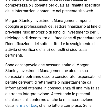
comprendono le commissioni e gli oneri relativi
all’emissione e al rimborso delle azioni. La fonte di tutti i
completezza o l’idoneità per qualsiasi finalità specifica
dati relativi alle performance e agli indici è Morgan Stanley
delle informazioni contenute nel presente sito web.
Investment Management Limited (“MSIM Ltd”).
Morgan Stanley Investment Management impone
Il valore degli investimenti e i proventi da essi derivanti
obblighi ai professionisti del settore finanziario al fine di
possono aumentare come diminuire e un investitore può
non
prevenire l’uso improprio di fondi di investimento per il
riciclaggio di denaro, tra cui l’adozione di procedure per
recuperare l'importo investito.
l’identificazione dei sottoscrittori e lo svolgimento di
I dati di performance per i comparti con track record
attività di verifica e di altri controlli di sicurezza
inferiore a un anno non sono illustrati. Le performance sono
pertinenti.
calcolate al netto delle commissioni. I dati di performance
da inizio anno non sono annualizzati. Le performance di
Sono consapevole che nessuna entità di Morgan
altre classi di azioni, se disponibili, potrebbero essere
Stanley Investment Management né alcuna sua
diverse. Prima di investire si consiglia di valutare
attentamente gli obiettivi d’investimento, i rischi, le
consociata potranno essere considerate responsabili di
commissioni e le spese del comparto.
perdite derivanti direttamente o indirettamente da
informazioni ottenute in conseguenza di una mia falsa
Il ricorso alla leva aumenta i rischi: una variazione
relativamente contenuta nel valore di un investimento può
o erronea interpretazione. Accettando le presenti
determinare una variazione molto più elevata, sia in senso
dichiarazioni, confermo anche la mia accettazione
positivo che negativo, nel valore di quell’investimento e, di
delle
Terms of Use
, che ho letto e compreso. Se le
conseguenza, nel valore del Comparto.