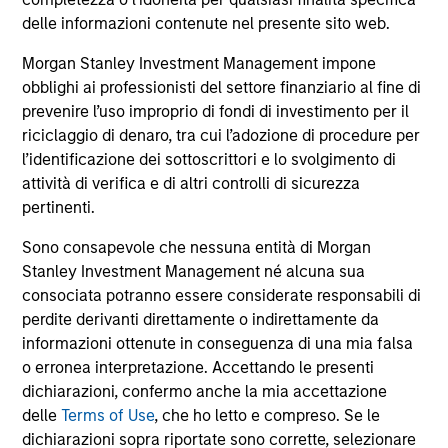
comprendono le commissioni e gli oneri relativi
all’emissione e al rimborso delle azioni. La fonte di tutti i
delle informazioni contenute nel presente sito web.
dati relativi alle performance e agli indici è Morgan Stanley
Investment Management Limited (“MSIM Ltd”).
Morgan Stanley Investment Management impone
obblighi ai professionisti del settore finanziario al fine di
Il valore degli investimenti e i proventi da essi derivanti
prevenire l’uso improprio di fondi di investimento per il
possono aumentare come diminuire e un investitore può
non
riciclaggio di denaro, tra cui l’adozione di procedure per
l’identificazione dei sottoscrittori e lo svolgimento di
recuperare l'importo investito.
attività di verifica e di altri controlli di sicurezza
I dati di performance per i comparti con track record
pertinenti.
inferiore a un anno non sono illustrati. Le performance sono
calcolate al netto delle commissioni. I dati di performance
Sono consapevole che nessuna entità di Morgan
da inizio anno non sono annualizzati. Le performance di
Stanley Investment Management né alcuna sua
altre classi di azioni, se disponibili, potrebbero essere
consociata potranno essere considerate responsabili di
diverse. Prima di investire si consiglia di valutare
attentamente gli obiettivi d’investimento, i rischi, le
perdite derivanti direttamente o indirettamente da
commissioni e le spese del comparto.
informazioni ottenute in conseguenza di una mia falsa
o erronea interpretazione. Accettando le presenti
Il ricorso alla leva aumenta i rischi: una variazione
relativamente contenuta nel valore di un investimento può
dichiarazioni, confermo anche la mia accettazione
determinare una variazione molto più elevata, sia in senso
delle
Terms of Use
, che ho letto e compreso. Se le
positivo che negativo, nel valore di quell’investimento e, di
dichiarazioni sopra riportate sono corrette, selezionare
conseguenza, nel valore del Comparto.