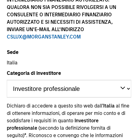
performance sono calcolati in base al valore del
QUALORA NON SIA POSSIBILE RIVOLGERSI A UN
patrimonio netto (NAV), al netto delle spese, e non
CONSULENTE O INTERMEDIARIO FINANZIARIO
comprendono le commissioni e gli oneri relativi
AUTORIZZATO E SI NECESSITI DI ASSISTENZA,
all’emissione e al rimborso delle quote. Tutti i dati relativi
alle performance e agli indici sono tratti da Morgan
INVIARE UN’E-MAIL ALL’INDIRIZZO
Stanley Investment Management.
CSLUX@MORGANSTANLEY.COM
Fare clic sul nome del Comparto per informazioni sui
Rendimenti nell’anno solare.
Sede
Italia
Categoria di investitore
*Devise de référence du fonds
Dichiaro di accedere a questo sito web dall’
Italia
al fine
Il presente materiale contiene informazioni relative ai
Comparti di Morgan Stanley Investment Funds, una
di ottenere informazioni, di operare per mio conto e di
società di investimento a capitale variabile di diritto
soddisfare i requisiti in quanto
Investitore
lussemburghese. (la “Società”) è registrata nel
professionale
(secondo la definizione fornita di
Granducato di Lussemburgo come organismo
seguito)
*
. Riconosco e convengo che le informazioni
d’investimento collettivo ai sensi della Parte 1 della Legge