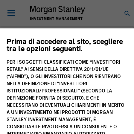
Morgan Stanley
Prima di accedere al sito, scegliere
tra le opzioni seguenti.
Investment Funds
PER I SOGGETTI CLASSIFICATI COME “INVESTITORI
RETAIL” AI SENSI DELLA DIRETTIVA 2011/61/UE
(“AIFMD”), O GLI INVESTITORI CHE NON RIENTRANO
NELLA DEFINIZIONE DI “INVESTITORI
ISTITUZIONALI/PROFESSIONALI” (SECONDO LA
DEFINIZIONE FORNITA DI SEGUITO), E CHE
NECESSITANO DI EVENTUALI CHIARIMENTI IN MERITO
La presente comunicazione ha carattere promozionale.
A UN INVESTIMENTO NEI PRODOTTI DI MORGAN
STANLEY INVESTMENT MANAGEMENT, È
La performance passata non è un indicatore affidabile dei
CONSIGLIABILE RIVOLGERSI A UN CONSULENTE O
risultati futuri. I rendimenti possono aumentare o diminuire
per effetto delle oscillazioni valutarie. Tutti i dati di
INTERMEDIARIO FINANZIARIO AUTORIZZATO.