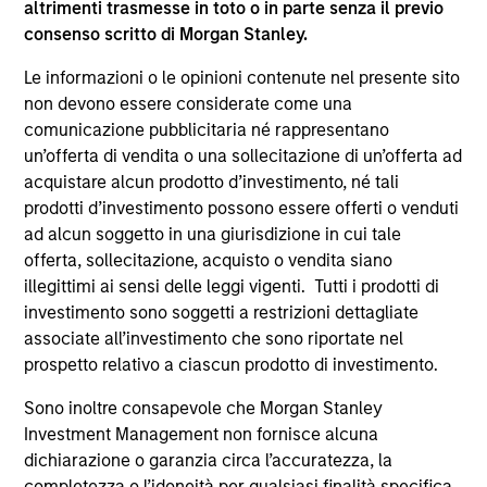
altrimenti trasmesse in toto o in parte senza il previo
supplementari per Hong Kong” (“Additional Information for
consenso scritto di Morgan Stanley.
Hong Kong Investors”) all’interno del Prospetto riguarda
specificamente gli investitori di Hong Kong. Copie gratuite
Le informazioni o le opinioni contenute nel presente sito
in lingua tedesca del Prospetto Informativo, del
documento contenente informazioni chiave per gli
non devono essere considerate come una
investitori (KID o KIID), dello statuto e delle relazioni
comunicazione pubblicitaria né rappresentano
annuali e semestrali e ulteriori informazioni possono
un’offerta di vendita o una sollecitazione di un’offerta ad
essere ottenute dal rappresentante in Svizzera. Il
acquistare alcun prodotto d’investimento, né tali
rappresentante in Svizzera è Carnegie Fund Services S.A.,
11, rue du Général-Dufour, 1204 Ginevra. L’agente pagatore
prodotti d’investimento possono essere offerti o venduti
in Svizzera è Banque Cantonale de Genève, 17, quai de l’Ile,
ad alcun soggetto in una giurisdizione in cui tale
1204 Ginevra.
offerta, sollecitazione, acquisto o vendita siano
Se la società di gestione del Comparto in questione decide
illegittimi ai sensi delle leggi vigenti. Tutti i prodotti di
di cessare l’accordo di commercializzazione del Comparto
investimento sono soggetti a restrizioni dettagliate
in un Paese del SEE in cui esso è registrato per la vendita,
associate all’investimento che sono riportate nel
lo farà nel rispetto delle norme OICVM.
prospetto relativo a ciascun prodotto di investimento.
Per i termini e le definizioni riguardanti il comparto si
rinvia alla pagina del
Glossario
.
Sono inoltre consapevole che Morgan Stanley
Investment Management non fornisce alcuna
Tutti i dati di performance sono calcolati in base al valore
dichiarazione o garanzia circa l’accuratezza, la
del patrimonio netto (NAV), al netto delle spese, e non
completezza o l’idoneità per qualsiasi finalità specifica