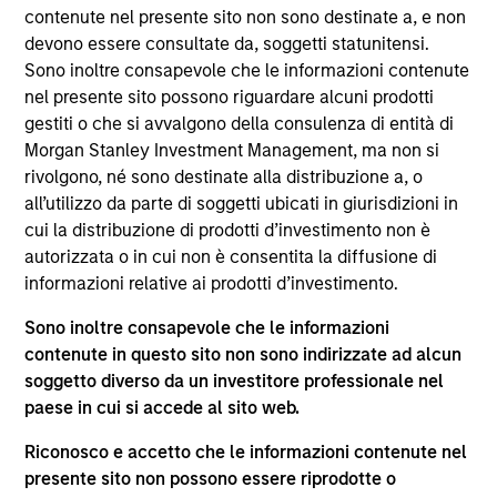
del 17 dicembre 2010 e successive modifiche. La Società è
contenute nel presente sito non sono destinate a, e non
un organismo d’investimento collettivo in valori mobiliari
devono essere consultate da, soggetti statunitensi.
(“OICVM”).
Sono inoltre consapevole che le informazioni contenute
Prima dell’adesione ai comparti, le richieste di
nel presente sito possono riguardare alcuni prodotti
partecipazione non devono essere presentate senza aver
gestiti o che si avvalgono della consulenza di entità di
consultato l’ultima versione del Prospetto Informativo, del
Morgan Stanley Investment Management, ma non si
documento contenente informazioni chiave (“KID”) o del
rivolgono, né sono destinate alla distribuzione a, o
documento contenente informazioni chiave per gli
investitori (“KIID”), della relazione annuale e della
all’utilizzo da parte di soggetti ubicati in giurisdizioni in
relazione semestrale (“Documenti di offerta”) o altri
cui la distribuzione di prodotti d’investimento non è
documenti disponibili sul sito
autorizzata o in cui non è consentita la diffusione di
https://www.morganstanley.com/im/msinvf/index.html
o
informazioni relative ai prodotti d’investimento.
a titolo gratuito presso la Sede legale all’indirizzo
European Bank and Business Centre, 6B route de Trèves,
Sono inoltre consapevole che le informazioni
L-2633 Senningerberg, R.C.S. Lussemburgo B 29 192.
contenute in questo sito non sono indirizzate ad alcun
Le informazioni relative agli aspetti di sostenibilità del
soggetto diverso da un investitore professionale nel
Comparto e una sintesi dei diritti degli investitori sono
paese in cui si accede al sito web.
disponibili sul sito web sopra indicato.
Inoltre, gli investitori italiani sono invitati a prendere
Riconosco e accetto che le informazioni contenute nel
visione del “Modulo completo di sottoscrizione” (Extended
presente sito non possono essere riprodotte o
Application Form), mentre la sezione “Informazioni