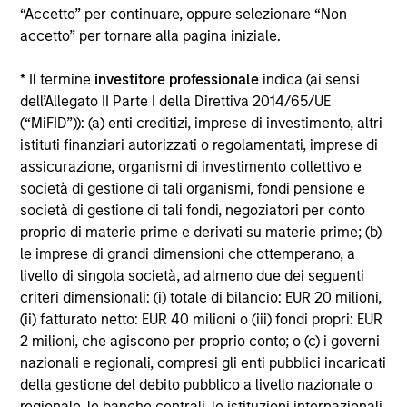
“Accetto” per continuare, oppure selezionare “Non
Alcuni documenti disponibili in questo sito possono
accetto” per tornare alla pagina iniziale.
riguardare più comparti della gamma Morgan Stanley
Investment Funds. Si fa presente che non tutti i comparti
* Il termine
investitore professionale
indica (ai sensi
sono disponibili in tutte le giurisdizioni e che i comparti non
sono disponibili per le persone residenti nelle giurisdizioni
dell’Allegato II Parte I della Direttiva 2014/65/UE
in cui tale distribuzione o disponibilità sia contraria alle
(“MiFID”)): (a) enti creditizi, imprese di investimento, altri
leggi o ai regolamenti locali.
istituti finanziari autorizzati o regolamentati, imprese di
Più alta è la categoria (1-7), maggiore è il potenziale di
assicurazione, organismi di investimento collettivo e
rendimento, ma anche il rischio di perdere l’investimento.
società di gestione di tali organismi, fondi pensione e
La categoria 1 non indica un investimento privo di rischio. Si
società di gestione di tali fondi, negoziatori per conto
rimanda al Documento contenente informazioni chiave per
proprio di materie prime e derivati su materie prime; (b)
gli investitori (KIID), nella sezione Risorse, per il rating di
rischio specifico per le classi di azioni e le avvertenze.
le imprese di grandi dimensioni che ottemperano, a
livello di singola società, ad almeno due dei seguenti
1
Il Morningstar Rating™,
o “star rating” viene calcolato per i
criteri dimensionali: (i) totale di bilancio: EUR 20 milioni,
prodotti gestiti (inclusi fondi comuni, sottoconti di rendite
(ii) fatturato netto: EUR 40 milioni o (iii) fondi propri: EUR
variabili e polizze vita variabili, exchange-traded fund, fondi
chiusi e conti separati) con uno storico minimo di tre anni.
2 milioni, che agiscono per proprio conto; o (c) i governi
Gli exchange-traded fund e i fondi comuni aperti sono
nazionali e regionali, compresi gli enti pubblici incaricati
considerati come un’unica categoria a fini comparativi. Il
della gestione del debito pubblico a livello nazionale o
rating viene calcolato sulla base di una misura del
regionale, le banche centrali, le istituzioni internazionali