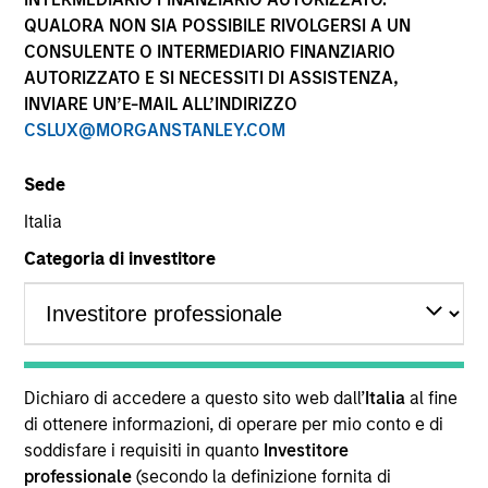
performance sono calcolati in base al valore del
QUALORA NON SIA POSSIBILE RIVOLGERSI A UN
patrimonio netto (NAV), al netto delle spese, e non
CONSULENTE O INTERMEDIARIO FINANZIARIO
comprendono le commissioni e gli oneri relativi
AUTORIZZATO E SI NECESSITI DI ASSISTENZA,
all’emissione e al rimborso delle quote. Tutti i dati relativi
alle performance e agli indici sono tratti da Morgan
INVIARE UN’E-MAIL ALL’INDIRIZZO
Stanley Investment Management.
CSLUX@MORGANSTANLEY.COM
Fare clic sul nome del Comparto per informazioni sui
Rendimenti nell’anno solare.
Sede
Italia
Categoria di investitore
*Devise de référence du fonds
Il presente materiale contiene informazioni relative ai
Comparti di Morgan Stanley Investment Funds, una
Dichiaro di accedere a questo sito web dall’
Italia
al fine
società di investimento a capitale variabile di diritto
di ottenere informazioni, di operare per mio conto e di
lussemburghese. (la “Società”) è registrata nel
soddisfare i requisiti in quanto
Investitore
Granducato di Lussemburgo come organismo
professionale
(secondo la definizione fornita di
d’investimento collettivo ai sensi della Parte 1 della Legge