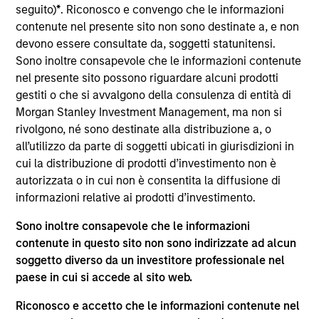
del 17 dicembre 2010 e successive modifiche. La Società è
seguito)
*
. Riconosco e convengo che le informazioni
un organismo d’investimento collettivo in valori mobiliari
contenute nel presente sito non sono destinate a, e non
(“OICVM”).
devono essere consultate da, soggetti statunitensi.
Prima dell’adesione ai comparti, le richieste di
Sono inoltre consapevole che le informazioni contenute
partecipazione non devono essere presentate senza aver
nel presente sito possono riguardare alcuni prodotti
consultato l’ultima versione del Prospetto Informativo, del
gestiti o che si avvalgono della consulenza di entità di
documento contenente informazioni chiave (“KID”) o del
Morgan Stanley Investment Management, ma non si
documento contenente informazioni chiave per gli
investitori (“KIID”), della relazione annuale e della
rivolgono, né sono destinate alla distribuzione a, o
relazione semestrale (“Documenti di offerta”) o altri
all’utilizzo da parte di soggetti ubicati in giurisdizioni in
documenti disponibili sul sito
cui la distribuzione di prodotti d’investimento non è
https://www.morganstanley.com/im/msinvf/index.html
o
autorizzata o in cui non è consentita la diffusione di
a titolo gratuito presso la Sede legale all’indirizzo
informazioni relative ai prodotti d’investimento.
European Bank and Business Centre, 6B route de Trèves,
L-2633 Senningerberg, R.C.S. Lussemburgo B 29 192.
Sono inoltre consapevole che le informazioni
Le informazioni relative agli aspetti di sostenibilità del
contenute in questo sito non sono indirizzate ad alcun
Comparto e una sintesi dei diritti degli investitori sono
soggetto diverso da un investitore professionale nel
disponibili sul sito web sopra indicato.
paese in cui si accede al sito web.
Inoltre, gli investitori italiani sono invitati a prendere
visione del “Modulo completo di sottoscrizione” (Extended
Riconosco e accetto che le informazioni contenute nel
Application Form), mentre la sezione “Informazioni