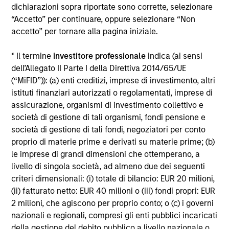
dichiarazioni sopra riportate sono corrette, selezionare
Alcuni documenti disponibili in questo sito possono
“Accetto” per continuare, oppure selezionare “Non
riguardare più comparti della gamma Morgan Stanley
accetto” per tornare alla pagina iniziale.
Investment Funds. Si fa presente che non tutti i comparti
sono disponibili in tutte le giurisdizioni e che i comparti non
sono disponibili per le persone residenti nelle giurisdizioni
* Il termine
investitore professionale
indica (ai sensi
in cui tale distribuzione o disponibilità sia contraria alle
dell’Allegato II Parte I della Direttiva 2014/65/UE
leggi o ai regolamenti locali.
(“MiFID”)): (a) enti creditizi, imprese di investimento, altri
Più alta è la categoria (1-7), maggiore è il potenziale di
istituti finanziari autorizzati o regolamentati, imprese di
rendimento, ma anche il rischio di perdere l’investimento.
assicurazione, organismi di investimento collettivo e
La categoria 1 non indica un investimento privo di rischio. Si
società di gestione di tali organismi, fondi pensione e
rimanda al Documento contenente informazioni chiave per
società di gestione di tali fondi, negoziatori per conto
gli investitori (KIID), nella sezione Risorse, per il rating di
rischio specifico per le classi di azioni e le avvertenze.
proprio di materie prime e derivati su materie prime; (b)
le imprese di grandi dimensioni che ottemperano, a
1
Il Morningstar Rating™,
o “star rating” viene calcolato per i
livello di singola società, ad almeno due dei seguenti
prodotti gestiti (inclusi fondi comuni, sottoconti di rendite
criteri dimensionali: (i) totale di bilancio: EUR 20 milioni,
variabili e polizze vita variabili, exchange-traded fund, fondi
(ii) fatturato netto: EUR 40 milioni o (iii) fondi propri: EUR
chiusi e conti separati) con uno storico minimo di tre anni.
Gli exchange-traded fund e i fondi comuni aperti sono
2 milioni, che agiscono per proprio conto; o (c) i governi
considerati come un’unica categoria a fini comparativi. Il
nazionali e regionali, compresi gli enti pubblici incaricati
rating viene calcolato sulla base di una misura del
della gestione del debito pubblico a livello nazionale o