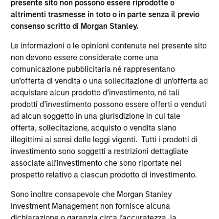
presente sito non possono essere riprodotte o
supplementari per Hong Kong” (“Additional Information for
altrimenti trasmesse in toto o in parte senza il previo
Hong Kong Investors”) all’interno del Prospetto riguarda
consenso scritto di Morgan Stanley.
specificamente gli investitori di Hong Kong. Copie gratuite
in lingua tedesca del Prospetto Informativo, del
documento contenente informazioni chiave per gli
Le informazioni o le opinioni contenute nel presente sito
investitori (KID o KIID), dello statuto e delle relazioni
non devono essere considerate come una
annuali e semestrali e ulteriori informazioni possono
comunicazione pubblicitaria né rappresentano
essere ottenute dal rappresentante in Svizzera. Il
un’offerta di vendita o una sollecitazione di un’offerta ad
rappresentante in Svizzera è Carnegie Fund Services S.A.,
11, rue du Général-Dufour, 1204 Ginevra. L’agente pagatore
acquistare alcun prodotto d’investimento, né tali
in Svizzera è Banque Cantonale de Genève, 17, quai de l’Ile,
prodotti d’investimento possono essere offerti o venduti
1204 Ginevra.
ad alcun soggetto in una giurisdizione in cui tale
Se la società di gestione del Comparto in questione decide
offerta, sollecitazione, acquisto o vendita siano
di cessare l’accordo di commercializzazione del Comparto
illegittimi ai sensi delle leggi vigenti. Tutti i prodotti di
in un Paese del SEE in cui esso è registrato per la vendita,
investimento sono soggetti a restrizioni dettagliate
lo farà nel rispetto delle norme OICVM.
associate all’investimento che sono riportate nel
Per i termini e le definizioni riguardanti il comparto si
prospetto relativo a ciascun prodotto di investimento.
rinvia alla pagina del
Glossario
.
Sono inoltre consapevole che Morgan Stanley
Tutti i dati di performance sono calcolati in base al valore
Investment Management non fornisce alcuna
del patrimonio netto (NAV), al netto delle spese, e non
dichiarazione o garanzia circa l’accuratezza, la