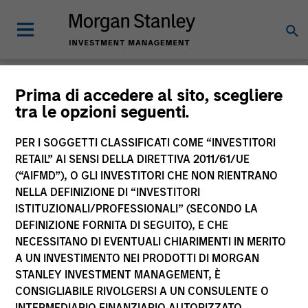
Morgan Stanley
Prima di accedere al sito, scegliere
tra le opzioni seguenti.
Investment Funds
PER I SOGGETTI CLASSIFICATI COME “INVESTITORI
RETAIL” AI SENSI DELLA DIRETTIVA 2011/61/UE
(“AIFMD”), O GLI INVESTITORI CHE NON RIENTRANO
NELLA DEFINIZIONE DI “INVESTITORI
ISTITUZIONALI/PROFESSIONALI” (SECONDO LA
DEFINIZIONE FORNITA DI SEGUITO), E CHE
NECESSITANO DI EVENTUALI CHIARIMENTI IN MERITO
La presente comunicazione ha carattere promozionale.
A UN INVESTIMENTO NEI PRODOTTI DI MORGAN
STANLEY INVESTMENT MANAGEMENT, È
La performance passata non è un indicatore affidabile dei
CONSIGLIABILE RIVOLGERSI A UN CONSULENTE O
risultati futuri. I rendimenti possono aumentare o diminuire
per effetto delle oscillazioni valutarie. Tutti i dati di
INTERMEDIARIO FINANZIARIO AUTORIZZATO.