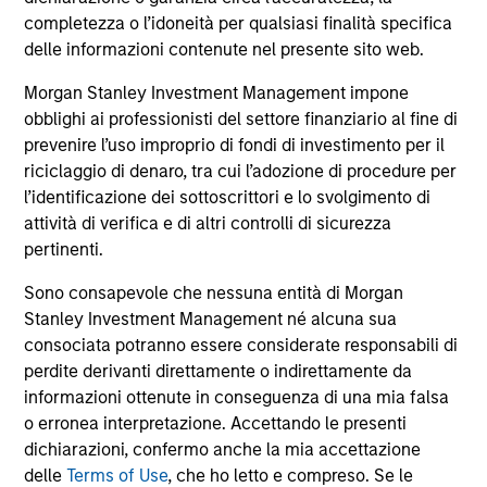
comprendono le commissioni e gli oneri relativi
all’emissione e al rimborso delle azioni. La fonte di tutti i
completezza o l’idoneità per qualsiasi finalità specifica
dati relativi alle performance e agli indici è Morgan Stanley
delle informazioni contenute nel presente sito web.
Investment Management Limited (“MSIM Ltd”).
Morgan Stanley Investment Management impone
Il valore degli investimenti e i proventi da essi derivanti
obblighi ai professionisti del settore finanziario al fine di
possono aumentare come diminuire e un investitore può
non
prevenire l’uso improprio di fondi di investimento per il
riciclaggio di denaro, tra cui l’adozione di procedure per
recuperare l'importo investito.
l’identificazione dei sottoscrittori e lo svolgimento di
I dati di performance per i comparti con track record
attività di verifica e di altri controlli di sicurezza
inferiore a un anno non sono illustrati. Le performance sono
pertinenti.
calcolate al netto delle commissioni. I dati di performance
da inizio anno non sono annualizzati. Le performance di
Sono consapevole che nessuna entità di Morgan
altre classi di azioni, se disponibili, potrebbero essere
Stanley Investment Management né alcuna sua
diverse. Prima di investire si consiglia di valutare
attentamente gli obiettivi d’investimento, i rischi, le
consociata potranno essere considerate responsabili di
commissioni e le spese del comparto.
perdite derivanti direttamente o indirettamente da
informazioni ottenute in conseguenza di una mia falsa
Il ricorso alla leva aumenta i rischi: una variazione
relativamente contenuta nel valore di un investimento può
o erronea interpretazione. Accettando le presenti
determinare una variazione molto più elevata, sia in senso
dichiarazioni, confermo anche la mia accettazione
positivo che negativo, nel valore di quell’investimento e, di
delle
Terms of Use
, che ho letto e compreso. Se le
conseguenza, nel valore del Comparto.