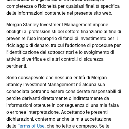
comprendono le commissioni e gli oneri relativi
all’emissione e al rimborso delle azioni. La fonte di tutti i
completezza o l’idoneità per qualsiasi finalità specifica
dati relativi alle performance e agli indici è Morgan Stanley
delle informazioni contenute nel presente sito web.
Investment Management Limited (“MSIM Ltd”).
Morgan Stanley Investment Management impone
Il valore degli investimenti e i proventi da essi derivanti
obblighi ai professionisti del settore finanziario al fine di
possono aumentare come diminuire e un investitore può
non
prevenire l’uso improprio di fondi di investimento per il
riciclaggio di denaro, tra cui l’adozione di procedure per
recuperare l'importo investito.
l’identificazione dei sottoscrittori e lo svolgimento di
I dati di performance per i comparti con track record
attività di verifica e di altri controlli di sicurezza
inferiore a un anno non sono illustrati. Le performance sono
pertinenti.
calcolate al netto delle commissioni. I dati di performance
da inizio anno non sono annualizzati. Le performance di
Sono consapevole che nessuna entità di Morgan
altre classi di azioni, se disponibili, potrebbero essere
Stanley Investment Management né alcuna sua
diverse. Prima di investire si consiglia di valutare
attentamente gli obiettivi d’investimento, i rischi, le
consociata potranno essere considerate responsabili di
commissioni e le spese del comparto.
perdite derivanti direttamente o indirettamente da
informazioni ottenute in conseguenza di una mia falsa
Il ricorso alla leva aumenta i rischi: una variazione
relativamente contenuta nel valore di un investimento può
o erronea interpretazione. Accettando le presenti
determinare una variazione molto più elevata, sia in senso
dichiarazioni, confermo anche la mia accettazione
positivo che negativo, nel valore di quell’investimento e, di
delle
Terms of Use
, che ho letto e compreso. Se le
conseguenza, nel valore del Comparto.