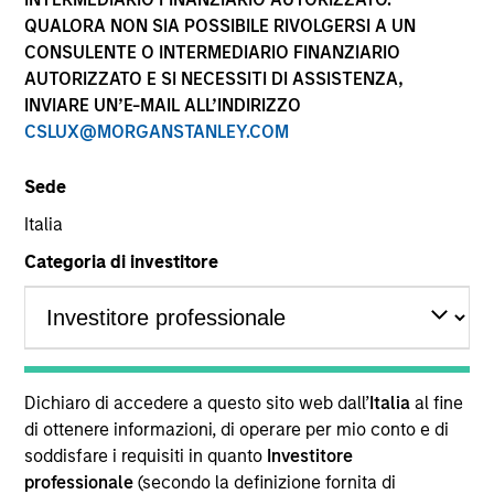
performance sono calcolati in base al valore del
QUALORA NON SIA POSSIBILE RIVOLGERSI A UN
patrimonio netto (NAV), al netto delle spese, e non
CONSULENTE O INTERMEDIARIO FINANZIARIO
comprendono le commissioni e gli oneri relativi
AUTORIZZATO E SI NECESSITI DI ASSISTENZA,
all’emissione e al rimborso delle quote. Tutti i dati relativi
alle performance e agli indici sono tratti da Morgan
INVIARE UN’E-MAIL ALL’INDIRIZZO
Stanley Investment Management.
CSLUX@MORGANSTANLEY.COM
Fare clic sul nome del Comparto per informazioni sui
Rendimenti nell’anno solare.
Sede
Italia
Categoria di investitore
*Devise de référence du fonds
Il presente materiale contiene informazioni relative ai
Comparti di Morgan Stanley Investment Funds, una
Dichiaro di accedere a questo sito web dall’
Italia
al fine
società di investimento a capitale variabile di diritto
di ottenere informazioni, di operare per mio conto e di
lussemburghese. (la “Società”) è registrata nel
soddisfare i requisiti in quanto
Investitore
Granducato di Lussemburgo come organismo
professionale
(secondo la definizione fornita di
d’investimento collettivo ai sensi della Parte 1 della Legge