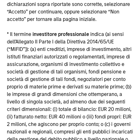
dichiarazioni sopra riportate sono corrette, selezionare
Alcuni documenti disponibili in questo sito possono
“Accetto” per continuare, oppure selezionare “Non
riguardare più comparti della gamma Morgan Stanley
accetto” per tornare alla pagina iniziale.
Investment Funds. Si fa presente che non tutti i comparti
sono disponibili in tutte le giurisdizioni e che i comparti non
sono disponibili per le persone residenti nelle giurisdizioni
* Il termine
investitore professionale
indica (ai sensi
in cui tale distribuzione o disponibilità sia contraria alle
dell’Allegato II Parte I della Direttiva 2014/65/UE
leggi o ai regolamenti locali.
(“MiFID”)): (a) enti creditizi, imprese di investimento, altri
Più alta è la categoria (1-7), maggiore è il potenziale di
istituti finanziari autorizzati o regolamentati, imprese di
rendimento, ma anche il rischio di perdere l’investimento.
assicurazione, organismi di investimento collettivo e
La categoria 1 non indica un investimento privo di rischio. Si
società di gestione di tali organismi, fondi pensione e
rimanda al Documento contenente informazioni chiave per
società di gestione di tali fondi, negoziatori per conto
gli investitori (KIID), nella sezione Risorse, per il rating di
rischio specifico per le classi di azioni e le avvertenze.
proprio di materie prime e derivati su materie prime; (b)
le imprese di grandi dimensioni che ottemperano, a
1
Il Morningstar Rating™,
o “star rating” viene calcolato per i
livello di singola società, ad almeno due dei seguenti
prodotti gestiti (inclusi fondi comuni, sottoconti di rendite
criteri dimensionali: (i) totale di bilancio: EUR 20 milioni,
variabili e polizze vita variabili, exchange-traded fund, fondi
(ii) fatturato netto: EUR 40 milioni o (iii) fondi propri: EUR
chiusi e conti separati) con uno storico minimo di tre anni.
Gli exchange-traded fund e i fondi comuni aperti sono
2 milioni, che agiscono per proprio conto; o (c) i governi
considerati come un’unica categoria a fini comparativi. Il
nazionali e regionali, compresi gli enti pubblici incaricati
rating viene calcolato sulla base di una misura del
della gestione del debito pubblico a livello nazionale o