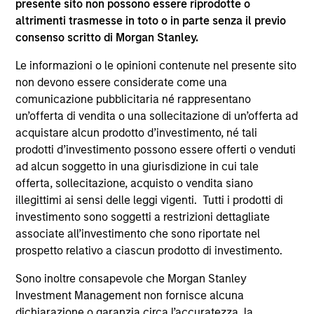
presente sito non possono essere riprodotte o
supplementari per Hong Kong” (“Additional Information for
altrimenti trasmesse in toto o in parte senza il previo
Hong Kong Investors”) all’interno del Prospetto riguarda
consenso scritto di Morgan Stanley.
specificamente gli investitori di Hong Kong. Copie gratuite
in lingua tedesca del Prospetto Informativo, del
documento contenente informazioni chiave per gli
Le informazioni o le opinioni contenute nel presente sito
investitori (KID o KIID), dello statuto e delle relazioni
non devono essere considerate come una
annuali e semestrali e ulteriori informazioni possono
comunicazione pubblicitaria né rappresentano
essere ottenute dal rappresentante in Svizzera. Il
un’offerta di vendita o una sollecitazione di un’offerta ad
rappresentante in Svizzera è Carnegie Fund Services S.A.,
11, rue du Général-Dufour, 1204 Ginevra. L’agente pagatore
acquistare alcun prodotto d’investimento, né tali
in Svizzera è Banque Cantonale de Genève, 17, quai de l’Ile,
prodotti d’investimento possono essere offerti o venduti
1204 Ginevra.
ad alcun soggetto in una giurisdizione in cui tale
Se la società di gestione del Comparto in questione decide
offerta, sollecitazione, acquisto o vendita siano
di cessare l’accordo di commercializzazione del Comparto
illegittimi ai sensi delle leggi vigenti. Tutti i prodotti di
in un Paese del SEE in cui esso è registrato per la vendita,
investimento sono soggetti a restrizioni dettagliate
lo farà nel rispetto delle norme OICVM.
associate all’investimento che sono riportate nel
Per i termini e le definizioni riguardanti il comparto si
prospetto relativo a ciascun prodotto di investimento.
rinvia alla pagina del
Glossario
.
Sono inoltre consapevole che Morgan Stanley
Tutti i dati di performance sono calcolati in base al valore
Investment Management non fornisce alcuna
del patrimonio netto (NAV), al netto delle spese, e non
dichiarazione o garanzia circa l’accuratezza, la