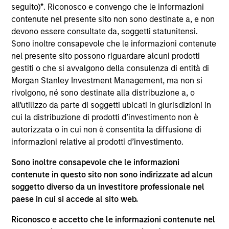
del 17 dicembre 2010 e successive modifiche. La Società è
seguito)
*
. Riconosco e convengo che le informazioni
un organismo d’investimento collettivo in valori mobiliari
contenute nel presente sito non sono destinate a, e non
(“OICVM”).
devono essere consultate da, soggetti statunitensi.
Prima dell’adesione ai comparti, le richieste di
Sono inoltre consapevole che le informazioni contenute
partecipazione non devono essere presentate senza aver
nel presente sito possono riguardare alcuni prodotti
consultato l’ultima versione del Prospetto Informativo, del
gestiti o che si avvalgono della consulenza di entità di
documento contenente informazioni chiave (“KID”) o del
Morgan Stanley Investment Management, ma non si
documento contenente informazioni chiave per gli
investitori (“KIID”), della relazione annuale e della
rivolgono, né sono destinate alla distribuzione a, o
relazione semestrale (“Documenti di offerta”) o altri
all’utilizzo da parte di soggetti ubicati in giurisdizioni in
documenti disponibili sul sito
cui la distribuzione di prodotti d’investimento non è
https://www.morganstanley.com/im/msinvf/index.html
o
autorizzata o in cui non è consentita la diffusione di
a titolo gratuito presso la Sede legale all’indirizzo
informazioni relative ai prodotti d’investimento.
European Bank and Business Centre, 6B route de Trèves,
L-2633 Senningerberg, R.C.S. Lussemburgo B 29 192.
Sono inoltre consapevole che le informazioni
Le informazioni relative agli aspetti di sostenibilità del
contenute in questo sito non sono indirizzate ad alcun
Comparto e una sintesi dei diritti degli investitori sono
soggetto diverso da un investitore professionale nel
disponibili sul sito web sopra indicato.
paese in cui si accede al sito web.
Inoltre, gli investitori italiani sono invitati a prendere
visione del “Modulo completo di sottoscrizione” (Extended
Riconosco e accetto che le informazioni contenute nel
Application Form), mentre la sezione “Informazioni