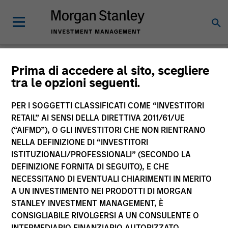
Morgan Stanley
Prima di accedere al sito, scegliere
tra le opzioni seguenti.
Investment Funds
PER I SOGGETTI CLASSIFICATI COME “INVESTITORI
RETAIL” AI SENSI DELLA DIRETTIVA 2011/61/UE
(“AIFMD”), O GLI INVESTITORI CHE NON RIENTRANO
NELLA DEFINIZIONE DI “INVESTITORI
ISTITUZIONALI/PROFESSIONALI” (SECONDO LA
DEFINIZIONE FORNITA DI SEGUITO), E CHE
NECESSITANO DI EVENTUALI CHIARIMENTI IN MERITO
La presente comunicazione ha carattere promozionale.
A UN INVESTIMENTO NEI PRODOTTI DI MORGAN
STANLEY INVESTMENT MANAGEMENT, È
La performance passata non è un indicatore affidabile dei
CONSIGLIABILE RIVOLGERSI A UN CONSULENTE O
risultati futuri. I rendimenti possono aumentare o diminuire
per effetto delle oscillazioni valutarie. Tutti i dati di
INTERMEDIARIO FINANZIARIO AUTORIZZATO.