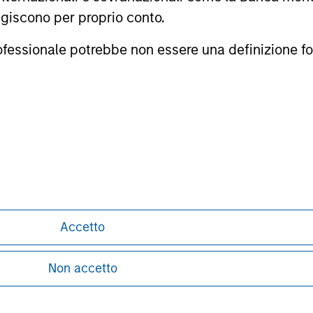
tri del Morningstar Rating a tre, cinque e 10 anni (se applica
agiscono per proprio conto.
0% del rating a tre anni per 60-119 mesi di rendimenti totali, e 
imenti totali. Anche se la formula complessiva di assegnazione 
professionale potrebbe non essere una definizione fo
l triennio più recente, perché è incluso in tutti e tre i periodi d
i domiciliati nei mercati europei, nei principali mercati transfr
Taiwan), il Sudafrica e una rosa ristretta di altri mercati asia
sa per gli investitori.
i qui riportate: (1) sono proprietà di Morningstar e/o dei suoi fo
 completezza o attualità. Morningstar e i suoi fornitori di con
formance passata non è garanzia di risultati futuri.
ley
Accetto
ley Careers
Non accetto