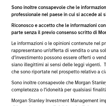
Il presente materiale contiene informazioni relative ai C
Sono inoltre consapevole che le informazioni
(la “Società”) è registrata nel Granducato di Lussemburg
professionale nel paese in cui si accede al
modifiche. La Società è un organismo d’investimento collet
Prima dell’adesione ai comparti, le richieste di partecip
Riconosco e accetto che le informazioni cont
contenente informazioni chiave (“KID”) o del documento co
parte senza il previo consenso scritto di Mo
(“Documenti di offerta”) o altri documenti disponibili sul 
European Bank and Business Centre, 6B route de Trèves, 
Le informazioni o le opinioni contenute nel
Le informazioni relative agli aspetti di sostenibilità del Co
rappresentano un’offerta di vendita o una sol
Inoltre, gli investitori italiani sono invitati a prendere 
d’investimento possono essere offerti o vendu
supplementari per Hong Kong” (“Additional Information for 
lingua tedesca del Prospetto Informativo, del documento co
siano illegittimi ai sensi delle leggi vigenti.
ulteriori informazioni possono essere ottenute dal rappres
che sono riportate nel prospetto relativo a 
Ginevra. L’agente pagatore in Svizzera è Banque Cantonale
Se la società di gestione del Comparto in questione decid
Sono inoltre consapevole che Morgan Stanley
lo farà nel rispetto delle norme OICVM.
completezza o l’idoneità per qualsiasi finali
Per i termini e le definizioni riguardanti il comparto si rin
Morgan Stanley Investment Management impone o
Tutti i dati di performance sono calcolati in base al valore