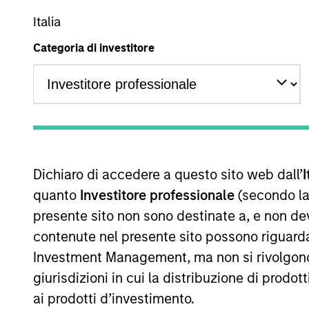
Italia
A
AR
Categoria di investitore
La presente comunicazione ha carattere promozionale.
La performance passata non è un indicatore affidabile dei ri
performance sono calcolati in base al valore del patrimoni
Dichiaro di accedere a questo sito web dall’
I
delle quote. Tutti i dati relativi alle performance e agli
quanto
Investitore professionale
(secondo la
Fare clic sul nome del Comparto per informazioni sui Rend
presente sito non sono destinate a, e non de
contenute nel presente sito possono riguarda
Investment Management, ma non si rivolgono, n
giurisdizioni in cui la distribuzione di prodot
ai prodotti d’investimento.
*Devise de référence du fonds