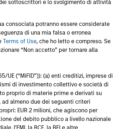
ei sottoscrittori e lo svolgimento di attività
ent Limited (“MSIM Ltd”).
a consociata potranno essere considerate
te al netto delle commissioni. I dati di performance da
nseguenza di una mia falsa o erronea
di investire si consiglia di valutare attentamente gli
le
Terms of Use
, che ho letto e compreso. Se
ezionare “Non accetto” per tornare alla
e una variazione molto più elevata, sia in senso positivo
. Si fa presente che non tutti i comparti sono disponibili
zione o disponibilità sia contraria alle leggi o ai regolamenti
65/UE (“MiFID”)): (a) enti creditizi, imprese di
nismi di investimento collettivo e società di
oria 1 non indica un investimento privo di rischio. Si
nto proprio di materie prime e derivati su
o specifico per le classi di azioni e le avvertenze.
, ad almeno due dei seguenti criteri
iabili e polizze vita variabili, exchange-traded fund, fondi
di propri: EUR 2 milioni, che agiscono per
ati come un’unica categoria a fini comparativi. Il rating
one dell’extra rendimento mensile dei prodotti gestiti,
stione del debito pubblico a livello nazionale
ategoria di prodotti vengono assegnate 5 stelle, al
le, l’FMI, la BCE, la BEI e altre
ningstar complessivo per un prodotto gestito viene ricavato