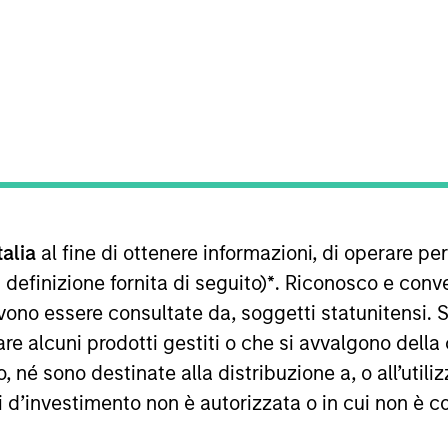
sultati futuri. I rendimenti possono aumentare o diminuire per e
o netto (NAV), al netto delle spese, e non comprendono le com
talia
al fine di ottenere informazioni, di operare per
 indici sono tratti da Morgan Stanley Investment Management.
 definizione fornita di seguito)
*
. Riconosco e conv
imenti nell’anno solare.
vono essere consultate da, soggetti statunitensi. 
re alcuni prodotti gestiti o che si avvalgono della
é sono destinate alla distribuzione a, o all’utilizz
ti d’investimento non è autorizzata o in cui non è c