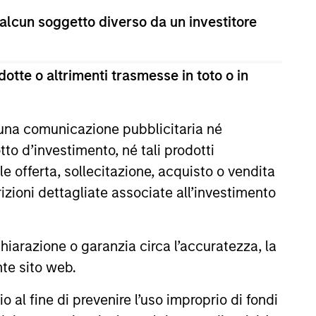
estimento a capitale variabile di diritto lussemburghese.
 alcun soggetto diverso da un investitore
te 1 della Legge del 17 dicembre 2010 e successive
ultima versione del Prospetto Informativo, del documento
otte o altrimenti trasmesse in toto o in
la relazione annuale e della relazione semestrale
a titolo gratuito presso la Sede legale all’indirizzo
 una comunicazione pubblicitaria né
i sul sito web sopra indicato.
to d’investimento, né tali prodotti
cation Form), mentre la sezione “Informazioni
e offerta, sollecitazione, acquisto o vendita
ificamente gli investitori di Hong Kong. Copie gratuite in
dello statuto e delle relazioni annuali e semestrali e
trizioni dettagliate associate all’investimento
 Fund Services S.A., 11, rue du Général-Dufour, 1204
 un Paese del SEE in cui esso è registrato per la vendita,
arazione o garanzia circa l’accuratezza, la
nte sito web.
al fine di prevenire l’uso improprio di fondi
ono le commissioni e gli oneri relativi all’emissione e al