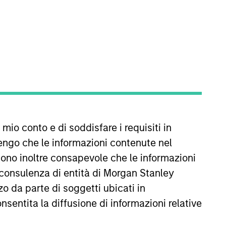
REIMPOSTA
ffetto delle oscillazioni valutarie. Tutti i dati di
missioni e gli oneri relativi all’emissione e al rimborso
 mio conto e di soddisfare i requisiti in
engo che le informazioni contenute nel
Sono inoltre consapevole che le informazioni
 consulenza di entità di Morgan Stanley
o da parte di soggetti ubicati in
onsentita la diffusione di informazioni relative