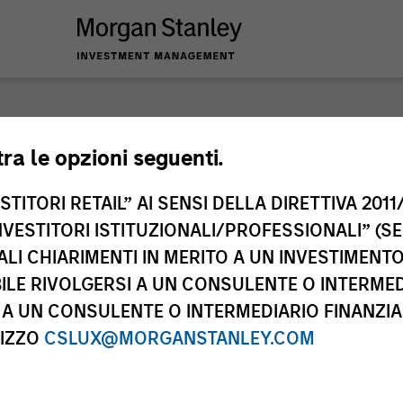
nley Investme
tra le opzioni seguenti.
TITORI RETAIL” AI SENSI DELLA DIRETTIVA 2011/
NVESTITORI ISTITUZIONALI/PROFESSIONALI” (S
ALI CHIARIMENTI IN MERITO A UN INVESTIMEN
LE RIVOLGERSI A UN CONSULENTE O INTERMED
A UN CONSULENTE O INTERMEDIARIO FINANZIAR
RIZZO
CSLUX@MORGANSTANLEY.COM
Team
Cla
2