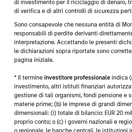
di investimento per il riciclaggio di denaro, t
rimborso delle azioni. La fonte di tutti i dati relativi all
di verifica e di altri controlli di sicurezza pert
Il valore degli investimenti e i proventi da essi derivanti
recuperare l'importo investito.
Sono consapevole che nessuna entità di Mo
I dati di performance per i comparti con track record infer
responsabili di perdite derivanti direttamen
inizio anno non sono annualizzati. Le performance di altre cl
interpretazione. Accettando le presenti dich
obiettivi d’investimento, i rischi, le commissioni e le spes
le dichiarazioni sopra riportate sono corrett
Il ricorso alla leva aumenta i rischi: una variazione relat
pagina iniziale.
che negativo, nel valore di quell’investimento e, di conseg
Alcuni documenti disponibili in questo sito possono riguar
in tutte le giurisdizioni e che i comparti non sono disponibil
* Il termine
investitore professionale
indica (
locali.
investimento, altri istituti finanziari autoriz
Più alta è la categoria (1-7), maggiore è il potenziale di re
gestione di tali organismi, fondi pensione e s
rimanda al Documento contenente informazioni chiave per gli i
materie prime; (b) le imprese di grandi dimen
1
Il Morningstar Rating™,
o “star rating” viene calcolato per 
dimensionali: (i) totale di bilancio: EUR 20 mil
chiusi e conti separati) con uno storico minimo di tre anni
viene calcolato sulla base di una misura del rendimento corr
proprio conto; o (c) i governi nazionali e regi
ponendo maggior enfasi sulle variazioni al ribasso e premia
o regionale, le banche centrali, le istituzioni
successivo 22,5% 4 stelle, al successivo 35% 3 stelle, al su