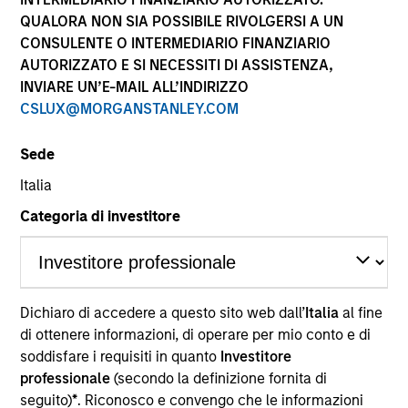
performance sono calcolati in base al valore del
QUALORA NON SIA POSSIBILE RIVOLGERSI A UN
patrimonio netto (NAV), al netto delle spese, e non
CONSULENTE O INTERMEDIARIO FINANZIARIO
comprendono le commissioni e gli oneri relativi
AUTORIZZATO E SI NECESSITI DI ASSISTENZA,
all’emissione e al rimborso delle quote. Tutti i dati relativi
alle performance e agli indici sono tratti da Morgan
INVIARE UN’E-MAIL ALL’INDIRIZZO
Stanley Investment Management.
CSLUX@MORGANSTANLEY.COM
Fare clic sul nome del Comparto per informazioni sui
Rendimenti nell’anno solare.
Sede
Italia
Categoria di investitore
*Devise de référence du fonds
Dichiaro di accedere a questo sito web dall’
Italia
al fine
Il presente materiale contiene informazioni relative ai
Comparti di Morgan Stanley Investment Funds, una
di ottenere informazioni, di operare per mio conto e di
società di investimento a capitale variabile di diritto
soddisfare i requisiti in quanto
Investitore
lussemburghese. (la “Società”) è registrata nel
professionale
(secondo la definizione fornita di
Granducato di Lussemburgo come organismo
seguito)
*
. Riconosco e convengo che le informazioni
d’investimento collettivo ai sensi della Parte 1 della Legge