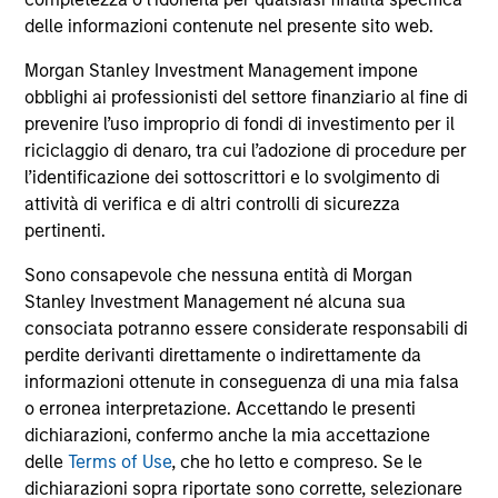
comprendono le commissioni e gli oneri relativi
all’emissione e al rimborso delle azioni. La fonte di tutti i
delle informazioni contenute nel presente sito web.
dati relativi alle performance e agli indici è Morgan Stanley
Investment Management Limited (“MSIM Ltd”).
Morgan Stanley Investment Management impone
obblighi ai professionisti del settore finanziario al fine di
Il valore degli investimenti e i proventi da essi derivanti
prevenire l’uso improprio di fondi di investimento per il
possono aumentare come diminuire e un investitore può
non
riciclaggio di denaro, tra cui l’adozione di procedure per
l’identificazione dei sottoscrittori e lo svolgimento di
recuperare l'importo investito.
attività di verifica e di altri controlli di sicurezza
I dati di performance per i comparti con track record
pertinenti.
inferiore a un anno non sono illustrati. Le performance sono
calcolate al netto delle commissioni. I dati di performance
Sono consapevole che nessuna entità di Morgan
da inizio anno non sono annualizzati. Le performance di
Stanley Investment Management né alcuna sua
altre classi di azioni, se disponibili, potrebbero essere
consociata potranno essere considerate responsabili di
diverse. Prima di investire si consiglia di valutare
attentamente gli obiettivi d’investimento, i rischi, le
perdite derivanti direttamente o indirettamente da
commissioni e le spese del comparto.
informazioni ottenute in conseguenza di una mia falsa
o erronea interpretazione. Accettando le presenti
Il ricorso alla leva aumenta i rischi: una variazione
relativamente contenuta nel valore di un investimento può
dichiarazioni, confermo anche la mia accettazione
determinare una variazione molto più elevata, sia in senso
delle
Terms of Use
, che ho letto e compreso. Se le
positivo che negativo, nel valore di quell’investimento e, di
dichiarazioni sopra riportate sono corrette, selezionare
conseguenza, nel valore del Comparto.