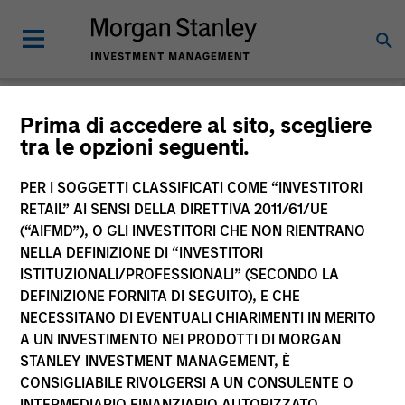
Morgan Stanley
Prima di accedere al sito, scegliere
tra le opzioni seguenti.
Investment Funds
PER I SOGGETTI CLASSIFICATI COME “INVESTITORI
RETAIL” AI SENSI DELLA DIRETTIVA 2011/61/UE
(“AIFMD”), O GLI INVESTITORI CHE NON RIENTRANO
NELLA DEFINIZIONE DI “INVESTITORI
ISTITUZIONALI/PROFESSIONALI” (SECONDO LA
DEFINIZIONE FORNITA DI SEGUITO), E CHE
NECESSITANO DI EVENTUALI CHIARIMENTI IN MERITO
La presente comunicazione ha carattere promozionale.
A UN INVESTIMENTO NEI PRODOTTI DI MORGAN
STANLEY INVESTMENT MANAGEMENT, È
La performance passata non è un indicatore affidabile dei
CONSIGLIABILE RIVOLGERSI A UN CONSULENTE O
risultati futuri. I rendimenti possono aumentare o diminuire
per effetto delle oscillazioni valutarie. Tutti i dati di
INTERMEDIARIO FINANZIARIO AUTORIZZATO.