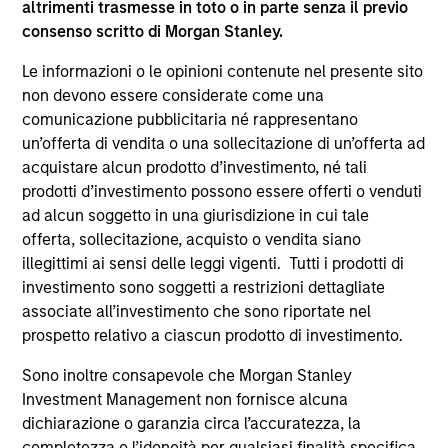
altrimenti trasmesse in toto o in parte senza il previo
supplementari per Hong Kong” (“Additional Information for
consenso scritto di Morgan Stanley.
Hong Kong Investors”) all’interno del Prospetto riguarda
specificamente gli investitori di Hong Kong. Copie gratuite
Le informazioni o le opinioni contenute nel presente sito
in lingua tedesca del Prospetto Informativo, del
documento contenente informazioni chiave per gli
non devono essere considerate come una
investitori (KID o KIID), dello statuto e delle relazioni
comunicazione pubblicitaria né rappresentano
annuali e semestrali e ulteriori informazioni possono
un’offerta di vendita o una sollecitazione di un’offerta ad
essere ottenute dal rappresentante in Svizzera. Il
acquistare alcun prodotto d’investimento, né tali
rappresentante in Svizzera è Carnegie Fund Services S.A.,
11, rue du Général-Dufour, 1204 Ginevra. L’agente pagatore
prodotti d’investimento possono essere offerti o venduti
in Svizzera è Banque Cantonale de Genève, 17, quai de l’Ile,
ad alcun soggetto in una giurisdizione in cui tale
1204 Ginevra.
offerta, sollecitazione, acquisto o vendita siano
Se la società di gestione del Comparto in questione decide
illegittimi ai sensi delle leggi vigenti. Tutti i prodotti di
di cessare l’accordo di commercializzazione del Comparto
investimento sono soggetti a restrizioni dettagliate
in un Paese del SEE in cui esso è registrato per la vendita,
associate all’investimento che sono riportate nel
lo farà nel rispetto delle norme OICVM.
prospetto relativo a ciascun prodotto di investimento.
Per i termini e le definizioni riguardanti il comparto si
rinvia alla pagina del
Glossario
.
Sono inoltre consapevole che Morgan Stanley
Investment Management non fornisce alcuna
Tutti i dati di performance sono calcolati in base al valore
dichiarazione o garanzia circa l’accuratezza, la
del patrimonio netto (NAV), al netto delle spese, e non
completezza o l’idoneità per qualsiasi finalità specifica