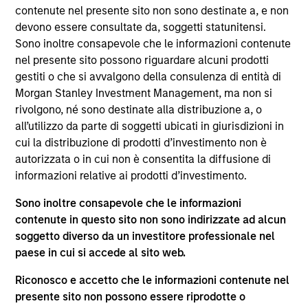
del 17 dicembre 2010 e successive modifiche. La Società è
contenute nel presente sito non sono destinate a, e non
un organismo d’investimento collettivo in valori mobiliari
devono essere consultate da, soggetti statunitensi.
(“OICVM”).
Sono inoltre consapevole che le informazioni contenute
Prima dell’adesione ai comparti, le richieste di
nel presente sito possono riguardare alcuni prodotti
partecipazione non devono essere presentate senza aver
gestiti o che si avvalgono della consulenza di entità di
consultato l’ultima versione del Prospetto Informativo, del
Morgan Stanley Investment Management, ma non si
documento contenente informazioni chiave (“KID”) o del
rivolgono, né sono destinate alla distribuzione a, o
documento contenente informazioni chiave per gli
investitori (“KIID”), della relazione annuale e della
all’utilizzo da parte di soggetti ubicati in giurisdizioni in
relazione semestrale (“Documenti di offerta”) o altri
cui la distribuzione di prodotti d’investimento non è
documenti disponibili sul sito
autorizzata o in cui non è consentita la diffusione di
https://www.morganstanley.com/im/msinvf/index.html
o
informazioni relative ai prodotti d’investimento.
a titolo gratuito presso la Sede legale all’indirizzo
European Bank and Business Centre, 6B route de Trèves,
Sono inoltre consapevole che le informazioni
L-2633 Senningerberg, R.C.S. Lussemburgo B 29 192.
contenute in questo sito non sono indirizzate ad alcun
Le informazioni relative agli aspetti di sostenibilità del
soggetto diverso da un investitore professionale nel
Comparto e una sintesi dei diritti degli investitori sono
paese in cui si accede al sito web.
disponibili sul sito web sopra indicato.
Inoltre, gli investitori italiani sono invitati a prendere
Riconosco e accetto che le informazioni contenute nel
visione del “Modulo completo di sottoscrizione” (Extended
presente sito non possono essere riprodotte o
Application Form), mentre la sezione “Informazioni