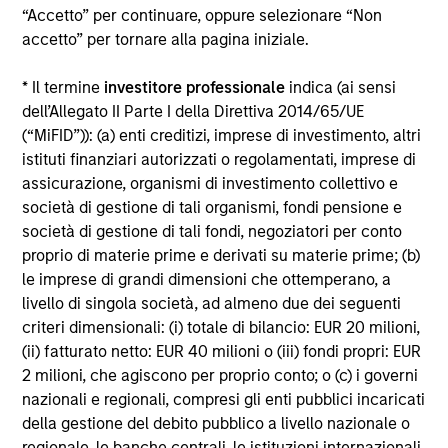
“Accetto” per continuare, oppure selezionare “Non
Alcuni documenti disponibili in questo sito possono
accetto” per tornare alla pagina iniziale.
riguardare più comparti della gamma Morgan Stanley
Investment Funds. Si fa presente che non tutti i comparti
* Il termine
investitore professionale
indica (ai sensi
sono disponibili in tutte le giurisdizioni e che i comparti non
sono disponibili per le persone residenti nelle giurisdizioni
dell’Allegato II Parte I della Direttiva 2014/65/UE
in cui tale distribuzione o disponibilità sia contraria alle
(“MiFID”)): (a) enti creditizi, imprese di investimento, altri
leggi o ai regolamenti locali.
istituti finanziari autorizzati o regolamentati, imprese di
Più alta è la categoria (1-7), maggiore è il potenziale di
assicurazione, organismi di investimento collettivo e
rendimento, ma anche il rischio di perdere l’investimento.
società di gestione di tali organismi, fondi pensione e
La categoria 1 non indica un investimento privo di rischio. Si
società di gestione di tali fondi, negoziatori per conto
rimanda al Documento contenente informazioni chiave per
proprio di materie prime e derivati su materie prime; (b)
gli investitori (KIID), nella sezione Risorse, per il rating di
rischio specifico per le classi di azioni e le avvertenze.
le imprese di grandi dimensioni che ottemperano, a
livello di singola società, ad almeno due dei seguenti
1
Il Morningstar Rating™,
o “star rating” viene calcolato per i
criteri dimensionali: (i) totale di bilancio: EUR 20 milioni,
prodotti gestiti (inclusi fondi comuni, sottoconti di rendite
(ii) fatturato netto: EUR 40 milioni o (iii) fondi propri: EUR
variabili e polizze vita variabili, exchange-traded fund, fondi
chiusi e conti separati) con uno storico minimo di tre anni.
2 milioni, che agiscono per proprio conto; o (c) i governi
Gli exchange-traded fund e i fondi comuni aperti sono
nazionali e regionali, compresi gli enti pubblici incaricati
considerati come un’unica categoria a fini comparativi. Il
della gestione del debito pubblico a livello nazionale o
rating viene calcolato sulla base di una misura del
regionale, le banche centrali, le istituzioni internazionali