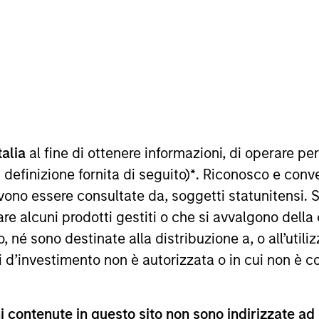
talia
al fine di ottenere informazioni, di operare per
sultati futuri. I rendimenti possono aumentare o diminuire per e
o netto (NAV), al netto delle spese, e non comprendono le com
 definizione fornita di seguito)
*
. Riconosco e conv
 indici sono tratti da Morgan Stanley Investment Management.
vono essere consultate da, soggetti statunitensi. 
imenti nell’anno solare.
re alcuni prodotti gestiti o che si avvalgono della
é sono destinate alla distribuzione a, o all’utilizz
ti d’investimento non è autorizzata o in cui non è c
 contenute in questo sito non sono indirizzate ad