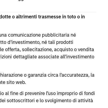
estimento a capitale variabile di diritto lussemburghese.
te 1 della Legge del 17 dicembre 2010 e successive
otte o altrimenti trasmesse in toto o in
ultima versione del Prospetto Informativo, del documento
la relazione annuale e della relazione semestrale
a titolo gratuito presso la Sede legale all’indirizzo
 una comunicazione pubblicitaria né
to d’investimento, né tali prodotti
i sul sito web sopra indicato.
e offerta, sollecitazione, acquisto o vendita
cation Form), mentre la sezione “Informazioni
trizioni dettagliate associate all’investimento
ificamente gli investitori di Hong Kong. Copie gratuite in
dello statuto e delle relazioni annuali e semestrali e
 Fund Services S.A., 11, rue du Général-Dufour, 1204
arazione o garanzia circa l’accuratezza, la
nte sito web.
 un Paese del SEE in cui esso è registrato per la vendita,
al fine di prevenire l’uso improprio di fondi
ei sottoscrittori e lo svolgimento di attività
ono le commissioni e gli oneri relativi all’emissione e al