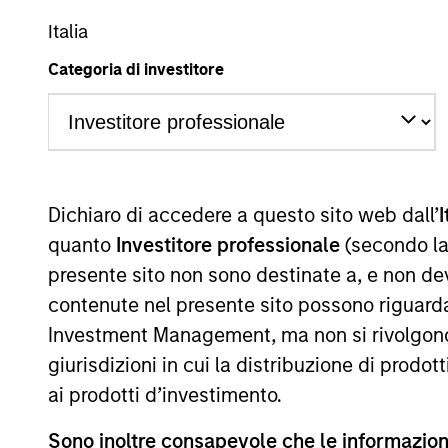
Italia
A
AR
Categoria di investitore
La presente comunicazione ha carattere promozionale.
Dichiaro di accedere a questo sito web dall’
I
La performance passata non è un indicatore affidabile dei ri
performance sono calcolati in base al valore del patrimoni
quanto
Investitore professionale
(secondo la
delle quote. Tutti i dati relativi alle performance e agli
presente sito non sono destinate a, e non de
Fare clic sul nome del Comparto per informazioni sui Rend
contenute nel presente sito possono riguarda
Investment Management, ma non si rivolgono, n
giurisdizioni in cui la distribuzione di prodot
ai prodotti d’investimento.
*Devise de référence du fonds
Sono inoltre consapevole che le informazioni