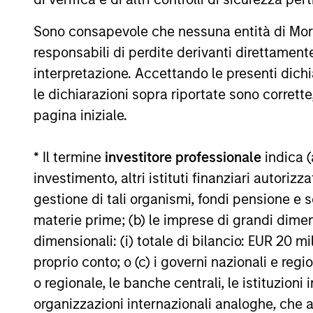
rimborso delle azioni. La fonte di tutti i dati relativi all
Il valore degli investimenti e i proventi da essi derivanti
Sono consapevole che nessuna entità di Mo
responsabili di perdite derivanti direttamen
recuperare l'importo investito.
interpretazione. Accettando le presenti dich
I dati di performance per i comparti con track record infer
inizio anno non sono annualizzati. Le performance di altre cl
le dichiarazioni sopra riportate sono corrett
obiettivi d’investimento, i rischi, le commissioni e le spes
pagina iniziale.
Il ricorso alla leva aumenta i rischi: una variazione relat
che negativo, nel valore di quell’investimento e, di conseg
* Il termine
investitore professionale
indica (
Alcuni documenti disponibili in questo sito possono riguar
investimento, altri istituti finanziari autoriz
in tutte le giurisdizioni e che i comparti non sono disponibil
locali.
gestione di tali organismi, fondi pensione e s
Più alta è la categoria (1-7), maggiore è il potenziale di re
materie prime; (b) le imprese di grandi dimen
rimanda al Documento contenente informazioni chiave per gli i
dimensionali: (i) totale di bilancio: EUR 20 mil
1
Il Morningstar Rating™,
o “star rating” viene calcolato per 
proprio conto; o (c) i governi nazionali e regi
chiusi e conti separati) con uno storico minimo di tre anni
o regionale, le banche centrali, le istituzioni
viene calcolato sulla base di una misura del rendimento corr
ponendo maggior enfasi sulle variazioni al ribasso e premia
organizzazioni internazionali analoghe, che 
successivo 22,5% 4 stelle, al successivo 35% 3 stelle, al su