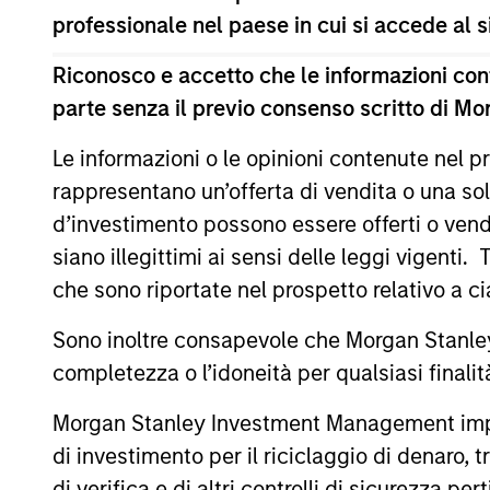
professionale nel paese in cui si accede al
Il presente materiale contiene informazioni relative ai C
(la “Società”) è registrata nel Granducato di Lussemburg
modifiche. La Società è un organismo d’investimento collet
Riconosco e accetto che le informazioni cont
parte senza il previo consenso scritto di Mo
Prima dell’adesione ai comparti, le richieste di partecip
contenente informazioni chiave (“KID”) o del documento co
(“Documenti di offerta”) o altri documenti disponibili sul 
Le informazioni o le opinioni contenute nel
European Bank and Business Centre, 6B route de Trèves, 
rappresentano un’offerta di vendita o una sol
Le informazioni relative agli aspetti di sostenibilità del Co
d’investimento possono essere offerti o vendu
Inoltre, gli investitori italiani sono invitati a prendere 
siano illegittimi ai sensi delle leggi vigenti.
supplementari per Hong Kong” (“Additional Information for 
che sono riportate nel prospetto relativo a 
lingua tedesca del Prospetto Informativo, del documento co
ulteriori informazioni possono essere ottenute dal rappres
Ginevra. L’agente pagatore in Svizzera è Banque Cantonale
Sono inoltre consapevole che Morgan Stanley
completezza o l’idoneità per qualsiasi finali
Se la società di gestione del Comparto in questione decid
lo farà nel rispetto delle norme OICVM.
Morgan Stanley Investment Management impone o
Per i termini e le definizioni riguardanti il comparto si rin
di investimento per il riciclaggio di denaro, t
Tutti i dati di performance sono calcolati in base al valore
di verifica e di altri controlli di sicurezza pert