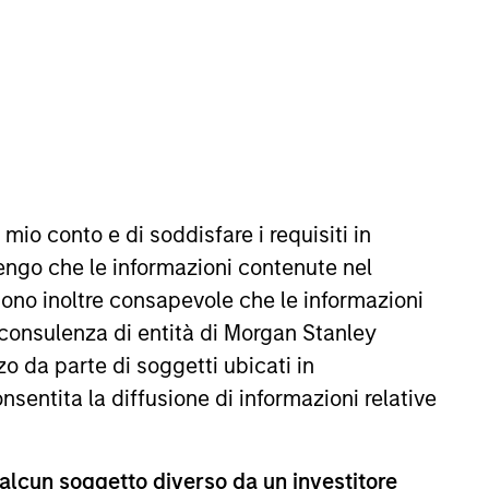
REIMPOSTA
 mio conto e di soddisfare i requisiti in
ffetto delle oscillazioni valutarie. Tutti i dati di
missioni e gli oneri relativi all’emissione e al rimborso
engo che le informazioni contenute nel
Sono inoltre consapevole che le informazioni
 consulenza di entità di Morgan Stanley
o da parte di soggetti ubicati in
onsentita la diffusione di informazioni relative
 alcun soggetto diverso da un investitore