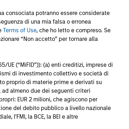
ent Limited (“MSIM Ltd”).
a consociata potranno essere considerate
nseguenza di una mia falsa o erronea
le
Terms of Use
, che ho letto e compreso. Se
te al netto delle commissioni. I dati di performance da
di investire si consiglia di valutare attentamente gli
ezionare “Non accetto” per tornare alla
e una variazione molto più elevata, sia in senso positivo
65/UE (“MiFID”)): (a) enti creditizi, imprese di
. Si fa presente che non tutti i comparti sono disponibili
nismi di investimento collettivo e società di
zione o disponibilità sia contraria alle leggi o ai regolamenti
nto proprio di materie prime e derivati su
oria 1 non indica un investimento privo di rischio. Si
, ad almeno due dei seguenti criteri
o specifico per le classi di azioni e le avvertenze.
di propri: EUR 2 milioni, che agiscono per
iabili e polizze vita variabili, exchange-traded fund, fondi
stione del debito pubblico a livello nazionale
ati come un’unica categoria a fini comparativi. Il rating
le, l’FMI, la BCE, la BEI e altre
one dell’extra rendimento mensile dei prodotti gestiti,
ategoria di prodotti vengono assegnate 5 stelle, al
ningstar complessivo per un prodotto gestito viene ricavato