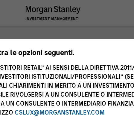
nley Investme
tra le opzioni seguenti.
TITORI RETAIL” AI SENSI DELLA DIRETTIVA 2011/
NVESTITORI ISTITUZIONALI/PROFESSIONALI” (S
ALI CHIARIMENTI IN MERITO A UN INVESTIMEN
LE RIVOLGERSI A UN CONSULENTE O INTERMED
A UN CONSULENTE O INTERMEDIARIO FINANZIAR
RIZZO
CSLUX@MORGANSTANLEY.COM
Team
Cla
2