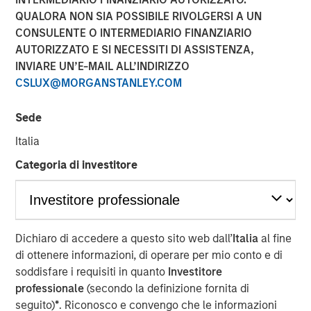
QUALORA NON SIA POSSIBILE RIVOLGERSI A UN
FORT WORTH, TX — August 4, 2021 8:00 AM EDT
CONSULENTE O INTERMEDIARIO FINANZIARIO
Presidio Investment Holdings LLC ("Presidio Petroleum",
AUTORIZZATO E SI NECESSITI DI ASSISTENZA,
"Presidio", or the "Company"), a portfolio company of
INVIARE UN’E-MAIL ALL’INDIRIZZO
Morgan Stanley Energy Partners, announced today that it
CSLUX@MORGANSTANLEY.COM
has closed upon the issuance of term asset backed
securities (the "Notes") in a private placement transaction
Sede
with a syndicate of U.S.-based institutional investors. The
Italia
Notes are the largest single issuance of asset backed
securities by an energy producer, the first such issuance
Categoria di investitore
to a syndicate of Note purchasers, and include two
investment grade rated tranches. The Company plans to
use the net proceeds of the issuance to accelerate its
acquisition-driven growth strategy in the Midcontinent
Dichiaro di accedere a questo sito web dall’
Italia
al fine
region of the United States and recapitalize its balance
di ottenere informazioni, di operare per mio conto e di
sheet.
soddisfare i requisiti in quanto
Investitore
professionale
(secondo la definizione fornita di
Presidio was established as a differentiated oil and gas
seguito)
*
. Riconosco e convengo che le informazioni
operator focused on the optimization of mature,