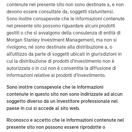
contenute nel presente sito non sono destinate a, e non
producing oil and natural gas assets in the United States.
devono essere consultate da, soggetti statunitensi.
Without drilling new wells, Presidio has achieved
Sono inoltre consapevole che le informazioni contenute
significant scale, growing to 38,000 boe/d of net
nel presente sito possono riguardare alcuni prodotti
production under management since the start of its
gestiti o che si avvalgono della consulenza di entità di
partnership with Morgan Stanley Energy Partners.
Morgan Stanley Investment Management, ma non si
Presidio has consistently and successfully executed on
rivolgono, né sono destinate alla distribuzione a, o
its strategy to enhance the operational, financial, and
all’utilizzo da parte di soggetti ubicati in giurisdizioni in
sustainability performance of legacy oil and natural gas
cui la distribuzione di prodotti d’investimento non è
assets in pursuit of industry-leading returns.
autorizzata o in cui non è consentita la diffusione di
Chris Hammack, Co-Founder and Co-Chief Executive
informazioni relative ai prodotti d’investimento.
Officer of Presidio, said, "Presidio’s disciplined operating
Sono inoltre consapevole che le informazioni
model and culture of continuous innovation has enabled
contenute in questo sito non sono indirizzate ad alcun
us to generate exceptional returns on capital from under-
soggetto diverso da un investitore professionale nel
managed legacy oil and gas assets. We look forward to
paese in cui si accede al sito web.
continuing the efficient and responsible management of
our assets under this new structure."
Riconosco e accetto che le informazioni contenute nel
presente sito non possono essere riprodotte o
Will Ulrich, Co-Founder and Co-Chief Executive Officer of