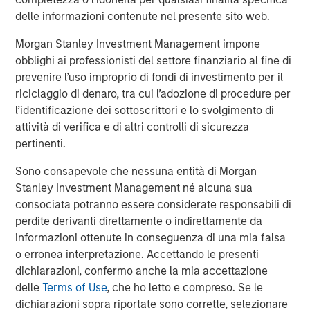
through consolidation and improved management of
delle informazioni contenute nel presente sito web.
producing assets."
Morgan Stanley Investment Management impone
John Moon, Managing Director and Head of Morgan
obblighi ai professionisti del settore finanziario al fine di
Stanley Energy Partners, added, "We are pleased to
prevenire l’uso improprio di fondi di investimento per il
partner with Presidio in pioneering the use of
riciclaggio di denaro, tra cui l’adozione di procedure per
securitization as a financing strategy within the energy
l’identificazione dei sottoscrittori e lo svolgimento di
industry. Presidio’s diversified asset base and free cash
attività di verifica e di altri controlli di sicurezza
flow profile are a strong match for long-term, investment
pertinenti.
grade debt securities, and this inaugural issuance to a
broad base of U.S. institutional investors validates
Sono consapevole che nessuna entità di Morgan
Presidio’s strong track record and differentiated strategy."
Stanley Investment Management né alcuna sua
consociata potranno essere considerate responsabili di
Terms of the transaction were not disclosed. Sidley
perdite derivanti direttamente o indirettamente da
Austin LLP served as legal counsel to Presidio and MSEP
informazioni ottenute in conseguenza di una mia falsa
and Guggenheim Securities LLC served as sole
o erronea interpretazione. Accettando le presenti
structuring advisor and placement agent to Presidio and
dichiarazioni, confermo anche la mia accettazione
MSEP in connection with the transaction.
delle
Terms of Use
, che ho letto e compreso. Se le
dichiarazioni sopra riportate sono corrette, selezionare
About Presidio Petroleum