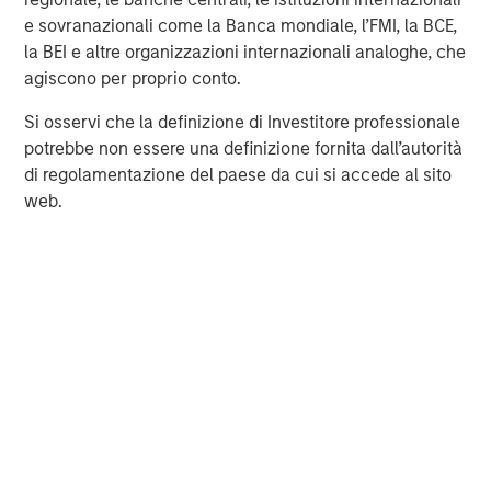
Morgan Stanley Energy Partners, please
e sovranazionali come la Banca mondiale, l’FMI, la BCE,
visit
www.morganstanley.com/im/energypartners
.
la BEI e altre organizzazioni internazionali analoghe, che
agiscono per proprio conto.
Morgan Stanley Energy Partners
Si osservi che la definizione di Investitore professionale
Morgan Stanley Energy Partners makes control
potrebbe non essere una definizione fornita dall’autorità
investments in energy companies primarily located in
di regolamentazione del paese da cui si accede al sito
North America. The team focuses on the buyout and
web.
build-up of strategically attractive, established energy
businesses across the energy value chain in partnership
with best-in-class management teams.
MSIM Spokesperson
David N. Miller