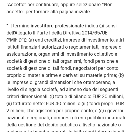
“Accetto” per continuare, oppure selezionare “Non
Headquartered in Fort Worth, Texas, Presidio Petroleum is
accetto” per tornare alla pagina iniziale.
a leading oil and natural gas efficiency company with
assets located in the Anadarko Basin of Texas, Oklahoma,
* Il termine
investitore professionale
indica (ai sensi
and Kansas. For further information about Presidio
dell’Allegato II Parte I della Direttiva 2014/65/UE
Petroleum, please visit
www.presidiopetroleum.com
.
(“MiFID”)): (a) enti creditizi, imprese di investimento, altri
istituti finanziari autorizzati o regolamentati, imprese di
About Morgan Stanley Energy Partners
assicurazione, organismi di investimento collettivo e
società di gestione di tali organismi, fondi pensione e
Morgan Stanley Energy Partners is the energy-focused
società di gestione di tali fondi, negoziatori per conto
private equity business of Morgan Stanley Investment
proprio di materie prime e derivati su materie prime; (b)
Management that makes privately negotiated equity and
le imprese di grandi dimensioni che ottemperano, a
equity-related investments in energy companies located
livello di singola società, ad almeno due dei seguenti
primarily in North America. Morgan Stanley Energy
criteri dimensionali: (i) totale di bilancio: EUR 20 milioni,
Partners pursues a differentiated investment strategy,
(ii) fatturato netto: EUR 40 milioni o (iii) fondi propri: EUR
focused on the buyout and build-up of strategically
2 milioni, che agiscono per proprio conto; o (c) i governi
attractive, established energy businesses across the
nazionali e regionali, compresi gli enti pubblici incaricati
energy value chain in partnership with world-class
della gestione del debito pubblico a livello nazionale o
management teams. For further information about
regionale, le banche centrali, le istituzioni internazionali