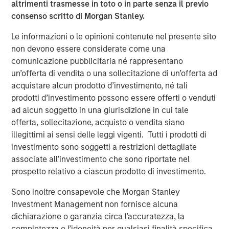
altrimenti trasmesse in toto o in parte senza il previo
Presidio, added, "Presidio is the last and best steward of
consenso scritto di Morgan Stanley.
oil and gas assets which are essential to supporting the
global economy as it continues to decarbonize. We plan
Le informazioni o le opinioni contenute nel presente sito
to be fully compatible with the International Energy
non devono essere considerate come una
Agency’s recent Net Zero by 2050 roadmap for the global
comunicazione pubblicitaria né rappresentano
energy sector, and, as part of this Note issuance, have
un’offerta di vendita o una sollecitazione di un’offerta ad
developed Sustainability Performance Targets with
acquistare alcun prodotto d’investimento, né tali
Moody’s affiliate Vigeo Eiris to formalize the reduction of
prodotti d’investimento possono essere offerti o venduti
Scope 1 and Scope 2 greenhouse gas emissions from our
ad alcun soggetto in una giurisdizione in cui tale
assets."
offerta, sollecitazione, acquisto o vendita siano
illegittimi ai sensi delle leggi vigenti. Tutti i prodotti di
Robert Lee, Managing Director of Morgan Stanley Energy
investimento sono soggetti a restrizioni dettagliate
Partners, said, "This innovative securitization of Presidio’s
associate all’investimento che sono riportate nel
existing asset base will enable the Company to pursue
prospetto relativo a ciascun prodotto di investimento.
additional, capital-efficient acquisitions in the U.S.
Midcontinent. The Presidio management team has
Sono inoltre consapevole che Morgan Stanley
established a strong track record of strategic
Investment Management non fornisce alcuna
consolidation of legacy assets in the Anadarko Basin. We
dichiarazione o garanzia circa l’accuratezza, la
continue to see opportunity to grow the Presidio platform
completezza o l’idoneità per qualsiasi finalità specifica