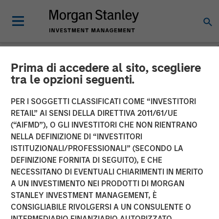
Prima di accedere al sito, scegliere
NEWSROOM
tra le opzioni seguenti.
Presidio Petroleum Closes
PER I SOGGETTI CLASSIFICATI COME “INVESTITORI
Inaugural Issuance of Asset
RETAIL” AI SENSI DELLA DIRETTIVA 2011/61/UE
(“AIFMD”), O GLI INVESTITORI CHE NON RIENTRANO
Backed Securities
NELLA DEFINIZIONE DI “INVESTITORI
ISTITUZIONALI/PROFESSIONALI” (SECONDO LA
DEFINIZIONE FORNITA DI SEGUITO), E CHE
04 AGOSTO 2021
NECESSITANO DI EVENTUALI CHIARIMENTI IN MERITO
A UN INVESTIMENTO NEI PRODOTTI DI MORGAN
STANLEY INVESTMENT MANAGEMENT, È
CONSIGLIABILE RIVOLGERSI A UN CONSULENTE O
INTERMEDIARIO FINANZIARIO AUTORIZZATO.