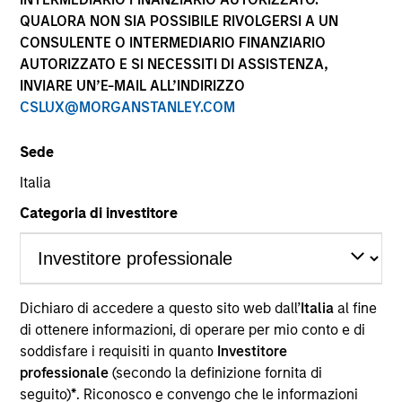
QUALORA NON SIA POSSIBILE RIVOLGERSI A UN
CONSULENTE O INTERMEDIARIO FINANZIARIO
AUTORIZZATO E SI NECESSITI DI ASSISTENZA,
INVIARE UN’E-MAIL ALL’INDIRIZZO
CSLUX@MORGANSTANLEY.COM
Sede
Italia
Categoria di investitore
YEARS OF INDUSTRY EXPERIENCE
21
Years
Dichiaro di accedere a questo sito web dall’
Italia
al fine
di ottenere informazioni, di operare per mio conto e di
Navindu Katugampola is Global Head of
soddisfare i requisiti in quanto
Investitore
Sustainability for MSIM. He joined Morgan Stanley
professionale
(secondo la definizione fornita di
in 2004 and has 19 years of industry experience. In
seguito)
*
. Riconosco e convengo che le informazioni