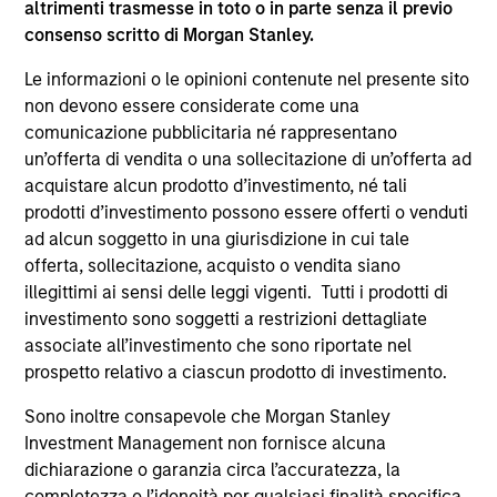
altrimenti trasmesse in toto o in parte senza il previo
consenso scritto di Morgan Stanley.
Le informazioni o le opinioni contenute nel presente sito
Approfondimenti correlati
non devono essere considerate come una
comunicazione pubblicitaria né rappresentano
un’offerta di vendita o una sollecitazione di un’offerta ad
acquistare alcun prodotto d’investimento, né tali
prodotti d’investimento possono essere offerti o venduti
ad alcun soggetto in una giurisdizione in cui tale
offerta, sollecitazione, acquisto o vendita siano
illegittimi ai sensi delle leggi vigenti. Tutti i prodotti di
investimento sono soggetti a restrizioni dettagliate
associate all’investimento che sono riportate nel
ARTICOLO
prospetto relativo a ciascun prodotto di investimento.
Sustainable Investing – The Long
Sono inoltre consapevole che Morgan Stanley
View
Investment Management non fornisce alcuna
dichiarazione o garanzia circa l’accuratezza, la
The landscape for sustainable investing has
completezza o l’idoneità per qualsiasi finalità specifica