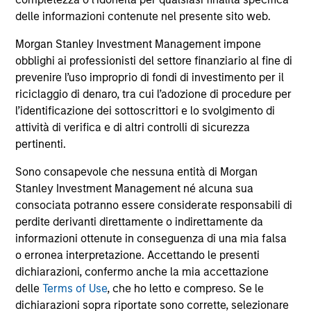
become fragmented and complex. In this
delle informazioni contenute nel presente sito web.
article the Morgan Stanley Sustainability team
filters the noise and shares our view of 5 key
Morgan Stanley Investment Management impone
themes that we believe will influence the long-
obblighi ai professionisti del settore finanziario al fine di
term direction of sustainable investing.
prevenire l’uso improprio di fondi di investimento per il
riciclaggio di denaro, tra cui l’adozione di procedure per
12-GEN-2026
l’identificazione dei sottoscrittori e lo svolgimento di
attività di verifica e di altri controlli di sicurezza
pertinenti.
Sono consapevole che nessuna entità di Morgan
Stanley Investment Management né alcuna sua
consociata potranno essere considerate responsabili di
May not represent all Team Members.
perdite derivanti direttamente o indirettamente da
The information on this page is for informational
informazioni ottenute in conseguenza di una mia falsa
purposes only. The information contained herein does
o erronea interpretazione. Accettando le presenti
not constitute and should not be construed as an
dichiarazioni, confermo anche la mia accettazione
offering of advisory services or an offer to sell or a
solicitation of an offer to buy any securities in any
delle
Terms of Use
, che ho letto e compreso. Se le
jurisdiction in which such offer or solicitation,
dichiarazioni sopra riportate sono corrette, selezionare