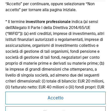
purchase or sale would be unlawful under the
“Accetto” per continuare, oppure selezionare “Non
securities, insurance or other laws of such jurisdiction.
accetto” per tornare alla pagina iniziale.
All investing involves risks, including a loss of principal.
* Il termine
investitore professionale
indica (ai sensi
Please refer to the strategy detail page for important
dell’Allegato II Parte I della Direttiva 2014/65/UE
information on the strategy, including additional risk
(“MiFID”)): (a) enti creditizi, imprese di investimento, altri
considerations.
istituti finanziari autorizzati o regolamentati, imprese di
assicurazione, organismi di investimento collettivo e
società di gestione di tali organismi, fondi pensione e
società di gestione di tali fondi, negoziatori per conto
proprio di materie prime e derivati su materie prime; (b)
le imprese di grandi dimensioni che ottemperano, a
livello di singola società, ad almeno due dei seguenti
criteri dimensionali: (i) totale di bilancio: EUR 20 milioni,
(ii) fatturato netto: EUR 40 milioni o (iii) fondi propri: EUR
2 milioni, che agiscono per proprio conto; o (c) i governi
Accetto
nazionali e regionali, compresi gli enti pubblici incaricati
della gestione del debito pubblico a livello nazionale o
Morgan Stanley
regionale, le banche centrali, le istituzioni internazionali