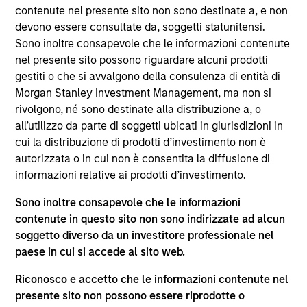
his role, Navindu and his team work closely with the
contenute nel presente sito non sono destinate a, e non
MSIM investment teams to help them achieve their
devono essere consultate da, soggetti statunitensi.
sustainability objectives, providing insight and
Sono inoltre consapevole che le informazioni contenute
robust solutions to meet regulatory, product, data
nel presente sito possono riguardare alcuni prodotti
and stewardship requirements. Navindu was
gestiti o che si avvalgono della consulenza di entità di
previously the Head of Green & Sustainability Bond
Morgan Stanley Investment Management, ma non si
Origination for Morgan Stanley’s Global Capital
rivolgono, né sono destinate alla distribuzione a, o
Markets group. In this role he helped issuers raise
all’utilizzo da parte di soggetti ubicati in giurisdizioni in
over $80 bn in Green, Social, and Sustainability
cui la distribuzione di prodotti d’investimento non è
Bonds and served on both the Executive Committee
autorizzata o in cui non è consentita la diffusione di
and the Advisory Council of the ICMA Green and
informazioni relative ai prodotti d’investimento.
Social Bond Principles. Navindu was also
Sono inoltre consapevole che le informazioni
previously the Head of Sovereign, Supranational
contenute in questo sito non sono indirizzate ad alcun
and Agency Debt Origination for Morgan Stanley.
soggetto diverso da un investitore professionale nel
Navindu earned a B.A. in natural sciences from the
paese in cui si accede al sito web.
University of Cambridge, graduating with 1st class
honours. He has successfully completed all three
Riconosco e accetto che le informazioni contenute nel
levels of the Chartered Financial Analyst
presente sito non possono essere riprodotte o
programme.