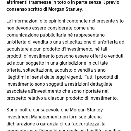
altrimenti trasmesse in toto o in parte senza il previo
ARTICOLO
AL
consenso scritto di Morgan Stanley.
Private Credit Market Monitor - Q2
Pr
Le informazioni o le opinioni contenute nel presente sito
2026
non devono essere considerate come una
We
comunicazione pubblicitaria né rappresentano
Timely insights on the private credit landscape,
be
un’offerta di vendita o una sollecitazione di un’offerta ad
exploring the trends, market developments,
cr
acquistare alcun prodotto d’investimento, né tali
and investment considerations shaping the
fi
prodotti d’investimento possono essere offerti o venduti
asset class.
cyc
ad alcun soggetto in una giurisdizione in cui tale
offerta, sollecitazione, acquisto o vendita siano
illegittimi ai sensi delle leggi vigenti. Tutti i prodotti di
investimento sono soggetti a restrizioni dettagliate
4-AGO-2026
16
associate all’investimento che sono riportate nel
prospetto relativo a ciascun prodotto di investimento.
Sono inoltre consapevole che Morgan Stanley
Investment Management non fornisce alcuna
dichiarazione o garanzia circa l’accuratezza, la
completezza o l’idoneità per qualsiasi finalità specifica