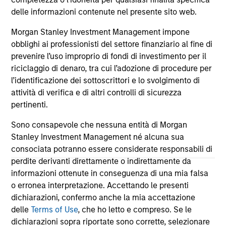
delle informazioni contenute nel presente sito web.
May not represent all Team Members.
The information on this page is for informational
Morgan Stanley Investment Management impone
purposes only. The information contained herein does
obblighi ai professionisti del settore finanziario al fine di
not constitute and should not be construed as an
prevenire l’uso improprio di fondi di investimento per il
offering of advisory services or an offer to sell or a
riciclaggio di denaro, tra cui l’adozione di procedure per
solicitation of an offer to buy any securities in any
jurisdiction in which such offer or solicitation,
l’identificazione dei sottoscrittori e lo svolgimento di
purchase or sale would be unlawful under the
attività di verifica e di altri controlli di sicurezza
securities, insurance or other laws of such jurisdiction.
pertinenti.
All investing involves risks, including a loss of principal.
Sono consapevole che nessuna entità di Morgan
Please refer to the strategy detail page for important
Stanley Investment Management né alcuna sua
information on the strategy, including additional risk
consociata potranno essere considerate responsabili di
considerations.
perdite derivanti direttamente o indirettamente da
informazioni ottenute in conseguenza di una mia falsa
o erronea interpretazione. Accettando le presenti
dichiarazioni, confermo anche la mia accettazione
delle
Terms of Use
, che ho letto e compreso. Se le
dichiarazioni sopra riportate sono corrette, selezionare