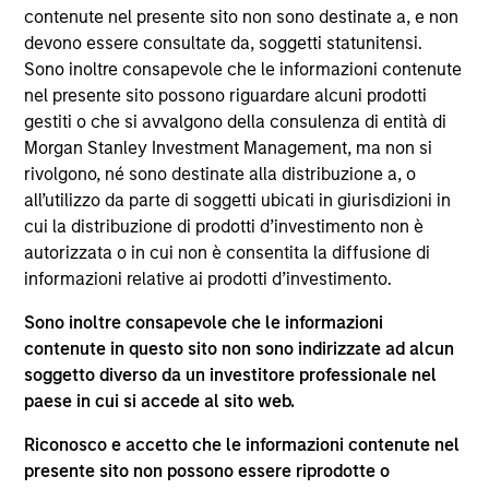
space. Prior to Golub, Natalia worked at Societe
contenute nel presente sito non sono destinate a, e non
Generale, where she was in the Leveraged Finance
devono essere consultate da, soggetti statunitensi.
and Financial Sponsors Group. Prior to Societe
Sono inoltre consapevole che le informazioni contenute
Generale, she worked in Investment Banking at Pi
nel presente sito possono riguardare alcuni prodotti
Capital. Ms. Hibbert holds a B.A. in Economics and
gestiti o che si avvalgono della consulenza di entità di
Finance from McGill University.
Morgan Stanley Investment Management, ma non si
rivolgono, né sono destinate alla distribuzione a, o
all’utilizzo da parte di soggetti ubicati in giurisdizioni in
cui la distribuzione di prodotti d’investimento non è
Approfondimenti correlati
autorizzata o in cui non è consentita la diffusione di
informazioni relative ai prodotti d’investimento.
Sono inoltre consapevole che le informazioni
contenute in questo sito non sono indirizzate ad alcun
soggetto diverso da un investitore professionale nel
paese in cui si accede al sito web.
Riconosco e accetto che le informazioni contenute nel
presente sito non possono essere riprodotte o