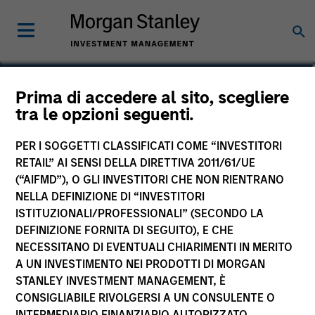
Natalia S. Hibbert
Prima di accedere al sito, scegliere
tra le opzioni seguenti.
Vice President
PER I SOGGETTI CLASSIFICATI COME “INVESTITORI
YEARS OF INDUSTRY EXPERIENCE
RETAIL” AI SENSI DELLA DIRETTIVA 2011/61/UE
11
Years
(“AIFMD”), O GLI INVESTITORI CHE NON RIENTRANO
NELLA DEFINIZIONE DI “INVESTITORI
ISTITUZIONALI/PROFESSIONALI” (SECONDO LA
TEAM
DEFINIZIONE FORNITA DI SEGUITO), E CHE
North America Private Credit
NECESSITANO DI EVENTUALI CHIARIMENTI IN MERITO
A UN INVESTIMENTO NEI PRODOTTI DI MORGAN
STANLEY INVESTMENT MANAGEMENT, È
CONSIGLIABILE RIVOLGERSI A UN CONSULENTE O
INTERMEDIARIO FINANZIARIO AUTORIZZATO.