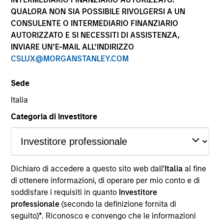
QUALORA NON SIA POSSIBILE RIVOLGERSI A UN
CONSULENTE O INTERMEDIARIO FINANZIARIO
AUTORIZZATO E SI NECESSITI DI ASSISTENZA,
INVIARE UN’E-MAIL ALL’INDIRIZZO
CSLUX@MORGANSTANLEY.COM
Sede
Italia
Natalia Hibbert is a Vice President at Morgan
Stanley and is a member of the Morgan Stanley
Categoria di investitore
Private Credit team where she focuses on
originating and underwriting investment
opportunities. She joined Morgan Stanley in 2025
and has about 10 years of relevant industry
Dichiaro di accedere a questo sito web dall’
Italia
al fine
experience. Prior to joining Morgan Stanley, Ms.
di ottenere informazioni, di operare per mio conto e di
Hibbert was an Investment Professional at Golub
soddisfare i requisiti in quanto
Investitore
Capital, responsible for underwriting and executing
professionale
(secondo la definizione fornita di
private credit investments within the software
seguito)
*
. Riconosco e convengo che le informazioni