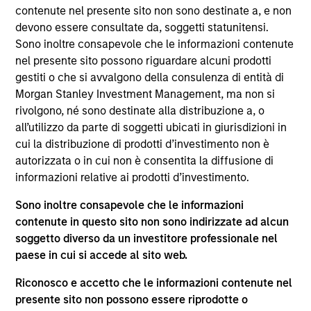
responsible for ESG-related investment research
contenute nel presente sito non sono destinate a, e non
and developing custom portfolios. He joined Calvert
devono essere consultate da, soggetti statunitensi.
Research and Management in 2022.
Sono inoltre consapevole che le informazioni contenute
nel presente sito possono riguardare alcuni prodotti
Michael began his career in the investment
gestiti o che si avvalgono della consulenza di entità di
management industry in 2009. Before joining
Morgan Stanley Investment Management, ma non si
Calvert Research and Management, he was a
rivolgono, né sono destinate alla distribuzione a, o
quantitative research analyst at Bloomberg LP.
all’utilizzo da parte di soggetti ubicati in giurisdizioni in
Previously, he was business manager at Barclays
cui la distribuzione di prodotti d’investimento non è
Capital.
autorizzata o in cui non è consentita la diffusione di
Michael earned a B.S. in finance with a
informazioni relative ai prodotti d’investimento.
concentration in financial engineering from SUNY
Sono inoltre consapevole che le informazioni
Binghamton’s School of Management. Michael is
contenute in questo sito non sono indirizzate ad alcun
also CFA charterholder.
soggetto diverso da un investitore professionale nel
paese in cui si accede al sito web.
Riconosco e accetto che le informazioni contenute nel
presente sito non possono essere riprodotte o
May not represent all Team Members.