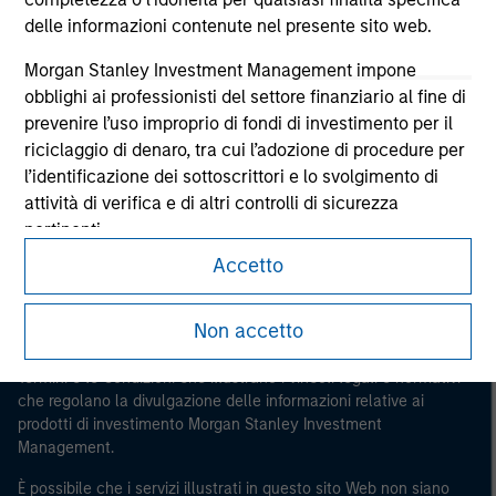
delle informazioni contenute nel presente sito web.
Morgan Stanley Investment Management impone
obblighi ai professionisti del settore finanziario al fine di
prevenire l’uso improprio di fondi di investimento per il
Morgan Stanley
riciclaggio di denaro, tra cui l’adozione di procedure per
Morgan Stanley Careers
l’identificazione dei sottoscrittori e lo svolgimento di
attività di verifica e di altri controlli di sicurezza
pertinenti.
Accetto
Sono consapevole che nessuna entità di Morgan
Stanley Investment Management né alcuna sua
La presente comunicazione ha carattere promozionale.
consociata potranno essere considerate responsabili di
Non accetto
perdite derivanti direttamente o indirettamente da
Prima di procedere è necessario leggere attentamente tutti i
Termini e le Condizioni che illustrano i vincoli legali e normativi
informazioni ottenute in conseguenza di una mia falsa
che regolano la divulgazione delle informazioni relative ai
o erronea interpretazione. Accettando le presenti
prodotti di investimento Morgan Stanley Investment
dichiarazioni, confermo anche la mia accettazione
Management.
delle
Terms of Use
, che ho letto e compreso. Se le
dichiarazioni sopra riportate sono corrette, selezionare
È possibile che i servizi illustrati in questo sito Web non siano