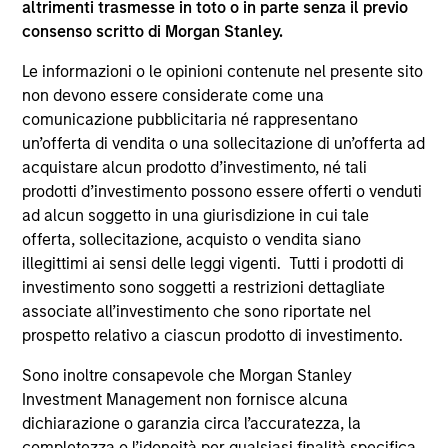
altrimenti trasmesse in toto o in parte senza il previo
The information on this page is for informational
consenso scritto di Morgan Stanley.
purposes only. The information contained herein does
not constitute and should not be construed as an
Le informazioni o le opinioni contenute nel presente sito
offering of advisory services or an offer to sell or a
non devono essere considerate come una
solicitation of an offer to buy any securities in any
jurisdiction in which such offer or solicitation,
comunicazione pubblicitaria né rappresentano
purchase or sale would be unlawful under the
un’offerta di vendita o una sollecitazione di un’offerta ad
securities, insurance or other laws of such jurisdiction.
acquistare alcun prodotto d’investimento, né tali
prodotti d’investimento possono essere offerti o venduti
All investing involves risks, including a loss of principal.
ad alcun soggetto in una giurisdizione in cui tale
Please refer to the strategy detail page for important
offerta, sollecitazione, acquisto o vendita siano
information on the strategy, including additional risk
illegittimi ai sensi delle leggi vigenti. Tutti i prodotti di
considerations.
investimento sono soggetti a restrizioni dettagliate
associate all’investimento che sono riportate nel
prospetto relativo a ciascun prodotto di investimento.
Sono inoltre consapevole che Morgan Stanley
Investment Management non fornisce alcuna
dichiarazione o garanzia circa l’accuratezza, la
completezza o l’idoneità per qualsiasi finalità specifica