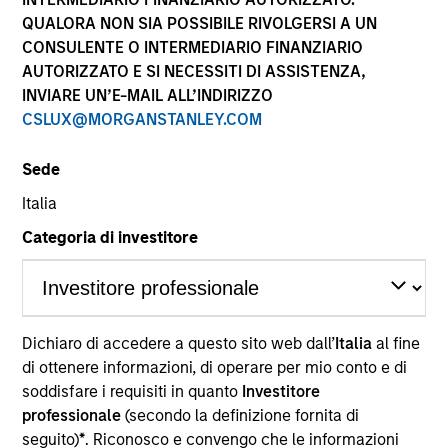
QUALORA NON SIA POSSIBILE RIVOLGERSI A UN
CONSULENTE O INTERMEDIARIO FINANZIARIO
AUTORIZZATO E SI NECESSITI DI ASSISTENZA,
INVIARE UN’E-MAIL ALL’INDIRIZZO
CSLUX@MORGANSTANLEY.COM
Sede
Italia
YEARS OF INDUSTRY EXPERIENCE
Categoria di investitore
17
Years
Dichiaro di accedere a questo sito web dall’
Italia
al fine
Michael Donat is a Vice President and Portfolio
di ottenere informazioni, di operare per mio conto e di
Manager for Calvert Research and Management,
soddisfare i requisiti in quanto
Investitore
which specializes in responsible and sustainable
professionale
(secondo la definizione fornita di
investing across global capital markets. He is
seguito)
*
. Riconosco e convengo che le informazioni