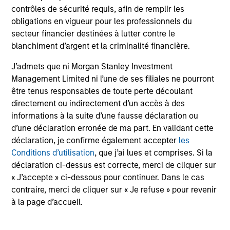
Investment Approach
contrôles de sécurité requis, afin de remplir les
obligations en vigueur pour les professionnels du
secteur financier destinées à lutter contre le
blanchiment d’argent et la criminalité financière.
Counterpoint Global believes that it may achieve value-
added investment results more consistently through
J’admets que ni Morgan Stanley Investment
bottom-up analysis and qualitative judgment rather than
Management Limited ni l’une de ses filiales ne pourront
through top-down forecasting. Additionally, the team
être tenus responsables de toute perte découlant
holds that optimal stock selection is primarily a function
directement ou indirectement d’un accès à des
of making long-term investments in companies with:
informations à la suite d’une fausse déclaration ou
inherent sustainable competitive advantages (such as a
d’une déclaration erronée de ma part. En validant cette
patent portfolio, a network or community effect, etc.);
déclaration, je confirme également accepter
les
brand-name recognition; the ability to redeploy capital at
Conditions d’utilisation
, que j’ai lues et comprises. Si la
high rates of return; and strong free-cash-flow yield three
déclaration ci-dessus est correcte, merci de cliquer sur
to five years in the future. These characteristics, in the
« J’accepte » ci-dessous pour continuer. Dans le cas
team’s view, provide the potential for consistent long-
contraire, merci de cliquer sur « Je refuse » pour revenir
term growth and competitive returns.
à la page d’accueil.
The team believes that the development of insights is
valuable to the investment process, and guiding