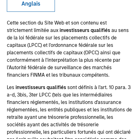
Anglais
Quick Facts
Benchmark
Cette section du Site Web et son contenu est
strictement limitée aux
investisseurs qualifiés
au sens
Russell 3000 Health Care Net Index
de la loi fédérale sur les placements collectifs de
capitaux (LPCC) et l'ordonnance fédérale sur les
Insights
placements collectifs de capitaux (OPCC) ainsi que
conformément à l'interprétation la plus récente par
l'Autorité fédérale de surveillance des marchés
financiers FINMA et les tribunaux compétents.
Overview
Les
investisseurs qualifiés
sont définis à l'art. 10 para. 3
Morgan Stanley Vitality
seeks long-term capital
a-d, 3bis, 3ter LPCC (tels que les intermédiaires
appreciation by investing primarily in healthcare
financiers réglementés, les institutions d'assurance
companies in the United States, principally engaged in
réglementées, les entités publiques et les institutions de
the discovery, development, production, or distribution of
retraite ayant une trésorerie professionnelle, les
products or services related to advances in healthcare,
sociétés ayant des activités de trésorerie
and that we believe have sustainable competitive
professionnelle, les particuliers fortunés qui ont déclaré
advantages, strong research and development and