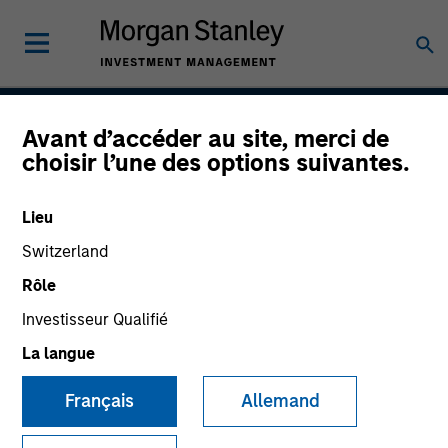
Avant d’accéder au site, merci de
Vitality
choisir l’une des options suivantes.
Lieu
Team Inception
Switzerland
December 2021
Rôle
Investisseur Qualifié
La langue
Asset Class
US Equity
Français
Allemand