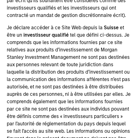
par écrit qu'ils souhaitent être considérés comme des
productive new product flow, financial strength, and an
investisseurs qualifiés et les investisseurs qui ont
attractive risk/reward profile.
contracté un mandat de gestion discrétionnaire écrit).
The team focuses on long-term growth rather than short-
Je déclare accéder à ce Site Web depuis la
Suisse
et
term events, with their stock selection informed by
être un
investisseur qualifié
tel que défini ci-dessus. Je
rigorous fundamental analysis.
comprends que les informations fournies par ce site
relatives aux produits d’investissement de Morgan
Stanley Investment Management ne sont pas destinées
aux personnes relevant de toute juridiction dans
laquelle la distribution des produits d’investissement ou
>90%
la communication des informations afférentes n’est pas
TYPICAL ACTIVE SHARE
autorisée, et ne sont pas destinées à être distribuées
auprès de ces personnes, ni à être utilisées par elles. Je
comprends également que les informations fournies
par ce site ne sont pas destinées aux individus pouvant
Differentiators
être définis comme des « investisseurs particuliers »
par l’autorité de réglementation du pays depuis lequel
1
se fait l’accès au site web. Les informations ou opinions