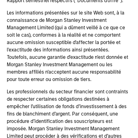
Rapport semestriel respectifs (' Documents d'offre ').
3
Les informations présentées sur le site Web sont, à la
connaissance de Morgan Stanley Investment
Management Limited (qui a dûment veillé à ce que ce
CULTURE
soit le cas), conformes à la réalité et ne comportent
Counterpoint Global has a distinctive culture that
aucune omission susceptible d'affecter la portée et
encourages innovation, evolution and continued learning.
l'exactitude des informations ainsi présentées.
Toutefois, aucune garantie d'exactitude n'est donnée et
4
Morgan Stanley Investment Management ou les
membres affiliés n'acceptent aucune responsabilité
pour toute erreur ou omission de tiers.
EXPERIENCED AND STABLE TEAM
Les professionnels du secteur financier sont contraints
The team has been managing money since 1998. They
de respecter certaines obligations destinées à
have a long-term investment horizon that promotes
empêcher l’utilisation de fonds d’investissement à des
perspective and insight.
fins de blanchiment d’argent. Par conséquent, une
procédure d’identification des souscripteurs est
imposée. Morgan Stanley Investment Management
Limited peut procéder à des vérifications et d’autres