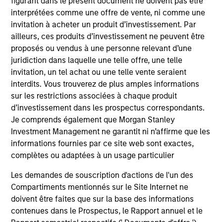
figurant dans le présent document ne doivent pas être
interprétées comme une offre de vente, ni comme une
invitation à acheter un produit d’investissement. Par
ALIGNED WITH CLIENTS
ailleurs, ces produits d’investissement ne peuvent être
Counterpoint Global’s long-term incentive compensation
proposés ou vendus à une personne relevant d’une
program requires investors to allocate a significant
juridiction dans laquelle une telle offre, une telle
portion of deferred compensation into the portfolios they
invitation, un tel achat ou une telle vente seraient
manage.
interdits. Vous trouverez de plus amples informations
sur les restrictions associées à chaque produit
2
d’investissement dans les prospectus correspondants.
Je comprends également que Morgan Stanley
Investment Management ne garantit ni n’affirme que les
CROSS-DISCIPLINARY THINKING AND
informations fournies par ce site web sont exactes,
RESEARCH INTO EMERGING THEMES
complètes ou adaptées à un usage particulier
Their generalist approach and disruptive change
Les demandes de souscription d'actions de l'un des
research are unique in an industry that leans toward
Compartiments mentionnés sur le Site Internet ne
specialization. They promote cross-disciplinary thinking
doivent être faites que sur la base des informations
where investors follow areas with distinctly different
contenues dans le Prospectus, le Rapport annuel et le
business models.