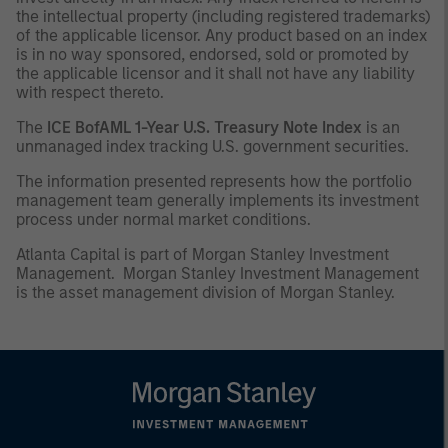
the intellectual property (including registered trademarks)
of the applicable licensor. Any product based on an index
is in no way sponsored, endorsed, sold or promoted by
the applicable licensor and it shall not have any liability
with respect thereto.
The
ICE BofAML 1-Year U.S. Treasury Note Index
is an
unmanaged index tracking U.S. government securities.
The information presented represents how the portfolio
management team generally implements its investment
process under normal market conditions.
Atlanta Capital is part of Morgan Stanley Investment
Management. Morgan Stanley Investment Management
is the asset management division of Morgan Stanley.