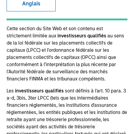
Securitized
Anglais
Cette section du Site Web et son contenu est
Quick Facts
strictement limitée aux
investisseurs qualifiés
au sens
Benchmark
de la loi fédérale sur les placements collectifs de
capitaux (LPCC) et l'ordonnance fédérale sur les
ICE BofA 1-Year Treasury Note
placements collectifs de capitaux (OPCC) ainsi que
conformément à l'interprétation la plus récente par
Insights
l'Autorité fédérale de surveillance des marchés
financiers FINMA et les tribunaux compétents.
Les
investisseurs qualifiés
sont définis à l'art. 10 para. 3
Overview
a-d, 3bis, 3ter LPCC (tels que les intermédiaires
financiers réglementés, les institutions d'assurance
The High Quality Short Duration 0-2 Year strategy seeks
réglementées, les entités publiques et les institutions de
to invest in high quality, low-volatility alternatives to low-
retraite ayant une trésorerie professionnelle, les
yielding money market and government debentures. We
sociétés ayant des activités de trésorerie
primarily target ultra-short securitized bonds (0-2 years)
professionnelle, les particuliers fortunés qui ont déclaré