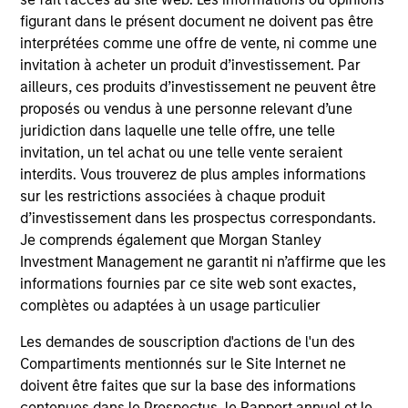
figurant dans le présent document ne doivent pas être
Security Selection
interprétées comme une offre de vente, ni comme une
We specialize in high quality securitized investing,
invitation à acheter un produit d’investissement. Par
including traditional, low volatility ABS and Agency MBS
ailleurs, ces produits d’investissement ne peuvent être
backed by single- and multi-family loans. Our approach
proposés ou vendus à une personne relevant d’une
focuses on identifying securitized bonds with stable and
juridiction dans laquelle une telle offre, une telle
predictable cash flows and low credit and event risk.
invitation, un tel achat ou une telle vente seraient
interdits. Vous trouverez de plus amples informations
2
sur les restrictions associées à chaque produit
d’investissement dans les prospectus correspondants.
Je comprends également que Morgan Stanley
Investment Management ne garantit ni n’affirme que les
Sector Emphasis
informations fournies par ce site web sont exactes,
We exclude corporate bonds from all short duration
complètes ou adaptées à un usage particulier
strategies. Instead, we emphasize high quality
securitized bonds because they offer similar yields as
Les demandes de souscription d'actions de l'un des
corporate bonds with significantly higher credit quality.
Compartiments mentionnés sur le Site Internet ne
3
doivent être faites que sur la base des informations
contenues dans le Prospectus, le Rapport annuel et le