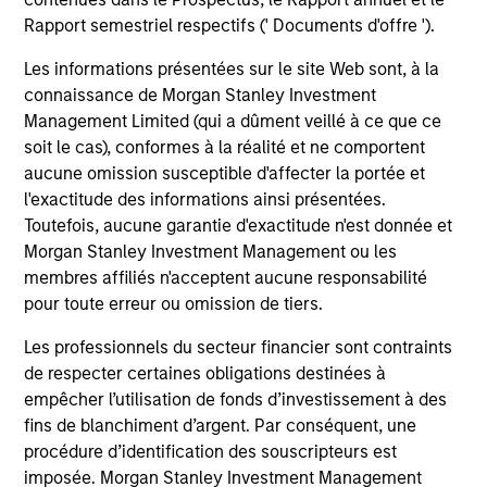
Rapport semestriel respectifs (' Documents d'offre ').
Results of Our Process
Les informations présentées sur le site Web sont, à la
connaissance de Morgan Stanley Investment
We seek to provide capital preservation, liquidity in all
Management Limited (qui a dûment veillé à ce que ce
market conditions, and deliver attractive risk adjusted
soit le cas), conformes à la réalité et ne comportent
returns by outperforming our benchmark over time with
aucune omission susceptible d'affecter la portée et
less risk.
l'exactitude des informations ainsi présentées.
Toutefois, aucune garantie d'exactitude n'est donnée et
Morgan Stanley Investment Management ou les
membres affiliés n'acceptent aucune responsabilité
Investment Approach
pour toute erreur ou omission de tiers.
Les professionnels du secteur financier sont contraints
de respecter certaines obligations destinées à
We invest in high quality securitized bonds with stable
empêcher l’utilisation de fonds d’investissement à des
and predictable cash flows and low credit and event risk.
fins de blanchiment d’argent. Par conséquent, une
These types of securities can produce consistent returns
procédure d’identification des souscripteurs est
and preserve capital during times of capital market
imposée. Morgan Stanley Investment Management
uncertainty. We seek to deliver capital preservation,