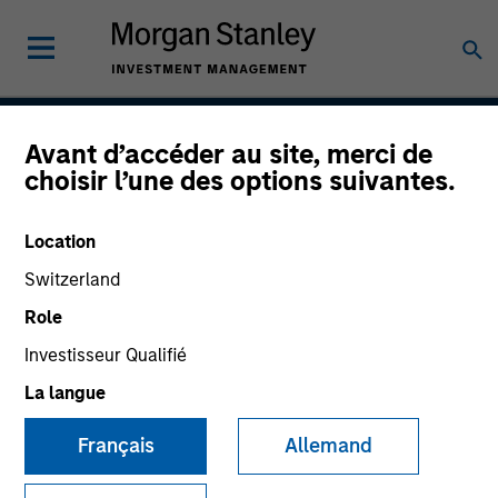
Avant d’accéder au site, merci de
Atlanta Capital High
choisir l’une des options suivantes.
Quality Short Duration 0-
Location
2 Year
Switzerland
Role
Investisseur Qualifié
Strategy Inception
July 1999
La langue
Français
Allemand
Asset Class