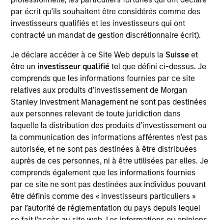
that we believe to be of the highest quality with low credit
par écrit qu'ils souhaitent être considérés comme des
and event risk. The team seeks to preserve principal and
investisseurs qualifiés et les investisseurs qui ont
generate a consistent source of income and liquidity.
contracté un mandat de gestion discrétionnaire écrit).
Traditional short-term, low volatility mortgage- and asset-
backed securities are emphasized because of their
Je déclare accéder à ce Site Web depuis la
Suisse
et
historical substantial yield premium versus Treasury and
être un
investisseur qualifié
tel que défini ci-dessus. Je
agency notes.
comprends que les informations fournies par ce site
relatives aux produits d’investissement de Morgan
Stanley Investment Management ne sont pas destinées
aux personnes relevant de toute juridiction dans
laquelle la distribution des produits d’investissement ou
la communication des informations afférentes n’est pas
autorisée, et ne sont pas destinées à être distribuées
auprès de ces personnes, ni à être utilisées par elles. Je
Differentiators
comprends également que les informations fournies
par ce site ne sont pas destinées aux individus pouvant
être définis comme des « investisseurs particuliers »
1
par l’autorité de réglementation du pays depuis lequel
se fait l’accès au site web. Les informations ou opinions