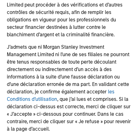
Limited peut procéder à des vérifications et d’autres
liquidity in all market conditions, and attractive risk-
contrôles de sécurité requis, afin de remplir les
adjusted returns.
obligations en vigueur pour les professionnels du
secteur financier destinées à lutter contre le
blanchiment d’argent et la criminalité financière.
Investment Process
J’admets que ni Morgan Stanley Investment
Management Limited ni l’une de ses filiales ne pourront
être tenus responsables de toute perte découlant
directement ou indirectement d’un accès à des
informations à la suite d’une fausse déclaration ou
Our Strategy:
1
d’une déclaration erronée de ma part. En validant cette
Emphasize expected low-volatility securitized debt
déclaration, je confirme également accepter
les
to enhance yield potential
Conditions d’utilisation
, que j’ai lues et comprises. Si la
déclaration ci-dessus est correcte, merci de cliquer sur
Focus on issue selection and yield curve
« J’accepte » ci-dessous pour continuer. Dans le cas
management
contraire, merci de cliquer sur « Je refuse » pour revenir
à la page d’accueil.
Exclude corporate bonds due to credit & event risk