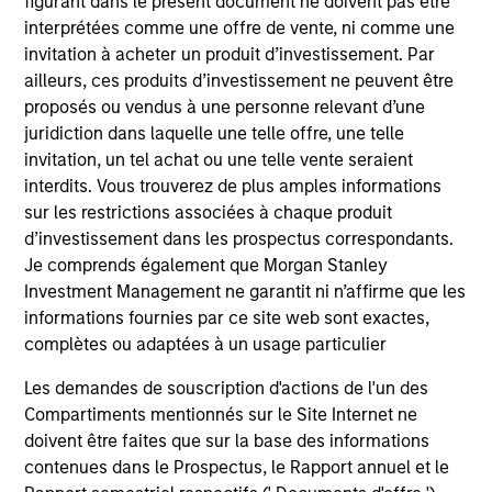
figurant dans le présent document ne doivent pas être
interprétées comme une offre de vente, ni comme une
Emphasis on Total Returns
invitation à acheter un produit d’investissement. Par
The team focuses on total portfolio return rather than
ailleurs, ces produits d’investissement ne peuvent être
managing very closely to a chosen benchmark. In the
proposés ou vendus à une personne relevant d’une
team’s view, this enables active delta management,
juridiction dans laquelle une telle offre, une telle
which allows for the optimal risk/return positioning of the
invitation, un tel achat ou une telle vente seraient
portfolio.
interdits. Vous trouverez de plus amples informations
sur les restrictions associées à chaque produit
2
d’investissement dans les prospectus correspondants.
Je comprends également que Morgan Stanley
Investment Management ne garantit ni n’affirme que les
informations fournies par ce site web sont exactes,
Focus on Attractive Opportunities Globally
complètes ou adaptées à un usage particulier
In order to emphasise the factors that matter most—
namely, sensitivity to equities and credit—the team
Les demandes de souscription d'actions de l'un des
believes it is crucial to conduct convertible investing on a
Compartiments mentionnés sur le Site Internet ne
global basis. This also provides a broader universe of
doivent être faites que sur la base des informations
attractive opportunities and helps ensure
contenues dans le Prospectus, le Rapport annuel et le
sufficient portfolio diversification.