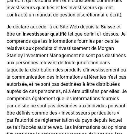
par écrit qu'ils souhaitent être considérés comme des
advantage of the attractive risk/return characteristics of
investisseurs qualifiés et les investisseurs qui ont
convertible bonds by allowing meaningful participation in
contracté un mandat de gestion discrétionnaire écrit).
equity market growth while attempting to manage
downside risk through fixed income. The strategy
Je déclare accéder à ce Site Web depuis la
Suisse
et
combines top-down macroeconomic analysis with
être un
investisseur qualifié
tel que défini ci-dessus. Je
rigorous bottom-up fundamental research to help
comprends que les informations fournies par ce site
mitigate credit risk.
relatives aux produits d’investissement de Morgan
Stanley Investment Management ne sont pas destinées
aux personnes relevant de toute juridiction dans
laquelle la distribution des produits d’investissement ou
la communication des informations afférentes n’est pas
autorisée, et ne sont pas destinées à être distribuées
auprès de ces personnes, ni à être utilisées par elles. Je
comprends également que les informations fournies
Differentiators
par ce site ne sont pas destinées aux individus pouvant
être définis comme des « investisseurs particuliers »
par l’autorité de réglementation du pays depuis lequel
1
se fait l’accès au site web. Les informations ou opinions