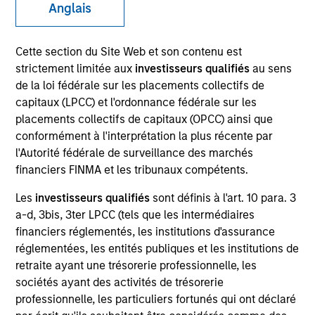
Anglais
Quick Facts
Cette section du Site Web et son contenu est
Benchmark
strictement limitée aux
investisseurs qualifiés
au sens
de la loi fédérale sur les placements collectifs de
Refinitiv Convertible Global Focus (USD Hedged) Index
capitaux (LPCC) et l'ordonnance fédérale sur les
placements collectifs de capitaux (OPCC) ainsi que
conformément à l'interprétation la plus récente par
Related Product
l'Autorité fédérale de surveillance des marchés
financiers FINMA et les tribunaux compétents.
Pooled Vehicle
Les
investisseurs qualifiés
sont définis à l'art. 10 para. 3
Insights
a-d, 3bis, 3ter LPCC (tels que les intermédiaires
financiers réglementés, les institutions d'assurance
réglementées, les entités publiques et les institutions de
retraite ayant une trésorerie professionnelle, les
Overview
sociétés ayant des activités de trésorerie
professionnelle, les particuliers fortunés qui ont déclaré
The
Global Convertible Bond Strategy
is designed to take