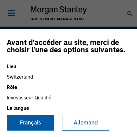
Avant d’accéder au site, merci de
Global Convertible Bond
choisir l’une des options suivantes.
Strategy
Lieu
Switzerland
Strategy Inception
Rôle
July 2002
Investisseur Qualifié
La langue
Asset Class
Français
Allemand
Leveraged Credit