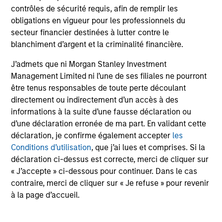
contrôles de sécurité requis, afin de remplir les
management depends on the following:
obligations en vigueur pour les professionnels du
Active management of the delta
secteur financier destinées à lutter contre le
blanchiment d’argent et la criminalité financière.
A total-return focus
J’admets que ni Morgan Stanley Investment
A global approach
Management Limited ni l’une de ses filiales ne pourront
être tenus responsables de toute perte découlant
directement ou indirectement d’un accès à des
informations à la suite d’une fausse déclaration ou
Investment Process
d’une déclaration erronée de ma part. En validant cette
déclaration, je confirme également accepter
les
Conditions d’utilisation
, que j’ai lues et comprises. Si la
déclaration ci-dessus est correcte, merci de cliquer sur
« J’accepte » ci-dessous pour continuer. Dans le cas
Macroeconomic assessment:
1
contraire, merci de cliquer sur « Je refuse » pour revenir
The process begins with a top-down analysis of the
à la page d’accueil.
macroeconomic environment to determine the portfolio’s
target equity sensitivity or delta. The team uses both
proprietary and third-party macroeconomic research and