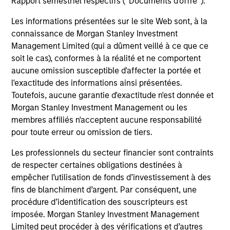
Rapport semestriel respectifs (' Documents d'offre ').
3
Les informations présentées sur le site Web sont, à la
connaissance de Morgan Stanley Investment
Management Limited (qui a dûment veillé à ce que ce
Global Resources and Insight
soit le cas), conformes à la réalité et ne comportent
The team draws on the collective expertise of Morgan
aucune omission susceptible d'affecter la portée et
Stanley’s global and regional equity and credit teams,
l'exactitude des informations ainsi présentées.
leveraging proprietary macroeconomic and asset class
Toutefois, aucune garantie d'exactitude n'est donnée et
research and interest rate models. These global
Morgan Stanley Investment Management ou les
resources enhance the team’s ability to select and
membres affiliés n'acceptent aucune responsabilité
manage convertibles.
pour toute erreur ou omission de tiers.
Les professionnels du secteur financier sont contraints
de respecter certaines obligations destinées à
empêcher l’utilisation de fonds d’investissement à des
Investment Approach
fins de blanchiment d’argent. Par conséquent, une
procédure d’identification des souscripteurs est
imposée. Morgan Stanley Investment Management
Limited peut procéder à des vérifications et d’autres
The investment team believes that successful convertible