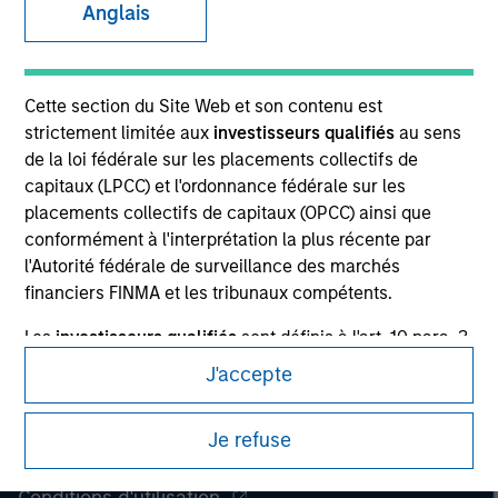
Anglais
Ce document est une communication promotionnelle.
Les utilisateurs sont invités à prendre connaissance des
conditions d’utilisation avant d’engager toute procédure, car
Cette section du Site Web et son contenu est
celles-ci mentionnent des restrictions légales et réglementaires
strictement limitée aux
investisseurs qualifiés
au sens
applicables à la diffusion des informations relatives aux produits
de la loi fédérale sur les placements collectifs de
d’investissement de Morgan Stanley Investment Management.
capitaux (LPCC) et l'ordonnance fédérale sur les
Les services décrits sur ce site Web peuvent ne pas être
placements collectifs de capitaux (OPCC) ainsi que
disponibles dans certaines juridictions ou pour certaines
conformément à l'interprétation la plus récente par
personnes. Merci de consulter nos conditions d’utilisation pour
l'Autorité fédérale de surveillance des marchés
de plus amples informations.
financiers FINMA et les tribunaux compétents.
Les
investisseurs qualifiés
sont définis à l'art. 10 para. 3
© 2026 Morgan Stanley. Tous droits réservés.
a-d, 3bis, 3ter LPCC (tels que les intermédiaires
J'accepte
financiers réglementés, les institutions d'assurance
Confidentialité
réglementées, les entités publiques et les institutions de
Je refuse
retraite ayant une trésorerie professionnelle, les
Your Privacy Choices
sociétés ayant des activités de trésorerie
professionnelle, les particuliers fortunés qui ont déclaré