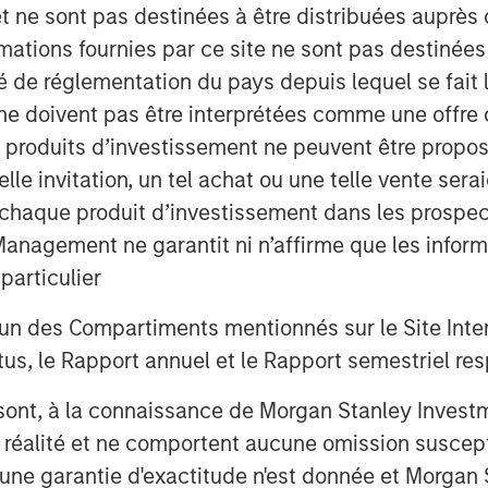
et ne sont pas destinées à être distribuées auprès 
mations fournies par ce site ne sont pas destinée
ité de réglementation du pays depuis lequel se fait
ne doivent pas être interprétées comme une offre 
es produits d’investissement ne peuvent être prop
telle invitation, un tel achat ou une telle vente ser
 nous avons mis en avant cinq thèmes
 à chaque produit d’investissement dans les prosp
paysage mondial de l’investissement.
dre les dynamiques à l’œuvre sur les
agement ne garantit ni n’affirme que les informa
articulier
ète.
un des Compartiments mentionnés sur le Site Intern
, le Rapport annuel et le Rapport semestriel respe
b sont, à la connaissance de Morgan Stanley Inve
la réalité et ne comportent aucune omission suscepti
ucune garantie d'exactitude n'est donnée et Morga