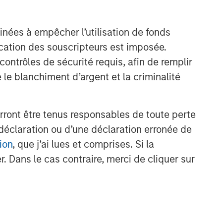
Idées liées
inées à empêcher l’utilisation de fonds
TRIMESTRIELLES
cation des souscripteurs est imposée.
The BEAT™ for Q3 2026 -
ntrôles de sécurité requis, afin de remplir
August
 le blanchiment d’argent et la criminalité
WEBINAR
rront être tenus responsables de toute perte
The BEAT™ Quarterly Webinar
déclaration ou d’une déclaration erronée de
– July 2026
ion
, que j’ai lues et comprises. Si la
. Dans le cas contraire, merci de cliquer sur
TRIMESTRIELLES
The BEAT Video - Q3 2026