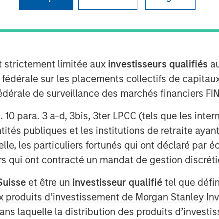
t strictement limitée aux
investisseurs qualifiés
au
e fédérale sur les placements collectifs de capit
té fédérale de surveillance des marchés financiers 
rt. 10 para. 3 a-d, 3bis, 3ter LPCC (tels que les int
ités publiques et les institutions de retraite ayant
Play
lle, les particuliers fortunés qui ont déclaré par 
urs qui ont contracté un mandat de gestion discrétio
Video
Suisse
et être un
investisseur qualifié
tel que défi
 aux produits d’investissement de Morgan Stanley
dans laquelle la distribution des produits d’inves