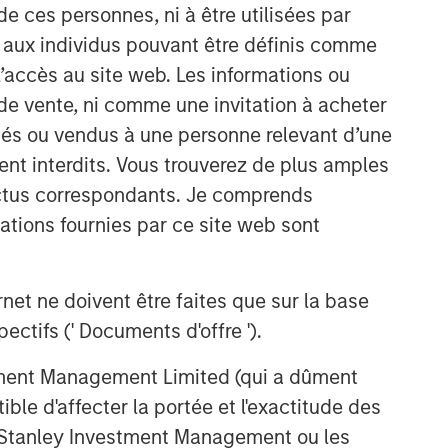
de ces personnes, ni à être utilisées par
s aux individus pouvant être définis comme
 l’accès au site web. Les informations ou
de vente, ni comme une invitation à acheter
osés ou vendus à une personne relevant d’une
aient interdits. Vous trouverez de plus amples
Portfolio Solutions Group
ectus correspondants. Je comprends
The Portfolio Solutions Group is a
tions fournies par ce site web sont
comprehensive multi-asset business,
with activity across all asset strategies
and types (traditional and alternative),
et ne doivent être faites que sur la base
through solutions that span fully liquid
(public assets), comprehensive (public
ctifs (' Documents d'offre ').
and private assets) and fully private
portfolios. Offerings are delivered via a
stment Management Limited (qui a dûment
managed portfolio or model, in
ble d'affecter la portée et l'exactitude des
discretionary or advisory format.
n Stanley Investment Management ou les