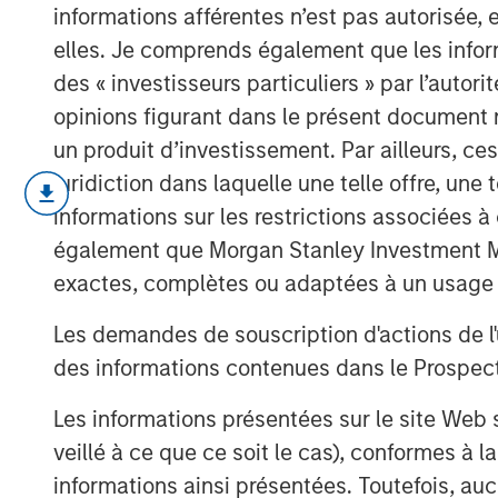
informations afférentes n’est pas autorisée, 
elles. Je comprends également que les infor
des « investisseurs particuliers » par l’autor
opinions figurant dans le présent document 
un produit d’investissement. Par ailleurs, c
juridiction dans laquelle une telle offre, une 
Dans l’édition de novembre de The BEAT,
informations sur les restrictions associées
majeurs qui influencent actuellement le 
Ces thèmes sont essentiels pour compren
également que Morgan Stanley Investment Man
marchés aujourd’hui.
exactes, complètes ou adaptées à un usage p
Cliquez ici
pour lire notre analyse compl
Les demandes de souscription d'actions de l'
des informations contenues dans le Prospectus
Les informations présentées sur le site We
veillé à ce que ce soit le cas), conformes à 
informations ainsi présentées. Toutefois, a