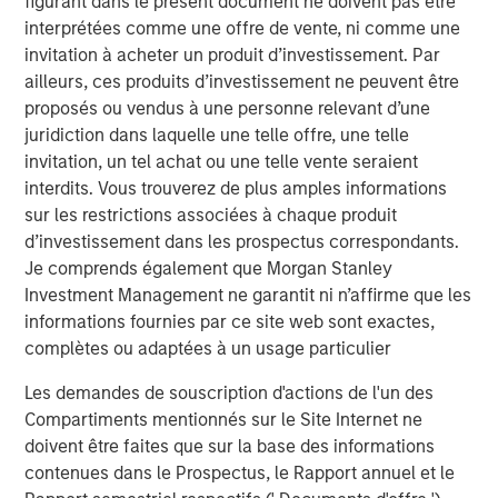
figurant dans le présent document ne doivent pas être
interprétées comme une offre de vente, ni comme une
invitation à acheter un produit d’investissement. Par
ailleurs, ces produits d’investissement ne peuvent être
proposés ou vendus à une personne relevant d’une
juridiction dans laquelle une telle offre, une telle
invitation, un tel achat ou une telle vente seraient
interdits. Vous trouverez de plus amples informations
sur les restrictions associées à chaque produit
d’investissement dans les prospectus correspondants.
Je comprends également que Morgan Stanley
Investment Management ne garantit ni n’affirme que les
ARTICLE
A
informations fournies par ce site web sont exactes,
complètes ou adaptées à un usage particulier
Real Estate Midyear Outlook:
T
Constructive Amid Fluid Backdrop
St
Les demandes de souscription d'actions de l'un des
A
The current macroenvironment remains resilient
A
Compartiments mentionnés sur le Site Internet ne
despite elevated volatility and divergence across
Q
doivent être faites que sur la base des informations
markets. As inflation and energy prices keep
p
contenues dans le Prospectus, le Rapport annuel et le