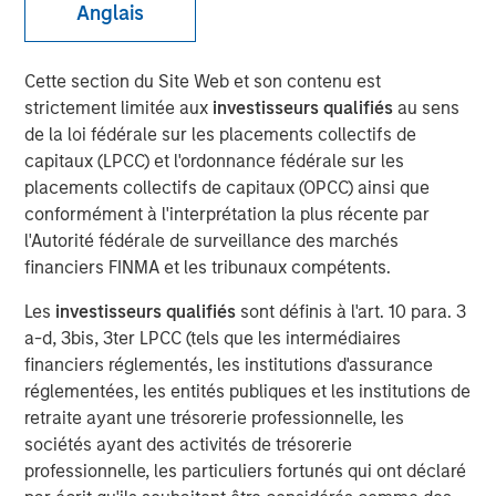
Anglais
13 JANVIER 2026
Cette section du Site Web et son contenu est
strictement limitée aux
investisseurs qualifiés
au sens
de la loi fédérale sur les placements collectifs de
capitaux (LPCC) et l'ordonnance fédérale sur les
An in-depth review of the US and European High Yield
placements collectifs de capitaux (OPCC) ainsi que
markets.
conformément à l'interprétation la plus récente par
l'Autorité fédérale de surveillance des marchés
financiers FINMA et les tribunaux compétents.
Télécharger le PDF
Les
investisseurs qualifiés
sont définis à l'art. 10 para. 3
High Yield Team
a-d, 3bis, 3ter LPCC (tels que les intermédiaires
financiers réglementés, les institutions d'assurance
Our team has a demonstrable track record of managing
réglementées, les entités publiques et les institutions de
high yield assets through multiple market cycles and
retraite ayant une trésorerie professionnelle, les
events, dating back to 1982.
sociétés ayant des activités de trésorerie
professionnelle, les particuliers fortunés qui ont déclaré