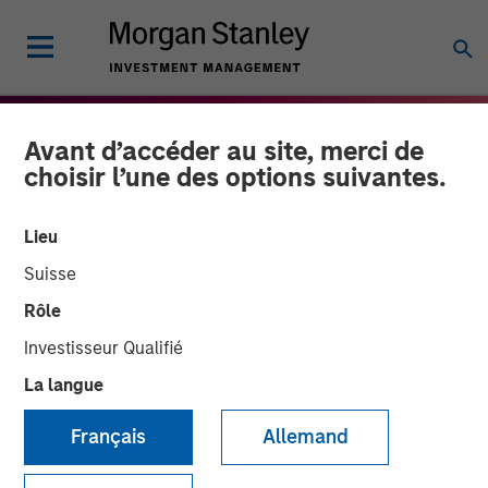
Avant d’accéder au site, merci de
choisir l’une des options suivantes.
Lieu
Suisse
Rôle
Investisseur Qualifié
La langue
THE BEAT
INSIGHTS
Français
Allemand
High Yield Market Monitor
– Q4 2025