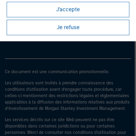
J'accepte
Morgan Stanley
Je refuse
Morgan Stanley Careers
Ce document est une communication promotionnelle.
Les utilisateurs sont invités à prendre connaissance des
conditions d’utilisation avant d’engager toute procédure, car
celles-ci mentionnent des restrictions légales et réglementaires
applicables à la diffusion des informations relatives aux produits
d’investissement de Morgan Stanley Investment Management.
Les services décrits sur ce site Web peuvent ne pas être
disponibles dans certaines juridictions ou pour certaines
personnes. Merci de consulter nos conditions d’utilisation pour