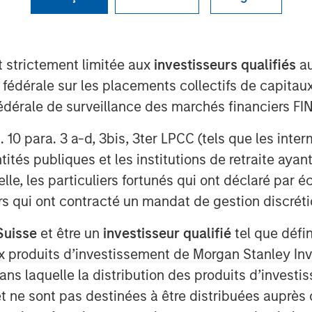
t strictement limitée aux
investisseurs qualifiés
au
e fédérale sur les placements collectifs de capit
té fédérale de surveillance des marchés financiers 
rt. 10 para. 3 a-d, 3bis, 3ter LPCC (tels que les int
 valuations across emerging
ités publiques et les institutions de retraite ayant
lle, les particuliers fortunés qui ont déclaré par 
urs qui ont contracté un mandat de gestion discrétio
Suisse
et être un
investisseur qualifié
tel que défi
 aux produits d’investissement de Morgan Stanley
dans laquelle la distribution des produits d’inves
et ne sont pas destinées à être distribuées auprès 