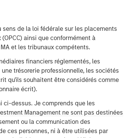
 sens de la loi fédérale sur les placements
aux (OPCC) ainsi que conformément à
FINMA et les tribunaux compétents.
ermédiaires financiers réglementés, les
Emerging Markets Debt Team
 une trésorerie professionnelle, les sociétés
écrit qu'ils souhaitent être considérés comme
Our over 40-year history of managing
nnaire écrit).
emerging markets debt has given us a
unique perspective on managing risk
ni ci-dessus. Je comprends que les
for our clients. Our focus on utilizing
the full investment universe,
 Investment Management ne sont pas destinées
concentrating our research on
tissement ou la communication des
countries and companies exhibiting
de ces personnes, ni à être utilisées par
structural changes, and our world-