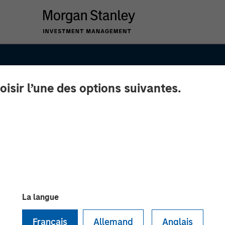
oisir l’une des options suivantes.
ets
La langue
– Q4
Français
Allemand
Anglais