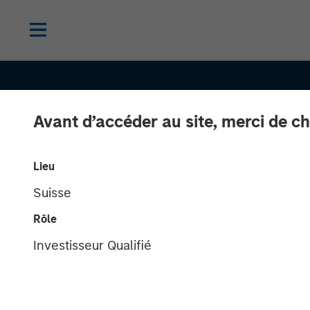
Avant d’accéder au site, merci de ch
Lieu
Suisse
THE BEAT
INSIGHTS
Rôle
Emerging Mark
Investisseur Qualifié
Debt Monitor 