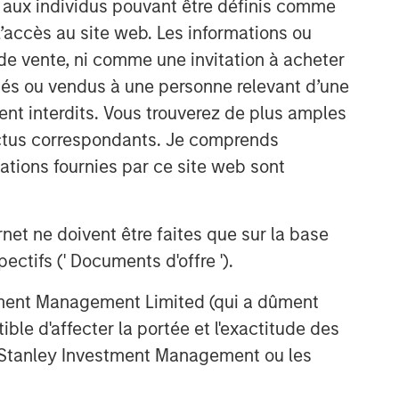
s aux individus pouvant être définis comme
class dedicated trading and
operations team differentiates us from
 l’accès au site web. Les informations ou
other managers and drives our
de vente, ni comme une invitation à acheter
performance.
osés ou vendus à une personne relevant d’une
aient interdits. Vous trouverez de plus amples
Idées liées
ectus correspondants. Je comprends
tions fournies par ce site web sont
ARTICLE
Emerging Markets Debt
Monitor – Q2 2026
et ne doivent être faites que sur la base
ctifs (' Documents d'offre ').
ARTICLE
stment Management Limited (qui a dûment
Emerging Markets Debt Holds
ble d'affecter la portée et l'exactitude des
Firm Amid Rising Geopolitical
Tensions
n Stanley Investment Management ou les
ARTICLE