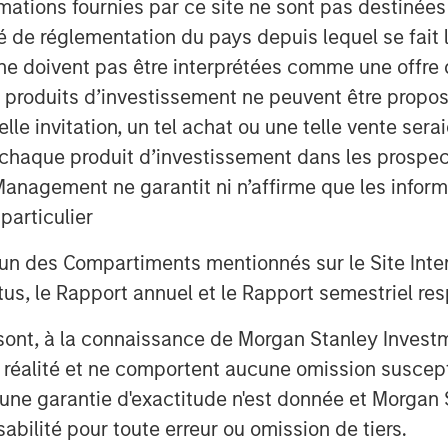
mations fournies par ce site ne sont pas destinée
ité de réglementation du pays depuis lequel se fait
ne doivent pas être interprétées comme une offre 
es produits d’investissement ne peuvent être prop
telle invitation, un tel achat ou une telle vente ser
 à chaque produit d’investissement dans les prosp
agement ne garantit ni n’affirme que les informa
articulier
un des Compartiments mentionnés sur le Site Intern
, le Rapport annuel et le Rapport semestriel respe
b sont, à la connaissance de Morgan Stanley Inve
la réalité et ne comportent aucune omission suscepti
ucune garantie d'exactitude n'est donnée et Morga
bilité pour toute erreur ou omission de tiers.