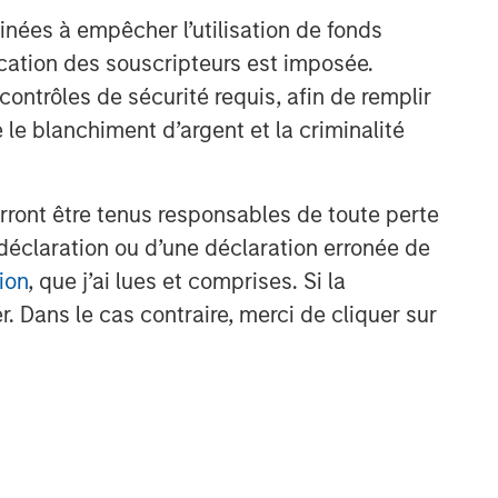
inées à empêcher l’utilisation de fonds
La dette émergente résiste
malgré la montée des tensions
cation des souscripteurs est imposée.
géopolitiques
ntrôles de sécurité requis, afin de remplir
 le blanchiment d’argent et la criminalité
rront être tenus responsables de toute perte
nt
déclaration ou d’une déclaration erronée de
ion
, que j’ai lues et comprises. Si la
. Dans le cas contraire, merci de cliquer sur
IMESTRIELLES