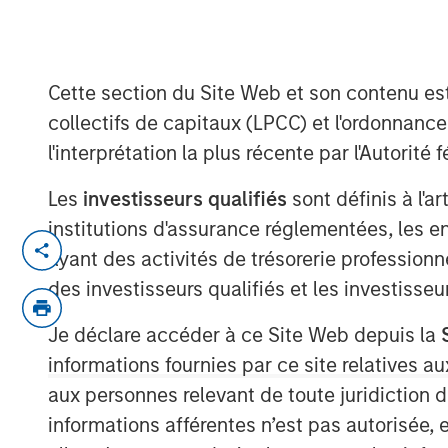
2025
Cette section du Site Web et son contenu es
14 JANVIER 2026
collectifs de capitaux (LPCC) et l'ordonnanc
l'interprétation la plus récente par l'Autori
Les
investisseurs qualifiés
sont définis à l'a
In-depth review of fundamentals and
institutions d'assurance réglementées, les ent
markets debt.
ayant des activités de trésorerie professionne
des investisseurs qualifiés et les investisse
Je déclare accéder à ce Site Web depuis la
informations fournies par ce site relatives
aux personnes relevant de toute juridiction 
informations afférentes n’est pas autorisée, 