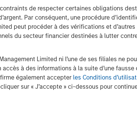
 contraints de respecter certaines obligations dest
d’argent. Par conséquent, une procédure d’identifi
 peut procéder à des vérifications et d’autres co
nnels du secteur financier destinées à lutter contre
anagement Limited ni l’une de ses filiales ne pou
nalyses mises en ava
accès à des informations à la suite d’une fausse 
confirme également accepter
les Conditions d’utilisat
cliquer sur « J’accepte » ci-dessous pour continuer
.
TALES FROM THE EMERGING
TR