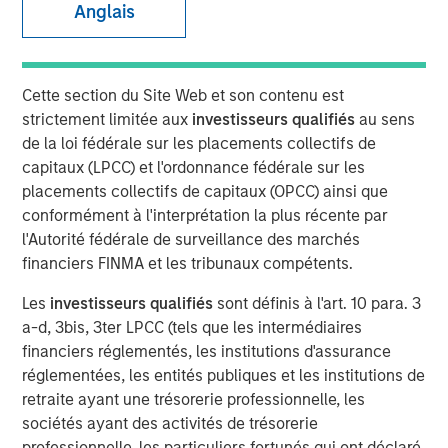
Anglais
20 JANVIER 2026
Cette section du Site Web et son contenu est
strictement limitée aux
investisseurs qualifiés
au sens
de la loi fédérale sur les placements collectifs de
Overview of the trends and developments in the Agency
capitaux (LPCC) et l'ordonnance fédérale sur les
MBS and Housing Markets.
placements collectifs de capitaux (OPCC) ainsi que
conformément à l'interprétation la plus récente par
l'Autorité fédérale de surveillance des marchés
Télécharger le PDF
financiers FINMA et les tribunaux compétents.
Les
investisseurs qualifiés
sont définis à l'art. 10 para. 3
Mortgage & Securitized Team
a-d, 3bis, 3ter LPCC (tels que les intermédiaires
Our experienced, well-resourced team has been
financiers réglementés, les institutions d'assurance
managing mortgage and securitized portfolios dating
réglementées, les entités publiques et les institutions de
back to 1984.
retraite ayant une trésorerie professionnelle, les
sociétés ayant des activités de trésorerie
professionnelle, les particuliers fortunés qui ont déclaré