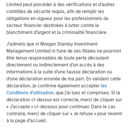
(collectively the Firm”), and may not be reflected in all the
Limited peut procéder à des vérifications et d’autres
strategies and products that the Firm offers.
contrôles de sécurité requis, afin de remplir les
This material is a general communication, which is not impartial,
obligations en vigueur pour les professionnels du
is for informational and educational purposes only, not a
secteur financier destinées à lutter contre le
recommendation to purchase or sell specific securities, or to
blanchiment d’argent et la criminalité financière.
adopt any particular investment strategy. Information does not
address financial objectives, situation or specific needs of
individual investors.
J’admets que ni Morgan Stanley Investment
Management Limited ni l’une de ses filiales ne pourront
Any charts and graphs provided are for illustrative purposes
only. Any performance quoted represents past performance
.
être tenus responsables de toute perte découlant
Past performance does not guarantee future results
. All
directement ou indirectement d’un accès à des
investments involve risks, including the possible loss of
principal.
informations à la suite d’une fausse déclaration ou
d’une déclaration erronée de ma part. En validant cette
For the complete content and important disclosures, refer to
déclaration, je confirme également accepter
les
the disclosures at the back of the material.
Conditions d’utilisation
, que j’ai lues et comprises. Si la
déclaration ci-dessus est correcte, merci de cliquer sur
« J’accepte » ci-dessous pour continuer. Dans le cas
contraire, merci de cliquer sur « Je refuse » pour revenir
à la page d’accueil.