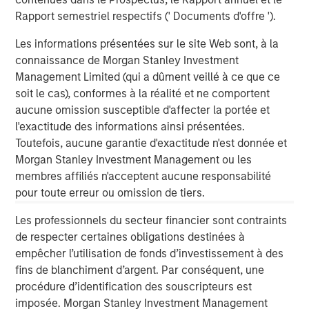
Anton Heese and Matas Vala explore the
H
Rapport semestriel respectifs (' Documents d'offre ').
Quantitative Duration Strategy Model, one of the
h
proprietary tools the team uses to enhance their
c
Les informations présentées sur le site Web sont, à la
investment process, as it helps provide structure
d
connaissance de Morgan Stanley Investment
and rigour with identifying and processing
l
Management Limited (qui a dûment veillé à ce que ce
relevant and important data.
C
soit le cas), conformes à la réalité et ne comportent
f
aucune omission susceptible d'affecter la portée et
c
5 AOÛT 2026
5
l'exactitude des informations ainsi présentées.
Toutefois, aucune garantie d'exactitude n'est donnée et
Morgan Stanley Investment Management ou les
membres affiliés n'acceptent aucune responsabilité
pour toute erreur ou omission de tiers.
Les professionnels du secteur financier sont contraints
de respecter certaines obligations destinées à
The views and opinions are those of the author as of the date of
empêcher l’utilisation de fonds d’investissement à des
publication and are subject to change at any time due to market
or economic conditions and may not necessarily come to pass.
fins de blanchiment d’argent. Par conséquent, une
The views expressed do not reflect the opinions of all
procédure d’identification des souscripteurs est
investment personnel at Morgan Stanley Investment
imposée. Morgan Stanley Investment Management
Management (MSIM) and its subsidiaries and affiliates