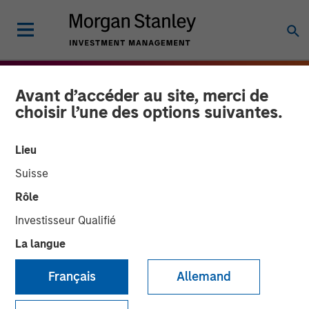
Avant d’accéder au site, merci de
choisir l’une des options suivantes.
Lieu
Suisse
Rôle
Investisseur Qualifié
La langue
THE BEAT
INSIGHTS
Français
Allemand
Agency MBS & Housing
Market Monitor – Q4 2025