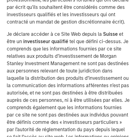
Idées liées
par écrit qu'ils souhaitent être considérés comme des
ARTICLE
investisseurs qualifiés et les investisseurs qui ont
contracté un mandat de gestion discrétionnaire écrit).
Agency MBS & Housing Market Monitor – Q2
2026
Je déclare accéder à ce Site Web depuis la
Suisse
et
être un
investisseur qualifié
tel que défini ci-dessus. Je
comprends que les informations fournies par ce site
ARTICLE
relatives aux produits d’investissement de Morgan
Agency MBS & Housing Market Monitor – Q1
Stanley Investment Management ne sont pas destinées
2026
aux personnes relevant de toute juridiction dans
laquelle la distribution des produits d’investissement ou
la communication des informations afférentes n’est pas
ARTICLE
autorisée, et ne sont pas destinées à être distribuées
auprès de ces personnes, ni à être utilisées par elles. Je
Securitized Market Outlook: Carrying On in
comprends également que les informations fournies
Securitized Products
par ce site ne sont pas destinées aux individus pouvant
être définis comme des « investisseurs particuliers »
par l’autorité de réglementation du pays depuis lequel
se fait l’accès au site web. Les informations ou opinions