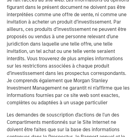
figurant dans le présent document ne doivent pas être
interprétées comme une offre de vente, ni comme une
Analyses mises en avant
invitation à acheter un produit d’investissement. Par
ailleurs, ces produits d’investissement ne peuvent être
proposés ou vendus à une personne relevant d’une
juridiction dans laquelle une telle offre, une telle
invitation, un tel achat ou une telle vente seraient
interdits. Vous trouverez de plus amples informations
sur les restrictions associées à chaque produit
d’investissement dans les prospectus correspondants.
Je comprends également que Morgan Stanley
Investment Management ne garantit ni n’affirme que les
informations fournies par ce site web sont exactes,
complètes ou adaptées à un usage particulier
ARTICLE
T
Les demandes de souscription d'actions de l'un des
The MSIM Quantitative Duration
F
Compartiments mentionnés sur le Site Internet ne
Strategy Model: A Factor-Based
C
doivent être faites que sur la base des informations
Approach to Managing Interest Rates
contenues dans le Prospectus, le Rapport annuel et le