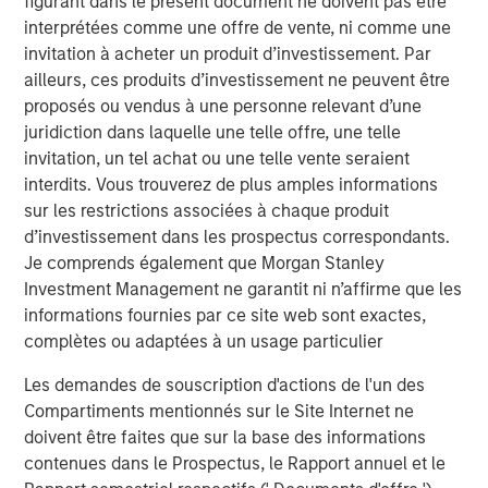
figurant dans le présent document ne doivent pas être
interprétées comme une offre de vente, ni comme une
invitation à acheter un produit d’investissement. Par
TALES FROM THE EMERGING WORLD
ailleurs, ces produits d’investissement ne peuvent être
The Water Constraint
proposés ou vendus à une personne relevant d’une
juridiction dans laquelle une telle offre, une telle
invitation, un tel achat ou une telle vente seraient
interdits. Vous trouverez de plus amples informations
sur les restrictions associées à chaque produit
d’investissement dans les prospectus correspondants.
Analyses mises en avant
Je comprends également que Morgan Stanley
Investment Management ne garantit ni n’affirme que les
informations fournies par ce site web sont exactes,
complètes ou adaptées à un usage particulier
Les demandes de souscription d'actions de l'un des
Compartiments mentionnés sur le Site Internet ne
doivent être faites que sur la base des informations
contenues dans le Prospectus, le Rapport annuel et le