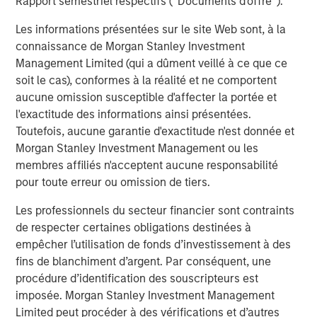
Rapport semestriel respectifs (' Documents d'offre ').
Les informations présentées sur le site Web sont, à la
connaissance de Morgan Stanley Investment
ARTICLE
A
Management Limited (qui a dûment veillé à ce que ce
soit le cas), conformes à la réalité et ne comportent
Real Estate Midyear Outlook:
T
aucune omission susceptible d'affecter la portée et
Constructive Amid Fluid Backdrop
St
l'exactitude des informations ainsi présentées.
A
The current macroenvironment remains resilient
A
Toutefois, aucune garantie d'exactitude n'est donnée et
despite elevated volatility and divergence across
Q
Morgan Stanley Investment Management ou les
markets. As inflation and energy prices keep
p
membres affiliés n'acceptent aucune responsabilité
central banks hawkish, real estate continues to
i
pour toute erreur ou omission de tiers.
offer attractive relative value, supported by a
a
Les professionnels du secteur financier sont contraints
25% repricing, durable income streams, and
r
de respecter certaines obligations destinées à
constrained supply. In this environment,
empêcher l’utilisation de fonds d’investissement à des
diversified portfolios and selective asset-level
7 AOÛT 2026
5
fins de blanchiment d’argent. Par conséquent, une
investing remain critical.
procédure d’identification des souscripteurs est
imposée. Morgan Stanley Investment Management
Limited peut procéder à des vérifications et d’autres