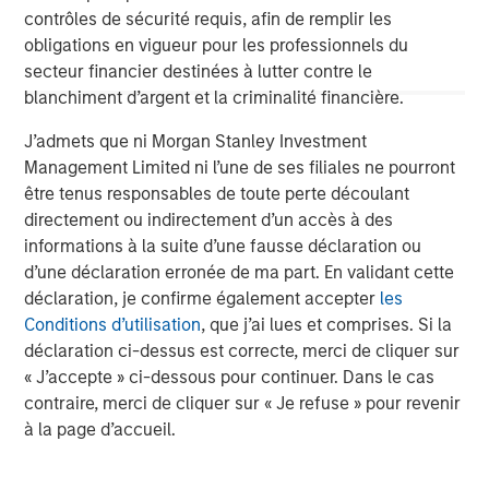
contrôles de sécurité requis, afin de remplir les
obligations en vigueur pour les professionnels du
secteur financier destinées à lutter contre le
blanchiment d’argent et la criminalité financière.
Risk Considerations:
There is no assurance that a portfolio will
achieve its investment objective. Portfolios are subject to market
risk, which is the possibility that the market values of securities
J’admets que ni Morgan Stanley Investment
owned by the portfolio will decline and that the value of
Management Limited ni l’une de ses filiales ne pourront
portfolio shares may therefore be less than what you paid for
them. Market values can change daily due to economic and
être tenus responsables de toute perte découlant
other events (e.g. natural disasters, health crises, terrorism,
directement ou indirectement d’un accès à des
conflicts, and social unrest) that affect markets, countries,
informations à la suite d’une fausse déclaration ou
companies, or governments. It is difficult to predict the timing,
duration, and potential adverse effects (e.g. portfolio liquidity) of
d’une déclaration erronée de ma part. En validant cette
events. Accordingly, you can lose money investing in this
déclaration, je confirme également accepter
les
portfolio. Please be aware that this portfolio may be subject to
certain additional risks. In general,
equities securities’
values
Conditions d’utilisation
, que j’ai lues et comprises. Si la
also fluctuate in response to activities specific to a company.
déclaration ci-dessus est correcte, merci de cliquer sur
Investments in
foreign markets
entail special risks such as
currency, political, economic, market and liquidity risks. The risks
« J’accepte » ci-dessous pour continuer. Dans le cas
of investing in
emerging market countries
are greater than the
contraire, merci de cliquer sur « Je refuse » pour revenir
risks generally associated with investments in foreign developed
à la page d’accueil.
countries.
The views and opinions are those of the author as of the date of
publication and are subject to change at any time due to market