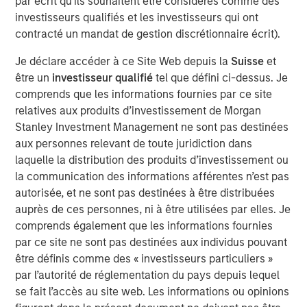
par écrit qu'ils souhaitent être considérés comme des
Équipe Actions Marchés Émergents
investisseurs qualifiés et les investisseurs qui ont
contracté un mandat de gestion discrétionnaire écrit).
The Emerging Markets Equity team combines deep
expertise and local presence in global markets with an
Je déclare accéder à ce Site Web depuis la
Suisse
et
integrated top-down and bottom-up investment approach
être un
investisseur qualifié
tel que défini ci-dessus. Je
to invest in core and growth-oriented portfolios across
comprends que les informations fournies par ce site
non-U.S. markets.
relatives aux produits d’investissement de Morgan
Stanley Investment Management ne sont pas destinées
Idées liées
aux personnes relevant de toute juridiction dans
laquelle la distribution des produits d’investissement ou
TALES FROM THE EMERGING WORLD
la communication des informations afférentes n’est pas
autorisée, et ne sont pas destinées à être distribuées
From Electric Vehicles to Humanoids: China’s
auprès de ces personnes, ni à être utilisées par elles. Je
Next Manufacturing Leap
comprends également que les informations fournies
par ce site ne sont pas destinées aux individus pouvant
TALES FROM THE EMERGING WORLD
être définis comme des « investisseurs particuliers »
par l’autorité de réglementation du pays depuis lequel
Terms of Trade: The Quiet Tailwind Behind
se fait l’accès au site web. Les informations ou opinions
Emerging Market’s Comeback