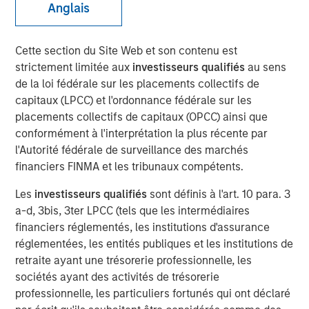
Anglais
Play
Cette section du Site Web et son contenu est
strictement limitée aux
investisseurs qualifiés
au sens
de la loi fédérale sur les placements collectifs de
capitaux (LPCC) et l'ordonnance fédérale sur les
placements collectifs de capitaux (OPCC) ainsi que
Video
conformément à l'interprétation la plus récente par
l'Autorité fédérale de surveillance des marchés
Faced with tariffs from its biggest trading partner,
financiers FINMA et les tribunaux compétents.
Vietnam is undergoing a quiet revolution promoting the
private sector as the engine of economic growth,
Les
investisseurs qualifiés
sont définis à l'art. 10 para. 3
reducing the size of the bureaucracy and initiating
a-d, 3bis, 3ter LPCC (tels que les intermédiaires
massive infrastructure projects.
financiers réglementés, les institutions d'assurance
réglementées, les entités publiques et les institutions de
retraite ayant une trésorerie professionnelle, les
Download “Vietnam Unleashes the Private
sociétés ayant des activités de trésorerie
Sector”
professionnelle, les particuliers fortunés qui ont déclaré