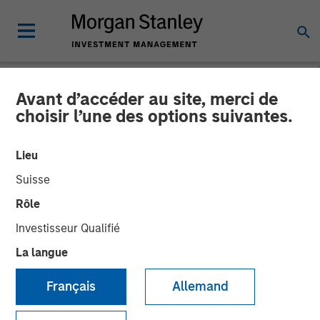
Avant d’accéder au site, merci de
TALES FROM THE EMERGING WORLD
INSIGHTS
choisir l’une des options suivantes.
Video: Vietnam Unleashes
Lieu
the Private Sector
Suisse
Rôle
22 SEPTEMBRE 2025
Investisseur Qualifié
La langue
Français
Allemand